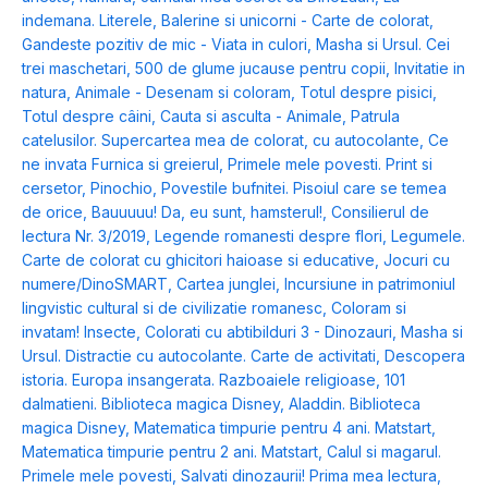
indemana. Literele
,
Balerine si unicorni - Carte de colorat
,
Gandeste pozitiv de mic - Viata in culori
,
Masha si Ursul. Cei
trei maschetari
,
500 de glume jucause pentru copii
,
Invitatie in
natura
,
Animale - Desenam si coloram
,
Totul despre pisici
,
Totul despre câini
,
Cauta si asculta - Animale
,
Patrula
catelusilor. Supercartea mea de colorat, cu autocolante
,
Ce
ne invata Furnica si greierul
,
Primele mele povesti. Print si
cersetor
,
Pinochio
,
Povestile bufnitei. Pisoiul care se temea
de orice
,
Bauuuuu! Da, eu sunt, hamsterul!
,
Consilierul de
lectura Nr. 3/2019
,
Legende romanesti despre flori
,
Legumele.
Carte de colorat cu ghicitori haioase si educative
,
Jocuri cu
numere/DinoSMART
,
Cartea junglei
,
Incursiune in patrimoniul
lingvistic cultural si de civilizatie romanesc
,
Coloram si
invatam! Insecte
,
Colorati cu abtibilduri 3 - Dinozauri
,
Masha si
Ursul. Distractie cu autocolante. Carte de activitati
,
Descopera
istoria. Europa insangerata. Razboaiele religioase
,
101
dalmatieni. Biblioteca magica Disney
,
Aladdin. Biblioteca
magica Disney
,
Matematica timpurie pentru 4 ani. Matstart
,
Matematica timpurie pentru 2 ani. Matstart
,
Calul si magarul.
Primele mele povesti
,
Salvati dinozaurii! Prima mea lectura
,