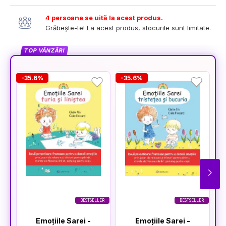
4 persoane se uită la acest produs.
Grăbește-te! La acest produs, stocurile sunt limitate.
TOP VÂNZĂRI
-35.6%
-35.6%
-
BESTSELLER
BESTSELLER
Emoțiile Sarei -
Emoțiile Sarei -