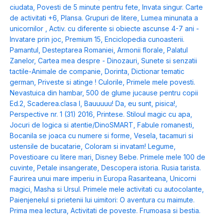
ciudata
,
Povesti de 5 minute pentru fete
,
Invata singur. Carte
de activitati +6
,
Plansa. Grupuri de litere
,
Lumea minunata a
unicornilor
,
Activ. cu diferente si obiecte ascunse 4-7 ani -
Invatare prin joc
,
Premium 15
,
Enciclopedia cunoasterii.
Pamantul
,
Desteptarea Romaniei
,
Armonii florale
,
Palatul
Zanelor
,
Cartea mea despre - Dinozauri
,
Sunete si senzatii
tactile-Animale de companie
,
Dorinta
,
Dictionar tematic
german
,
Priveste si atinge ! Culorile
,
Primele mele povesti.
Nevastuica din hambar
,
500 de glume jucause pentru copii
Ed.2
,
Scaderea.clasa I
,
Bauuuuu! Da, eu sunt, pisica!
,
Perspective nr. 1 (31) 2016
,
Printese. Stiloul magic cu apa
,
Jocuri de logica si atentie/DinoSMART
,
Fabule romanesti
,
Bocanila se joaca cu numere si forme
,
Vesela, tacamuri si
ustensile de bucatarie
,
Coloram si invatam! Legume
,
Povestioare cu litere mari
,
Disney Bebe. Primele mele 100 de
cuvinte
,
Petale insangerate
,
Descopera istoria. Rusia tarista.
Faurirea unui mare imperiu in Europa Rasariteana
,
Unicorni
magici
,
Masha si Ursul. Primele mele activitati cu autocolante
,
Paienjenelul si prietenii lui uimitori: O aventura cu maimute.
Prima mea lectura
,
Activitati de poveste. Frumoasa si bestia.