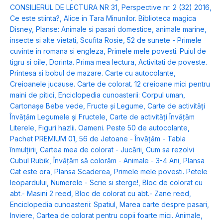
CONSILIERUL DE LECTURA NR 31
,
Perspective nr. 2 (32) 2016
,
Ce este stiinta?
,
Alice in Tara Minunilor. Biblioteca magica
Disney
,
Planse: Animale si pasari domestice, animale marine,
insecte si alte vietati
,
Scufita Rosie
,
52 de sunete - Primele
cuvinte in romana si engleza
,
Primele mele povesti. Puiul de
tigru si oile
,
Dorinta. Prima mea lectura
,
Activitati de poveste.
Printesa si bobul de mazare. Carte cu autocolante
,
Creioanele jucause. Carte de colorat. 12 creioane mici pentru
maini de pitici
,
Enciclopedia cunoasterii: Corpul uman
,
Cartonașe Bebe vede, Fructe și Legume
,
Carte de activități
Învățăm Legumele și Fructele
,
Carte de activități Învățăm
Literele
,
Figuri hazlii. Oameni. Peste 50 de autocolante
,
Pachet PREMIUM 01
,
56 de Jetoane - Învățăm - Tabla
înmulțirii
,
Cartea mea de colorat - Jucării
,
Cum sa rezolvi
Cubul Rubik
,
Învățăm să colorăm - Animale - 3-4 Ani
,
Plansa
Cat este ora
,
Plansa Scaderea
,
Primele mele povesti. Petele
leopardului
,
Numerele - Scrie si sterge!
,
Bloc de colorat cu
abt.- Masini 2 reed
,
Bloc de colorat cu abt.- Zane reed
,
Enciclopedia cunoasterii: Spatiul
,
Marea carte despre pasari
,
Inviere
,
Cartea de colorat pentru copii foarte mici. Animale
,