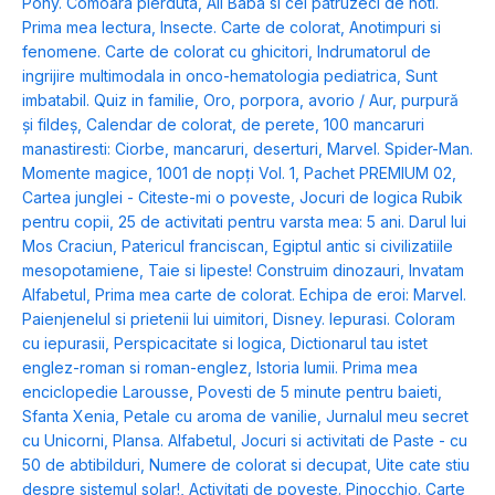
Pony. Comoara pierduta
,
Ali Baba si cei patruzeci de hoti.
Prima mea lectura
,
Insecte. Carte de colorat
,
Anotimpuri si
fenomene. Carte de colorat cu ghicitori
,
Indrumatorul de
ingrijire multimodala in onco-hematologia pediatrica
,
Sunt
imbatabil. Quiz in familie
,
Oro, porpora, avorio / Aur, purpură
și fildeș
,
Calendar de colorat, de perete
,
100 mancaruri
manastiresti: Ciorbe, mancaruri, deserturi
,
Marvel. Spider-Man.
Momente magice
,
1001 de nopți Vol. 1
,
Pachet PREMIUM 02
,
Cartea junglei - Citeste-mi o poveste
,
Jocuri de logica Rubik
pentru copii
,
25 de activitati pentru varsta mea: 5 ani. Darul lui
Mos Craciun
,
Patericul franciscan
,
Egiptul antic si civilizatiile
mesopotamiene
,
Taie si lipeste! Construim dinozauri
,
Invatam
Alfabetul
,
Prima mea carte de colorat. Echipa de eroi: Marvel.
Paienjenelul si prietenii lui uimitori
,
Disney. Iepurasi. Coloram
cu iepurasii
,
Perspicacitate si logica
,
Dictionarul tau istet
englez-roman si roman-englez
,
Istoria lumii. Prima mea
enciclopedie Larousse
,
Povesti de 5 minute pentru baieti
,
Sfanta Xenia
,
Petale cu aroma de vanilie
,
Jurnalul meu secret
cu Unicorni
,
Plansa. Alfabetul
,
Jocuri si activitati de Paste - cu
50 de abtibilduri
,
Numere de colorat si decupat
,
Uite cate stiu
despre sistemul solar!
,
Activitati de poveste. Pinocchio. Carte