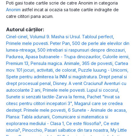
Poti gasi toate cartile scrie de catre Anonim in categoria
Anonim
astfel incat ai ocazia sa toate cartile indragite de
catre cititori pana acum.
Autorul cărților:
Cinel-cinel
,
Volumul 9. Masha si Ursul. Tabloul perfect
,
Primele mele povesti. Peter Pan
,
500 de perle ale elevilor din
lumea-ntreaga
,
500 intrebari si raspunsuri despre dinozauri
,
Padurea
,
Apasa butoanele - Trupa dinozaurilor
,
Culorile iernii
,
Premium 13
,
Pensula magica. Animale
,
365 de povesti
,
Cartea
mov. 101 jocuri, activitati, de colorat
,
Puzzle luuung - Unicorni
,
Spete pentru admiterea la INM si magistratura. Drept penal si
drept procesual penal
,
Disney. A venit Craciunul! Aventuri cu
autocolante 2 ani
,
Primele mele povesti. Lupul si cocorul
,
Sunete si senzatii tactile-Zarva la ferma
,
Pachet "Invat sa
citesc pentru cititori incepatori 3"
,
Magarul care se credea
destept. Primele mele povesti
,
6 Sunete - Animale de acasa
,
Plansa: Tabla adunarii
,
Comunicare si matematica si
explorarea mediului - Clasa 1
,
Ce este filosofia?
,
Ce este
istoria?
,
Pinocchio
,
Pasari salbatice din tara noastra
,
My Little