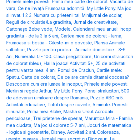
Primele mele povesti
,
Prima mea carte de colorat. Vacanta de
vara
,
Ce ne învață Frumoasa adormită
,
My Little Pony. Ma joc
si invat. 1 2 3. Numara cu prietenii tai
,
Minijurnal de scolar
,
Reguli de circulatie/La gradinita
,
Jurnal de creativitate
,
Cartonașe Bebe vede, Modele
,
Calendarul meu anual: Incep
gradinita - de la 3 la 5 ani
,
Cartea mea de colorat - Iarna
,
Frumoasa si bestia - Citeste-mi o poveste
,
Plansa Animale
salbatice
,
Puzzle pentru podea - Animale domestice - 3-6
Ani
,
Numeratia 0 - 100. Clasa pregatitoare
,
Unicorni stralucitori
de colorat (bleu)
,
Hai la joaca! Activitati 5+
,
25 de activitati
pentru varsta mea: 4 ani. Pomul de Craciun
,
Cartile mele:
Spatiu. Carte de colorat
,
De ce are camila ditamai cocoasa?
Descopera cum era lumea la inceput
,
Primele mele povesti.
Merlin si regele Arthur
,
My Little Pony: Ponei stralucitori
,
500
de adevaruri uimitoare despre Romania
,
Puzzle ABC nr.5.
Activitati educative
,
Totul despre cuvinte
,
5 minute. Povesti
minunate
,
Prima mea Biblie
,
Masha si Ursul. Acrobatii
periculoase
,
Trei prietene de speriat
,
Maruntica Mira - Familia
mea ciudata
,
Ma joc si colorez 5-7 ani
,
Jocuri de matematica
- logica si geometrie
,
Disney. Activitati 2 ani. Coloreaza,
uneste, numara
,
Jurnalul meu secret cu Dinozauri
,
La