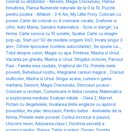
colorat cu abțibilduri - Meserii
,
Magia Craciunului
,
Plansa
Inmultirea
,
Plansa Numerele naturale de la 0 la 10
,
Puzzle
pentru podea - Alfabet - 3-6 Ani
,
My Little Pony. Coloram cu
poneii. Carte de colorat cu 4 creioane cerate
,
Grafisme si
cifre
,
Auto Mania
,
Gandire matematica - Scrie si sterge!
,
La
ferma. Carte sonora cu 10 sunete
,
Spatiul. Carte cu imagini
pop-up
,
Start joc! 50 de modele origami Vol.1
,
Invata singur 3
ani+
,
Cifrele lipicioase (contine autocolante)
,
Se spune ca...
,
Totul despre culori
,
Magie cu apa. Printese
,
Masha si Ursul.
Vacanta pe gheata
,
Masha si Ursul. Strigatul victoriei
,
Parosul
Paul - Familia mea ciudata
,
Vrajitorul din Oz. Primele mele
povesti
,
Bebelusul nostru
,
Integrame careuri magice
,
Craciun
multicolor
,
Masha si Ursul. Singur acasa
,
Lumea-n gama
martiana. Seniorii
,
Magia Craciunului
,
Dinozauri jucausi -
Coloram si recitam
,
Comunicare in limba romana. Matematica
si explorarea mediului: Evaluari initiale - Clasa 2
,
Marvel.
Pictam cu degetelele
,
Invatarea limbii engleze cu ajutorul
povestilor
,
Imi plac dinozaurii
,
Pentru bebe - Animalele de la
ferma
,
Primele mele povesti. Corbul increzut si paunul
,
Unicorni neon
,
Adunarea.clasa I
,
Doctrina secretă a
rozacrucienilor
,
Plansa: Tabla scaderii
,
Disney: Dorinta.