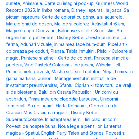
sunete
,
Animalele. Carte cu imagini pop-up
,
Guinness World
Records 2025. In limba romana
,
Disney: Iepurasii la joaca. Sa
pictam impreuna! Carte de colorat cu pensula si acuarele
,
Marele ghid de desen
,
Ma joc si colorez. Activitati 4-6 ani
,
Magie cu apa. Dinozauri
,
Balonase vesele. Si noi stim: Sa
organizam o petrecere!
,
Disney Bebe. Uneste punctele. La
ferma
,
Adunari vizuale
,
Inima mea face bum-bum
,
Pixel art -
coloreaza pe coduri
,
Plansa. Tabla inmultirii
,
Pisici - Culoare si
magie
,
Printese si zâne - Carte de colorat
,
Printesa si micii ei
prieteni
,
Vine Pastele! Coloram si ne jucam
,
Wilhelm Tell.
Primele mele povesti
,
Masha si Ursul. Luptatorii Ninja
,
Lumea-n
gama martiana. Juniorii
,
Managementul in institutiile de
invatamant preuniversitar
,
Sfantul Ciprian - izbavitorul de vraji
si de blesteme
,
Balul din Casuta Papusilor
,
Unicorni cu
abtibilduri
,
Prima mea enciclopedie Larousse
,
Unicornii
fermecati. Sa ne jucam!
,
Harta Romaniei
,
O poveste de
Craciun-Mos Craciun a ragusit!
,
Disney Bebe.
Superautocolante. In asteptarea iernii
,
Imi plac unicornii
,
Povesti de noapte buna
,
Noua lege a pensiilor
,
Lanterna
magica - Spatiul
,
English Fairy Tales and Stories. Povesti si