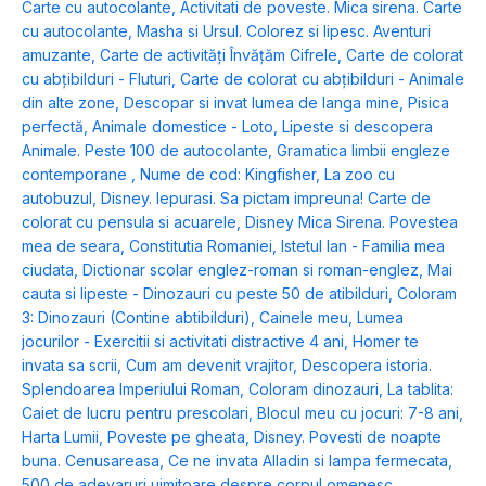
Carte cu autocolante
,
Activitati de poveste. Mica sirena. Carte
cu autocolante
,
Masha si Ursul. Colorez si lipesc. Aventuri
amuzante
,
Carte de activități Învățăm Cifrele
,
Carte de colorat
cu abțibilduri - Fluturi
,
Carte de colorat cu abțibilduri - Animale
din alte zone
,
Descopar si invat lumea de langa mine
,
Pisica
perfectă
,
Animale domestice - Loto
,
Lipeste si descopera
Animale. Peste 100 de autocolante
,
Gramatica limbii engleze
contemporane
,
Nume de cod: Kingfisher
,
La zoo cu
autobuzul
,
Disney. Iepurasi. Sa pictam impreuna! Carte de
colorat cu pensula si acuarele
,
Disney Mica Sirena. Povestea
mea de seara
,
Constitutia Romaniei
,
Istetul Ian - Familia mea
ciudata
,
Dictionar scolar englez-roman si roman-englez
,
Mai
cauta si lipeste - Dinozauri cu peste 50 de atibilduri
,
Coloram
3: Dinozauri (Contine abtibilduri)
,
Cainele meu
,
Lumea
jocurilor - Exercitii si activitati distractive 4 ani
,
Homer te
invata sa scrii
,
Cum am devenit vrajitor
,
Descopera istoria.
Splendoarea Imperiului Roman
,
Coloram dinozauri
,
La tablita:
Caiet de lucru pentru prescolari
,
Blocul meu cu jocuri: 7-8 ani
,
Harta Lumii
,
Poveste pe gheata
,
Disney. Povesti de noapte
buna. Cenusareasa
,
Ce ne invata Alladin si lampa fermecata
,
500 de adevaruri uimitoare despre corpul omenesc
,