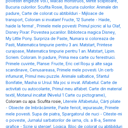
povestiri engleze Vol.1
,
Macao monstruos
,
Minte sclipitoare
,
Bucuria culorilor. Scufita Rosie
,
Bucuria culorilor. Animale din
padure
,
Carte de colorat cu abtibilduri - Mijloace de
transport
,
Coloram si invatam! Fructe
,
12 Sunete - Haide,
haide la ferma!
,
Primele mele povesti: Primul picnic al lui Olaf
,
Disney Pixar: Povestea jucariilor. Biblioteca magica Disney
,
My Little Pony. Surpriza de Paste
,
Numara si coloreaza de
Pasti
,
Matematica timpurie pentru 3 ani. Matstart
,
Printese
curajoase
,
Matematica timpurie pentru 1 an. Matstart
,
Lipim.
Scriem. Coloram. In padure
,
Prima mea carte cu ferestruici.
Primele cuvinte
,
Planse: Fructe
,
Eric cel Roșu și alte saga
scandinave
,
Cenusareasa
,
Primele mele povesti. Un cerb
infumurat
,
Primul meu puzzle. Animale salbatice
,
Sfantul
Bonifatie
,
Masha si Ursul. Ma joc si invat. Alfabetul. Carte de
activitati cu autocolante
,
Primul meu alfabet. Carte din material
textil
,
Motanul incaltat (Nivelul 1 Carte cu pictograme)
,
Coloram cu apa. Scufita rosie
,
Literele Alfabetului
,
Cărți pliate
- Obiecte de îmbrăcăminte
,
Paste fericit, iepurasule
,
Primele
mele povesti. Supa de piatra
,
Spargatorul de nuci - Citeste-mi
o poveste
,
Jurnalul sarbatorilor de iarna, cls. a III-a
,
Semne
grafice - Scrie si sterge!
,
Logica
,
Bloc de colorat cu abtibilduri