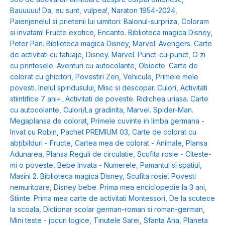
Bauuuuu! Da, eu sunt, vulpea!
,
Naraton 1954-2024
,
Paienjenelul si prietenii lui uimitori: Balonul-surpriza
,
Coloram
si invatam! Fructe exotice
,
Encanto. Biblioteca magica Disney
,
Peter Pan. Biblioteca magica Disney
,
Marvel: Avengers. Carte
de activitati cu tatuaje
,
Disney. Marvel. Punct-cu-punct
,
O zi
cu printesele. Aventuri cu autocolante
,
Obiecte. Carte de
colorat cu ghicitori
,
Povestiri Zen
,
Vehicule
,
Primele mele
povesti. Inelul spiridusului
,
Misc si descopar. Culori
,
Activitati
stiintifice 7 ani+
,
Activitati de poveste. Ridichea uriasa. Carte
cu autocolante
,
Culori/La gradinita
,
Marvel. Spider-Man.
Megaplansa de colorat
,
Primele cuvinte in limba germana -
Invat cu Robin
,
Pachet PREMIUM 03
,
Carte de colorat cu
abțibilduri - Fructe
,
Cartea mea de colorat - Animale
,
Plansa
Adunarea
,
Plansa Reguli de circulatie
,
Scufita rosie - Citeste-
mi o poveste
,
Bebe Invata - Numerele
,
Pamantul si spatiul
,
Masini 2. Biblioteca magica Disney
,
Scufita rosie. Povesti
nemuritoare
,
Disney bebe. Prima mea enciclopedie la 3 ani
,
Stiinte. Prima mea carte de activitati Montessori
,
De la scutece
la scoala
,
Dictionar scolar german-roman si roman-german
,
Mini teste - jocuri logice
,
Tinutele Sarei
,
Sfanta Ana
,
Planeta