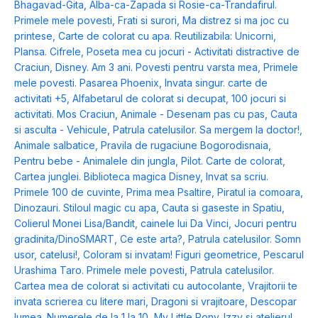
Bhagavad-Gita
,
Alba-ca-Zapada si Rosie-ca-Trandafirul.
Primele mele povesti
,
Frati si surori
,
Ma distrez si ma joc cu
printese
,
Carte de colorat cu apa. Reutilizabila: Unicorni
,
Plansa. Cifrele
,
Poseta mea cu jocuri - Activitati distractive de
Craciun
,
Disney. Am 3 ani. Povesti pentru varsta mea
,
Primele
mele povesti. Pasarea Phoenix
,
Invata singur. carte de
activitati +5
,
Alfabetarul de colorat si decupat
,
100 jocuri si
activitati. Mos Craciun
,
Animale - Desenam pas cu pas
,
Cauta
si asculta - Vehicule
,
Patrula catelusilor. Sa mergem la doctor!
,
Animale salbatice
,
Pravila de rugaciune Bogorodisnaia
,
Pentru bebe - Animalele din jungla
,
Pilot. Carte de colorat
,
Cartea junglei. Biblioteca magica Disney
,
Invat sa scriu.
Primele 100 de cuvinte
,
Prima mea Psaltire
,
Piratul ia comoara
,
Dinozauri. Stiloul magic cu apa
,
Cauta si gaseste in Spatiu
,
Colierul Monei Lisa/Bandit, cainele lui Da Vinci
,
Jocuri pentru
gradinita/DinoSMART
,
Ce este arta?
,
Patrula catelusilor. Somn
usor, catelusi!
,
Coloram si invatam! Figuri geometrice
,
Pescarul
Urashima Taro. Primele mele povesti
,
Patrula catelusilor.
Cartea mea de colorat si activitati cu autocolante
,
Vrajitorii te
invata scrierea cu litere mari
,
Dragoni si vrajitoare
,
Descopar
lumea. Numerele de la 1 la 10
,
My Little Pony. Izzy si atelierul