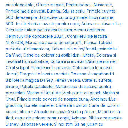
cu autocolante
,
O lume magica
,
Pentru bebe - Numerele
,
Primele mele povesti. Bufnita
,
Stiu sa scriu. Primele cuvinte
,
500 de exemple distractive cu ortogramele limbii romane
,
500 de intrebari amuzante pentru copii
,
Adunarea.clasa a II-a
,
Circulatie rutiera pe intelesul tuturor pentru obtinerea
permisului de conducere 2024
,
Consilierul de lectura
Nr.3/2018
,
Marea mea carte de colorat 1
,
Plansa: Tabelul
periodic al elementelor
,
Tabloul misterios/Bandit, cainele lui
Da Vinci
,
Carte de colorat cu abtibilduri - Litere
,
Coloram si
invatam! Flori salbatice
,
Coloram si invatam! Animale marine
,
Calul si lupul. Primele mele povesti
,
Coloram cu Iepurasul.
Jocuri
,
Dragonii te invata socoteli
,
Doamna si vagabondul.
Biblioteca magica Disney
,
Ferma vesela. Carte 10 sunete
,
Sirene
,
Patrula Catelusilor. Matematica distractiva pentru
prescolari
,
Masha si Ursul. Activitati punct cu punct
,
Masha si
Ursul. Primele mele povesti de noapte buna
,
Anotimpuri/La
gradinita
,
Bunele maniere. Carte de colorat
,
Carte de colorat
cu abțibilduri - Animale din savană și din pădure
,
Mandale cu
flori, carte de colorat pentru copii
,
Avioane. Biblioteca magica
Disney
,
Balonase vesele. Si noi stim: Sa ne jucam cu