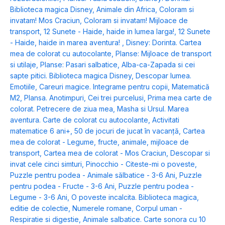
Biblioteca magica Disney
,
Animale din Africa
,
Coloram si
invatam! Mos Craciun
,
Coloram si invatam! Mijloace de
transport
,
12 Sunete - Haide, haide in lumea larga!
,
12 Sunete
- Haide, haide in marea aventura!
,
Disney: Dorinta. Cartea
mea de colorat cu autocolante
,
Planse: Mijloace de transport
si utilaje
,
Planse: Pasari salbatice
,
Alba-ca-Zapada si cei
sapte pitici. Biblioteca magica Disney
,
Descopar lumea.
Emotiile
,
Careuri magice. Integrame pentru copii
,
Matematică
M2
,
Plansa. Anotimpuri
,
Cei trei purcelusi
,
Prima mea carte de
colorat. Petrecere de ziua mea
,
Masha si Ursul. Marea
aventura. Carte de colorat cu autocolante
,
Activitati
matematice 6 ani+
,
50 de jocuri de jucat în vacanță
,
Cartea
mea de colorat - Legume, fructe, animale, mijloace de
transport
,
Cartea mea de colorat - Mos Craciun
,
Descopar si
invat cele cinci simturi
,
Pinocchio - Citeste-mi o poveste
,
Puzzle pentru podea - Animale sălbatice - 3-6 Ani
,
Puzzle
pentru podea - Fructe - 3-6 Ani
,
Puzzle pentru podea -
Legume - 3-6 Ani
,
O poveste incalcita. Biblioteca magica,
editie de colectie
,
Numerele romane
,
Corpul uman -
Respiratie si digestie
,
Animale salbatice. Carte sonora cu 10