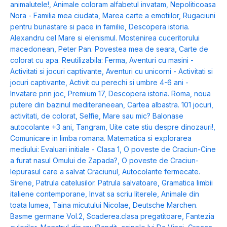
animalutele!
,
Animale coloram alfabetul invatam
,
Nepoliticoasa
Nora - Familia mea ciudata
,
Marea carte a emotiilor
,
Rugaciuni
pentru bunastare si pace in familie
,
Descopera istoria.
Alexandru cel Mare si elenismul. Mostenirea cuceritorului
macedonean
,
Peter Pan. Povestea mea de seara
,
Carte de
colorat cu apa. Reutilizabila: Ferma
,
Aventuri cu masini -
Activitati si jocuri captivante
,
Aventuri cu unicorni - Activitati si
jocuri captivante
,
Activit cu perechi si umbre 4-6 ani -
Invatare prin joc
,
Premium 17
,
Descopera istoria. Roma, noua
putere din bazinul mediteraneean
,
Cartea albastra. 101 jocuri,
activitati, de colorat
,
Selfie
,
Mare sau mic? Balonase
autocolante +3 ani
,
Tangram
,
Uite cate stiu despre dinozauri!
,
Comunicare in limba romana. Matematica si explorarea
mediului: Evaluari initiale - Clasa 1
,
O poveste de Craciun-Cine
a furat nasul Omului de Zapada?
,
O poveste de Craciun-
Iepurasul care a salvat Craciunul
,
Autocolante fermecate.
Sirene
,
Patrula catelusilor. Patrula salvatoare
,
Gramatica limbii
italiene contemporane
,
Invat sa scriu literele
,
Animale din
toata lumea
,
Taina micutului Nicolae
,
Deutsche Marchen.
Basme germane Vol.2
,
Scaderea.clasa pregatitoare
,
Fantezia