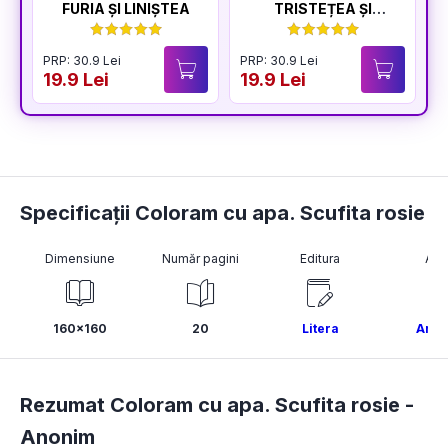
FURIA ȘI LINIȘTEA
TRISTEȚEA ȘI
BUCURIA
PRP: 30.9 Lei
PRP: 30.9 Lei
P
19.9 Lei
19.9 Lei
1
Specificații Coloram cu apa. Scufita rosie
Dimensiune
Număr pagini
Editura
Aut
160x160
20
Litera
Ano
Rezumat Coloram cu apa. Scufita rosie -
Anonim