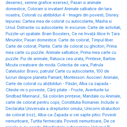
desenez, semne grafice exersez
,
Pasari si animale
domestice
,
Coloram si invatam! Animale salbatice din tara
noastra
,
Colorati cu abtibilduri 4 - Imagini din povesti
,
Disney:
Iepurasi. Cartea mea de colorat cu autocolante
,
Masha si
Ursul. Distractie cu autocolante. In excursie. Carte de activitati
,
Puzzle-uri spatiale. Brain Boosters
,
Ce ne învață Alice în Țara
Minunilor
,
Pasari domestice. Carte de colorat
,
Timpul liber.
Carte de colorat
,
Plante. Carte de colorat cu ghicitori
,
Prima
mea carte cu puzzle. Animale salbatice
,
Prima mea carte cu
puzzle. Pui de animale
,
Ratusca cea urata
,
Printese
,
Barbie.
Micuta creatoare de moda. Colectia de vara
,
Patrula
Catelusilor. Bravo, patrula! Carte cu autocolante
,
100 de
lucruri despre planeta Pamant
,
Montessori. Asocieri: Animale
,
Carte de colorat cu abțibilduri - Păsări
,
Alba ca zapada -
Citeste-mi o poveste
,
Cărți pliate - Fructe
,
Aventurile lui
Sindbad Marinarul
,
Să colorăm prințese
,
Mandale cu Animale,
carte de colorat pentru copii
,
Constitutia Romaniei. Include si
Declaratia Universala a drepturilor omului
,
Unicorni stralucitori
de colorat (roz)
,
Alba-ca-Zapada si cei sapte pitici. Povesti
nemuritoare
,
Turtita fermecata. Povesti nemuritoare
,
De ce