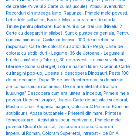
de creatie (Nivelul 2 Carte cu majuscule)
,
Atlasul aventurilor.
Recorduri din intreaga lume
,
Rapunzel
,
Primele mele povesti.
Lebedele salbatice
,
Barbie. Micuta creatoare de moda.
Tinute pentru plimbare
,
Bucle Aurii si cei trei ursi (Nivelul 2
Carte cu despartiri in silabe)
,
Sunt o pustoaica geniala
,
Pentru
o mama minunata
,
Civilizatii: Incasii - 100 de intrebari si
raspunsuri
,
Carte de colorat cu abțibilduri - Pești
,
Carte de
colorat cu abțibilduri - Legume
,
36 de Jetoane - Legume și
Fructe (jumătate și întreg)
,
30 de povesti istetime si viclenie
,
Literele - Scrie si sterge!
,
Toti ne nastem liberi
,
Oceanul. Carte
cu imagini pop-up
,
Lipeste si descopera Dinozauri. Peste 100
de autocolante
,
Dupa 35 de ani: Reinterpretari si demitizari
ale comunismului romanesc
,
De ce are elefantul trompa
luuuunga? Descopera cum era lumea la inceput
,
Primele mele
povesti. Ucenicul vrajitor
,
Jungla. Carte de activitati si colorat
,
Masha si Ursul. Bagheta magica
,
Coloram 4: Printese (Contine
abtibilduri)
,
Apasa butoanele - Prietenii din mare
,
Printese
fermecatoare - Activitati si jocuri captivante
,
Primele mele
povesti. Globul de cristal
,
Descopera istoria. Caderea
Imperiului Roman
,
Coloram Supereroi
,
Intrebati-l pe Dr. A.