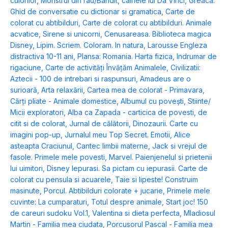
culorilor
,
Monstrul din rau/Bandit, cainele lui Da Vinci
,
Greaca.
Ghid de conversatie cu dictionar si gramatica
,
Carte de
colorat cu abtibilduri
,
Carte de colorat cu abtibilduri. Animale
acvatice
,
Sirene si unicorni
,
Cenusareasa. Biblioteca magica
Disney
,
Lipim. Scriem. Coloram. In natura
,
Larousse Engleza
distractiva 10-11 ani
,
Plansa: Romania. Harta fizica
,
Indrumar de
rigaciune
,
Carte de activități Învățăm Animalele
,
Civilizatii:
Aztecii - 100 de intrebari si raspunsuri
,
Amadeus are o
surioară
,
Arta relaxării
,
Cartea mea de colorat - Primavara
,
Cărți pliate - Animale domestice
,
Albumul cu povești
,
Stiinte/
Micii exploratori
,
Alba ca Zapada - carticica de povesti, de
citit si de colorat
,
Jurnal de călătorii
,
Dinozaurii. Carte cu
imagini pop-up
,
Jurnalul meu Top Secret. Emotii
,
Alice
asteapta Craciunul
,
Cantec limbii materne
,
Jack si vrejul de
fasole. Primele mele povesti
,
Marvel. Paienjenelul si prietenii
lui uimitori
,
Disney Iepurasi. Sa pictam cu iepurasii. Carte de
colorat cu pensula si acuarele
,
Taie si lipeste! Construim
masinute
,
Porcul. Abtibilduri colorate + jucarie
,
Primele mele
cuvinte: La cumparaturi
,
Totul despre animale
,
Start joc! 150
de careuri sudoku Vol.1
,
Valentina si dieta perfecta
,
Mladiosul
Martin - Familia mea ciudata
,
Porcusorul Pascal - Familia mea