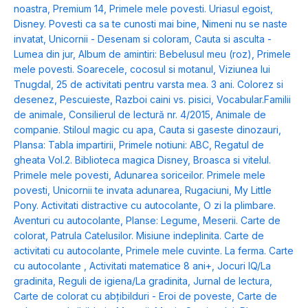
noastra
,
Premium 14
,
Primele mele povesti. Uriasul egoist
,
Disney. Povesti ca sa te cunosti mai bine
,
Nimeni nu se naste
invatat
,
Unicornii - Desenam si coloram
,
Cauta si asculta -
Lumea din jur
,
Album de amintiri: Bebelusul meu (roz)
,
Primele
mele povesti. Soarecele, cocosul si motanul
,
Viziunea lui
Tnugdal
,
25 de activitati pentru varsta mea. 3 ani. Colorez si
desenez
,
Pescuieste
,
Razboi caini vs. pisici
,
Vocabular.Familii
de animale
,
Consilierul de lectură nr. 4/2015
,
Animale de
companie. Stiloul magic cu apa
,
Cauta si gaseste dinozauri
,
Plansa: Tabla impartirii
,
Primele notiuni: ABC
,
Regatul de
gheata Vol.2. Biblioteca magica Disney
,
Broasca si vitelul.
Primele mele povesti
,
Adunarea soriceilor. Primele mele
povesti
,
Unicornii te invata adunarea
,
Rugaciuni
,
My Little
Pony. Activitati distractive cu autocolante
,
O zi la plimbare.
Aventuri cu autocolante
,
Planse: Legume
,
Meserii. Carte de
colorat
,
Patrula Catelusilor. Misiune indeplinita. Carte de
activitati cu autocolante
,
Primele mele cuvinte. La ferma. Carte
cu autocolante
,
Activitati matematice 8 ani+
,
Jocuri IQ/La
gradinita
,
Reguli de igiena/La gradinita
,
Jurnal de lectura
,
Carte de colorat cu abțibilduri - Eroi de poveste
,
Carte de