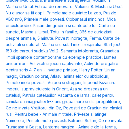
pisicile n-au coada
,
Manifestele sufragetelor
,
Volumul 11.
Masha si Ursul. Echipa de renovare
,
Volumul 8. Masha si Ursul.
Nu e usor sa fii copil
,
Primele mele cuvinte: La zoo
,
Puzzle
ABC nr.6
,
Primele mele povesti. Ciobanasul mincinos
,
Mica
enciclopedie. Pasari din gradina si cantecele lor. Carte cu
sunete
,
Masha si Ursul. Totul in familie
,
365 de curiozitati
despre animale
,
5 minute. Povesti indragite
,
Ferma. Carte de
activitati si colorat
,
Masha si ursul. Tine-ti respiratia
,
Start joc!
150 de careuri sudoku Vol.2
,
Samanta intoleranta
,
Gramatica
limbii spaniole contemporane cu exemple practice
,
Lumea
unicornilor - Activitati si jocuri captivante
,
Activ de pregatire
pentru scris 4-7 ani - Invatare prin joc
,
Harry Potter: Un an
magic
,
Craciun colorat
,
Atlasul animalelor cu abtibilduri
,
Primele mele povesti. Vulpea si strugurii
,
Imperiul Bizantin.
Imperiul supravietuieste in Orient
,
Asa se dreseaza un
catelus!
,
Patrula catelusilor. Vacanta de iarna
,
caiet pentru
stimularea imaginatiei 5-7 ani. grupa mare si cls. pregatitoare
,
Ce ne invata Vrajitorul din Oz
,
Povestiri de Craciun din clasicii
rusi
,
Pentru bebe - Animale mititele
,
Priveste si atinge!
Numerele
,
Primele mele povesti. Batranul Sultan
,
Ce ne invata:
Frumoasa si Bestia
,
Lanterna magica - Animale de la ferma
,