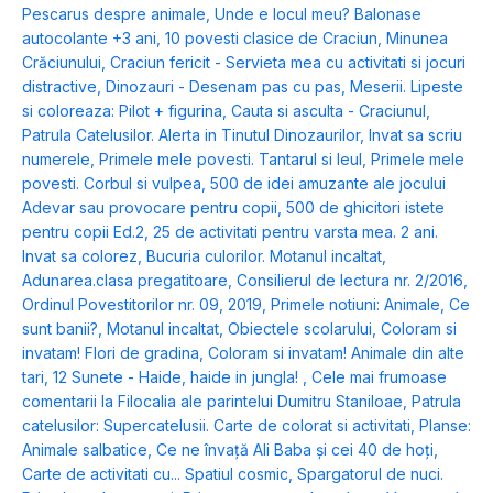
Pescarus despre animale
,
Unde e locul meu? Balonase
autocolante +3 ani
,
10 povesti clasice de Craciun
,
Minunea
Crăciunului
,
Craciun fericit - Servieta mea cu activitati si jocuri
distractive
,
Dinozauri - Desenam pas cu pas
,
Meserii. Lipeste
si coloreaza: Pilot + figurina
,
Cauta si asculta - Craciunul
,
Patrula Catelusilor. Alerta in Tinutul Dinozaurilor
,
Invat sa scriu
numerele
,
Primele mele povesti. Tantarul si leul
,
Primele mele
povesti. Corbul si vulpea
,
500 de idei amuzante ale jocului
Adevar sau provocare pentru copii
,
500 de ghicitori istete
pentru copii Ed.2
,
25 de activitati pentru varsta mea. 2 ani.
Invat sa colorez
,
Bucuria culorilor. Motanul incaltat
,
Adunarea.clasa pregatitoare
,
Consilierul de lectura nr. 2/2016
,
Ordinul Povestitorilor nr. 09, 2019
,
Primele notiuni: Animale
,
Ce
sunt banii?
,
Motanul incaltat
,
Obiectele scolarului
,
Coloram si
invatam! Flori de gradina
,
Coloram si invatam! Animale din alte
tari
,
12 Sunete - Haide, haide in jungla!
,
Cele mai frumoase
comentarii la Filocalia ale parintelui Dumitru Staniloae
,
Patrula
catelusilor: Supercatelusii. Carte de colorat si activitati
,
Planse:
Animale salbatice
,
Ce ne învață Ali Baba și cei 40 de hoți
,
Carte de activitati cu... Spatiul cosmic
,
Spargatorul de nuci.