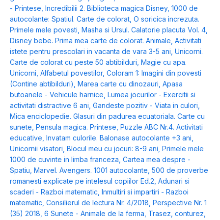
- Printese
,
Incredibilii 2. Biblioteca magica Disney
,
1000 de
autocolante: Spatiul. Carte de colorat
,
O soricica increzuta.
Primele mele povesti
,
Masha si Ursul. Calatorie placuta Vol. 4
,
Disney bebe. Prima mea carte de colorat. Animale
,
Activitati
istete pentru prescolari in vacanta de vara 3-5 ani
,
Unicorni.
Carte de colorat cu peste 50 abtibilduri
,
Magie cu apa.
Unicorni
,
Alfabetul povestilor
,
Coloram 1: Imagini din povesti
(Contine abtibilduri)
,
Marea carte cu dinozauri
,
Apasa
butoanele - Vehicule harnice
,
Lumea jocurilor - Exercitii si
activitati distractive 6 ani
,
Gandeste pozitiv - Viata in culori
,
Mica enciclopedie. Glasuri din padurea ecuatoriala. Carte cu
sunete
,
Pensula magica. Printese
,
Puzzle ABC Nr.4. Activitati
educative
,
Invatam culorile. Balonase autocolante +3 ani
,
Unicornii visatori
,
Blocul meu cu jocuri: 8-9 ani
,
Primele mele
1000 de cuvinte in limba franceza
,
Cartea mea despre -
Spatiu
,
Marvel. Avengers. 1001 autocolante
,
500 de proverbe
romanesti explicate pe intelesul copiilor Ed.2
,
Adunari si
scaderi - Razboi matematic
,
Inmultiri si impartiri - Razboi
matematic
,
Consilierul de lectura Nr. 4/2018
,
Perspective Nr. 1
(35) 2018
,
6 Sunete - Animale de la ferma
,
Trasez, conturez,