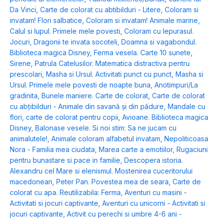
Da Vinci
,
Carte de colorat cu abtibilduri - Litere
,
Coloram si
invatam! Flori salbatice
,
Coloram si invatam! Animale marine
,
Calul si lupul. Primele mele povesti
,
Coloram cu Iepurasul.
Jocuri
,
Dragonii te invata socoteli
,
Doamna si vagabondul.
Biblioteca magica Disney
,
Ferma vesela. Carte 10 sunete
,
Sirene
,
Patrula Catelusilor. Matematica distractiva pentru
prescolari
,
Masha si Ursul. Activitati punct cu punct
,
Masha si
Ursul. Primele mele povesti de noapte buna
,
Anotimpuri/La
gradinita
,
Bunele maniere. Carte de colorat
,
Carte de colorat
cu abțibilduri - Animale din savană și din pădure
,
Mandale cu
flori, carte de colorat pentru copii
,
Avioane. Biblioteca magica
Disney
,
Balonase vesele. Si noi stim: Sa ne jucam cu
animalutele!
,
Animale coloram alfabetul invatam
,
Nepoliticoasa
Nora - Familia mea ciudata
,
Marea carte a emotiilor
,
Rugaciuni
pentru bunastare si pace in familie
,
Descopera istoria.
Alexandru cel Mare si elenismul. Mostenirea cuceritorului
macedonean
,
Peter Pan. Povestea mea de seara
,
Carte de
colorat cu apa. Reutilizabila: Ferma
,
Aventuri cu masini -
Activitati si jocuri captivante
,
Aventuri cu unicorni - Activitati si
jocuri captivante
,
Activit cu perechi si umbre 4-6 ani -