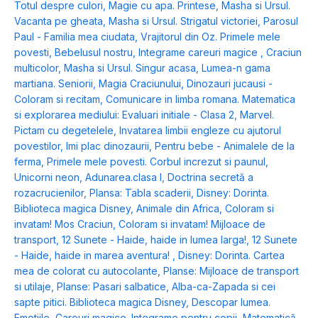
Totul despre culori
,
Magie cu apa. Printese
,
Masha si Ursul.
Vacanta pe gheata
,
Masha si Ursul. Strigatul victoriei
,
Parosul
Paul - Familia mea ciudata
,
Vrajitorul din Oz. Primele mele
povesti
,
Bebelusul nostru
,
Integrame careuri magice
,
Craciun
multicolor
,
Masha si Ursul. Singur acasa
,
Lumea-n gama
martiana. Seniorii
,
Magia Craciunului
,
Dinozauri jucausi -
Coloram si recitam
,
Comunicare in limba romana. Matematica
si explorarea mediului: Evaluari initiale - Clasa 2
,
Marvel.
Pictam cu degetelele
,
Invatarea limbii engleze cu ajutorul
povestilor
,
Imi plac dinozaurii
,
Pentru bebe - Animalele de la
ferma
,
Primele mele povesti. Corbul increzut si paunul
,
Unicorni neon
,
Adunarea.clasa I
,
Doctrina secretă a
rozacrucienilor
,
Plansa: Tabla scaderii
,
Disney: Dorinta.
Biblioteca magica Disney
,
Animale din Africa
,
Coloram si
invatam! Mos Craciun
,
Coloram si invatam! Mijloace de
transport
,
12 Sunete - Haide, haide in lumea larga!
,
12 Sunete
- Haide, haide in marea aventura!
,
Disney: Dorinta. Cartea
mea de colorat cu autocolante
,
Planse: Mijloace de transport
si utilaje
,
Planse: Pasari salbatice
,
Alba-ca-Zapada si cei
sapte pitici. Biblioteca magica Disney
,
Descopar lumea.
Emotiile
,
Careuri magice. Integrame pentru copii
,
Matematică