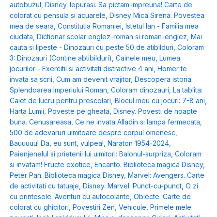
autobuzul
,
Disney. Iepurasi. Sa pictam impreuna! Carte de
colorat cu pensula si acuarele
,
Disney Mica Sirena. Povestea
mea de seara
,
Constitutia Romaniei
,
Istetul Ian - Familia mea
ciudata
,
Dictionar scolar englez-roman si roman-englez
,
Mai
cauta si lipeste - Dinozauri cu peste 50 de atibilduri
,
Coloram
3: Dinozauri (Contine abtibilduri)
,
Cainele meu
,
Lumea
jocurilor - Exercitii si activitati distractive 4 ani
,
Homer te
invata sa scrii
,
Cum am devenit vrajitor
,
Descopera istoria.
Splendoarea Imperiului Roman
,
Coloram dinozauri
,
La tablita:
Caiet de lucru pentru prescolari
,
Blocul meu cu jocuri: 7-8 ani
,
Harta Lumii
,
Poveste pe gheata
,
Disney. Povesti de noapte
buna. Cenusareasa
,
Ce ne invata Alladin si lampa fermecata
,
500 de adevaruri uimitoare despre corpul omenesc
,
Bauuuuu! Da, eu sunt, vulpea!
,
Naraton 1954-2024
,
Paienjenelul si prietenii lui uimitori: Balonul-surpriza
,
Coloram
si invatam! Fructe exotice
,
Encanto. Biblioteca magica Disney
,
Peter Pan. Biblioteca magica Disney
,
Marvel: Avengers. Carte
de activitati cu tatuaje
,
Disney. Marvel. Punct-cu-punct
,
O zi
cu printesele. Aventuri cu autocolante
,
Obiecte. Carte de
colorat cu ghicitori
,
Povestiri Zen
,
Vehicule
,
Primele mele