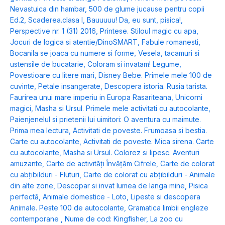
Nevastuica din hambar
,
500 de glume jucause pentru copii
Ed.2
,
Scaderea.clasa I
,
Bauuuuu! Da, eu sunt, pisica!
,
Perspective nr. 1 (31) 2016
,
Printese. Stiloul magic cu apa
,
Jocuri de logica si atentie/DinoSMART
,
Fabule romanesti
,
Bocanila se joaca cu numere si forme
,
Vesela, tacamuri si
ustensile de bucatarie
,
Coloram si invatam! Legume
,
Povestioare cu litere mari
,
Disney Bebe. Primele mele 100 de
cuvinte
,
Petale insangerate
,
Descopera istoria. Rusia tarista.
Faurirea unui mare imperiu in Europa Rasariteana
,
Unicorni
magici
,
Masha si Ursul. Primele mele activitati cu autocolante
,
Paienjenelul si prietenii lui uimitori: O aventura cu maimute.
Prima mea lectura
,
Activitati de poveste. Frumoasa si bestia.
Carte cu autocolante
,
Activitati de poveste. Mica sirena. Carte
cu autocolante
,
Masha si Ursul. Colorez si lipesc. Aventuri
amuzante
,
Carte de activități Învățăm Cifrele
,
Carte de colorat
cu abțibilduri - Fluturi
,
Carte de colorat cu abțibilduri - Animale
din alte zone
,
Descopar si invat lumea de langa mine
,
Pisica
perfectă
,
Animale domestice - Loto
,
Lipeste si descopera
Animale. Peste 100 de autocolante
,
Gramatica limbii engleze
contemporane
,
Nume de cod: Kingfisher
,
La zoo cu