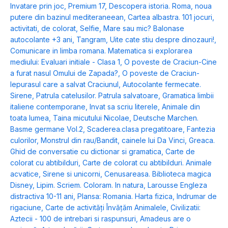
Invatare prin joc
,
Premium 17
,
Descopera istoria. Roma, noua
putere din bazinul mediteraneean
,
Cartea albastra. 101 jocuri,
activitati, de colorat
,
Selfie
,
Mare sau mic? Balonase
autocolante +3 ani
,
Tangram
,
Uite cate stiu despre dinozauri!
,
Comunicare in limba romana. Matematica si explorarea
mediului: Evaluari initiale - Clasa 1
,
O poveste de Craciun-Cine
a furat nasul Omului de Zapada?
,
O poveste de Craciun-
Iepurasul care a salvat Craciunul
,
Autocolante fermecate.
Sirene
,
Patrula catelusilor. Patrula salvatoare
,
Gramatica limbii
italiene contemporane
,
Invat sa scriu literele
,
Animale din
toata lumea
,
Taina micutului Nicolae
,
Deutsche Marchen.
Basme germane Vol.2
,
Scaderea.clasa pregatitoare
,
Fantezia
culorilor
,
Monstrul din rau/Bandit, cainele lui Da Vinci
,
Greaca.
Ghid de conversatie cu dictionar si gramatica
,
Carte de
colorat cu abtibilduri
,
Carte de colorat cu abtibilduri. Animale
acvatice
,
Sirene si unicorni
,
Cenusareasa. Biblioteca magica
Disney
,
Lipim. Scriem. Coloram. In natura
,
Larousse Engleza
distractiva 10-11 ani
,
Plansa: Romania. Harta fizica
,
Indrumar de
rigaciune
,
Carte de activități Învățăm Animalele
,
Civilizatii:
Aztecii - 100 de intrebari si raspunsuri
,
Amadeus are o