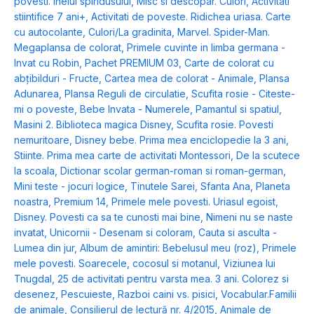
povesti. Inelul spiridusului
,
Misc si descopar. Culori
,
Activitati
stiintifice 7 ani+
,
Activitati de poveste. Ridichea uriasa. Carte
cu autocolante
,
Culori/La gradinita
,
Marvel. Spider-Man.
Megaplansa de colorat
,
Primele cuvinte in limba germana -
Invat cu Robin
,
Pachet PREMIUM 03
,
Carte de colorat cu
abțibilduri - Fructe
,
Cartea mea de colorat - Animale
,
Plansa
Adunarea
,
Plansa Reguli de circulatie
,
Scufita rosie - Citeste-
mi o poveste
,
Bebe Invata - Numerele
,
Pamantul si spatiul
,
Masini 2. Biblioteca magica Disney
,
Scufita rosie. Povesti
nemuritoare
,
Disney bebe. Prima mea enciclopedie la 3 ani
,
Stiinte. Prima mea carte de activitati Montessori
,
De la scutece
la scoala
,
Dictionar scolar german-roman si roman-german
,
Mini teste - jocuri logice
,
Tinutele Sarei
,
Sfanta Ana
,
Planeta
noastra
,
Premium 14
,
Primele mele povesti. Uriasul egoist
,
Disney. Povesti ca sa te cunosti mai bine
,
Nimeni nu se naste
invatat
,
Unicornii - Desenam si coloram
,
Cauta si asculta -
Lumea din jur
,
Album de amintiri: Bebelusul meu (roz)
,
Primele
mele povesti. Soarecele, cocosul si motanul
,
Viziunea lui
Tnugdal
,
25 de activitati pentru varsta mea. 3 ani. Colorez si
desenez
,
Pescuieste
,
Razboi caini vs. pisici
,
Vocabular.Familii
de animale
,
Consilierul de lectură nr. 4/2015
,
Animale de