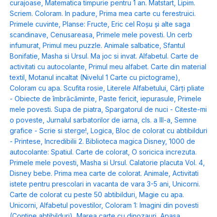
curajoase
,
Matematica timpurie pentru 1 an. Matstart
,
Lipim.
Scriem. Coloram. In padure
,
Prima mea carte cu ferestruici.
Primele cuvinte
,
Planse: Fructe
,
Eric cel Roșu și alte saga
scandinave
,
Cenusareasa
,
Primele mele povesti. Un cerb
infumurat
,
Primul meu puzzle. Animale salbatice
,
Sfantul
Bonifatie
,
Masha si Ursul. Ma joc si invat. Alfabetul. Carte de
activitati cu autocolante
,
Primul meu alfabet. Carte din material
textil
,
Motanul incaltat (Nivelul 1 Carte cu pictograme)
,
Coloram cu apa. Scufita rosie
,
Literele Alfabetului
,
Cărți pliate
- Obiecte de îmbrăcăminte
,
Paste fericit, iepurasule
,
Primele
mele povesti. Supa de piatra
,
Spargatorul de nuci - Citeste-mi
o poveste
,
Jurnalul sarbatorilor de iarna, cls. a III-a
,
Semne
grafice - Scrie si sterge!
,
Logica
,
Bloc de colorat cu abtibilduri
- Printese
,
Incredibilii 2. Biblioteca magica Disney
,
1000 de
autocolante: Spatiul. Carte de colorat
,
O soricica increzuta.
Primele mele povesti
,
Masha si Ursul. Calatorie placuta Vol. 4
,
Disney bebe. Prima mea carte de colorat. Animale
,
Activitati
istete pentru prescolari in vacanta de vara 3-5 ani
,
Unicorni.
Carte de colorat cu peste 50 abtibilduri
,
Magie cu apa.
Unicorni
,
Alfabetul povestilor
,
Coloram 1: Imagini din povesti
(Contine abtibilduri)
,
Marea carte cu dinozauri
,
Apasa