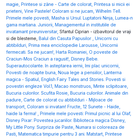
magie
,
Printese si zâne - Carte de colorat
,
Printesa si micii ei
prieteni
,
Vine Pastele! Coloram si ne jucam
,
Wilhelm Tell.
Primele mele povesti
,
Masha si Ursul. Luptatorii Ninja
,
Lumea-n
gama martiana. Juniorii
,
Managementul in institutiile de
invatamant preuniversitar
,
Sfantul Ciprian - izbavitorul de vraji
si de blesteme
,
Balul din Casuta Papusilor
,
Unicorni cu
abtibilduri
,
Prima mea enciclopedie Larousse
,
Unicornii
fermecati. Sa ne jucam!
,
Harta Romaniei
,
O poveste de
Craciun-Mos Craciun a ragusit!
,
Disney Bebe.
Superautocolante. In asteptarea iernii
,
Imi plac unicornii
,
Povesti de noapte buna
,
Noua lege a pensiilor
,
Lanterna
magica - Spatiul
,
English Fairy Tales and Stories. Povesti si
povestiri engleze Vol.1
,
Macao monstruos
,
Minte sclipitoare
,
Bucuria culorilor. Scufita Rosie
,
Bucuria culorilor. Animale din
padure
,
Carte de colorat cu abtibilduri - Mijloace de
transport
,
Coloram si invatam! Fructe
,
12 Sunete - Haide,
haide la ferma!
,
Primele mele povesti: Primul picnic al lui Olaf
,
Disney Pixar: Povestea jucariilor. Biblioteca magica Disney
,
My Little Pony. Surpriza de Paste
,
Numara si coloreaza de
Pasti
,
Matematica timpurie pentru 3 ani. Matstart
,
Printese