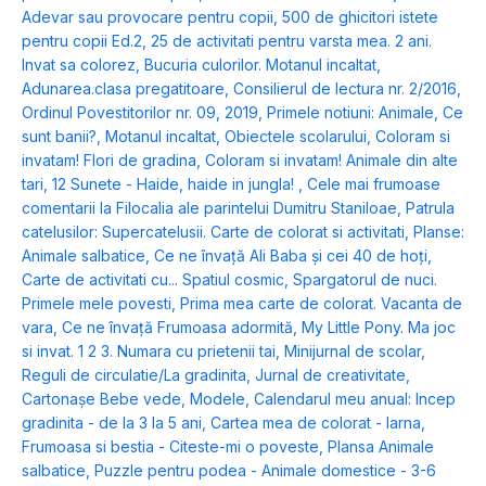
Adevar sau provocare pentru copii
,
500 de ghicitori istete
pentru copii Ed.2
,
25 de activitati pentru varsta mea. 2 ani.
Invat sa colorez
,
Bucuria culorilor. Motanul incaltat
,
Adunarea.clasa pregatitoare
,
Consilierul de lectura nr. 2/2016
,
Ordinul Povestitorilor nr. 09, 2019
,
Primele notiuni: Animale
,
Ce
sunt banii?
,
Motanul incaltat
,
Obiectele scolarului
,
Coloram si
invatam! Flori de gradina
,
Coloram si invatam! Animale din alte
tari
,
12 Sunete - Haide, haide in jungla!
,
Cele mai frumoase
comentarii la Filocalia ale parintelui Dumitru Staniloae
,
Patrula
catelusilor: Supercatelusii. Carte de colorat si activitati
,
Planse:
Animale salbatice
,
Ce ne învață Ali Baba și cei 40 de hoți
,
Carte de activitati cu... Spatiul cosmic
,
Spargatorul de nuci.
Primele mele povesti
,
Prima mea carte de colorat. Vacanta de
vara
,
Ce ne învață Frumoasa adormită
,
My Little Pony. Ma joc
si invat. 1 2 3. Numara cu prietenii tai
,
Minijurnal de scolar
,
Reguli de circulatie/La gradinita
,
Jurnal de creativitate
,
Cartonașe Bebe vede, Modele
,
Calendarul meu anual: Incep
gradinita - de la 3 la 5 ani
,
Cartea mea de colorat - Iarna
,
Frumoasa si bestia - Citeste-mi o poveste
,
Plansa Animale
salbatice
,
Puzzle pentru podea - Animale domestice - 3-6