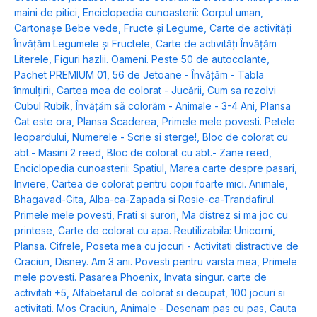
maini de pitici
,
Enciclopedia cunoasterii: Corpul uman
,
Cartonașe Bebe vede, Fructe și Legume
,
Carte de activități
Învățăm Legumele și Fructele
,
Carte de activități Învățăm
Literele
,
Figuri hazlii. Oameni. Peste 50 de autocolante
,
Pachet PREMIUM 01
,
56 de Jetoane - Învățăm - Tabla
înmulțirii
,
Cartea mea de colorat - Jucării
,
Cum sa rezolvi
Cubul Rubik
,
Învățăm să colorăm - Animale - 3-4 Ani
,
Plansa
Cat este ora
,
Plansa Scaderea
,
Primele mele povesti. Petele
leopardului
,
Numerele - Scrie si sterge!
,
Bloc de colorat cu
abt.- Masini 2 reed
,
Bloc de colorat cu abt.- Zane reed
,
Enciclopedia cunoasterii: Spatiul
,
Marea carte despre pasari
,
Inviere
,
Cartea de colorat pentru copii foarte mici. Animale
,
Bhagavad-Gita
,
Alba-ca-Zapada si Rosie-ca-Trandafirul.
Primele mele povesti
,
Frati si surori
,
Ma distrez si ma joc cu
printese
,
Carte de colorat cu apa. Reutilizabila: Unicorni
,
Plansa. Cifrele
,
Poseta mea cu jocuri - Activitati distractive de
Craciun
,
Disney. Am 3 ani. Povesti pentru varsta mea
,
Primele
mele povesti. Pasarea Phoenix
,
Invata singur. carte de
activitati +5
,
Alfabetarul de colorat si decupat
,
100 jocuri si
activitati. Mos Craciun
,
Animale - Desenam pas cu pas
,
Cauta