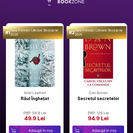
Gala Premilor Literare Bookzone
Gala Premilor Literare Bookzone
#1
#2
2025
2025
Ariel Lawhon
Dan Brown
Râul Înghețat
Secretul secretelor
PRP: 59.9 Lei
PRP: 129 Lei
49.9 Lei
94.9 Lei
Adaugă în coș
Adaugă în coș