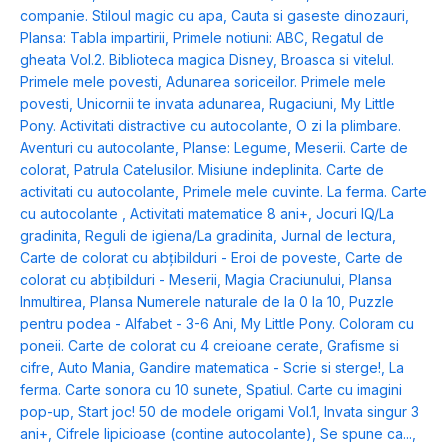
companie. Stiloul magic cu apa
,
Cauta si gaseste dinozauri
,
Plansa: Tabla impartirii
,
Primele notiuni: ABC
,
Regatul de
gheata Vol.2. Biblioteca magica Disney
,
Broasca si vitelul.
Primele mele povesti
,
Adunarea soriceilor. Primele mele
povesti
,
Unicornii te invata adunarea
,
Rugaciuni
,
My Little
Pony. Activitati distractive cu autocolante
,
O zi la plimbare.
Aventuri cu autocolante
,
Planse: Legume
,
Meserii. Carte de
colorat
,
Patrula Catelusilor. Misiune indeplinita. Carte de
activitati cu autocolante
,
Primele mele cuvinte. La ferma. Carte
cu autocolante
,
Activitati matematice 8 ani+
,
Jocuri IQ/La
gradinita
,
Reguli de igiena/La gradinita
,
Jurnal de lectura
,
Carte de colorat cu abțibilduri - Eroi de poveste
,
Carte de
colorat cu abțibilduri - Meserii
,
Magia Craciunului
,
Plansa
Inmultirea
,
Plansa Numerele naturale de la 0 la 10
,
Puzzle
pentru podea - Alfabet - 3-6 Ani
,
My Little Pony. Coloram cu
poneii. Carte de colorat cu 4 creioane cerate
,
Grafisme si
cifre
,
Auto Mania
,
Gandire matematica - Scrie si sterge!
,
La
ferma. Carte sonora cu 10 sunete
,
Spatiul. Carte cu imagini
pop-up
,
Start joc! 50 de modele origami Vol.1
,
Invata singur 3
ani+
,
Cifrele lipicioase (contine autocolante)
,
Se spune ca...
,