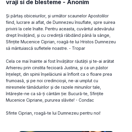
vraji si de blesteme -
Anonim
Și părtaș obiceiurilor, și următor scaunelor Apostolilor 
fiind, lucrare ai aflat, de Dumnezeu însuflate, spre suirea 
privirii la cele înalte. Pentru aceasta, cuvântul adevărului 
drept învățând, și cu credință răbdând până la sânge, 
Sfințite Mucenice Ciprian, roagă-te lui Hristos Dumnezeu 
să mântuiască sufletele noastre. - Tropar
Cela ce mai înainte ai fost învățător răutății și te-ai arătat 
Arhiereu prin cinstita fecioară Justina, și ca un păstor 
înțelept, din spinii înșelăciunii ai înflorit ca o floare prea 
frumoasă, și pe noi credincioșii, ne-ai umplut cu 
miresmele tămăduirilor și de razele minunilor tale, 
întărește-ne ca să-ți cântăm ție: Bucură-te, Sfințite 
Mucenice Cipriane, pururea slăvite! - Condac 
Sfinte Ciprian, roagă-te lui Dumnezeu pentru noi!