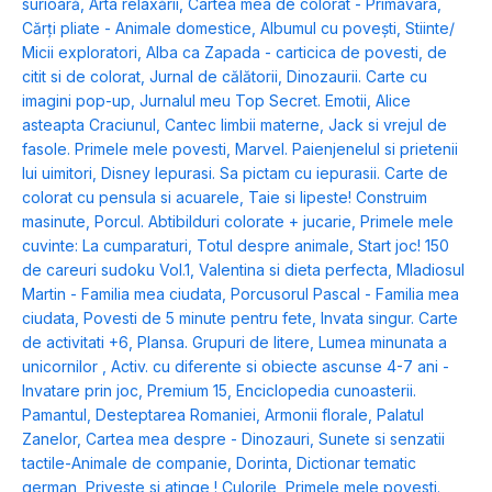
surioară
,
Arta relaxării
,
Cartea mea de colorat - Primavara
,
Cărți pliate - Animale domestice
,
Albumul cu povești
,
Stiinte/
Micii exploratori
,
Alba ca Zapada - carticica de povesti, de
citit si de colorat
,
Jurnal de călătorii
,
Dinozaurii. Carte cu
imagini pop-up
,
Jurnalul meu Top Secret. Emotii
,
Alice
asteapta Craciunul
,
Cantec limbii materne
,
Jack si vrejul de
fasole. Primele mele povesti
,
Marvel. Paienjenelul si prietenii
lui uimitori
,
Disney Iepurasi. Sa pictam cu iepurasii. Carte de
colorat cu pensula si acuarele
,
Taie si lipeste! Construim
masinute
,
Porcul. Abtibilduri colorate + jucarie
,
Primele mele
cuvinte: La cumparaturi
,
Totul despre animale
,
Start joc! 150
de careuri sudoku Vol.1
,
Valentina si dieta perfecta
,
Mladiosul
Martin - Familia mea ciudata
,
Porcusorul Pascal - Familia mea
ciudata
,
Povesti de 5 minute pentru fete
,
Invata singur. Carte
de activitati +6
,
Plansa. Grupuri de litere
,
Lumea minunata a
unicornilor
,
Activ. cu diferente si obiecte ascunse 4-7 ani -
Invatare prin joc
,
Premium 15
,
Enciclopedia cunoasterii.
Pamantul
,
Desteptarea Romaniei
,
Armonii florale
,
Palatul
Zanelor
,
Cartea mea despre - Dinozauri
,
Sunete si senzatii
tactile-Animale de companie
,
Dorinta
,
Dictionar tematic
german
,
Priveste si atinge ! Culorile
,
Primele mele povesti.