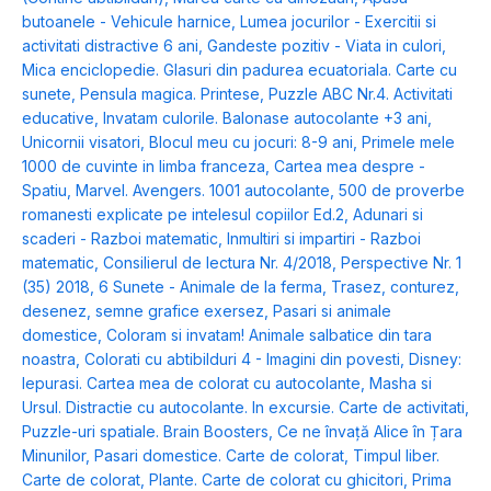
butoanele - Vehicule harnice
,
Lumea jocurilor - Exercitii si
activitati distractive 6 ani
,
Gandeste pozitiv - Viata in culori
,
Mica enciclopedie. Glasuri din padurea ecuatoriala. Carte cu
sunete
,
Pensula magica. Printese
,
Puzzle ABC Nr.4. Activitati
educative
,
Invatam culorile. Balonase autocolante +3 ani
,
Unicornii visatori
,
Blocul meu cu jocuri: 8-9 ani
,
Primele mele
1000 de cuvinte in limba franceza
,
Cartea mea despre -
Spatiu
,
Marvel. Avengers. 1001 autocolante
,
500 de proverbe
romanesti explicate pe intelesul copiilor Ed.2
,
Adunari si
scaderi - Razboi matematic
,
Inmultiri si impartiri - Razboi
matematic
,
Consilierul de lectura Nr. 4/2018
,
Perspective Nr. 1
(35) 2018
,
6 Sunete - Animale de la ferma
,
Trasez, conturez,
desenez, semne grafice exersez
,
Pasari si animale
domestice
,
Coloram si invatam! Animale salbatice din tara
noastra
,
Colorati cu abtibilduri 4 - Imagini din povesti
,
Disney:
Iepurasi. Cartea mea de colorat cu autocolante
,
Masha si
Ursul. Distractie cu autocolante. In excursie. Carte de activitati
,
Puzzle-uri spatiale. Brain Boosters
,
Ce ne învață Alice în Țara
Minunilor
,
Pasari domestice. Carte de colorat
,
Timpul liber.
Carte de colorat
,
Plante. Carte de colorat cu ghicitori
,
Prima