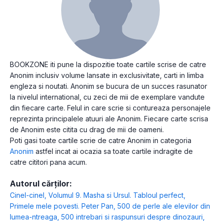
BOOKZONE iti pune la dispozitie toate cartile scrise de catre
Anonim inclusiv volume lansate in exclusivitate, carti in limba
engleza si noutati. Anonim se bucura de un succes rasunator
la nivelul international, cu zeci de mii de exemplare vandute
din fiecare carte. Felul in care scrie si contureaza personajele
reprezinta principalele atuuri ale Anonim. Fiecare carte scrisa
de Anonim este citita cu drag de mii de oameni.
Poti gasi toate cartile scrie de catre Anonim in categoria
Anonim
astfel incat ai ocazia sa toate cartile indragite de
catre cititori pana acum.
Autorul cărților:
Cinel-cinel
,
Volumul 9. Masha si Ursul. Tabloul perfect
,
Primele mele povesti. Peter Pan
,
500 de perle ale elevilor din
lumea-ntreaga
,
500 intrebari si raspunsuri despre dinozauri
,