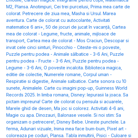
M2
,
Plansa. Anotimpuri
,
Cei trei purcelusi
,
Prima mea carte de
colorat. Petrecere de ziua mea
,
Masha si Ursul. Marea
aventura. Carte de colorat cu autocolante
,
Activitati
matematice 6 ani+
,
50 de jocuri de jucat în vacanță
,
Cartea
mea de colorat - Legume, fructe, animale, mijloace de
transport
,
Cartea mea de colorat - Mos Craciun
,
Descopar si
invat cele cinci simturi
,
Pinocchio - Citeste-mi o poveste
,
Puzzle pentru podea - Animale sălbatice - 3-6 Ani
,
Puzzle
pentru podea - Fructe - 3-6 Ani
,
Puzzle pentru podea -
Legume - 3-6 Ani
,
O poveste incalcita. Biblioteca magica,
editie de colectie
,
Numerele romane
,
Corpul uman -
Respiratie si digestie
,
Animale salbatice. Carte sonora cu 10
sunete
,
Animalele. Carte cu imagini pop-up
,
Guinness World
Records 2025. In limba romana
,
Disney: Iepurasii la joaca. Sa
pictam impreuna! Carte de colorat cu pensula si acuarele
,
Marele ghid de desen
,
Ma joc si colorez. Activitati 4-6 ani
,
Magie cu apa. Dinozauri
,
Balonase vesele. Si noi stim: Sa
organizam o petrecere!
,
Disney Bebe. Uneste punctele. La
ferma
,
Adunari vizuale
,
Inima mea face bum-bum
,
Pixel art -
coloreaza pe coduri
,
Plansa. Tabla inmultirii
,
Pisici - Culoare si