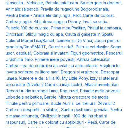
si asculta - Vehicule
,
Patrula catelusilor. Sa mergem la doctor!
,
Animale salbatice
,
Pravila de rugaciune Bogorodisnaia
,
Pentru bebe - Animalele din jungla
,
Pilot. Carte de colorat
,
Cartea junglei. Biblioteca magica Disney
,
Invat sa scriu.
Primele 100 de cuvinte
,
Prima mea Psaltire
,
Piratul ia comoara
,
Dinozauri. Stiloul magic cu apa
,
Cauta si gaseste in Spatiu
,
Colierul Monei Lisa/Bandit, cainele lui Da Vinci
,
Jocuri pentru
gradinita/DinoSMART
,
Ce este arta?
,
Patrula catelusilor. Somn
usor, catelusi!
,
Coloram si invatam! Figuri geometrice
,
Pescarul
Urashima Taro. Primele mele povesti
,
Patrula catelusilor.
Cartea mea de colorat si activitati cu autocolante
,
Vrajitorii te
invata scrierea cu litere mari
,
Dragoni si vrajitoare
,
Descopar
lumea. Numerele de la 1 la 10
,
My Little Pony. Izzy si atelierul
de creatie (Nivelul 2 Carte cu majuscule)
,
Atlasul aventurilor.
Recorduri din intreaga lume
,
Rapunzel
,
Primele mele povesti.
Lebedele salbatice
,
Barbie. Micuta creatoare de moda.
Tinute pentru plimbare
,
Bucle Aurii si cei trei ursi (Nivelul 2
Carte cu despartiri in silabe)
,
Sunt o pustoaica geniala
,
Pentru
o mama minunata
,
Civilizatii: Incasii - 100 de intrebari si
raspunsuri
,
Carte de colorat cu abțibilduri - Pești
,
Carte de