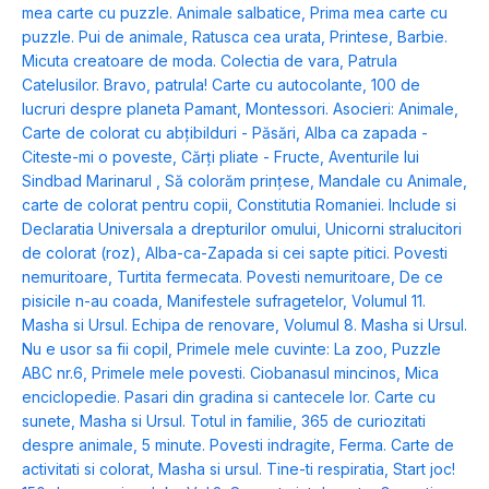
mea carte cu puzzle. Animale salbatice
,
Prima mea carte cu
puzzle. Pui de animale
,
Ratusca cea urata
,
Printese
,
Barbie.
Micuta creatoare de moda. Colectia de vara
,
Patrula
Catelusilor. Bravo, patrula! Carte cu autocolante
,
100 de
lucruri despre planeta Pamant
,
Montessori. Asocieri: Animale
,
Carte de colorat cu abțibilduri - Păsări
,
Alba ca zapada -
Citeste-mi o poveste
,
Cărți pliate - Fructe
,
Aventurile lui
Sindbad Marinarul
,
Să colorăm prințese
,
Mandale cu Animale,
carte de colorat pentru copii
,
Constitutia Romaniei. Include si
Declaratia Universala a drepturilor omului
,
Unicorni stralucitori
de colorat (roz)
,
Alba-ca-Zapada si cei sapte pitici. Povesti
nemuritoare
,
Turtita fermecata. Povesti nemuritoare
,
De ce
pisicile n-au coada
,
Manifestele sufragetelor
,
Volumul 11.
Masha si Ursul. Echipa de renovare
,
Volumul 8. Masha si Ursul.
Nu e usor sa fii copil
,
Primele mele cuvinte: La zoo
,
Puzzle
ABC nr.6
,
Primele mele povesti. Ciobanasul mincinos
,
Mica
enciclopedie. Pasari din gradina si cantecele lor. Carte cu
sunete
,
Masha si Ursul. Totul in familie
,
365 de curiozitati
despre animale
,
5 minute. Povesti indragite
,
Ferma. Carte de
activitati si colorat
,
Masha si ursul. Tine-ti respiratia
,
Start joc!