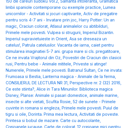
150 de careuri sudoku Vol.2
,
Samanta intoleranta
,
Gramatica
limbii spaniole contemporane cu exemple practice
,
Lumea
unicornilor - Activitati si jocuri captivante
,
Activ de pregatire
pentru scris 4-7 ani - Invatare prin joc
,
Harry Potter: Un an
magic
,
Craciun colorat
,
Atlasul animalelor cu abtibilduri
,
Primele mele povesti. Vulpea si strugurii
,
Imperiul Bizantin.
Imperiul supravietuieste in Orient
,
Asa se dreseaza un
catelus!
,
Patrula catelusilor. Vacanta de iarna
,
caiet pentru
stimularea imaginatiei 5-7 ani. grupa mare si cls. pregatitoare
,
Ce ne invata Vrajitorul din Oz
,
Povestiri de Craciun din clasicii
rusi
,
Pentru bebe - Animale mititele
,
Priveste si atinge!
Numerele
,
Primele mele povesti. Batranul Sultan
,
Ce ne invata:
Frumoasa si Bestia
,
Lanterna magica - Animale de la ferma
,
CONSILIERUL DE LECTURA NR 31
,
Perspective nr. 2 (32) 2016
,
Ce este stiinta?
,
Alice in Tara Minunilor. Biblioteca magica
Disney
,
Planse: Animale si pasari domestice, animale marine,
insecte si alte vietati
,
Scufita Rosie
,
52 de sunete - Primele
cuvinte in romana si engleza
,
Primele mele povesti. Puiul de
tigru si oile
,
Dorinta. Prima mea lectura
,
Activitati de poveste.
Printesa si bobul de mazare. Carte cu autocolante
,
Creioanele jucause. Carte de colorat. 12 creioane mici pentru