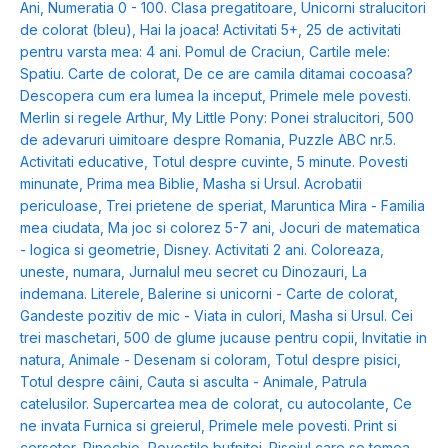
Ani
,
Numeratia 0 - 100. Clasa pregatitoare
,
Unicorni stralucitori
de colorat (bleu)
,
Hai la joaca! Activitati 5+
,
25 de activitati
pentru varsta mea: 4 ani. Pomul de Craciun
,
Cartile mele:
Spatiu. Carte de colorat
,
De ce are camila ditamai cocoasa?
Descopera cum era lumea la inceput
,
Primele mele povesti.
Merlin si regele Arthur
,
My Little Pony: Ponei stralucitori
,
500
de adevaruri uimitoare despre Romania
,
Puzzle ABC nr.5.
Activitati educative
,
Totul despre cuvinte
,
5 minute. Povesti
minunate
,
Prima mea Biblie
,
Masha si Ursul. Acrobatii
periculoase
,
Trei prietene de speriat
,
Maruntica Mira - Familia
mea ciudata
,
Ma joc si colorez 5-7 ani
,
Jocuri de matematica
- logica si geometrie
,
Disney. Activitati 2 ani. Coloreaza,
uneste, numara
,
Jurnalul meu secret cu Dinozauri
,
La
indemana. Literele
,
Balerine si unicorni - Carte de colorat
,
Gandeste pozitiv de mic - Viata in culori
,
Masha si Ursul. Cei
trei maschetari
,
500 de glume jucause pentru copii
,
Invitatie in
natura
,
Animale - Desenam si coloram
,
Totul despre pisici
,
Totul despre câini
,
Cauta si asculta - Animale
,
Patrula
catelusilor. Supercartea mea de colorat, cu autocolante
,
Ce
ne invata Furnica si greierul
,
Primele mele povesti. Print si
cersetor
,
Pinochio
,
Povestile bufnitei. Pisoiul care se temea