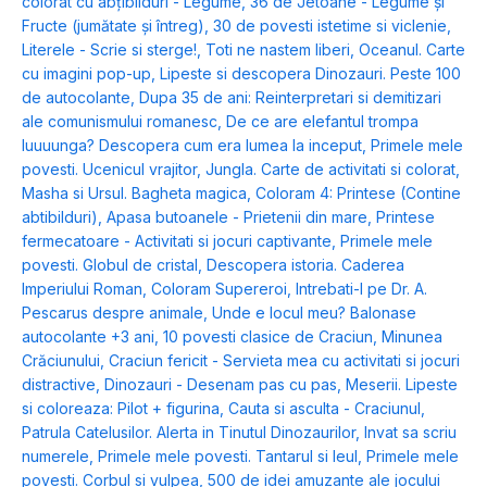
colorat cu abțibilduri - Legume
,
36 de Jetoane - Legume și
Fructe (jumătate și întreg)
,
30 de povesti istetime si viclenie
,
Literele - Scrie si sterge!
,
Toti ne nastem liberi
,
Oceanul. Carte
cu imagini pop-up
,
Lipeste si descopera Dinozauri. Peste 100
de autocolante
,
Dupa 35 de ani: Reinterpretari si demitizari
ale comunismului romanesc
,
De ce are elefantul trompa
luuuunga? Descopera cum era lumea la inceput
,
Primele mele
povesti. Ucenicul vrajitor
,
Jungla. Carte de activitati si colorat
,
Masha si Ursul. Bagheta magica
,
Coloram 4: Printese (Contine
abtibilduri)
,
Apasa butoanele - Prietenii din mare
,
Printese
fermecatoare - Activitati si jocuri captivante
,
Primele mele
povesti. Globul de cristal
,
Descopera istoria. Caderea
Imperiului Roman
,
Coloram Supereroi
,
Intrebati-l pe Dr. A.
Pescarus despre animale
,
Unde e locul meu? Balonase
autocolante +3 ani
,
10 povesti clasice de Craciun
,
Minunea
Crăciunului
,
Craciun fericit - Servieta mea cu activitati si jocuri
distractive
,
Dinozauri - Desenam pas cu pas
,
Meserii. Lipeste
si coloreaza: Pilot + figurina
,
Cauta si asculta - Craciunul
,
Patrula Catelusilor. Alerta in Tinutul Dinozaurilor
,
Invat sa scriu
numerele
,
Primele mele povesti. Tantarul si leul
,
Primele mele
povesti. Corbul si vulpea
,
500 de idei amuzante ale jocului