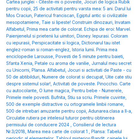
Cartea junglei - Citeste-mi o poveste
,
Jocuri de logica Rubik
pentru copii
,
25 de activitati pentru varsta mea: 5 ani. Darul lui
Mos Craciun
,
Patericul franciscan
,
Egiptul antic si civilizatiile
mesopotamiene
,
Taie si lipeste! Construim dinozauri
,
Invatam
Alfabetul
,
Prima mea carte de colorat. Echipa de eroi: Marvel.
Paienjenelul si prietenii lui uimitori
,
Disney. Iepurasi. Coloram
cu iepurasii
,
Perspicacitate si logica
,
Dictionarul tau istet
englez-roman si roman-englez
,
Istoria lumii. Prima mea
enciclopedie Larousse
,
Povesti de 5 minute pentru baieti
,
Sfanta Xenia
,
Petale cu aroma de vanilie
,
Jurnalul meu secret
cu Unicorni
,
Plansa. Alfabetul
,
Jocuri si activitati de Paste - cu
50 de abtibilduri
,
Numere de colorat si decupat
,
Uite cate stiu
despre sistemul solar!
,
Activitati de poveste. Pinocchio. Carte
cu autocolante
,
O lume magica
,
Pentru bebe - Numerele
,
Primele mele povesti. Bufnita
,
Stiu sa scriu. Primele cuvinte
,
500 de exemple distractive cu ortogramele limbii romane
,
500 de intrebari amuzante pentru copii
,
Adunarea.clasa a II-a
,
Circulatie rutiera pe intelesul tuturor pentru obtinerea
permisului de conducere 2024
,
Consilierul de lectura
Nr.3/2018
,
Marea mea carte de colorat 1
,
Plansa: Tabelul
periodic al elementelor
,
Tabloul misterios/Bandit, cainele lui