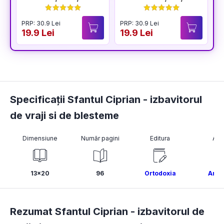
BUCURIA
PRP: 30.9 Lei
PRP: 30.9 Lei
P
19.9 Lei
19.9 Lei
1
Specificații Sfantul Ciprian - izbavitorul
de vraji si de blesteme
Dimensiune
Număr pagini
Editura
Aut
13x20
96
Ortodoxia
Ano
Rezumat Sfantul Ciprian - izbavitorul de