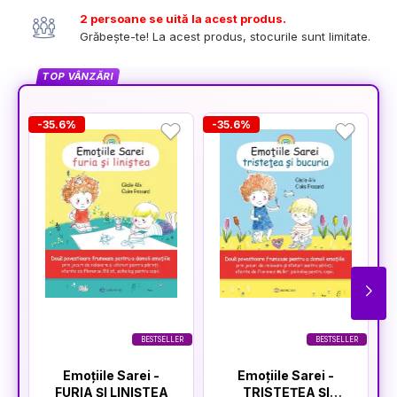
2 persoane se uită la acest produs.
Grăbește-te! La acest produs, stocurile sunt limitate.
TOP VÂNZĂRI
-35.6%
-35.6%
-
BESTSELLER
BESTSELLER
Emoțiile Sarei -
Emoțiile Sarei -
FURIA ȘI LINIȘTEA
TRISTEȚEA ȘI