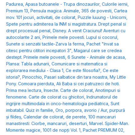
Padurea
,
Apasa butoanele - Trupa dinozaurilor
,
Culorile iernii
,
Premium 13
,
Pensula magica. Animale
,
365 de povesti
,
Cartea
mov. 101 jocuri, activitati, de colorat
,
Puzzle luuung - Unicorni
,
Spete pentru admiterea la INM si magistratura. Drept penal si
drept procesual penal
,
Disney. A venit Craciunul! Aventuri cu
autocolante 2 ani
,
Primele mele povesti. Lupul si cocorul
,
Sunete si senzatii tactile-Zarva la ferma
,
Pachet "Invat sa
citesc pentru cititori incepatori 3"
,
Magarul care se credea
destept. Primele mele povesti
,
6 Sunete - Animale de acasa
,
Plansa: Tabla adunarii
,
Comunicare si matematica si
explorarea mediului - Clasa 1
,
Ce este filosofia?
,
Ce este
istoria?
,
Pinocchio
,
Pasari salbatice din tara noastra
,
My Little
Pony. Comoara pierduta
,
Ali Baba si cei patruzeci de hoti.
Prima mea lectura
,
Insecte. Carte de colorat
,
Anotimpuri si
fenomene. Carte de colorat cu ghicitori
,
Indrumatorul de
ingrijire multimodala in onco-hematologia pediatrica
,
Sunt
imbatabil. Quiz in familie
,
Oro, porpora, avorio / Aur, purpură
și fildeș
,
Calendar de colorat, de perete
,
100 mancaruri
manastiresti: Ciorbe, mancaruri, deserturi
,
Marvel. Spider-Man.
Momente magice
,
1001 de nopți Vol. 1
,
Pachet PREMIUM 02
,