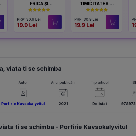
FRICA ȘI
TIMIDITATEA ȘI
CURAJUL
ÎNCREDEREA ÎN
SINE
PRP: 30.9 Lei
PRP: 30.9 Lei
PR
19.9 Lei
19.9 Lei
1
a, viata ti se schimba
Autor
Anul publicării
Tip articol
IS
Porfirie Kavsokalyvitul
2021
Delistat
978973
viata ti se schimba -
Porfirie Kavsokalyvitul