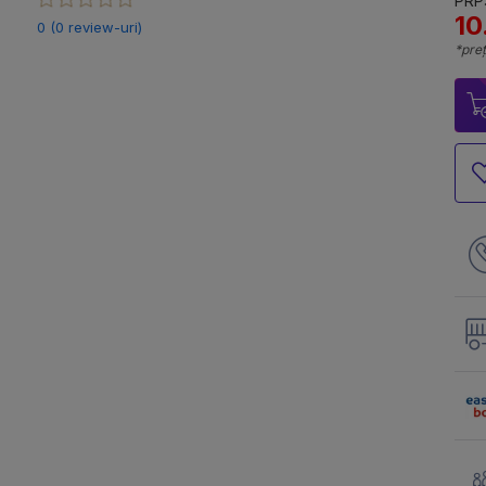
PRP:
10
0 (0 review-uri)
*preț