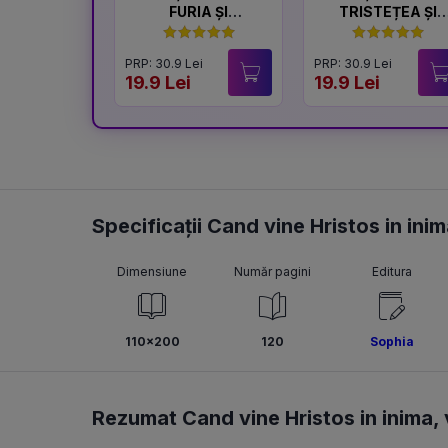
FURIA ȘI
TRISTEȚEA ȘI
LINIȘTEA
BUCURIA
PRP: 30.9 Lei
PRP: 30.9 Lei
19.9 Lei
19.9 Lei
Specificații Cand vine Hristos in inim
Dimensiune
Număr pagini
Editura
110x200
120
Sophia
Rezumat Cand vine Hristos in inima, 