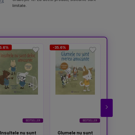
limitate.
5.6%
-35.6%
-63.8%
BESTSELLER
BESTSELLER
Insultele nu sunt
Glumele nu sunt
Despre 