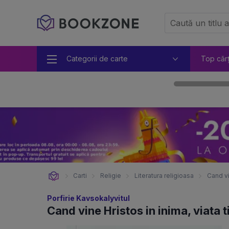
Categorii de carte
Top căr
Carti
Religie
Literatura religioasa
Cand vi
Porfirie Kavsokalyvitul
Cand vine Hristos in inima, viata 