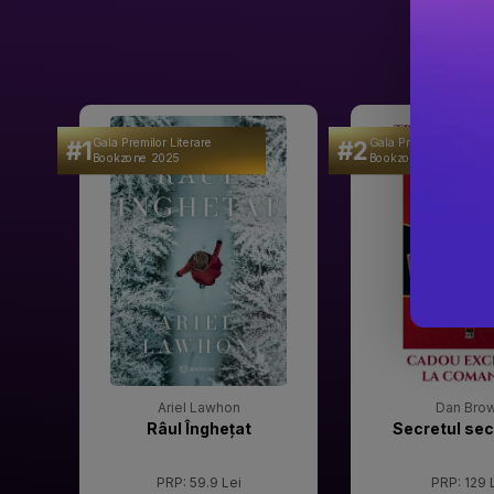
#1
#2
Gala Premilor Literare
Gala Premilor Literare
Bookzone 2025
Bookzone 2025
Ariel Lawhon
Dan Bro
Râul Înghețat
Secretul sec
PRP: 59.9 Lei
PRP: 129 