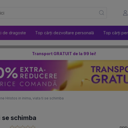
ți de dragoste
Top cărți dezvoltare personală
Top cărți pen
Transport GRATUIT de la 99 lei!
ne Hristos in inima, viata ti se schimba
ti se schimba