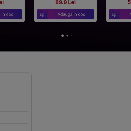
ei
89.9 Lei
5
 în coș
Adaugă în coș