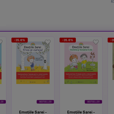
-35.6%
-35.6%
-3
LER
BESTSELLER
BESTSELLER
Emoțiile Sarei -
Emoțiile Sarei -