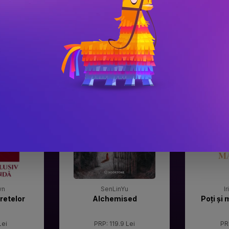
#3
#4
Gala Premilor Literare
Gala Premilor
Bookzone 2025
Bookzone 20
wn
SenLinYu
I
retelor
Alchemised
Poți și 
Lei
PRP: 119.9 Lei
PR