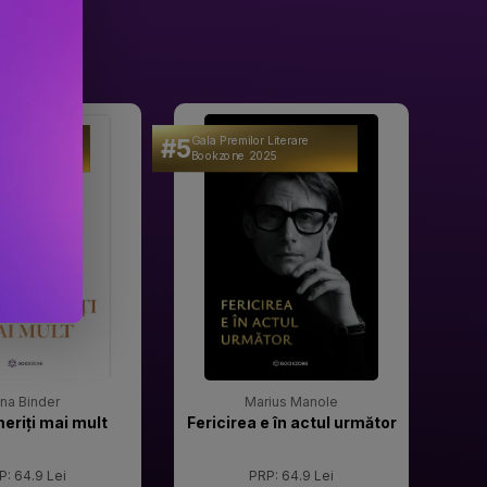
#5
#6
 Literare
Gala Premilor Literare
Gala 
25
Bookzone 2025
Book
rina Binder
Marius Manole
meriți mai mult
Fericirea e în actul următor
P: 64.9 Lei
PRP: 64.9 Lei