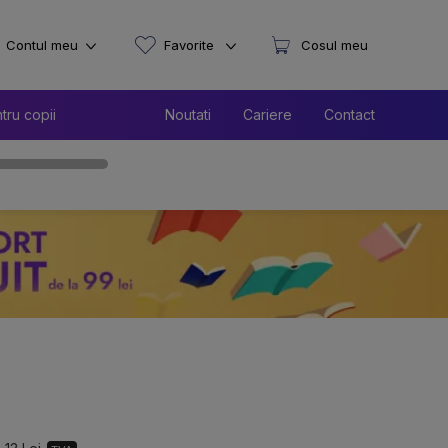
Contul meu
Favorite
Cosul meu
tru copii
Noutati
Cariere
Contact