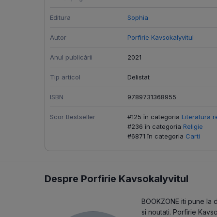
Editura
Sophia
Autor
Porfirie Kavsokalyvitul
Anul publicării
2021
Tip articol
Delistat
ISBN
9789731368955
Scor Bestseller
#125 în categoria
Literatura r
#236 în categoria
Religie
#6871 în categoria
Carti
Despre Porfirie Kavsokalyvitul
BOOKZONE iti pune la dis
si noutati. Porfirie Kav