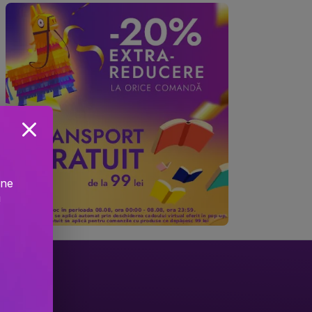
ine
!