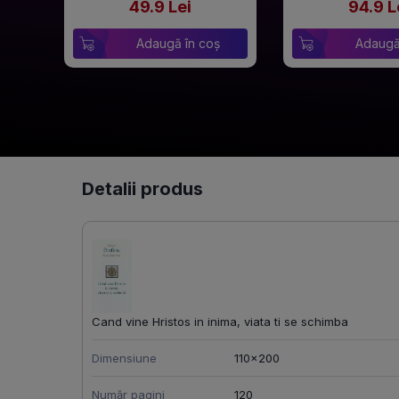
49.9 Lei
94.9 L
Adaugă în coș
Adaugă
Detalii produs
Cand vine Hristos in inima, viata ti se schimba
Dimensiune
110x200
Număr pagini
120