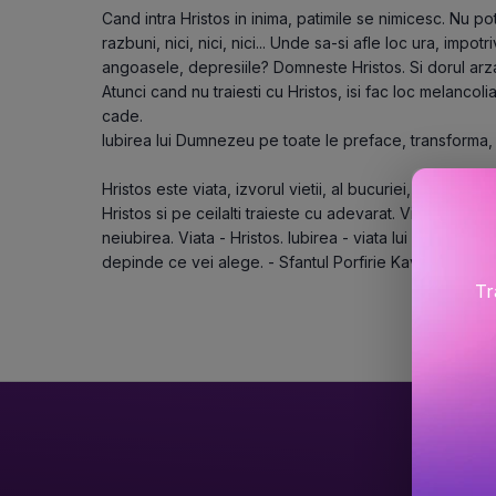
Cand intra Hristos in inima, patimile se nimicesc. Nu poti n
razbuni, nici, nici, nici... Unde sa-si afle loc ura, impo
angoasele, depresiile? Domneste Hristos. Si dorul arz
Atunci cand nu traiesti cu Hristos, isi fac loc melancolia
cade.

Iubirea lui Dumnezeu pe toate le preface, transforma, 
Hristos este viata, izvorul vietii, al bucuriei, al luminii
Hristos si pe ceilalti traieste cu adevarat. Viata fara Hr
neiubirea. Viata - Hristos. Iubirea - viata lui Hristos. Ori 
depinde ce vei alege. - Sfantul Porfirie Kavsokalyvitul
Tr