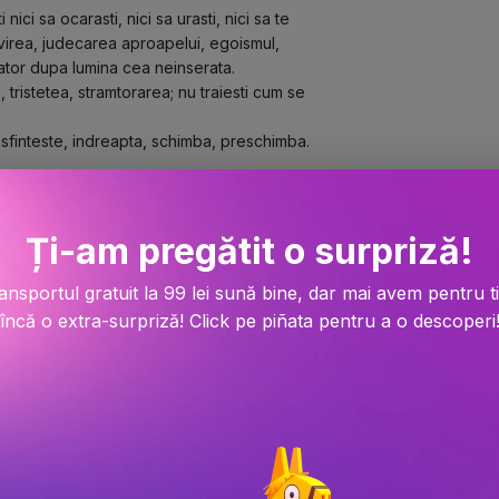
ici sa ocarasti, nici sa urasti, nici sa te 
trivirea, judecarea aproapelui, egoismul, 
ator dupa lumina cea neinserata.

, tristetea, stramtorarea; nu traiesti cum se 
sfinteste, indreapta, schimba, preschimba.

 celei adevarate, totul. Cine-L iubeste pe 
istos este moarte, iad, nu viata. Iadul este 
Ți-am pregătit o surpriză!
vei fi in viata, ori in moarte. De tine 
ansportul gratuit la 99 lei sună bine, dar mai avem pentru t
încă o extra-surpriză! Click pe piñata pentru a o descoperi