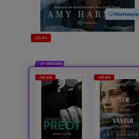
Răsfoiește
-63.8%
TOP VÂNZĂRI
-59.4%
-63.8%