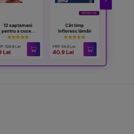
G
BESTSELLER
12 saptamani
Cât timp
Culegăto
pentru a cuceri
înfloresc lămâii
afi
un Lord + Ce stie
doar vantul
P: 106.8 Lei
PRP: 54.9 Lei
PRP: 54.9 Lei
9 Lei
40.9 Lei
41.9 Lei