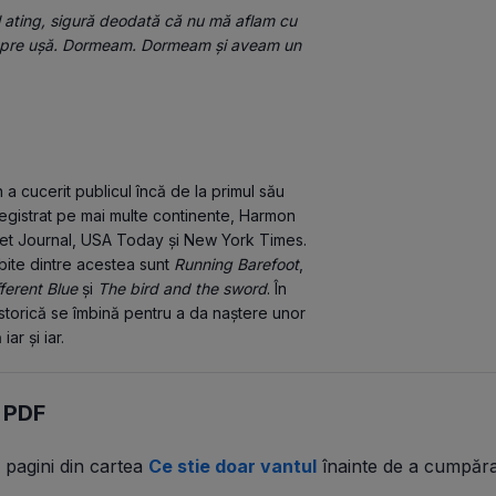
i spre ușă. Dormeam. Dormeam și aveam un 
a cucerit publicul încă de la primul său 
registrat pe mai multe continente, Harmon 
eet Journal, USA Today și New York Times. 
bite dintre acestea sunt 
Running Barefoot
, 
ferent Blue
 și 
The bird and the sword
. În 
 istorică se îmbină pentru a da naștere unor 
ar și iar.
n PDF
 pagini din
cartea
Ce stie doar vantul
înainte de a cumpăra