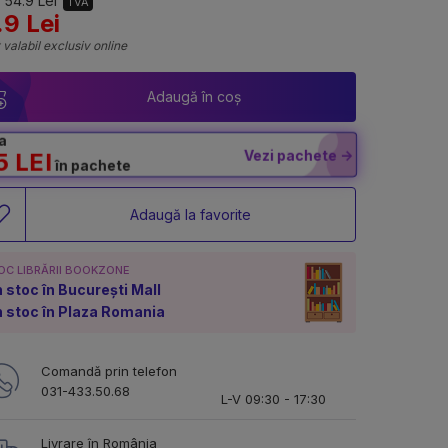
 54.9 Lei
TVA
.9 Lei
 valabil exclusiv online
Adaugă în coș
a
Vezi pachete ->
5 LEI
în pachete
Adaugă la favorite
OC LIBRĂRII BOOKZONE
n stoc în București Mall
n stoc în Plaza Romania
Comandă prin telefon
031-433.50.68
L-V 09:30 - 17:30
Livrare în România