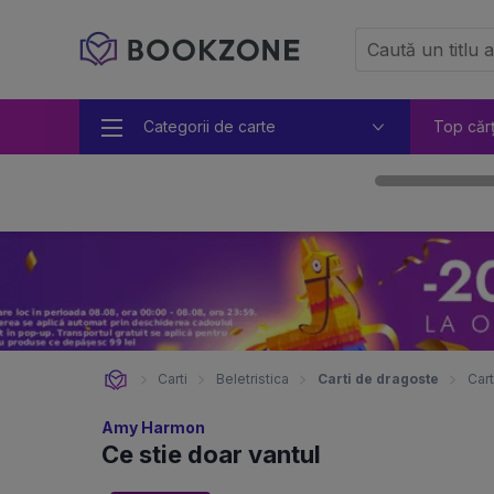
Categorii de carte
Top căr
Carti
Beletristica
Carti de dragoste
Cart
Amy Harmon
Ce stie doar vantul