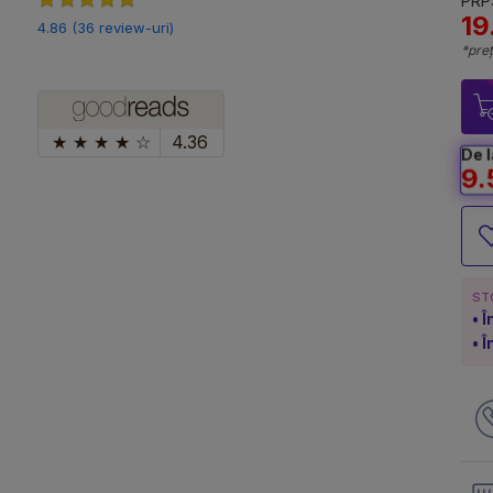
PRP:
19
4.86 (36 review-uri)
*preț
★
★
★
★
☆
4.36
De l
9.
ST
Î
Î