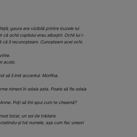
ață; gaura era vizibilă printre buzele lui 
ă ochii copilului erau albaștri. Ochii lui i-
ură că îl recunoșteam. Cunoșteam acei ochi.
vinte.
m acolo.
d să îi imit accentul. Morfina.
 Anne. Poți să îmi spui cum te cheamă?
 mod bizar, un soi de trădare.