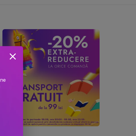
ine
!