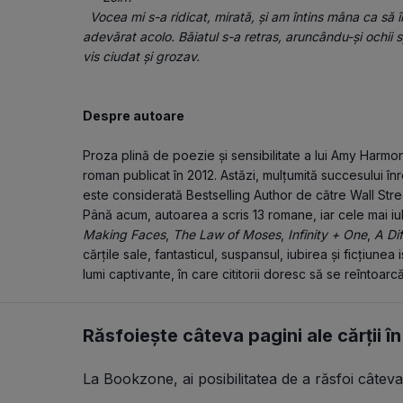
  Vocea mi s-a ridicat, mirată, și am întins mâna ca să îl ating, sigură deodată că nu mă aflam cu 
adevărat acolo. Băiatul s-a retras, aruncându-și ochi
vis ciudat și grozav.
Despre autoare
Proza plină de poezie și sensibilitate a lui Amy Harmon 
roman publicat în 2012. Astăzi, mulțumită succesului în
este considerată Bestselling Author de către Wall Str
Până acum, autoarea a scris 13 romane, iar cele mai iu
Making Faces
, 
The Law of Moses
, 
Infinity + One
, 
A Dif
cărțile sale, fantasticul, suspansul, iubirea și ficțiunea
lumi captivante, în care cititorii doresc să se reîntoarcă i
Răsfoiește câteva pagini ale cărții î
La Bookzone, ai posibilitatea de a răsfoi câteva