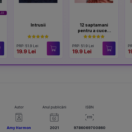
LER
Intrusii
12 saptamani
pentru a cuceri
un Lord
PRP: 51.9 Lei
PRP: 51.9 Lei
PR
19.9 Lei
19.9 Lei
1
Autor
Anul publicării
ISBN
Amy Harmon
2021
9786069700860