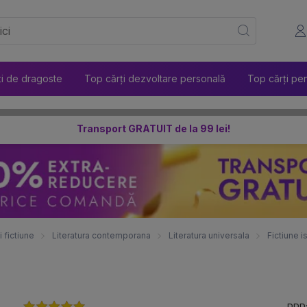
ți de dragoste
Top cărți dezvoltare personală
Top cărți pen
Transport GRATUIT de la 99 lei!
i fictiune
Literatura contemporana
Literatura universala
Fictiune i