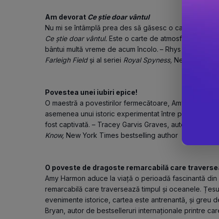
Am devorat 
Ce știe doar vântul
Ce știe doar vântul. 
Este o carte de atmosferă, magică
bântui multă vreme de acum încolo.
– Rhys Bowen, aut
Farleigh Field
 și al seriei 
Royal Spyness, 
New York Time
Povestea unei iubiri epice!
O maestră a povestirilor fermecătoare, Amy Harmon țes
asemenea unui istoric experimentat între prezent și Irl
fost captivată. – Tracey Garvis Graves, autoarea roma
Know,
 New York Times bestselling author
O poveste de dragoste remarcabilă care traversea
Amy Harmon aduce la viață o perioadă fascinantă din 
remarcabilă care traversează timpul și oceanele. Țesută 
evenimente istorice, cartea este antrenantă, și greu de
Bryan, autor de bestselleruri internaționale printre c