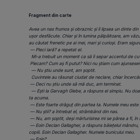
Fragment din carte
Avea un nas frumos și obraznic și îi lipsea un dinte din f
ușor desfăcute. Chiar și în lumina pâlpâitoare, am văzut c
au căutat frenetic pe ai mei, mari și curioși. Eram sig
 — Pleci iară? a repetat el.
  Mi-a trebuit un moment ca să îi separ accentul de cu
 Plecam? Cum aș fi putut? Nici nu știam cum ajunsese
  — Nu știu unde sunt, am șoptit.
  Cuvintele au răsunat ciudat de neclare, chiar încercân
 — Deci nu știu unde să mă duc, am terminat.
  — Ești la Garvagh Glebe, a răspuns el simplu. Nu doarme nimeni în odaia asta. Poate să fie odaia 
ta acuma.
 — Este foarte drăguț din partea ta. Numele meu este
 — Nu știi? a întrebat el, strâmbând din nas.
 — Nu, am șoptit, deși mărturisirea mi se părea a fi, în
 — Eoin Declan Gallagher, a răspuns băiețelul mândru, rostindu-și tot numele, așa cum fac uneori 
copiii. Eoin Declan Gallagher. Numele bunicului meu.
 — Eoin?