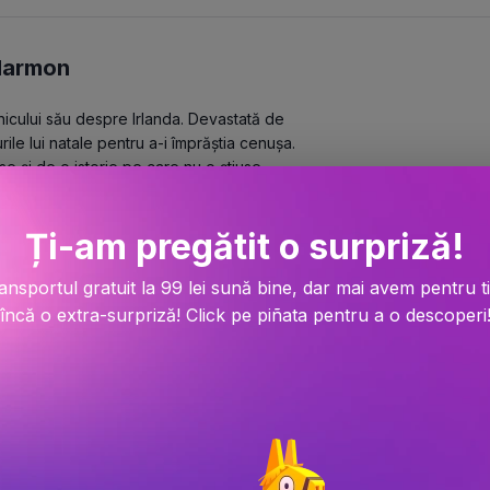
Harmon
icului său despre Irlanda. Devastată de 
le lui natale pentru a-i împrăștia cenușa. 
e și de o istorie pe care nu o știuse 
Ți-am pregătit o surpriză!
rului Thomas Smith, protectorul unui băiețel 
ansportul gratuit la 99 lei sună bine, dar mai avem pentru t
pilului, dispărută cu mult timp în urmă, 
e la viața sa de până atunci pentru o 
încă o extra-surpriză! Click pe piñata pentru a o descoperi
, până la urmă, oare această alegere îi 
gurul care cunoaște răspunsul.