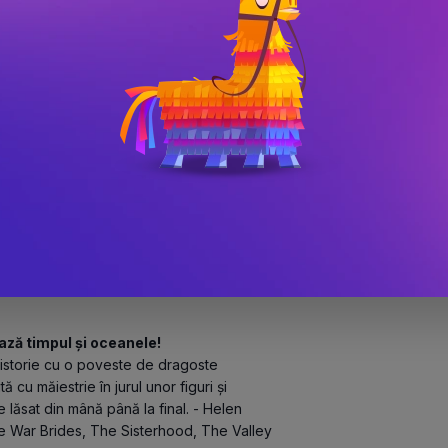
Nu mi se întâmplă prea des să găsesc o carte pe care să nu o pot lăsa din mână, dar am devorat 
 și convingătoare, o carte care mă va 
or al romanelor 
The Tuscan Child
, 
In 
s bestselling author
e povestea unei iubiri epice, alternând 
anda sfâșiată de război a anului 1921. Am 
nelor 
On the Island
 și 
The Girl He Used to 
ză timpul și oceanele!
istorie cu o poveste de dragoste 
cu măiestrie în jurul unor figuri și 
 lăsat din mână până la final. - Helen 
are War Brides, The Sisterhood, The Valley