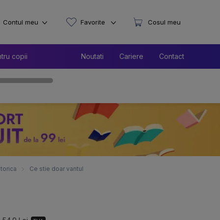
Contul meu
Favorite
Cosul meu
tru copii
Noutati
Cariere
Contact
storica
Ce stie doar vantul