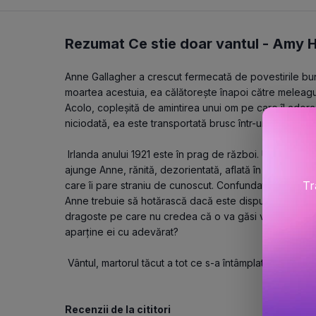
Rezumat Ce stie doar vantul -
Amy 
Anne Gallagher a crescut fermecată de povestirile bun
moartea acestuia, ea călătorește înapoi către meleaguri
Acolo, copleșită de amintirea unui om pe care îl adoras
niciodată, ea este transportată brusc într-un alt timp.
 Irlanda anului 1921 este în prag de război. Un loc periculos în care să te trezești. Tocmai aici 
ajunge Anne, rănită, dezorientată, aflată în grija docto
Tr
care îi pare straniu de cunoscut. Confundată cu mama co
Anne trebuie să hotărască dacă este dispusă să renunț
dragoste pe care nu credea că o va găsi vreodată. Dar
aparține ei cu adevărat?
 Vântul, martorul tăcut a tot ce s-a întâmplat, este sin
Recenzii de la cititori