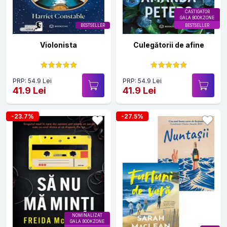
CASTIGATOR
GALA BOOKZONE
BESTSELLER
BESTSELLER
Violonista
Culegătorii de afine
PRP: 54.9 Lei
PRP: 54.9 Lei
41.9 Lei
41.9 Lei
-23.7%
-27.5%
NOMINALIZAT
GALA BOOKZONE