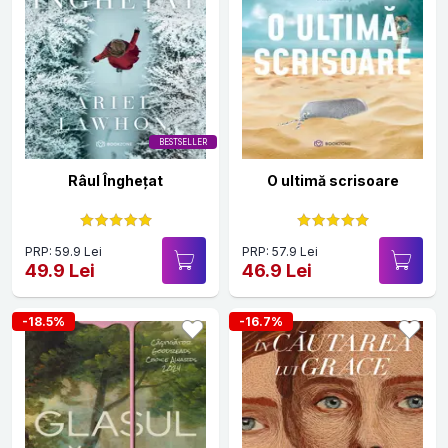
BESTSELLER
Râul Înghețat
O ultimă scrisoare
PRP: 59.9 Lei
PRP: 57.9 Lei
49.9 Lei
46.9 Lei
-18.5%
-16.7%