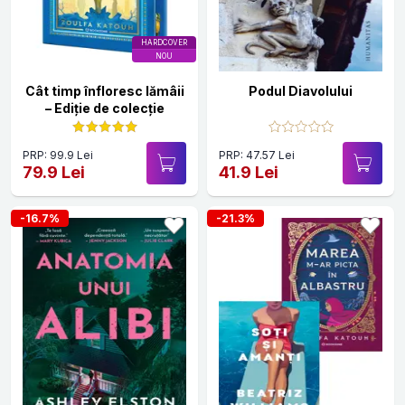
HARDCOVER
NOU
Cât timp înfloresc lămâii
Podul Diavolului
– Ediție de colecție
PRP: 99.9 Lei
PRP: 47.57 Lei
79.9 Lei
41.9 Lei
-16.7%
-21.3%