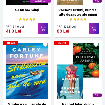
BESTSELLER
NOU
Să nu mă minți
Pachet Furtuni, nunti si
alte dezastre ale inimii
PRP: 54.9 Lei
PRP: 122.8 Lei
41.9 Lei
89 Lei
-18.4%
-25.7%
NOU
Strălucirea unei zile de
Pachet Iubiri dulci-