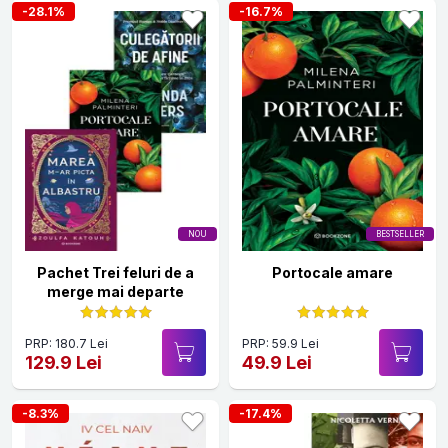
-28.1%
-16.7%
NOU
BESTSELLER
Pachet Trei feluri de a
Portocale amare
merge mai departe
PRP: 180.7 Lei
PRP: 59.9 Lei
129.9 Lei
49.9 Lei
-8.3%
-17.4%