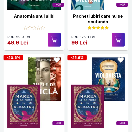
NOU
NOU
Anatomia unui alibi
Pachet Iubiri care nu se
scufunda
PRP: 59.9 Lei
PRP: 125.8 Lei
49.9 Lei
99 Lei
-20.6%
-25.6%
NOU
NOU