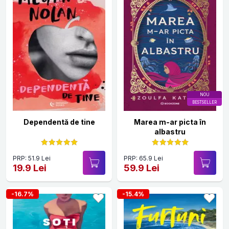
NOU
BESTSELLER
Dependentă de tine
Marea m-ar picta în
albastru
PRP: 51.9 Lei
PRP: 65.9 Lei
19.9 Lei
59.9 Lei
-16.7%
-15.4%