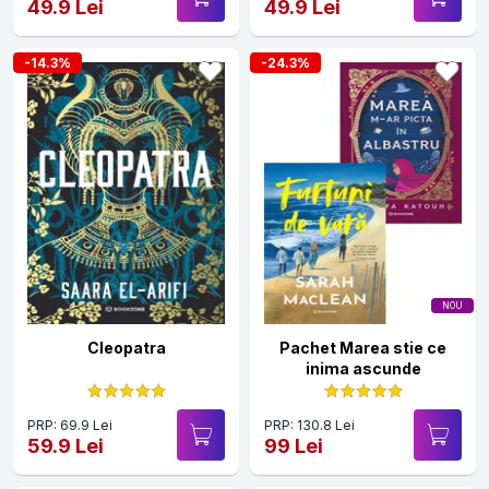
49.9 Lei
49.9 Lei
-14.3%
-24.3%
NOU
Cleopatra
Pachet Marea stie ce
inima ascunde
PRP: 69.9 Lei
PRP: 130.8 Lei
59.9 Lei
99 Lei