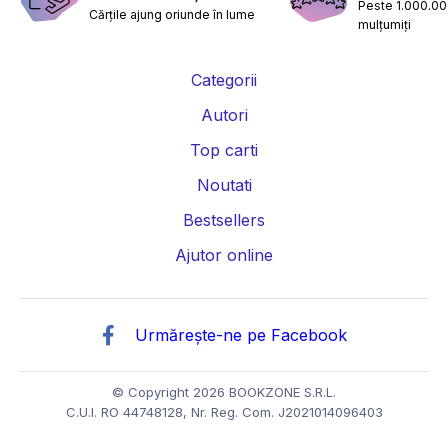
Peste 1.000.000
Cărțile ajung oriunde în lume
mulțumiți
Categorii
Autori
Top carti
Noutati
Bestsellers
Ajutor online
Urmărește-ne pe Facebook
© Copyright 2026 BOOKZONE S.R.L.
C.U.I. RO 44748128, Nr. Reg. Com. J2021014096403