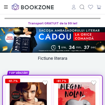
Transport GRATUIT de la 99 lei!
1
34
36
ore,
min,
sec
Fictiune literara
TOP VÂNZĂRI
-61.7%
-61.7%