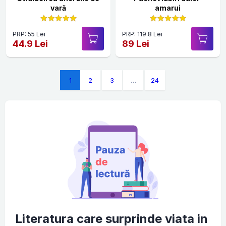
vară
amarui
PRP: 55 Lei
PRP: 119.8 Lei
44.9 Lei
89 Lei
1
2
3
…
24
Literatura care surprinde viata in