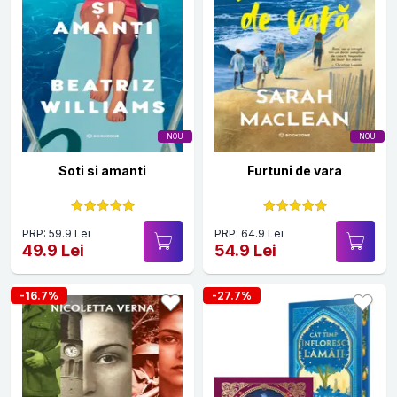
NOU
NOU
Soti si amanti
Furtuni de vara
PRP: 59.9 Lei
PRP: 64.9 Lei
49.9 Lei
54.9 Lei
-16.7%
-27.7%