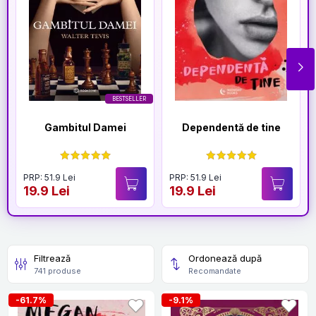
BESTSELLER
Gambitul Damei
Dependentă de tine
PRP: 51.9 Lei
PRP: 51.9 Lei
19.9 Lei
19.9 Lei
Filtrează
Ordonează după
741 produse
Recomandate
-61.7%
-9.1%