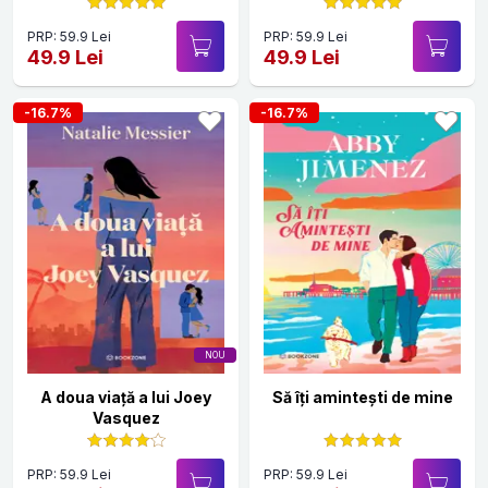
PRP: 59.9 Lei
PRP: 59.9 Lei
49.9 Lei
49.9 Lei
-16.7%
-16.7%
NOU
A doua viață a lui Joey
Să îți amintești de mine
Vasquez
PRP: 59.9 Lei
PRP: 59.9 Lei