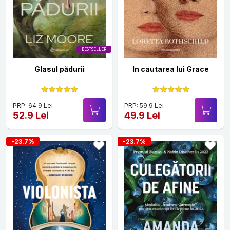
BESTSELLER
Glasul pădurii
In cautarea lui Grace
PRP: 64.9 Lei
PRP: 59.9 Lei
52.9 Lei
49.9 Lei
-23.7%
-23.7%