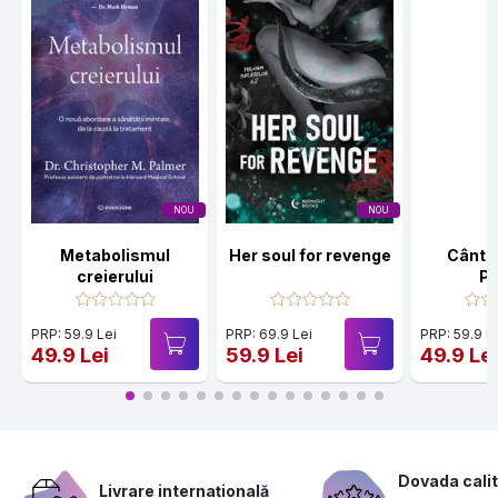
NOU
NOU
Metabolismul
Her soul for revenge
Cânte
creierului
Po
PRP: 59.9 Lei
PRP: 69.9 Lei
PRP: 59.9 L
49.9 Lei
59.9 Lei
49.9 Le
Dovada calit
Livrare internațională