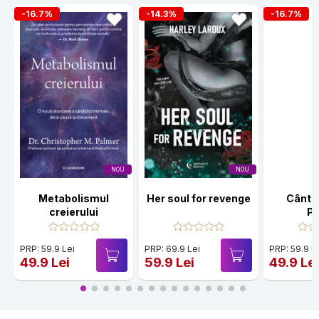
-16.7%
-14.3%
-16.7%
NOU
NOU
Metabolismul
Her soul for revenge
Cânte
creierului
Po
PRP: 59.9 Lei
PRP: 69.9 Lei
PRP: 59.9 L
49.9 Lei
59.9 Lei
49.9 Le