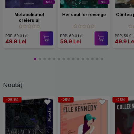
NOU
NOU
Metabolismul
Her soul for revenge
Cântec 
creierului
PRP: 59.9 Lei
PRP: 69.9 Lei
PRP: 59.9 
49.9 Lei
59.9 Lei
49.9 Le
Noutăți
-25.1%
-25%
-25%