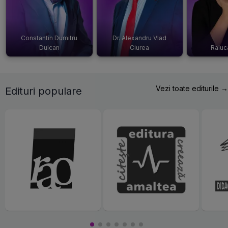
Constantin Dumitru
Dr. Alexandru Vlad
Dulcan
Ciurea
Raluc
Vezi toate editurile →
Edituri populare