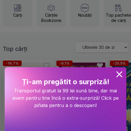
Cărți
Cărțile
Noutăți
Top pachete
Bookzone
de cărți
Top cărți
-16.7%
-9.1%
-25.5%
Ți-am pregătit o surpriză!
Transportul gratuit la 99 lei sună bine, dar mai
avem pentru tine încă o extra-surpriză! Click pe
piñata pentru a o descoperi!
NOU
NOU
BESTSELLER
BESTSELLER