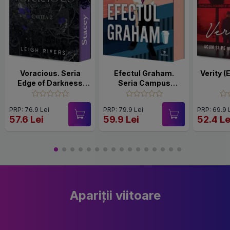
Voracious. Seria
Efectul Graham.
Verity (E
Edge of Darkness
Seria Campus
Vol.2
Diaries Vol.1
PRP: 76.9 Lei
PRP: 79.9 Lei
PRP: 69.9 
57.6 Lei
59.9 Lei
52.4 Le
Apariții viitoare