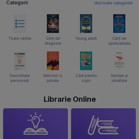
Categorii
Vezi toate categoriile
Toate cărțile
Cărți de
Young adult
Cărți de
dragoste
spiritualitate
Dezvoltare
Memorii si
Cărți pentru
Nutriție și
personală
jurnale
copii
sănătate
Librarie Online