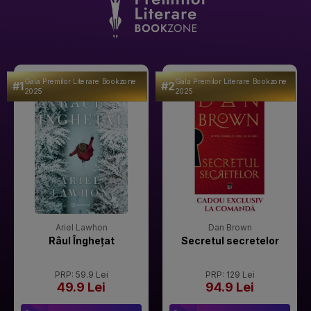
Gala Premilor Literare Bookzone
Gala Premilor Literare Bookzone
#1
#2
2025
2025
Ariel Lawhon
Dan Brown
Râul Înghețat
Secretul secretelor
PRP: 59.9 Lei
PRP: 129 Lei
49.9 Lei
94.9 Lei