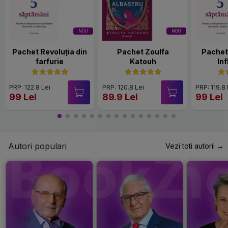
NOU
NOU
Pachet Revoluția din
Pachet Zoulfa
Pachet
farfurie
Katouh
In
PRP: 122.8 Lei
PRP: 120.8 Lei
PRP: 119.8 
99 Lei
89.9 Lei
99 Lei
Autori populari
Vezi toti autorii →