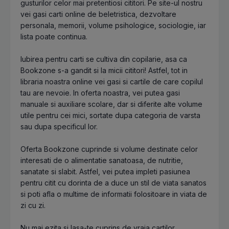
gusturilor celor mai pretentiosi cititori. Pe site-ul nostru
vei gasi carti online de beletristica, dezvoltare
personala, memorii, volume psihologice, sociologie, iar
lista poate continua.
Iubirea pentru carti se cultiva din copilarie, asa ca
Bookzone s-a gandit si la micii cititori! Astfel, tot in
libraria noastra online vei gasi si cartile de care copilul
tau are nevoie. In oferta noastra, vei putea gasi
manuale si auxiliare scolare, dar si diferite alte volume
utile pentru cei mici, sortate dupa categoria de varsta
sau dupa specificul lor.
Oferta Bookzone cuprinde si volume destinate celor
interesati de o alimentatie sanatoasa, de nutritie,
sanatate si slabit. Astfel, vei putea impleti pasiunea
pentru citit cu dorinta de a duce un stil de viata sanatos
si poti afla o multime de informatii folositoare in viata de
zi cu zi.
Nu mai ezita si lasa-te cuprins de vraja cartilor,