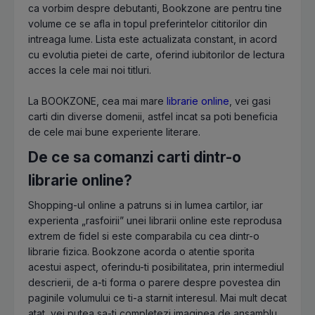
ca vorbim despre debutanti, Bookzone are pentru tine
volume ce se afla in topul preferintelor cititorilor din
intreaga lume. Lista este actualizata constant, in acord
cu evolutia pietei de carte, oferind iubitorilor de lectura
acces la cele mai noi titluri.
La BOOKZONE, cea mai mare
librarie online
, vei gasi
carti din diverse domenii, astfel incat sa poti beneficia
de cele mai bune experiente literare.
De ce sa comanzi carti dintr-o
librarie online?
Shopping-ul online a patruns si in lumea cartilor, iar
experienta „rasfoirii” unei librarii online este reprodusa
extrem de fidel si este comparabila cu cea dintr-o
librarie fizica. Bookzone acorda o atentie sporita
acestui aspect, oferindu-ti posibilitatea, prin intermediul
descrierii, de a-ti forma o parere despre povestea din
paginile volumului ce ti-a starnit interesul. Mai mult decat
atat, vei putea sa-ti completezi imaginea de ansamblu