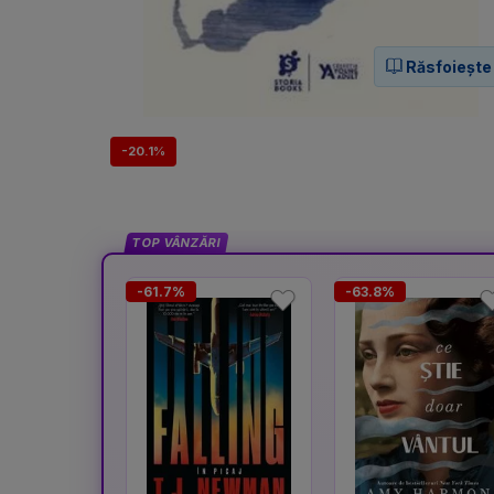
Răsfoiește
-20.1%
TOP VÂNZĂRI
-61.7%
-63.8%