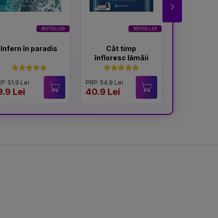
G
BESTSELLER
BESTSELLER
Infern în paradis
Cât timp
Culegăto
înfloresc lămâii
afi
P: 51.9 Lei
PRP: 54.9 Lei
PRP: 54.9 Lei
9.9 Lei
40.9 Lei
41.9 Lei