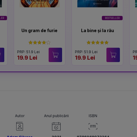
LER
BESTSELLER
Un gram de furie
La bine și la rău
PRP: 51.9 Lei
PRP: 51.9 Lei
PR
19.9 Lei
19.9 Lei
1
Autor
Anul publicării
ISBN