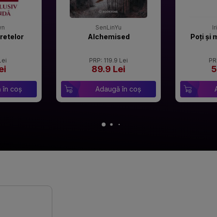
wn
SenLinYu
I
retelor
Alchemised
Poți și 
Lei
PRP: 119.9 Lei
PR
ei
89.9 Lei
5
 în coș
Adaugă în coș