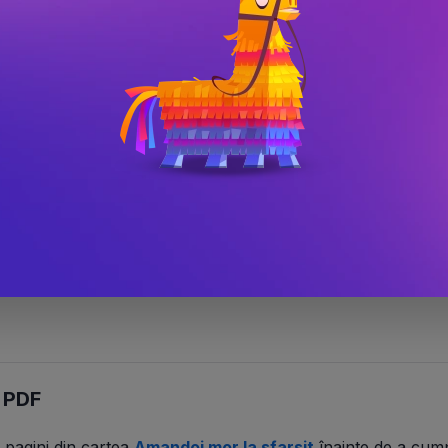
 emotionala a cititorului, dar si in viata de 
a ca ultima zi data de 5 septembrie, ei bine, 
cartea a luat viata pe 5 septembrie 2017, ziua in care a fost publicata. Caci viata este ciclica, nu? 
e și cu Ultimul meu Prieten. E cea pe care am făcut-o în dor
știgat niște momente de fericire înainte să-l pierd. Mă uit
iua Sfârșitului.
n PDF
 pagini din
cartea
Amandoi mor la sfarsit
înainte de a cum