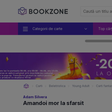
Categorii de carte
Top căr
Carti
Beletristica
Young Adult
Carti fanta
Adam Silvera
Amandoi mor la sfarsit