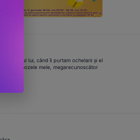
mitorul lui, când îi purtam ochelarii și el 
 prin toate pozele mele, megarecunoscător 
păra.