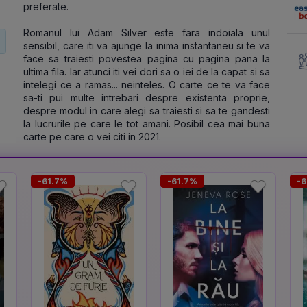
preferate.
Romanul lui Adam Silver este fara indoiala unul 
sensibil, care iti va ajunge la inima instantaneu si te va 
face sa traiesti povestea pagina cu pagina pana la 
ultima fila. Iar atunci iti vei dori sa o iei de la capat si sa 
intelegi ce a ramas... neinteles. O carte ce te va face 
sa-ti pui multe intrebari despre existenta proprie, 
despre modul in care alegi sa traiesti si sa te gandesti 
la lucrurile pe care le tot amani. Posibil cea mai buna 
carte pe care o vei citi in 2021.
-61.7%
-61.7%
-6