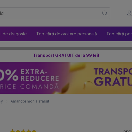
ți de dragoste
Top cărți dezvoltare personală
Top cărți pen
Transport GRATUIT de la 99 lei!
sy
Amandoi mor la sfarsit