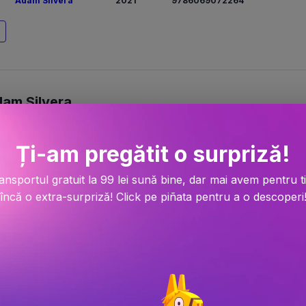
Adam Silvera
2021
9786069072264
am Silvera
arte si nici dragoste fara pierdere, intr-o 
Ți-am pregătit o surpriză!
 doi oameni a caror viata se schimba pe 
ansportul gratuit la 99 lei sună bine, dar mai avem pentru t
Mortii ii suna pe Mateo Torrez si pe Rufus 
încă o extra-surpriză! Click pe piñata pentru a o descoperi
te, amandoi cauta un prieten nou in Ziua 
pentru asta: Ultimul Prieten. Prin intermediul 
ima aventura - in cea din urma zi a lor, vor 