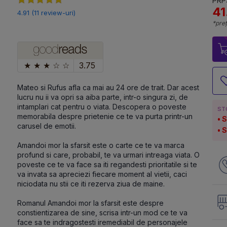
PRP:
41
4.91 (11 review-uri)
*preț
★
★
★
☆
☆
3.75
Mateo si Rufus afla ca mai au 24 ore de trait. Dar acest 
lucru nu ii va opri sa aiba parte, intr-o singura zi, de 
intamplari cat pentru o viata. Descopera o poveste 
ST
memorabila despre prietenie ce te va purta printr-un 
S
carusel de emotii.
S
Amandoi mor la sfarsit este o carte ce te va marca 
profund si care, probabil, te va urmari intreaga viata. O 
poveste ce te va face sa iti regandesti prioritatile si te 
va invata sa apreciezi fiecare moment al vietii, caci 
niciodata nu stii ce iti rezerva ziua de maine. 
Romanul Amandoi mor la sfarsit este despre 
constientizarea de sine, scrisa intr-un mod ce te va 
face sa te indragostesti iremediabil de personajele 