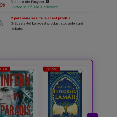
Ridicare din Easybox
Livrare în 1-5 zile lucrătoare
2 persoane se uită la acest produs.
Grăbește-te! La acest produs, stocurile sunt
limitate.
1.7%
-25.5%
-23.7%