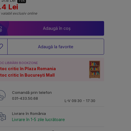
 51.8 Lei
TVA
.4 Lei
 valabil exclusiv online
Adaugă în coș
Adaugă la favorite
OC LIBRĂRII BOOKZONE
toc critic în Plaza Romania
toc critic în București Mall
Comandă prin telefon
031-433.50.68
L-V 09:30 - 17:30
Livrare în România
Livrare în 1-5 zile lucrătoare