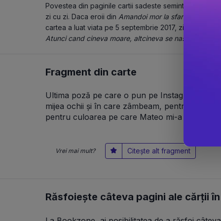
Povestea din paginile cartii sadeste seminte in realitatea
zi cu zi. Daca eroii din 
Amandoi mor la sfarsit
 au aleas
Atunci cand cineva moare, altcineva se naste!
Fragment din carte
Ultima poză pe care o pun pe Instagram e cu min
mijea ochii și în care zâmbeam, pentru că am câ
pentru culoarea pe care Mateo mi-a adus-o în Z
Citește alt fragment
Vrei mai mult?
Răsfoiește câteva pagini ale cărții î
La Bookzone, ai posibilitatea de a răsfoi câteva