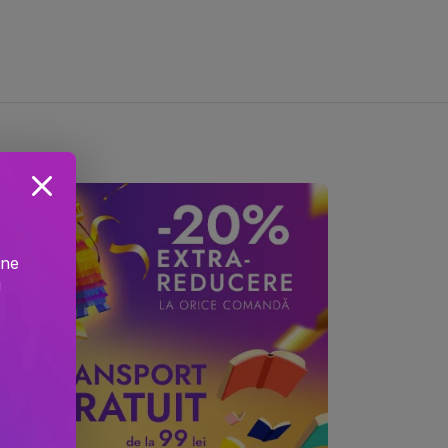
ine
!