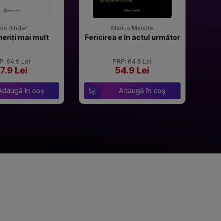
rina Binder
Marius Manole
meriți mai mult
Fericirea e în actul următor
P: 64.9 Lei
PRP: 64.9 Lei
7.9 Lei
54.9 Lei
Adaugă în coș
Adaugă în coș