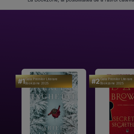
#1
#2
Gala Premilor Literare
Gala Premilor Literare
Bookzone 2025
Bookzone 2025