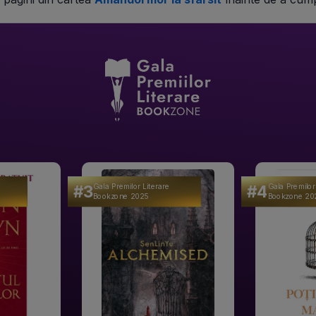
#3
#4
Gala Premilor Literare
Gala Premilor
Bookzone 2025
Bookzone 20