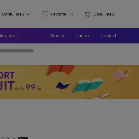
Contul meu
Favorite
Cosul meu
tru copii
Noutati
Cariere
Contact