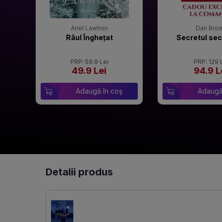
Ariel Lawhon
Dan Bro
Râul Înghețat
Secretul sec
PRP: 59.9 Lei
PRP: 129 
49.9 Lei
94.9 L
Adaugă în coș
Adaugă
Detalii produs