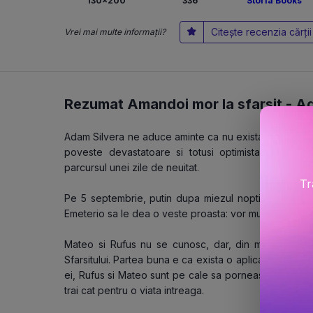
130x200
336
Storia Books
Citește recenzia cărții
Vrei mai multe informații?
Rezumat Amandoi mor la sfarsit -
Ad
Adam Silvera ne aduce aminte ca nu exista viata fara mo
poveste devastatoare si totusi optimista, despre
parcursul unei zile de neuitat.
Tr
Pe 5 septembrie, putin dupa miezul noptii, Crainicii 
Emeterio sa le dea o veste proasta: vor muri astazi.
Mateo si Rufus nu se cunosc, dar, din motive diferi
Sfarsitului. Partea buna e ca exista o aplicatie special 
ei, Rufus si Mateo sunt pe cale sa porneasca intr-o ult
trai cat pentru o viata intreaga.