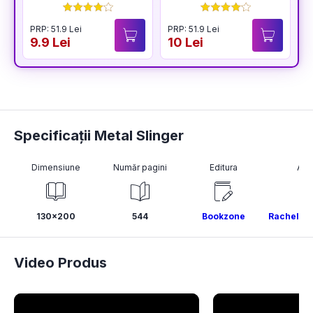
PRP: 51.9 Lei
PRP: 51.9 Lei
P
9.9 Lei
10 Lei
1
Specificații Metal Slinger
Dimensiune
Număr pagini
Editura
Aut
130x200
544
Bookzone
Rachel Sc
Video Produs