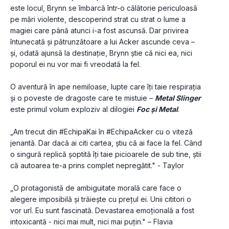
este locul, Brynn se îmbarcă într-o călătorie periculoasă 
pe mări violente, descoperind strat cu strat o lume a 
magiei care până atunci i-a fost ascunsă. Dar privirea 
întunecată și pătrunzătoare a lui Acker ascunde ceva – 
și, odată ajunsă la destinație, Brynn știe că nici ea, nici 
poporul ei nu vor mai fi vreodată la fel.
O aventură în ape nemiloase, lupte care îți taie respirația 
și o poveste de dragoste care te mistuie – 
Metal Slinger
este primul volum exploziv al dilogiei 
Foc și Metal
.
„Am trecut din #EchipaKai în #EchipaAcker cu o viteză 
jenantă. Dar dacă ai citi cartea, știu că ai face la fel. Când 
o singură replică șoptită îți taie picioarele de sub tine, știi 
că autoarea te-a prins complet nepregătit." - Taylor
„O protagonistă de ambiguitate morală care face o 
alegere imposibilă și trăiește cu prețul ei. Unii cititori o 
vor urî. Eu sunt fascinată. Devastarea emoțională a fost 
intoxicantă - nici mai mult, nici mai puțin." – Flavia