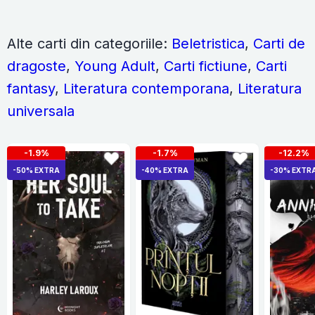
Alte carti din categoriile:
Beletristica
,
Carti de
dragoste
,
Young Adult
,
Carti fictiune
,
Carti
fantasy
,
Literatura contemporana
,
Literatura
universala
-1.9%
-1.7%
-12.2%
-50% EXTRA
-40% EXTRA
-30% EXTR