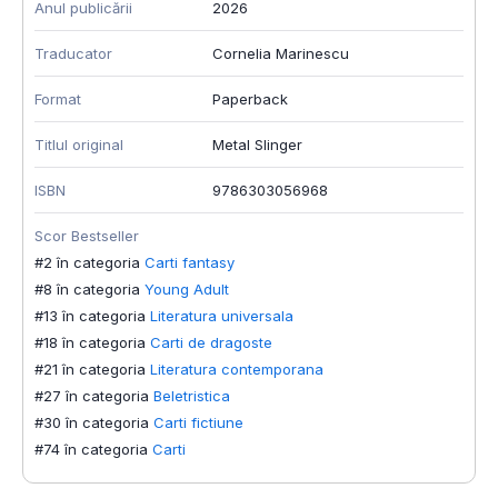
Anul publicării
2026
Traducator
Cornelia Marinescu
Format
Paperback
Titlul original
Metal Slinger
ISBN
9786303056968
Scor Bestseller
#2 în categoria
Carti fantasy
#8 în categoria
Young Adult
#13 în categoria
Literatura universala
#18 în categoria
Carti de dragoste
#21 în categoria
Literatura contemporana
#27 în categoria
Beletristica
#30 în categoria
Carti fictiune
#74 în categoria
Carti