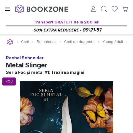
Transport GRATUIT de la 200 lei!
09:21:50
-50% EXTRA REDUCERE -
Carti
Beletristica
Carti de dragoste
Young Adult
C
Rachel Schneider
Metal Slinger
Seria Foc și metal #1: Trezirea magiei
NOU