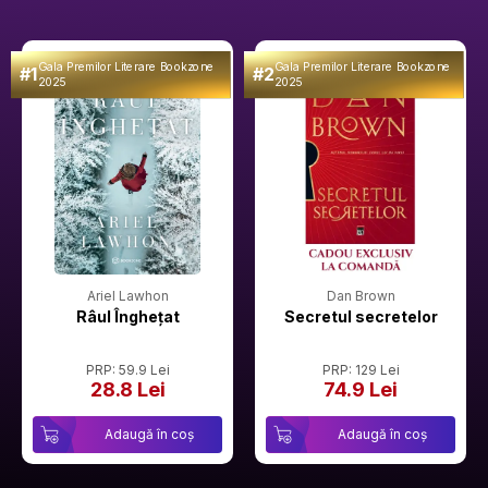
Gala Premilor Literare Bookzone
Gala Premilor Literare Bookzone
#1
#2
2025
2025
Ariel Lawhon
Dan Brown
Râul Înghețat
Secretul secretelor
PRP: 59.9 Lei
PRP: 129 Lei
28.8 Lei
74.9 Lei
Adaugă în coș
Adaugă în coș