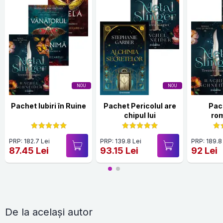
NOU
NOU
Pachet Iubiri în Ruine
Pachet Pericolul are
Pac
chipul lui
ro
PRP: 182.7 Lei
PRP: 139.8 Lei
PRP: 189.8
87.45 Lei
93.15 Lei
92 Lei
De la același autor