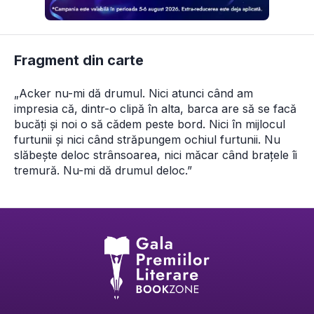
Fragment din carte
„Acker nu-mi dă drumul. Nici atunci când am 
impresia că, dintr-o clipă în alta, barca are să se facă 
bucăți și noi o să cădem peste bord. Nici în mijlocul 
furtunii și nici când străpungem ochiul furtunii. Nu 
slăbește deloc strânsoarea, nici măcar când brațele îi 
tremură. Nu-mi dă drumul deloc.”