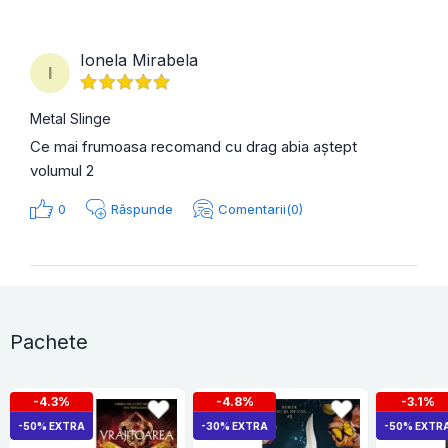
Ionela Mirabela
I
Metal Slinge
Ce mai frumoasa recomand cu drag abia aștept
volumul 2
0
Răspunde
Comentarii(0)
Pachete
-4.3%
-4.8%
-3.1%
-50% EXTRA
-30% EXTRA
-50% EXTR