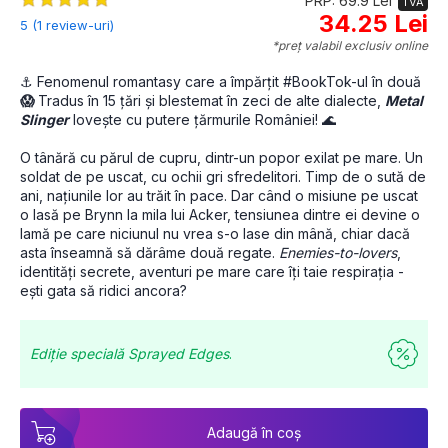
PRP: 69.9 Lei
TVA
34.25 Lei
5 (1 review-uri)
*preț valabil exclusiv online
⚓ Fenomenul romantasy care a împărțit #BookTok-ul în două
😱 
Tradus în 15 țări și blestemat în zeci de alte dialecte, 
Metal 
Slinger
 lovește cu putere țărmurile României! 🌊
O tânără cu părul de cupru, dintr-un popor exilat pe mare. Un 
soldat de pe uscat, cu ochii gri sfredelitori. Timp de o sută de 
ani, națiunile lor au trăit în pace. Dar când o misiune pe uscat 
o lasă pe Brynn la mila lui Acker, tensiunea dintre ei devine o 
lamă pe care niciunul nu vrea s-o lase din mână, chiar dacă 
asta înseamnă să dărâme două regate.
 Enemies-to-lovers
, 
identități secrete, aventuri pe mare care îți taie respirația - 
ești gata să ridici ancora?
Ediție specială Sprayed Edges
.
Adaugă în coș