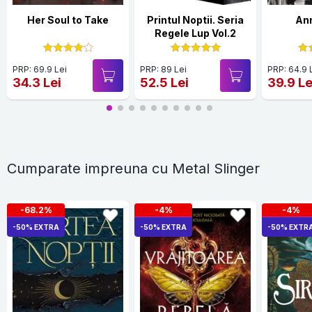
Her Soul to Take
Printul Noptii. Seria
Ann
Regele Lup Vol.2
PRP: 69.9 Lei
PRP: 89 Lei
PRP: 64.9 
34.3 Lei
52.5 Lei
39.9 Le
Cumparate impreuna cu Metal Slinger
-68.2%
-4%
-4%
-50% EXTRA
-50% EXTRA
-50% EXTR