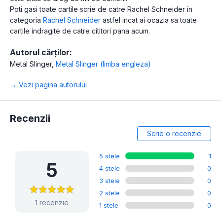
Poti gasi toate cartile scrie de catre Rachel Schneider in
categoria
Rachel Schneider
astfel incat ai ocazia sa toate
cartile indragite de catre cititori pana acum.
Autorul cărților:
Metal Slinger
,
Metal Slinger (limba engleza)
→ Vezi pagina autorului
Recenzii
Scrie o recenzie
5 stele
1
5
4 stele
0
3 stele
0
2 stele
0
1 recenzie
1 stele
0