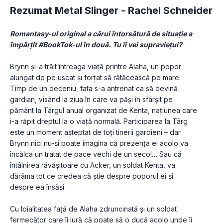
Rezumat Metal Slinger -
Rachel Schneider
Romantasy-ul original a cărui întorsătură de situație a 
împărțit #BookTok-ul în două. Tu îi vei supraviețui?
Brynn și-a trăit întreaga viață printre Alaha, un popor 
alungat de pe uscat și forțat să rătăcească pe mare. 
Timp de un deceniu, fata s-a antrenat ca să devină 
gardian, visând la ziua în care va păși în sfârșit pe 
pământ la Târgul anual organizat de Kenta, națiunea care 
i-a răpit dreptul la o viață normală. Participarea la Târg 
este un moment așteptat de toți tinerii gardieni – dar 
Brynn nici nu-și poate imagina că prezența ei acolo va 
încălca un tratat de pace vechi de un secol… Sau că 
întâlnirea răvășitoare cu Acker, un soldat Kenta, va 
dărâma tot ce credea că știe despre poporul ei și 
despre ea însăși.
Cu loialitatea față de Alaha zdruncinată și un soldat 
fermecător care îi jură că poate să o ducă acolo unde îi 