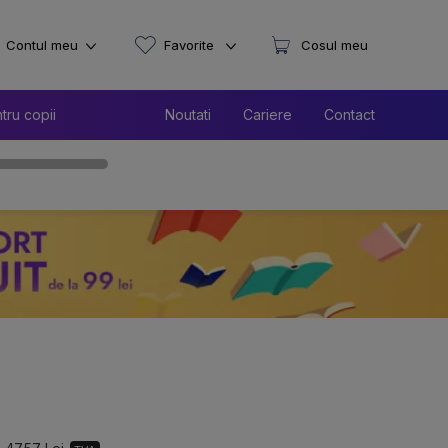
Contul meu
Favorite
Cosul meu
tru copii
Noutati
Cariere
Contact