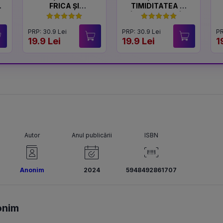
FRICA ȘI
TIMIDITATEA ȘI
CURAJUL
ÎNCREDEREA ÎN
SINE
PRP: 30.9 Lei
PRP: 30.9 Lei
PR
19.9 Lei
19.9 Lei
1
Autor
Anul publicării
ISBN
Anonim
2024
5948492861707
onim