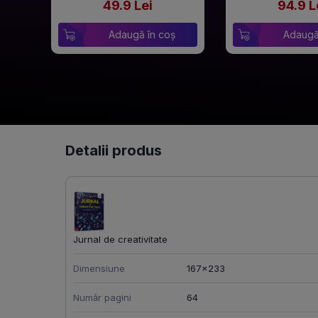
49.9 Lei
94.9 L
Adaugă în coș
Adaugă
Detalii produs
Jurnal de creativitate
Dimensiune
167x233
Număr pagini
64