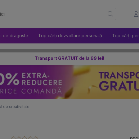
ți de dragoste
Top cărți dezvoltare personală
Top cărți pen
Transport GRATUIT de la 99 lei!
l de creativitate