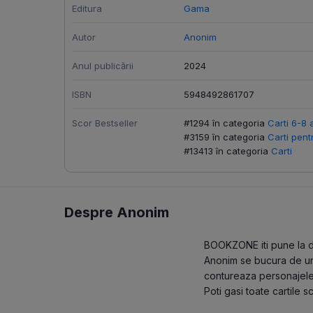
Editura
Gama
Autor
Anonim
Anul publicării
2024
ISBN
5948492861707
Scor Bestseller
#1294 în categoria
Carti 6-8 
#3159 în categoria
Carti pent
#13413 în categoria
Carti
Despre Anonim
BOOKZONE iti pune la dis
Anonim se bucura de un s
contureaza personajele 
Poti gasi toate cartile 