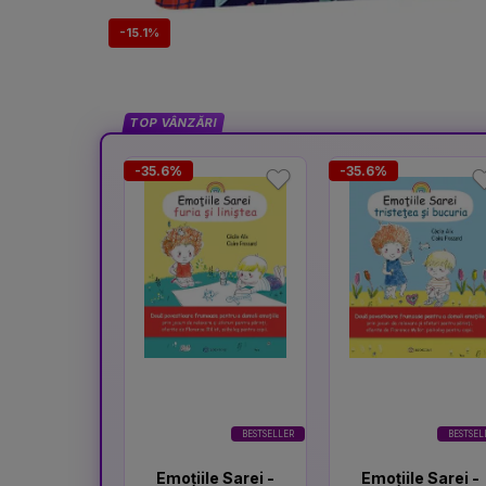
-15.1%
TOP VÂNZĂRI
-35.6%
-35.6%
BESTSELLER
BESTSEL
Emoțiile Sarei -
Emoțiile Sarei -