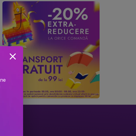
ine
!