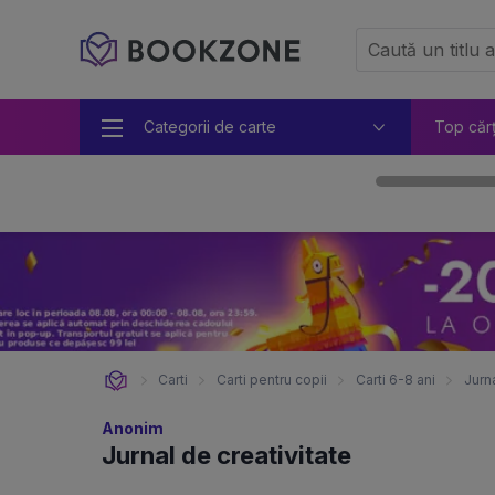
Categorii de carte
Top căr
Carti
Carti pentru copii
Carti 6-8 ani
Jurna
Anonim
Jurnal de creativitate