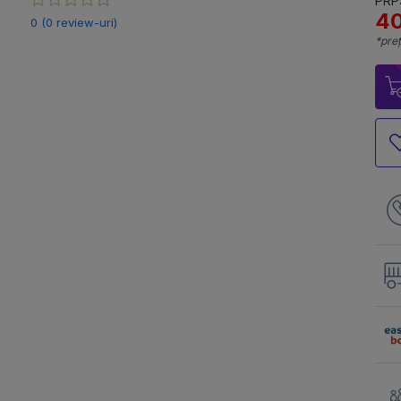
PRP:
40
0 (0 review-uri)
*preț