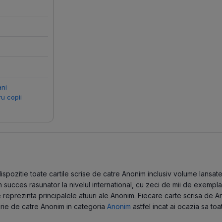
ani
ru copii
pozitie toate cartile scrise de catre Anonim inclusiv volume lansate in
ucces rasunator la nivelul international, cu zeci de mii de exemplare
reprezinta principalele atuuri ale Anonim. Fiecare carte scrisa de A
scrie de catre Anonim in categoria
Anonim
astfel incat ai ocazia sa toa