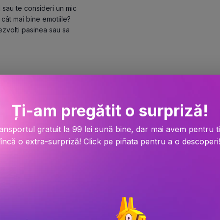
sau te consideri un mic

 cât mai bine emotiile?

dezvolti pasinea sau sa

Ți-am pregătit o surpriză!
ansportul gratuit la 99 lei sună bine, dar mai avem pentru t
încă o extra-surpriză! Click pe piñata pentru a o descoperi