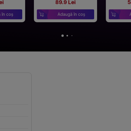
ei
89.9 Lei
5
 în coș
Adaugă în coș