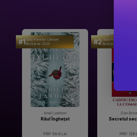
#1
#2
Gala Premilor Literare
Gala Premilor Literare
Bookzone 2025
Bookzone 2025
Ariel Lawhon
Dan Bro
Râul Înghețat
Secretul sec
PRP: 59.9 Lei
PRP: 129 