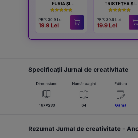
FURIA ȘI
TRISTEȚEA ȘI
LINIȘTEA
BUCURIA
PRP: 30.9 Lei
PRP: 30.9 Lei
19.9 Lei
19.9 Lei
Specificații Jurnal de creativitate
Dimensiune
Număr pagini
Editura
167x233
64
Gama
Rezumat Jurnal de creativitate -
An