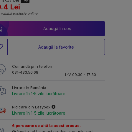
 47.57 Lei
TVA
.4 Lei
 valabil exclusiv online
Adaugă în coș
Adaugă la favorite
Comandă prin telefon
031-433.50.68
L-V 09:30 - 17:30
Livrare în România
Livrare în 1-5 zile lucrătoare
Ridicare din Easybox
Livrare în 1-5 zile lucrătoare
6 persoane se uită la acest produs.
Grăbește-te! La acest produs, stocurile sunt