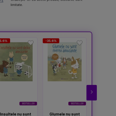
limitate.
5.6%
-35.6%
-37.3%
BESTSELLER
BESTSELLER
Insultele nu sunt
Glumele nu sunt
Atenti