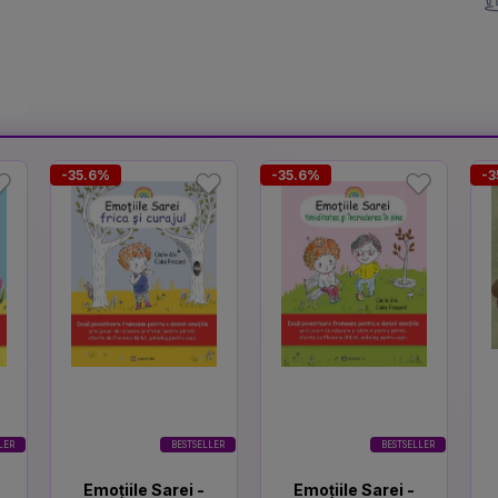
-35.6%
-35.6%
-3
LER
BESTSELLER
BESTSELLER
Emoțiile Sarei -
Emoțiile Sarei -