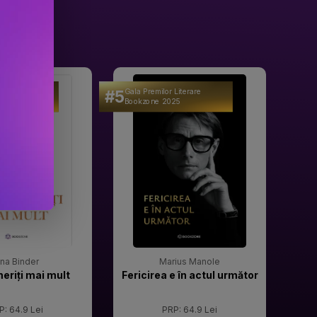
#5
#6
 Literare
Gala Premilor Literare
Gala 
25
Bookzone 2025
Book
rina Binder
Marius Manole
meriți mai mult
Fericirea e în actul următor
P: 64.9 Lei
PRP: 64.9 Lei