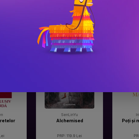
#3
#4
Gala Premilor Literare
Gala Premilor
Bookzone 2025
Bookzone 20
wn
SenLinYu
I
retelor
Alchemised
Poți și 
Lei
PRP: 119.9 Lei
PR