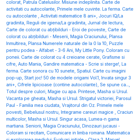
colorat
,
Patrula Catelusilor. Misiune indeplinita. Carte de
activitati cu autocolante
,
Primele mele cuvinte. La ferma. Carte
cu autocolante
,
Activitati matematice 8 ani+
,
Jocuri IQ/La
gradinita
,
Reguli de igiena/La gradinita
,
Jurnal de lectura
,
Carte de colorat cu abțibilduri - Eroi de poveste
,
Carte de
colorat cu abțibilduri - Meserii
,
Magia Craciunului
,
Plansa
Inmultirea
,
Plansa Numerele naturale de la 0 la 10
,
Puzzle
pentru podea - Alfabet - 3-6 Ani
,
My Little Pony. Coloram cu
poneii. Carte de colorat cu 4 creioane cerate
,
Grafisme si
cifre
,
Auto Mania
,
Gandire matematica - Scrie si sterge!
,
La
ferma. Carte sonora cu 10 sunete
,
Spatiul. Carte cu imagini
pop-up
,
Start joc! 50 de modele origami Vol.1
,
Invata singur 3
ani+
,
Cifrele lipicioase (contine autocolante)
,
Se spune ca...
,
Totul despre culori
,
Magie cu apa. Printese
,
Masha si Ursul.
Vacanta pe gheata
,
Masha si Ursul. Strigatul victoriei
,
Parosul
Paul - Familia mea ciudata
,
Vrajitorul din Oz. Primele mele
povesti
,
Bebelusul nostru
,
Integrame careuri magice
,
Craciun
multicolor
,
Masha si Ursul. Singur acasa
,
Lumea-n gama
martiana. Seniorii
,
Magia Craciunului
,
Dinozauri jucausi -
Coloram si recitam
,
Comunicare in limba romana. Matematica
si explorarea mediului: Evaluari initiale - Clasa 2
,
Marvel.