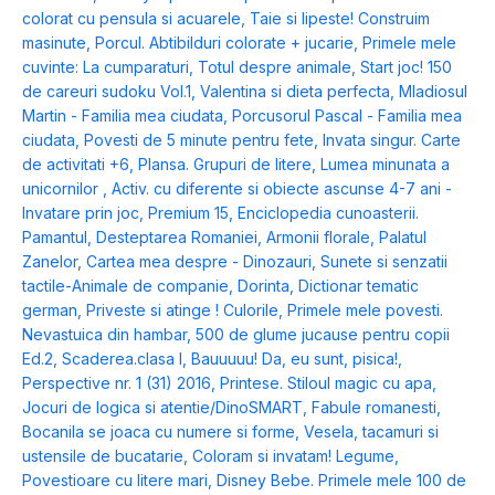
colorat cu pensula si acuarele
,
Taie si lipeste! Construim
masinute
,
Porcul. Abtibilduri colorate + jucarie
,
Primele mele
cuvinte: La cumparaturi
,
Totul despre animale
,
Start joc! 150
de careuri sudoku Vol.1
,
Valentina si dieta perfecta
,
Mladiosul
Martin - Familia mea ciudata
,
Porcusorul Pascal - Familia mea
ciudata
,
Povesti de 5 minute pentru fete
,
Invata singur. Carte
de activitati +6
,
Plansa. Grupuri de litere
,
Lumea minunata a
unicornilor
,
Activ. cu diferente si obiecte ascunse 4-7 ani -
Invatare prin joc
,
Premium 15
,
Enciclopedia cunoasterii.
Pamantul
,
Desteptarea Romaniei
,
Armonii florale
,
Palatul
Zanelor
,
Cartea mea despre - Dinozauri
,
Sunete si senzatii
tactile-Animale de companie
,
Dorinta
,
Dictionar tematic
german
,
Priveste si atinge ! Culorile
,
Primele mele povesti.
Nevastuica din hambar
,
500 de glume jucause pentru copii
Ed.2
,
Scaderea.clasa I
,
Bauuuuu! Da, eu sunt, pisica!
,
Perspective nr. 1 (31) 2016
,
Printese. Stiloul magic cu apa
,
Jocuri de logica si atentie/DinoSMART
,
Fabule romanesti
,
Bocanila se joaca cu numere si forme
,
Vesela, tacamuri si
ustensile de bucatarie
,
Coloram si invatam! Legume
,
Povestioare cu litere mari
,
Disney Bebe. Primele mele 100 de