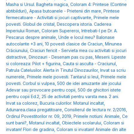
Masha si Ursul. Bagheta magica
,
Coloram 4: Printese (Contine
abtibilduri)
,
Apasa butoanele - Prietenii din mare
,
Printese
fermecatoare - Activitati si jocuri captivante
,
Primele mele
povesti. Globul de cristal
,
Descopera istoria. Caderea
Imperiului Roman
,
Coloram Supereroi
,
Intrebati-l pe Dr. A.
Pescarus despre animale
,
Unde e locul meu? Balonase
autocolante +3 ani
,
10 povesti clasice de Craciun
,
Minunea
Crăciunului
,
Craciun fericit - Servieta mea cu activitati si jocuri
distractive
,
Dinozauri - Desenam pas cu pas
,
Meserii. Lipeste
si coloreaza: Pilot + figurina
,
Cauta si asculta - Craciunul
,
Patrula Catelusilor. Alerta in Tinutul Dinozaurilor
,
Invat sa scriu
numerele
,
Primele mele povesti. Tantarul si leul
,
Primele mele
povesti. Corbul si vulpea
,
500 de idei amuzante ale jocului
Adevar sau provocare pentru copii
,
500 de ghicitori istete
pentru copii Ed.2
,
25 de activitati pentru varsta mea. 2 ani.
Invat sa colorez
,
Bucuria culorilor. Motanul incaltat
,
Adunarea.clasa pregatitoare
,
Consilierul de lectura nr. 2/2016
,
Ordinul Povestitorilor nr. 09, 2019
,
Primele notiuni: Animale
,
Ce
sunt banii?
,
Motanul incaltat
,
Obiectele scolarului
,
Coloram si
invatam! Flori de gradina
,
Coloram si invatam! Animale din alte