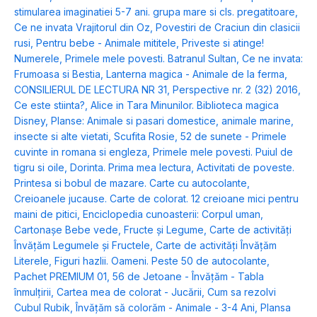
stimularea imaginatiei 5-7 ani. grupa mare si cls. pregatitoare
,
Ce ne invata Vrajitorul din Oz
,
Povestiri de Craciun din clasicii
rusi
,
Pentru bebe - Animale mititele
,
Priveste si atinge!
Numerele
,
Primele mele povesti. Batranul Sultan
,
Ce ne invata:
Frumoasa si Bestia
,
Lanterna magica - Animale de la ferma
,
CONSILIERUL DE LECTURA NR 31
,
Perspective nr. 2 (32) 2016
,
Ce este stiinta?
,
Alice in Tara Minunilor. Biblioteca magica
Disney
,
Planse: Animale si pasari domestice, animale marine,
insecte si alte vietati
,
Scufita Rosie
,
52 de sunete - Primele
cuvinte in romana si engleza
,
Primele mele povesti. Puiul de
tigru si oile
,
Dorinta. Prima mea lectura
,
Activitati de poveste.
Printesa si bobul de mazare. Carte cu autocolante
,
Creioanele jucause. Carte de colorat. 12 creioane mici pentru
maini de pitici
,
Enciclopedia cunoasterii: Corpul uman
,
Cartonașe Bebe vede, Fructe și Legume
,
Carte de activități
Învățăm Legumele și Fructele
,
Carte de activități Învățăm
Literele
,
Figuri hazlii. Oameni. Peste 50 de autocolante
,
Pachet PREMIUM 01
,
56 de Jetoane - Învățăm - Tabla
înmulțirii
,
Cartea mea de colorat - Jucării
,
Cum sa rezolvi
Cubul Rubik
,
Învățăm să colorăm - Animale - 3-4 Ani
,
Plansa