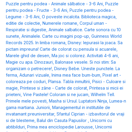
Puzzle pentru podea - Animale sălbatice - 3-6 Ani
,
Puzzle
pentru podea - Fructe - 3-6 Ani
,
Puzzle pentru podea -
Legume - 3-6 Ani
,
O poveste incalcita. Biblioteca magica,
editie de colectie
,
Numerele romane
,
Corpul uman -
Respiratie si digestie
,
Animale salbatice. Carte sonora cu 10
sunete
,
Animalele. Carte cu imagini pop-up
,
Guinness World
Records 2025. In limba romana
,
Disney: Iepurasii la joaca. Sa
pictam impreuna! Carte de colorat cu pensula si acuarele
,
Marele ghid de desen
,
Ma joc si colorez. Activitati 4-6 ani
,
Magie cu apa. Dinozauri
,
Balonase vesele. Si noi stim: Sa
organizam o petrecere!
,
Disney Bebe. Uneste punctele. La
ferma
,
Adunari vizuale
,
Inima mea face bum-bum
,
Pixel art -
coloreaza pe coduri
,
Plansa. Tabla inmultirii
,
Pisici - Culoare si
magie
,
Printese si zâne - Carte de colorat
,
Printesa si micii ei
prieteni
,
Vine Pastele! Coloram si ne jucam
,
Wilhelm Tell.
Primele mele povesti
,
Masha si Ursul. Luptatorii Ninja
,
Lumea-n
gama martiana. Juniorii
,
Managementul in institutiile de
invatamant preuniversitar
,
Sfantul Ciprian - izbavitorul de vraji
si de blesteme
,
Balul din Casuta Papusilor
,
Unicorni cu
abtibilduri
,
Prima mea enciclopedie Larousse
,
Unicornii