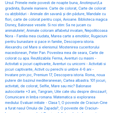
Ursul. Primele mele povesti de noapte buna
,
Anotimpuri/La
gradinita
,
Bunele maniere. Carte de colorat
,
Carte de colorat
cu abțibilduri - Animale din savană și din pădure
,
Mandale cu
flori, carte de colorat pentru copii
,
Avioane. Biblioteca magica
Disney
,
Balonase vesele. Si noi stim: Sa ne jucam cu
animalutele!
,
Animale coloram alfabetul invatam
,
Nepoliticoasa
Nora - Familia mea ciudata
,
Marea carte a emotiilor
,
Rugaciuni
pentru bunastare si pace in familie
,
Descopera istoria.
Alexandru cel Mare si elenismul. Mostenirea cuceritorului
macedonean
,
Peter Pan. Povestea mea de seara
,
Carte de
colorat cu apa. Reutilizabila: Ferma
,
Aventuri cu masini -
Activitati si jocuri captivante
,
Aventuri cu unicorni - Activitati si
jocuri captivante
,
Activit cu perechi si umbre 4-6 ani -
Invatare prin joc
,
Premium 17
,
Descopera istoria. Roma, noua
putere din bazinul mediteraneean
,
Cartea albastra. 101 jocuri,
activitati, de colorat
,
Selfie
,
Mare sau mic? Balonase
autocolante +3 ani
,
Tangram
,
Uite cate stiu despre dinozauri!
,
Comunicare in limba romana. Matematica si explorarea
mediului: Evaluari initiale - Clasa 1
,
O poveste de Craciun-Cine
a furat nasul Omului de Zapada?
,
O poveste de Craciun-