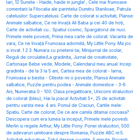
tari
,
12 Sunete - Haide, haide in jungla!
,
Cele mai frumoase
comentarii la Filocalia ale parintelui Dumitru Staniloae
,
Patrula
catelusilor: Supercatelusii. Carte de colorat si activitati
,
Planse:
Animale salbatice
,
Ce ne învață Ali Baba și cei 40 de hoți
,
Carte de activitati cu... Spatiul cosmic
,
Spargatorul de nuci.
Primele mele povesti
,
Prima mea carte de colorat. Vacanta de
vara
,
Ce ne învață Frumoasa adormită
,
My Little Pony. Ma joc
si invat. 1 2 3. Numara cu prietenii tai
,
Minijurnal de scolar
,
Reguli de circulatie/La gradinita
,
Jurnal de creativitate
,
Cartonașe Bebe vede, Modele
,
Calendarul meu anual: Incep
gradinita - de la 3 la 5 ani
,
Cartea mea de colorat - Iarna
,
Frumoasa si bestia - Citeste-mi o poveste
,
Plansa Animale
salbatice
,
Puzzle pentru podea - Animale domestice - 3-6
Ani
,
Numeratia 0 - 100. Clasa pregatitoare
,
Unicorni stralucitori
de colorat (bleu)
,
Hai la joaca! Activitati 5+
,
25 de activitati
pentru varsta mea: 4 ani. Pomul de Craciun
,
Cartile mele:
Spatiu. Carte de colorat
,
De ce are camila ditamai cocoasa?
Descopera cum era lumea la inceput
,
Primele mele povesti.
Merlin si regele Arthur
,
My Little Pony: Ponei stralucitori
,
500
de adevaruri uimitoare despre Romania
,
Puzzle ABC nr.5.
Activitati educative
,
Totul despre cuvinte
,
5 minute. Povesti