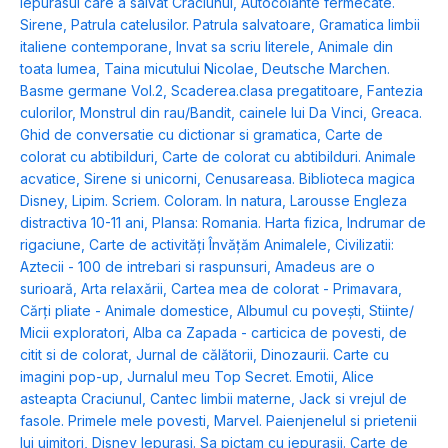
Iepurasul care a salvat Craciunul
,
Autocolante fermecate.
Sirene
,
Patrula catelusilor. Patrula salvatoare
,
Gramatica limbii
italiene contemporane
,
Invat sa scriu literele
,
Animale din
toata lumea
,
Taina micutului Nicolae
,
Deutsche Marchen.
Basme germane Vol.2
,
Scaderea.clasa pregatitoare
,
Fantezia
culorilor
,
Monstrul din rau/Bandit, cainele lui Da Vinci
,
Greaca.
Ghid de conversatie cu dictionar si gramatica
,
Carte de
colorat cu abtibilduri
,
Carte de colorat cu abtibilduri. Animale
acvatice
,
Sirene si unicorni
,
Cenusareasa. Biblioteca magica
Disney
,
Lipim. Scriem. Coloram. In natura
,
Larousse Engleza
distractiva 10-11 ani
,
Plansa: Romania. Harta fizica
,
Indrumar de
rigaciune
,
Carte de activități Învățăm Animalele
,
Civilizatii:
Aztecii - 100 de intrebari si raspunsuri
,
Amadeus are o
surioară
,
Arta relaxării
,
Cartea mea de colorat - Primavara
,
Cărți pliate - Animale domestice
,
Albumul cu povești
,
Stiinte/
Micii exploratori
,
Alba ca Zapada - carticica de povesti, de
citit si de colorat
,
Jurnal de călătorii
,
Dinozaurii. Carte cu
imagini pop-up
,
Jurnalul meu Top Secret. Emotii
,
Alice
asteapta Craciunul
,
Cantec limbii materne
,
Jack si vrejul de
fasole. Primele mele povesti
,
Marvel. Paienjenelul si prietenii
lui uimitori
,
Disney Iepurasi. Sa pictam cu iepurasii. Carte de