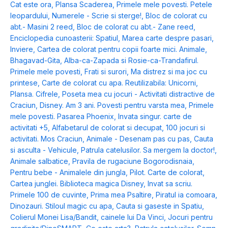
Cat este ora
,
Plansa Scaderea
,
Primele mele povesti. Petele
leopardului
,
Numerele - Scrie si sterge!
,
Bloc de colorat cu
abt.- Masini 2 reed
,
Bloc de colorat cu abt.- Zane reed
,
Enciclopedia cunoasterii: Spatiul
,
Marea carte despre pasari
,
Inviere
,
Cartea de colorat pentru copii foarte mici. Animale
,
Bhagavad-Gita
,
Alba-ca-Zapada si Rosie-ca-Trandafirul.
Primele mele povesti
,
Frati si surori
,
Ma distrez si ma joc cu
printese
,
Carte de colorat cu apa. Reutilizabila: Unicorni
,
Plansa. Cifrele
,
Poseta mea cu jocuri - Activitati distractive de
Craciun
,
Disney. Am 3 ani. Povesti pentru varsta mea
,
Primele
mele povesti. Pasarea Phoenix
,
Invata singur. carte de
activitati +5
,
Alfabetarul de colorat si decupat
,
100 jocuri si
activitati. Mos Craciun
,
Animale - Desenam pas cu pas
,
Cauta
si asculta - Vehicule
,
Patrula catelusilor. Sa mergem la doctor!
,
Animale salbatice
,
Pravila de rugaciune Bogorodisnaia
,
Pentru bebe - Animalele din jungla
,
Pilot. Carte de colorat
,
Cartea junglei. Biblioteca magica Disney
,
Invat sa scriu.
Primele 100 de cuvinte
,
Prima mea Psaltire
,
Piratul ia comoara
,
Dinozauri. Stiloul magic cu apa
,
Cauta si gaseste in Spatiu
,
Colierul Monei Lisa/Bandit, cainele lui Da Vinci
,
Jocuri pentru