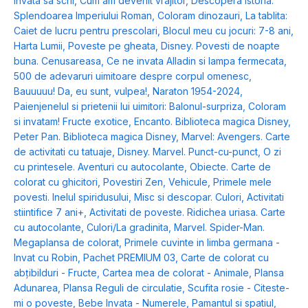
invata sa scrii
,
Cum am devenit vrajitor
,
Descopera istoria.
Splendoarea Imperiului Roman
,
Coloram dinozauri
,
La tablita:
Caiet de lucru pentru prescolari
,
Blocul meu cu jocuri: 7-8 ani
,
Harta Lumii
,
Poveste pe gheata
,
Disney. Povesti de noapte
buna. Cenusareasa
,
Ce ne invata Alladin si lampa fermecata
,
500 de adevaruri uimitoare despre corpul omenesc
,
Bauuuuu! Da, eu sunt, vulpea!
,
Naraton 1954-2024
,
Paienjenelul si prietenii lui uimitori: Balonul-surpriza
,
Coloram
si invatam! Fructe exotice
,
Encanto. Biblioteca magica Disney
,
Peter Pan. Biblioteca magica Disney
,
Marvel: Avengers. Carte
de activitati cu tatuaje
,
Disney. Marvel. Punct-cu-punct
,
O zi
cu printesele. Aventuri cu autocolante
,
Obiecte. Carte de
colorat cu ghicitori
,
Povestiri Zen
,
Vehicule
,
Primele mele
povesti. Inelul spiridusului
,
Misc si descopar. Culori
,
Activitati
stiintifice 7 ani+
,
Activitati de poveste. Ridichea uriasa. Carte
cu autocolante
,
Culori/La gradinita
,
Marvel. Spider-Man.
Megaplansa de colorat
,
Primele cuvinte in limba germana -
Invat cu Robin
,
Pachet PREMIUM 03
,
Carte de colorat cu
abțibilduri - Fructe
,
Cartea mea de colorat - Animale
,
Plansa
Adunarea
,
Plansa Reguli de circulatie
,
Scufita rosie - Citeste-
mi o poveste
,
Bebe Invata - Numerele
,
Pamantul si spatiul
,