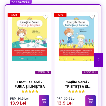
TOP VÂNZĂRI
-55%
-55%
-
BESTSELLER
BESTSELLER
Emoțiile Sarei -
Emoțiile Sarei -
FURIA ȘI LINIȘTEA
TRISTEȚEA ȘI
BUCURIA
PRP: 30.9 Lei
PRP: 30.9 Lei
P
13.9 Lei
13.9 Lei
1