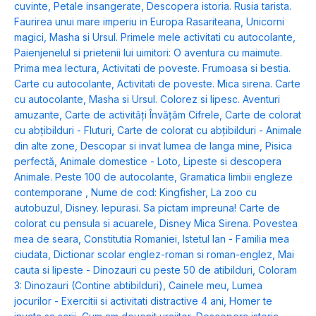
cuvinte
,
Petale insangerate
,
Descopera istoria. Rusia tarista.
Faurirea unui mare imperiu in Europa Rasariteana
,
Unicorni
magici
,
Masha si Ursul. Primele mele activitati cu autocolante
,
Paienjenelul si prietenii lui uimitori: O aventura cu maimute.
Prima mea lectura
,
Activitati de poveste. Frumoasa si bestia.
Carte cu autocolante
,
Activitati de poveste. Mica sirena. Carte
cu autocolante
,
Masha si Ursul. Colorez si lipesc. Aventuri
amuzante
,
Carte de activități Învățăm Cifrele
,
Carte de colorat
cu abțibilduri - Fluturi
,
Carte de colorat cu abțibilduri - Animale
din alte zone
,
Descopar si invat lumea de langa mine
,
Pisica
perfectă
,
Animale domestice - Loto
,
Lipeste si descopera
Animale. Peste 100 de autocolante
,
Gramatica limbii engleze
contemporane
,
Nume de cod: Kingfisher
,
La zoo cu
autobuzul
,
Disney. Iepurasi. Sa pictam impreuna! Carte de
colorat cu pensula si acuarele
,
Disney Mica Sirena. Povestea
mea de seara
,
Constitutia Romaniei
,
Istetul Ian - Familia mea
ciudata
,
Dictionar scolar englez-roman si roman-englez
,
Mai
cauta si lipeste - Dinozauri cu peste 50 de atibilduri
,
Coloram
3: Dinozauri (Contine abtibilduri)
,
Cainele meu
,
Lumea
jocurilor - Exercitii si activitati distractive 4 ani
,
Homer te