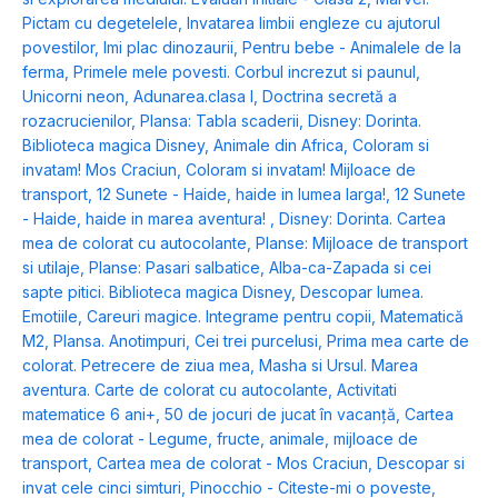
Pictam cu degetelele
,
Invatarea limbii engleze cu ajutorul
povestilor
,
Imi plac dinozaurii
,
Pentru bebe - Animalele de la
ferma
,
Primele mele povesti. Corbul increzut si paunul
,
Unicorni neon
,
Adunarea.clasa I
,
Doctrina secretă a
rozacrucienilor
,
Plansa: Tabla scaderii
,
Disney: Dorinta.
Biblioteca magica Disney
,
Animale din Africa
,
Coloram si
invatam! Mos Craciun
,
Coloram si invatam! Mijloace de
transport
,
12 Sunete - Haide, haide in lumea larga!
,
12 Sunete
- Haide, haide in marea aventura!
,
Disney: Dorinta. Cartea
mea de colorat cu autocolante
,
Planse: Mijloace de transport
si utilaje
,
Planse: Pasari salbatice
,
Alba-ca-Zapada si cei
sapte pitici. Biblioteca magica Disney
,
Descopar lumea.
Emotiile
,
Careuri magice. Integrame pentru copii
,
Matematică
M2
,
Plansa. Anotimpuri
,
Cei trei purcelusi
,
Prima mea carte de
colorat. Petrecere de ziua mea
,
Masha si Ursul. Marea
aventura. Carte de colorat cu autocolante
,
Activitati
matematice 6 ani+
,
50 de jocuri de jucat în vacanță
,
Cartea
mea de colorat - Legume, fructe, animale, mijloace de
transport
,
Cartea mea de colorat - Mos Craciun
,
Descopar si
invat cele cinci simturi
,
Pinocchio - Citeste-mi o poveste
,