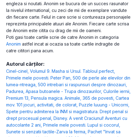
engleza si noutati. Anonim se bucura de un succes rasunator
la nivelul international, cu zeci de mii de exemplare vandute
din fiecare carte. Felul in care scrie si contureaza personajele
reprezinta principalele atuuri ale Anonim. Fiecare carte scrisa
de Anonim este citita cu drag de mii de oameni.
Poti gasi toate cartile scrie de catre Anonim in categoria
Anonim
astfel incat ai ocazia sa toate cartile indragite de
catre cititori pana acum.
Autorul cărților:
Cinel-cinel
,
Volumul 9. Masha si Ursul. Tabloul perfect
,
Primele mele povesti. Peter Pan
,
500 de perle ale elevilor din
lumea-ntreaga
,
500 intrebari si raspunsuri despre dinozauri
,
Padurea
,
Apasa butoanele - Trupa dinozaurilor
,
Culorile iernii
,
Premium 13
,
Pensula magica. Animale
,
365 de povesti
,
Cartea
mov. 101 jocuri, activitati, de colorat
,
Puzzle luuung - Unicorni
,
Spete pentru admiterea la INM si magistratura. Drept penal si
drept procesual penal
,
Disney. A venit Craciunul! Aventuri cu
autocolante 2 ani
,
Primele mele povesti. Lupul si cocorul
,
Sunete si senzatii tactile-Zarva la ferma
,
Pachet "Invat sa