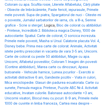
Coloram cu apa. Scufita rosie
,
Literele Alfabetului
,
Cărți pliate
- Obiecte de îmbrăcăminte
,
Paste fericit, iepurasule
,
Primele
mele povesti. Supa de piatra
,
Spargatorul de nuci - Citeste-mi
o poveste
,
Jurnalul sarbatorilor de iarna, cls. a III-a
,
Semne
grafice - Scrie si sterge!
,
Logica
,
Bloc de colorat cu abtibilduri
- Printese
,
Incredibilii 2. Biblioteca magica Disney
,
1000 de
autocolante: Spatiul. Carte de colorat
,
O soricica increzuta.
Primele mele povesti
,
Masha si Ursul. Calatorie placuta Vol. 4
,
Disney bebe. Prima mea carte de colorat. Animale
,
Activitati
istete pentru prescolari in vacanta de vara 3-5 ani
,
Unicorni.
Carte de colorat cu peste 50 abtibilduri
,
Magie cu apa.
Unicorni
,
Alfabetul povestilor
,
Coloram 1: Imagini din povesti
(Contine abtibilduri)
,
Marea carte cu dinozauri
,
Apasa
butoanele - Vehicule harnice
,
Lumea jocurilor - Exercitii si
activitati distractive 6 ani
,
Gandeste pozitiv - Viata in culori
,
Mica enciclopedie. Glasuri din padurea ecuatoriala. Carte cu
sunete
,
Pensula magica. Printese
,
Puzzle ABC Nr.4. Activitati
educative
,
Invatam culorile. Balonase autocolante +3 ani
,
Unicornii visatori
,
Blocul meu cu jocuri: 8-9 ani
,
Primele mele
1000 de cuvinte in limba franceza
,
Cartea mea despre -