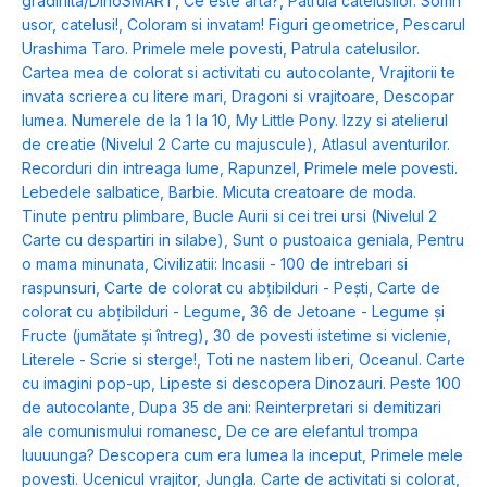
gradinita/DinoSMART
,
Ce este arta?
,
Patrula catelusilor. Somn
usor, catelusi!
,
Coloram si invatam! Figuri geometrice
,
Pescarul
Urashima Taro. Primele mele povesti
,
Patrula catelusilor.
Cartea mea de colorat si activitati cu autocolante
,
Vrajitorii te
invata scrierea cu litere mari
,
Dragoni si vrajitoare
,
Descopar
lumea. Numerele de la 1 la 10
,
My Little Pony. Izzy si atelierul
de creatie (Nivelul 2 Carte cu majuscule)
,
Atlasul aventurilor.
Recorduri din intreaga lume
,
Rapunzel
,
Primele mele povesti.
Lebedele salbatice
,
Barbie. Micuta creatoare de moda.
Tinute pentru plimbare
,
Bucle Aurii si cei trei ursi (Nivelul 2
Carte cu despartiri in silabe)
,
Sunt o pustoaica geniala
,
Pentru
o mama minunata
,
Civilizatii: Incasii - 100 de intrebari si
raspunsuri
,
Carte de colorat cu abțibilduri - Pești
,
Carte de
colorat cu abțibilduri - Legume
,
36 de Jetoane - Legume și
Fructe (jumătate și întreg)
,
30 de povesti istetime si viclenie
,
Literele - Scrie si sterge!
,
Toti ne nastem liberi
,
Oceanul. Carte
cu imagini pop-up
,
Lipeste si descopera Dinozauri. Peste 100
de autocolante
,
Dupa 35 de ani: Reinterpretari si demitizari
ale comunismului romanesc
,
De ce are elefantul trompa
luuuunga? Descopera cum era lumea la inceput
,
Primele mele
povesti. Ucenicul vrajitor
,
Jungla. Carte de activitati si colorat
,