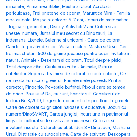
minunate
,
Prima mea Biblie
,
Masha si Ursul. Acrobatii
periculoase
,
Trei prietene de speriat
,
Maruntica Mira - Familia
mea ciudata
,
Ma joc si colorez 5-7 ani
,
Jocuri de matematica
- logica si geometrie
,
Disney. Activitati 2 ani. Coloreaza,
uneste, numara
,
Jurnalul meu secret cu Dinozauri
,
La
indemana. Literele
,
Balerine si unicorni - Carte de colorat
,
Gandeste pozitiv de mic - Viata in culori
,
Masha si Ursul. Cei
trei maschetari
,
500 de glume jucause pentru copii
,
Invitatie in
natura
,
Animale - Desenam si coloram
,
Totul despre pisici
,
Totul despre câini
,
Cauta si asculta - Animale
,
Patrula
catelusilor. Supercartea mea de colorat, cu autocolante
,
Ce
ne invata Furnica si greierul
,
Primele mele povesti. Print si
cersetor
,
Pinochio
,
Povestile bufnitei. Pisoiul care se temea
de orice
,
Bauuuuu! Da, eu sunt, hamsterul!
,
Consilierul de
lectura Nr. 3/2019
,
Legende romanesti despre flori
,
Legumele.
Carte de colorat cu ghicitori haioase si educative
,
Jocuri cu
numere/DinoSMART
,
Cartea junglei
,
Incursiune in patrimoniul
lingvistic cultural si de civilizatie romanesc
,
Coloram si
invatam! Insecte
,
Colorati cu abtibilduri 3 - Dinozauri
,
Masha si
Ursul. Distractie cu autocolante. Carte de activitati
,
Descopera