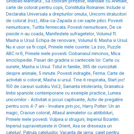
Sindbad Marinarul
,
Să colorăm prințese
,
Mandale cu Animale,
carte de colorat pentru copii
,
Constitutia Romaniei. Include si
Declaratia Universala a drepturilor omului
,
Unicorni stralucitori
de colorat (roz)
,
Alba-ca-Zapada si cei sapte pitici. Povesti
nemuritoare
,
Turtita fermecata. Povesti nemuritoare
,
De ce
pisicile n-au coada
,
Manifestele sufragetelor
,
Volumul 11.
Masha si Ursul. Echipa de renovare
,
Volumul 8. Masha si Ursul.
Nu e usor sa fii copil
,
Primele mele cuvinte: La zoo
,
Puzzle
ABC nr.6
,
Primele mele povesti. Ciobanasul mincinos
,
Mica
enciclopedie. Pasari din gradina si cantecele lor. Carte cu
sunete
,
Masha si Ursul. Totul in familie
,
365 de curiozitati
despre animale
,
5 minute. Povesti indragite
,
Ferma. Carte de
activitati si colorat
,
Masha si ursul. Tine-ti respiratia
,
Start joc!
150 de careuri sudoku Vol.2
,
Samanta intoleranta
,
Gramatica
limbii spaniole contemporane cu exemple practice
,
Lumea
unicornilor - Activitati si jocuri captivante
,
Activ de pregatire
pentru scris 4-7 ani - Invatare prin joc
,
Harry Potter: Un an
magic
,
Craciun colorat
,
Atlasul animalelor cu abtibilduri
,
Primele mele povesti. Vulpea si strugurii
,
Imperiul Bizantin.
Imperiul supravietuieste in Orient
,
Asa se dreseaza un
catelus!
,
Patrula catelusilor. Vacanta de iarna
,
caiet pentru