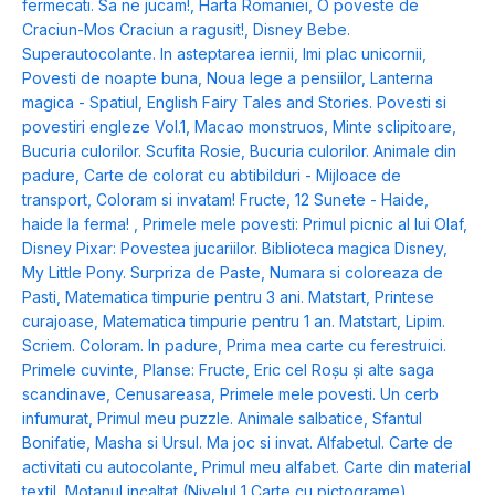
fermecati. Sa ne jucam!
,
Harta Romaniei
,
O poveste de
Craciun-Mos Craciun a ragusit!
,
Disney Bebe.
Superautocolante. In asteptarea iernii
,
Imi plac unicornii
,
Povesti de noapte buna
,
Noua lege a pensiilor
,
Lanterna
magica - Spatiul
,
English Fairy Tales and Stories. Povesti si
povestiri engleze Vol.1
,
Macao monstruos
,
Minte sclipitoare
,
Bucuria culorilor. Scufita Rosie
,
Bucuria culorilor. Animale din
padure
,
Carte de colorat cu abtibilduri - Mijloace de
transport
,
Coloram si invatam! Fructe
,
12 Sunete - Haide,
haide la ferma!
,
Primele mele povesti: Primul picnic al lui Olaf
,
Disney Pixar: Povestea jucariilor. Biblioteca magica Disney
,
My Little Pony. Surpriza de Paste
,
Numara si coloreaza de
Pasti
,
Matematica timpurie pentru 3 ani. Matstart
,
Printese
curajoase
,
Matematica timpurie pentru 1 an. Matstart
,
Lipim.
Scriem. Coloram. In padure
,
Prima mea carte cu ferestruici.
Primele cuvinte
,
Planse: Fructe
,
Eric cel Roșu și alte saga
scandinave
,
Cenusareasa
,
Primele mele povesti. Un cerb
infumurat
,
Primul meu puzzle. Animale salbatice
,
Sfantul
Bonifatie
,
Masha si Ursul. Ma joc si invat. Alfabetul. Carte de
activitati cu autocolante
,
Primul meu alfabet. Carte din material
textil
,
Motanul incaltat (Nivelul 1 Carte cu pictograme)
,