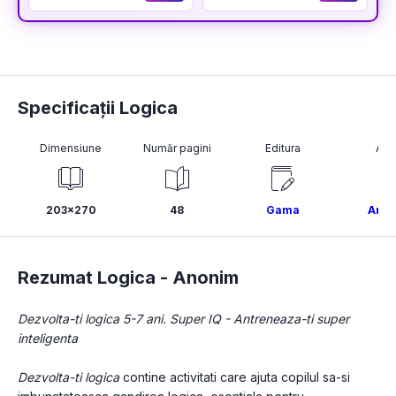
Specificații Logica
Dimensiune
Număr pagini
Editura
Aut
203x270
48
Gama
Ano
Rezumat Logica -
Anonim
Dezvolta-ti logica 5-7 ani. Super IQ - Antreneaza-ti super 
inteligenta
Dezvolta-ti logica 
contine activitati care ajuta copilul sa-si 