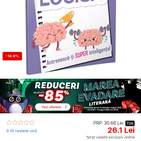
-14.9%
PRP: 30.66 Lei
TVA
26.1 Lei
0 (0 review-uri)
*preț valabil exclusiv online