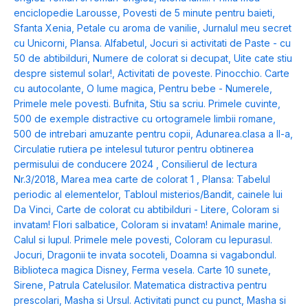
enciclopedie Larousse
,
Povesti de 5 minute pentru baieti
,
Sfanta Xenia
,
Petale cu aroma de vanilie
,
Jurnalul meu secret
cu Unicorni
,
Plansa. Alfabetul
,
Jocuri si activitati de Paste - cu
50 de abtibilduri
,
Numere de colorat si decupat
,
Uite cate stiu
despre sistemul solar!
,
Activitati de poveste. Pinocchio. Carte
cu autocolante
,
O lume magica
,
Pentru bebe - Numerele
,
Primele mele povesti. Bufnita
,
Stiu sa scriu. Primele cuvinte
,
500 de exemple distractive cu ortogramele limbii romane
,
500 de intrebari amuzante pentru copii
,
Adunarea.clasa a II-a
,
Circulatie rutiera pe intelesul tuturor pentru obtinerea
permisului de conducere 2024
,
Consilierul de lectura
Nr.3/2018
,
Marea mea carte de colorat 1
,
Plansa: Tabelul
periodic al elementelor
,
Tabloul misterios/Bandit, cainele lui
Da Vinci
,
Carte de colorat cu abtibilduri - Litere
,
Coloram si
invatam! Flori salbatice
,
Coloram si invatam! Animale marine
,
Calul si lupul. Primele mele povesti
,
Coloram cu Iepurasul.
Jocuri
,
Dragonii te invata socoteli
,
Doamna si vagabondul.
Biblioteca magica Disney
,
Ferma vesela. Carte 10 sunete
,
Sirene
,
Patrula Catelusilor. Matematica distractiva pentru
prescolari
,
Masha si Ursul. Activitati punct cu punct
,
Masha si