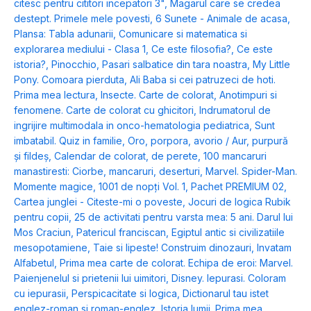
citesc pentru cititori incepatori 3"
,
Magarul care se credea
destept. Primele mele povesti
,
6 Sunete - Animale de acasa
,
Plansa: Tabla adunarii
,
Comunicare si matematica si
explorarea mediului - Clasa 1
,
Ce este filosofia?
,
Ce este
istoria?
,
Pinocchio
,
Pasari salbatice din tara noastra
,
My Little
Pony. Comoara pierduta
,
Ali Baba si cei patruzeci de hoti.
Prima mea lectura
,
Insecte. Carte de colorat
,
Anotimpuri si
fenomene. Carte de colorat cu ghicitori
,
Indrumatorul de
ingrijire multimodala in onco-hematologia pediatrica
,
Sunt
imbatabil. Quiz in familie
,
Oro, porpora, avorio / Aur, purpură
și fildeș
,
Calendar de colorat, de perete
,
100 mancaruri
manastiresti: Ciorbe, mancaruri, deserturi
,
Marvel. Spider-Man.
Momente magice
,
1001 de nopți Vol. 1
,
Pachet PREMIUM 02
,
Cartea junglei - Citeste-mi o poveste
,
Jocuri de logica Rubik
pentru copii
,
25 de activitati pentru varsta mea: 5 ani. Darul lui
Mos Craciun
,
Patericul franciscan
,
Egiptul antic si civilizatiile
mesopotamiene
,
Taie si lipeste! Construim dinozauri
,
Invatam
Alfabetul
,
Prima mea carte de colorat. Echipa de eroi: Marvel.
Paienjenelul si prietenii lui uimitori
,
Disney. Iepurasi. Coloram
cu iepurasii
,
Perspicacitate si logica
,
Dictionarul tau istet
englez-roman si roman-englez
,
Istoria lumii. Prima mea