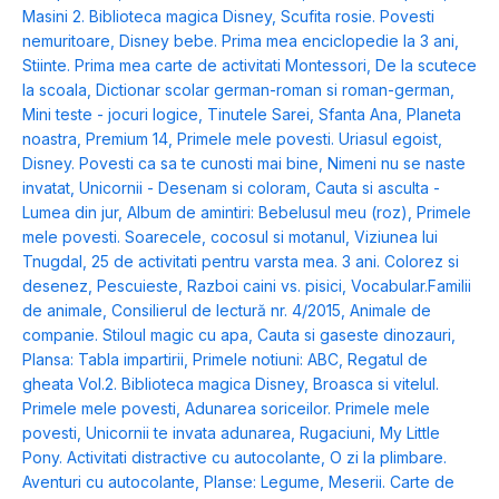
Masini 2. Biblioteca magica Disney
,
Scufita rosie. Povesti
nemuritoare
,
Disney bebe. Prima mea enciclopedie la 3 ani
,
Stiinte. Prima mea carte de activitati Montessori
,
De la scutece
la scoala
,
Dictionar scolar german-roman si roman-german
,
Mini teste - jocuri logice
,
Tinutele Sarei
,
Sfanta Ana
,
Planeta
noastra
,
Premium 14
,
Primele mele povesti. Uriasul egoist
,
Disney. Povesti ca sa te cunosti mai bine
,
Nimeni nu se naste
invatat
,
Unicornii - Desenam si coloram
,
Cauta si asculta -
Lumea din jur
,
Album de amintiri: Bebelusul meu (roz)
,
Primele
mele povesti. Soarecele, cocosul si motanul
,
Viziunea lui
Tnugdal
,
25 de activitati pentru varsta mea. 3 ani. Colorez si
desenez
,
Pescuieste
,
Razboi caini vs. pisici
,
Vocabular.Familii
de animale
,
Consilierul de lectură nr. 4/2015
,
Animale de
companie. Stiloul magic cu apa
,
Cauta si gaseste dinozauri
,
Plansa: Tabla impartirii
,
Primele notiuni: ABC
,
Regatul de
gheata Vol.2. Biblioteca magica Disney
,
Broasca si vitelul.
Primele mele povesti
,
Adunarea soriceilor. Primele mele
povesti
,
Unicornii te invata adunarea
,
Rugaciuni
,
My Little
Pony. Activitati distractive cu autocolante
,
O zi la plimbare.
Aventuri cu autocolante
,
Planse: Legume
,
Meserii. Carte de