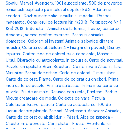
Spatiu
,
Marvel. Avengers. 1001 autocolante
,
500 de proverbe
romanesti explicate pe intelesul copiilor Ed.2
,
Adunari si
scaderi - Razboi matematic
,
Inmultiri si impartiri - Razboi
matematic
,
Consilierul de lectura Nr. 4/2018
,
Perspective Nr. 1
(35) 2018
,
6 Sunete - Animale de la ferma
,
Trasez, conturez,
desenez, semne grafice exersez
,
Pasari si animale
domestice
,
Coloram si invatam! Animale salbatice din tara
noastra
,
Colorati cu abtibilduri 4 - Imagini din povesti
,
Disney:
Iepurasi. Cartea mea de colorat cu autocolante
,
Masha si
Ursul. Distractie cu autocolante. In excursie. Carte de activitati
,
Puzzle-uri spatiale. Brain Boosters
,
Ce ne învață Alice în Țara
Minunilor
,
Pasari domestice. Carte de colorat
,
Timpul liber.
Carte de colorat
,
Plante. Carte de colorat cu ghicitori
,
Prima
mea carte cu puzzle. Animale salbatice
,
Prima mea carte cu
puzzle. Pui de animale
,
Ratusca cea urata
,
Printese
,
Barbie.
Micuta creatoare de moda. Colectia de vara
,
Patrula
Catelusilor. Bravo, patrula! Carte cu autocolante
,
100 de
lucruri despre planeta Pamant
,
Montessori. Asocieri: Animale
,
Carte de colorat cu abțibilduri - Păsări
,
Alba ca zapada -
Citeste-mi o poveste
,
Cărți pliate - Fructe
,
Aventurile lui