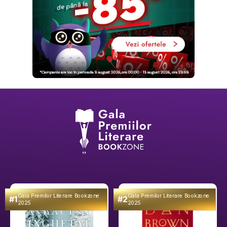
Gala Premilor Literare Bookzone
Gala Premilor Literare Bookzone
#1
#2
2025
2025