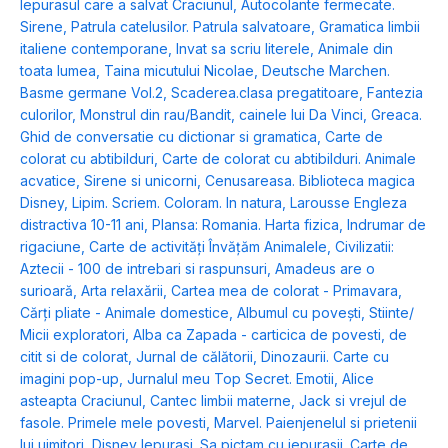
Iepurasul care a salvat Craciunul
,
Autocolante fermecate.
Sirene
,
Patrula catelusilor. Patrula salvatoare
,
Gramatica limbii
italiene contemporane
,
Invat sa scriu literele
,
Animale din
toata lumea
,
Taina micutului Nicolae
,
Deutsche Marchen.
Basme germane Vol.2
,
Scaderea.clasa pregatitoare
,
Fantezia
culorilor
,
Monstrul din rau/Bandit, cainele lui Da Vinci
,
Greaca.
Ghid de conversatie cu dictionar si gramatica
,
Carte de
colorat cu abtibilduri
,
Carte de colorat cu abtibilduri. Animale
acvatice
,
Sirene si unicorni
,
Cenusareasa. Biblioteca magica
Disney
,
Lipim. Scriem. Coloram. In natura
,
Larousse Engleza
distractiva 10-11 ani
,
Plansa: Romania. Harta fizica
,
Indrumar de
rigaciune
,
Carte de activități Învățăm Animalele
,
Civilizatii:
Aztecii - 100 de intrebari si raspunsuri
,
Amadeus are o
surioară
,
Arta relaxării
,
Cartea mea de colorat - Primavara
,
Cărți pliate - Animale domestice
,
Albumul cu povești
,
Stiinte/
Micii exploratori
,
Alba ca Zapada - carticica de povesti, de
citit si de colorat
,
Jurnal de călătorii
,
Dinozaurii. Carte cu
imagini pop-up
,
Jurnalul meu Top Secret. Emotii
,
Alice
asteapta Craciunul
,
Cantec limbii materne
,
Jack si vrejul de
fasole. Primele mele povesti
,
Marvel. Paienjenelul si prietenii
lui uimitori
,
Disney Iepurasi. Sa pictam cu iepurasii. Carte de