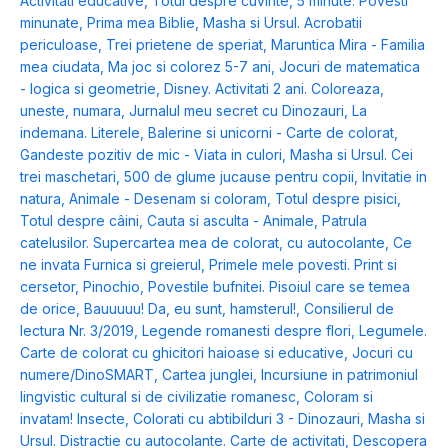
Activitati educative
,
Totul despre cuvinte
,
5 minute. Povesti
minunate
,
Prima mea Biblie
,
Masha si Ursul. Acrobatii
periculoase
,
Trei prietene de speriat
,
Maruntica Mira - Familia
mea ciudata
,
Ma joc si colorez 5-7 ani
,
Jocuri de matematica
- logica si geometrie
,
Disney. Activitati 2 ani. Coloreaza,
uneste, numara
,
Jurnalul meu secret cu Dinozauri
,
La
indemana. Literele
,
Balerine si unicorni - Carte de colorat
,
Gandeste pozitiv de mic - Viata in culori
,
Masha si Ursul. Cei
trei maschetari
,
500 de glume jucause pentru copii
,
Invitatie in
natura
,
Animale - Desenam si coloram
,
Totul despre pisici
,
Totul despre câini
,
Cauta si asculta - Animale
,
Patrula
catelusilor. Supercartea mea de colorat, cu autocolante
,
Ce
ne invata Furnica si greierul
,
Primele mele povesti. Print si
cersetor
,
Pinochio
,
Povestile bufnitei. Pisoiul care se temea
de orice
,
Bauuuuu! Da, eu sunt, hamsterul!
,
Consilierul de
lectura Nr. 3/2019
,
Legende romanesti despre flori
,
Legumele.
Carte de colorat cu ghicitori haioase si educative
,
Jocuri cu
numere/DinoSMART
,
Cartea junglei
,
Incursiune in patrimoniul
lingvistic cultural si de civilizatie romanesc
,
Coloram si
invatam! Insecte
,
Colorati cu abtibilduri 3 - Dinozauri
,
Masha si
Ursul. Distractie cu autocolante. Carte de activitati
,
Descopera