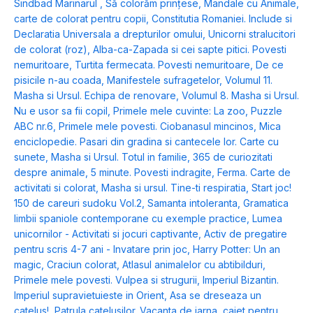
Sindbad Marinarul
,
Să colorăm prințese
,
Mandale cu Animale,
carte de colorat pentru copii
,
Constitutia Romaniei. Include si
Declaratia Universala a drepturilor omului
,
Unicorni stralucitori
de colorat (roz)
,
Alba-ca-Zapada si cei sapte pitici. Povesti
nemuritoare
,
Turtita fermecata. Povesti nemuritoare
,
De ce
pisicile n-au coada
,
Manifestele sufragetelor
,
Volumul 11.
Masha si Ursul. Echipa de renovare
,
Volumul 8. Masha si Ursul.
Nu e usor sa fii copil
,
Primele mele cuvinte: La zoo
,
Puzzle
ABC nr.6
,
Primele mele povesti. Ciobanasul mincinos
,
Mica
enciclopedie. Pasari din gradina si cantecele lor. Carte cu
sunete
,
Masha si Ursul. Totul in familie
,
365 de curiozitati
despre animale
,
5 minute. Povesti indragite
,
Ferma. Carte de
activitati si colorat
,
Masha si ursul. Tine-ti respiratia
,
Start joc!
150 de careuri sudoku Vol.2
,
Samanta intoleranta
,
Gramatica
limbii spaniole contemporane cu exemple practice
,
Lumea
unicornilor - Activitati si jocuri captivante
,
Activ de pregatire
pentru scris 4-7 ani - Invatare prin joc
,
Harry Potter: Un an
magic
,
Craciun colorat
,
Atlasul animalelor cu abtibilduri
,
Primele mele povesti. Vulpea si strugurii
,
Imperiul Bizantin.
Imperiul supravietuieste in Orient
,
Asa se dreseaza un
catelus!
,
Patrula catelusilor. Vacanta de iarna
,
caiet pentru