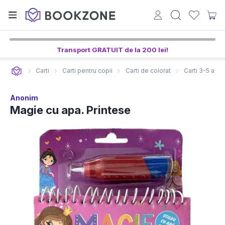
9
7
32
ore,
min,
sec
Transport GRATUIT de la 200 lei!
Carti
Carti pentru copii
Carti de colorat
Carti 3-5 ani
Anonim
Magie cu apa. Printese