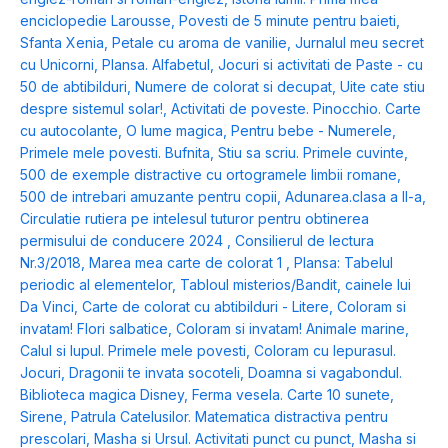
enciclopedie Larousse
,
Povesti de 5 minute pentru baieti
,
Sfanta Xenia
,
Petale cu aroma de vanilie
,
Jurnalul meu secret
cu Unicorni
,
Plansa. Alfabetul
,
Jocuri si activitati de Paste - cu
50 de abtibilduri
,
Numere de colorat si decupat
,
Uite cate stiu
despre sistemul solar!
,
Activitati de poveste. Pinocchio. Carte
cu autocolante
,
O lume magica
,
Pentru bebe - Numerele
,
Primele mele povesti. Bufnita
,
Stiu sa scriu. Primele cuvinte
,
500 de exemple distractive cu ortogramele limbii romane
,
500 de intrebari amuzante pentru copii
,
Adunarea.clasa a II-a
,
Circulatie rutiera pe intelesul tuturor pentru obtinerea
permisului de conducere 2024
,
Consilierul de lectura
Nr.3/2018
,
Marea mea carte de colorat 1
,
Plansa: Tabelul
periodic al elementelor
,
Tabloul misterios/Bandit, cainele lui
Da Vinci
,
Carte de colorat cu abtibilduri - Litere
,
Coloram si
invatam! Flori salbatice
,
Coloram si invatam! Animale marine
,
Calul si lupul. Primele mele povesti
,
Coloram cu Iepurasul.
Jocuri
,
Dragonii te invata socoteli
,
Doamna si vagabondul.
Biblioteca magica Disney
,
Ferma vesela. Carte 10 sunete
,
Sirene
,
Patrula Catelusilor. Matematica distractiva pentru
prescolari
,
Masha si Ursul. Activitati punct cu punct
,
Masha si