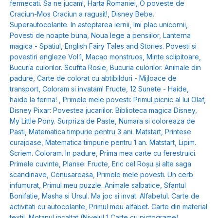
fermecati. Sa ne jucam!
,
Harta Romaniei
,
O poveste de
Craciun-Mos Craciun a ragusit!
,
Disney Bebe.
Superautocolante. In asteptarea iernii
,
Imi plac unicornii
,
Povesti de noapte buna
,
Noua lege a pensiilor
,
Lanterna
magica - Spatiul
,
English Fairy Tales and Stories. Povesti si
povestiri engleze Vol.1
,
Macao monstruos
,
Minte sclipitoare
,
Bucuria culorilor. Scufita Rosie
,
Bucuria culorilor. Animale din
padure
,
Carte de colorat cu abtibilduri - Mijloace de
transport
,
Coloram si invatam! Fructe
,
12 Sunete - Haide,
haide la ferma!
,
Primele mele povesti: Primul picnic al lui Olaf
,
Disney Pixar: Povestea jucariilor. Biblioteca magica Disney
,
My Little Pony. Surpriza de Paste
,
Numara si coloreaza de
Pasti
,
Matematica timpurie pentru 3 ani. Matstart
,
Printese
curajoase
,
Matematica timpurie pentru 1 an. Matstart
,
Lipim.
Scriem. Coloram. In padure
,
Prima mea carte cu ferestruici.
Primele cuvinte
,
Planse: Fructe
,
Eric cel Roșu și alte saga
scandinave
,
Cenusareasa
,
Primele mele povesti. Un cerb
infumurat
,
Primul meu puzzle. Animale salbatice
,
Sfantul
Bonifatie
,
Masha si Ursul. Ma joc si invat. Alfabetul. Carte de
activitati cu autocolante
,
Primul meu alfabet. Carte din material
textil
,
Motanul incaltat (Nivelul 1 Carte cu pictograme)
,