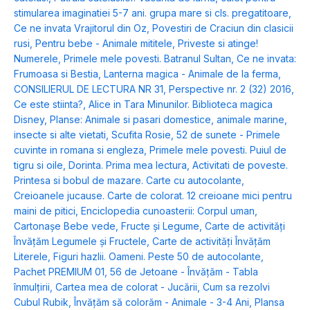
stimularea imaginatiei 5-7 ani. grupa mare si cls. pregatitoare
,
Ce ne invata Vrajitorul din Oz
,
Povestiri de Craciun din clasicii
rusi
,
Pentru bebe - Animale mititele
,
Priveste si atinge!
Numerele
,
Primele mele povesti. Batranul Sultan
,
Ce ne invata:
Frumoasa si Bestia
,
Lanterna magica - Animale de la ferma
,
CONSILIERUL DE LECTURA NR 31
,
Perspective nr. 2 (32) 2016
,
Ce este stiinta?
,
Alice in Tara Minunilor. Biblioteca magica
Disney
,
Planse: Animale si pasari domestice, animale marine,
insecte si alte vietati
,
Scufita Rosie
,
52 de sunete - Primele
cuvinte in romana si engleza
,
Primele mele povesti. Puiul de
tigru si oile
,
Dorinta. Prima mea lectura
,
Activitati de poveste.
Printesa si bobul de mazare. Carte cu autocolante
,
Creioanele jucause. Carte de colorat. 12 creioane mici pentru
maini de pitici
,
Enciclopedia cunoasterii: Corpul uman
,
Cartonașe Bebe vede, Fructe și Legume
,
Carte de activități
Învățăm Legumele și Fructele
,
Carte de activități Învățăm
Literele
,
Figuri hazlii. Oameni. Peste 50 de autocolante
,
Pachet PREMIUM 01
,
56 de Jetoane - Învățăm - Tabla
înmulțirii
,
Cartea mea de colorat - Jucării
,
Cum sa rezolvi
Cubul Rubik
,
Învățăm să colorăm - Animale - 3-4 Ani
,
Plansa