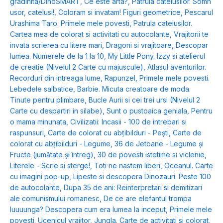
gradinita/DinoSMART
,
Ce este arta?
,
Patrula catelusilor. Somn
usor, catelusi!
,
Coloram si invatam! Figuri geometrice
,
Pescarul
Urashima Taro. Primele mele povesti
,
Patrula catelusilor.
Cartea mea de colorat si activitati cu autocolante
,
Vrajitorii te
invata scrierea cu litere mari
,
Dragoni si vrajitoare
,
Descopar
lumea. Numerele de la 1 la 10
,
My Little Pony. Izzy si atelierul
de creatie (Nivelul 2 Carte cu majuscule)
,
Atlasul aventurilor.
Recorduri din intreaga lume
,
Rapunzel
,
Primele mele povesti.
Lebedele salbatice
,
Barbie. Micuta creatoare de moda.
Tinute pentru plimbare
,
Bucle Aurii si cei trei ursi (Nivelul 2
Carte cu despartiri in silabe)
,
Sunt o pustoaica geniala
,
Pentru
o mama minunata
,
Civilizatii: Incasii - 100 de intrebari si
raspunsuri
,
Carte de colorat cu abțibilduri - Pești
,
Carte de
colorat cu abțibilduri - Legume
,
36 de Jetoane - Legume și
Fructe (jumătate și întreg)
,
30 de povesti istetime si viclenie
,
Literele - Scrie si sterge!
,
Toti ne nastem liberi
,
Oceanul. Carte
cu imagini pop-up
,
Lipeste si descopera Dinozauri. Peste 100
de autocolante
,
Dupa 35 de ani: Reinterpretari si demitizari
ale comunismului romanesc
,
De ce are elefantul trompa
luuuunga? Descopera cum era lumea la inceput
,
Primele mele
povesti. Ucenicul vrajitor
,
Jungla. Carte de activitati si colorat
,