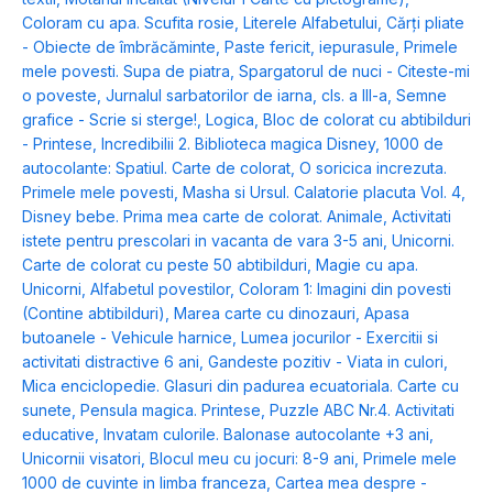
Coloram cu apa. Scufita rosie
,
Literele Alfabetului
,
Cărți pliate
- Obiecte de îmbrăcăminte
,
Paste fericit, iepurasule
,
Primele
mele povesti. Supa de piatra
,
Spargatorul de nuci - Citeste-mi
o poveste
,
Jurnalul sarbatorilor de iarna, cls. a III-a
,
Semne
grafice - Scrie si sterge!
,
Logica
,
Bloc de colorat cu abtibilduri
- Printese
,
Incredibilii 2. Biblioteca magica Disney
,
1000 de
autocolante: Spatiul. Carte de colorat
,
O soricica increzuta.
Primele mele povesti
,
Masha si Ursul. Calatorie placuta Vol. 4
,
Disney bebe. Prima mea carte de colorat. Animale
,
Activitati
istete pentru prescolari in vacanta de vara 3-5 ani
,
Unicorni.
Carte de colorat cu peste 50 abtibilduri
,
Magie cu apa.
Unicorni
,
Alfabetul povestilor
,
Coloram 1: Imagini din povesti
(Contine abtibilduri)
,
Marea carte cu dinozauri
,
Apasa
butoanele - Vehicule harnice
,
Lumea jocurilor - Exercitii si
activitati distractive 6 ani
,
Gandeste pozitiv - Viata in culori
,
Mica enciclopedie. Glasuri din padurea ecuatoriala. Carte cu
sunete
,
Pensula magica. Printese
,
Puzzle ABC Nr.4. Activitati
educative
,
Invatam culorile. Balonase autocolante +3 ani
,
Unicornii visatori
,
Blocul meu cu jocuri: 8-9 ani
,
Primele mele
1000 de cuvinte in limba franceza
,
Cartea mea despre -