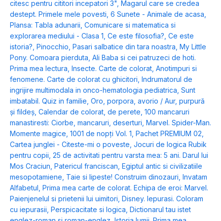
citesc pentru cititori incepatori 3"
,
Magarul care se credea
destept. Primele mele povesti
,
6 Sunete - Animale de acasa
,
Plansa: Tabla adunarii
,
Comunicare si matematica si
explorarea mediului - Clasa 1
,
Ce este filosofia?
,
Ce este
istoria?
,
Pinocchio
,
Pasari salbatice din tara noastra
,
My Little
Pony. Comoara pierduta
,
Ali Baba si cei patruzeci de hoti.
Prima mea lectura
,
Insecte. Carte de colorat
,
Anotimpuri si
fenomene. Carte de colorat cu ghicitori
,
Indrumatorul de
ingrijire multimodala in onco-hematologia pediatrica
,
Sunt
imbatabil. Quiz in familie
,
Oro, porpora, avorio / Aur, purpură
și fildeș
,
Calendar de colorat, de perete
,
100 mancaruri
manastiresti: Ciorbe, mancaruri, deserturi
,
Marvel. Spider-Man.
Momente magice
,
1001 de nopți Vol. 1
,
Pachet PREMIUM 02
,
Cartea junglei - Citeste-mi o poveste
,
Jocuri de logica Rubik
pentru copii
,
25 de activitati pentru varsta mea: 5 ani. Darul lui
Mos Craciun
,
Patericul franciscan
,
Egiptul antic si civilizatiile
mesopotamiene
,
Taie si lipeste! Construim dinozauri
,
Invatam
Alfabetul
,
Prima mea carte de colorat. Echipa de eroi: Marvel.
Paienjenelul si prietenii lui uimitori
,
Disney. Iepurasi. Coloram
cu iepurasii
,
Perspicacitate si logica
,
Dictionarul tau istet
englez-roman si roman-englez
,
Istoria lumii. Prima mea