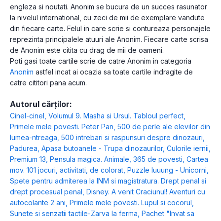
engleza si noutati. Anonim se bucura de un succes rasunator
la nivelul international, cu zeci de mii de exemplare vandute
din fiecare carte. Felul in care scrie si contureaza personajele
reprezinta principalele atuuri ale Anonim. Fiecare carte scrisa
de Anonim este citita cu drag de mii de oameni.
Poti gasi toate cartile scrie de catre Anonim in categoria
Anonim
astfel incat ai ocazia sa toate cartile indragite de
catre cititori pana acum.
Autorul cărților:
Cinel-cinel
,
Volumul 9. Masha si Ursul. Tabloul perfect
,
Primele mele povesti. Peter Pan
,
500 de perle ale elevilor din
lumea-ntreaga
,
500 intrebari si raspunsuri despre dinozauri
,
Padurea
,
Apasa butoanele - Trupa dinozaurilor
,
Culorile iernii
,
Premium 13
,
Pensula magica. Animale
,
365 de povesti
,
Cartea
mov. 101 jocuri, activitati, de colorat
,
Puzzle luuung - Unicorni
,
Spete pentru admiterea la INM si magistratura. Drept penal si
drept procesual penal
,
Disney. A venit Craciunul! Aventuri cu
autocolante 2 ani
,
Primele mele povesti. Lupul si cocorul
,
Sunete si senzatii tactile-Zarva la ferma
,
Pachet "Invat sa