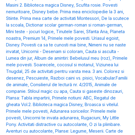
Masini 2. Biblioteca magica Disney
,
Scufita rosie. Povesti
nemuritoare
,
Disney bebe. Prima mea enciclopedie la 3 ani
,
Stiinte. Prima mea carte de activitati Montessori
,
De la scutece
la scoala
,
Dictionar scolar german-roman si roman-german
,
Mini teste - jocuri logice
,
Tinutele Sarei
,
Sfanta Ana
,
Planeta
noastra
,
Premium 14
,
Primele mele povesti. Uriasul egoist
,
Disney. Povesti ca sa te cunosti mai bine
,
Nimeni nu se naste
invatat
,
Unicornii - Desenam si coloram
,
Cauta si asculta -
Lumea din jur
,
Album de amintiri: Bebelusul meu (roz)
,
Primele
mele povesti. Soarecele, cocosul si motanul
,
Viziunea lui
Tnugdal
,
25 de activitati pentru varsta mea. 3 ani. Colorez si
desenez
,
Pescuieste
,
Razboi caini vs. pisici
,
Vocabular.Familii
de animale
,
Consilierul de lectură nr. 4/2015
,
Animale de
companie. Stiloul magic cu apa
,
Cauta si gaseste dinozauri
,
Plansa: Tabla impartirii
,
Primele notiuni: ABC
,
Regatul de
gheata Vol.2. Biblioteca magica Disney
,
Broasca si vitelul.
Primele mele povesti
,
Adunarea soriceilor. Primele mele
povesti
,
Unicornii te invata adunarea
,
Rugaciuni
,
My Little
Pony. Activitati distractive cu autocolante
,
O zi la plimbare.
Aventuri cu autocolante
,
Planse: Legume
,
Meserii. Carte de