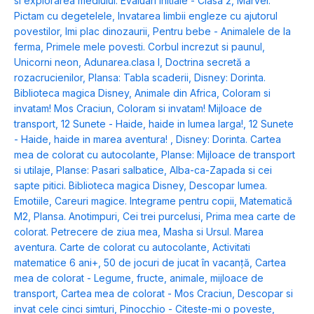
si explorarea mediului: Evaluari initiale - Clasa 2
,
Marvel.
Pictam cu degetelele
,
Invatarea limbii engleze cu ajutorul
povestilor
,
Imi plac dinozaurii
,
Pentru bebe - Animalele de la
ferma
,
Primele mele povesti. Corbul increzut si paunul
,
Unicorni neon
,
Adunarea.clasa I
,
Doctrina secretă a
rozacrucienilor
,
Plansa: Tabla scaderii
,
Disney: Dorinta.
Biblioteca magica Disney
,
Animale din Africa
,
Coloram si
invatam! Mos Craciun
,
Coloram si invatam! Mijloace de
transport
,
12 Sunete - Haide, haide in lumea larga!
,
12 Sunete
- Haide, haide in marea aventura!
,
Disney: Dorinta. Cartea
mea de colorat cu autocolante
,
Planse: Mijloace de transport
si utilaje
,
Planse: Pasari salbatice
,
Alba-ca-Zapada si cei
sapte pitici. Biblioteca magica Disney
,
Descopar lumea.
Emotiile
,
Careuri magice. Integrame pentru copii
,
Matematică
M2
,
Plansa. Anotimpuri
,
Cei trei purcelusi
,
Prima mea carte de
colorat. Petrecere de ziua mea
,
Masha si Ursul. Marea
aventura. Carte de colorat cu autocolante
,
Activitati
matematice 6 ani+
,
50 de jocuri de jucat în vacanță
,
Cartea
mea de colorat - Legume, fructe, animale, mijloace de
transport
,
Cartea mea de colorat - Mos Craciun
,
Descopar si
invat cele cinci simturi
,
Pinocchio - Citeste-mi o poveste
,