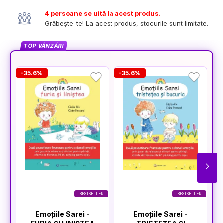
4 persoane se uită la acest produs.
Grăbește-te! La acest produs, stocurile sunt limitate.
TOP VÂNZĂRI
-35.6%
-35.6%
-
BESTSELLER
BESTSELLER
Emoțiile Sarei -
Emoțiile Sarei -