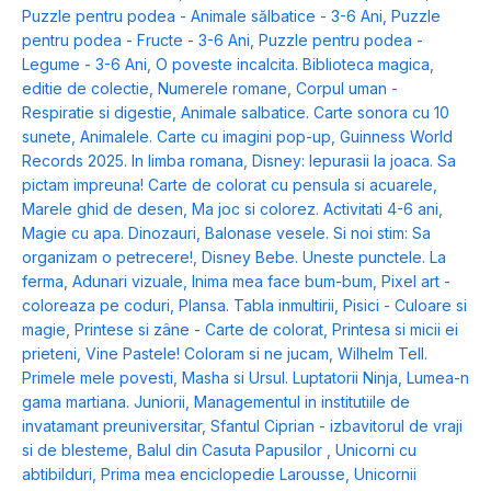
Puzzle pentru podea - Animale sălbatice - 3-6 Ani
,
Puzzle
pentru podea - Fructe - 3-6 Ani
,
Puzzle pentru podea -
Legume - 3-6 Ani
,
O poveste incalcita. Biblioteca magica,
editie de colectie
,
Numerele romane
,
Corpul uman -
Respiratie si digestie
,
Animale salbatice. Carte sonora cu 10
sunete
,
Animalele. Carte cu imagini pop-up
,
Guinness World
Records 2025. In limba romana
,
Disney: Iepurasii la joaca. Sa
pictam impreuna! Carte de colorat cu pensula si acuarele
,
Marele ghid de desen
,
Ma joc si colorez. Activitati 4-6 ani
,
Magie cu apa. Dinozauri
,
Balonase vesele. Si noi stim: Sa
organizam o petrecere!
,
Disney Bebe. Uneste punctele. La
ferma
,
Adunari vizuale
,
Inima mea face bum-bum
,
Pixel art -
coloreaza pe coduri
,
Plansa. Tabla inmultirii
,
Pisici - Culoare si
magie
,
Printese si zâne - Carte de colorat
,
Printesa si micii ei
prieteni
,
Vine Pastele! Coloram si ne jucam
,
Wilhelm Tell.
Primele mele povesti
,
Masha si Ursul. Luptatorii Ninja
,
Lumea-n
gama martiana. Juniorii
,
Managementul in institutiile de
invatamant preuniversitar
,
Sfantul Ciprian - izbavitorul de vraji
si de blesteme
,
Balul din Casuta Papusilor
,
Unicorni cu
abtibilduri
,
Prima mea enciclopedie Larousse
,
Unicornii