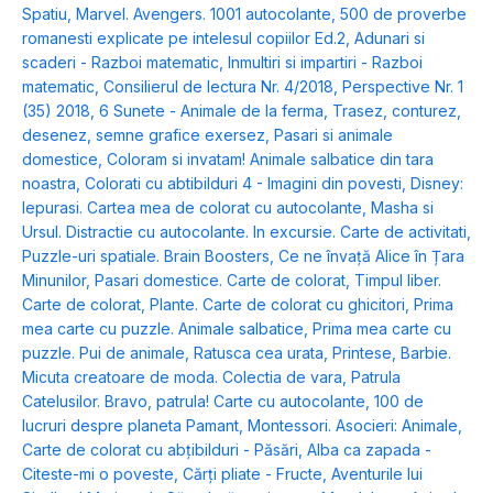
Spatiu
,
Marvel. Avengers. 1001 autocolante
,
500 de proverbe
romanesti explicate pe intelesul copiilor Ed.2
,
Adunari si
scaderi - Razboi matematic
,
Inmultiri si impartiri - Razboi
matematic
,
Consilierul de lectura Nr. 4/2018
,
Perspective Nr. 1
(35) 2018
,
6 Sunete - Animale de la ferma
,
Trasez, conturez,
desenez, semne grafice exersez
,
Pasari si animale
domestice
,
Coloram si invatam! Animale salbatice din tara
noastra
,
Colorati cu abtibilduri 4 - Imagini din povesti
,
Disney:
Iepurasi. Cartea mea de colorat cu autocolante
,
Masha si
Ursul. Distractie cu autocolante. In excursie. Carte de activitati
,
Puzzle-uri spatiale. Brain Boosters
,
Ce ne învață Alice în Țara
Minunilor
,
Pasari domestice. Carte de colorat
,
Timpul liber.
Carte de colorat
,
Plante. Carte de colorat cu ghicitori
,
Prima
mea carte cu puzzle. Animale salbatice
,
Prima mea carte cu
puzzle. Pui de animale
,
Ratusca cea urata
,
Printese
,
Barbie.
Micuta creatoare de moda. Colectia de vara
,
Patrula
Catelusilor. Bravo, patrula! Carte cu autocolante
,
100 de
lucruri despre planeta Pamant
,
Montessori. Asocieri: Animale
,
Carte de colorat cu abțibilduri - Păsări
,
Alba ca zapada -
Citeste-mi o poveste
,
Cărți pliate - Fructe
,
Aventurile lui