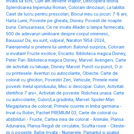
invata sa scrii
,
Cum am devenit vrajitor
,
Descopera istoria.
Splendoarea Imperiului Roman
,
Coloram dinozauri
,
La tablita:
Caiet de lucru pentru prescolari
,
Blocul meu cu jocuri: 7-8 ani
,
Harta Lumii
,
Poveste pe gheata
,
Disney. Povesti de noapte
buna. Cenusareasa
,
Ce ne invata Alladin si lampa fermecata
,
500 de adevaruri uimitoare despre corpul omenesc
,
Bauuuuu! Da, eu sunt, vulpea!
,
Naraton 1954-2024
,
Paienjenelul si prietenii lui uimitori: Balonul-surpriza
,
Coloram
si invatam! Fructe exotice
,
Encanto. Biblioteca magica Disney
,
Peter Pan. Biblioteca magica Disney
,
Marvel: Avengers. Carte
de activitati cu tatuaje
,
Disney. Marvel. Punct-cu-punct
,
O zi
cu printesele. Aventuri cu autocolante
,
Obiecte. Carte de
colorat cu ghicitori
,
Povestiri Zen
,
Vehicule
,
Primele mele
povesti. Inelul spiridusului
,
Misc si descopar. Culori
,
Activitati
stiintifice 7 ani+
,
Activitati de poveste. Ridichea uriasa. Carte
cu autocolante
,
Culori/La gradinita
,
Marvel. Spider-Man.
Megaplansa de colorat
,
Primele cuvinte in limba germana -
Invat cu Robin
,
Pachet PREMIUM 03
,
Carte de colorat cu
abțibilduri - Fructe
,
Cartea mea de colorat - Animale
,
Plansa
Adunarea
,
Plansa Reguli de circulatie
,
Scufita rosie - Citeste-
mi o poveste
,
Bebe Invata - Numerele
,
Pamantul si spatiul
,