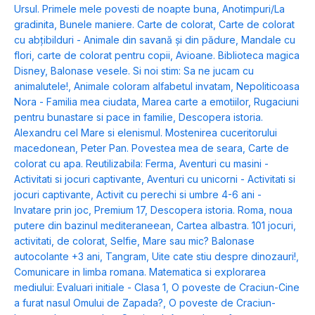
Ursul. Primele mele povesti de noapte buna
,
Anotimpuri/La
gradinita
,
Bunele maniere. Carte de colorat
,
Carte de colorat
cu abțibilduri - Animale din savană și din pădure
,
Mandale cu
flori, carte de colorat pentru copii
,
Avioane. Biblioteca magica
Disney
,
Balonase vesele. Si noi stim: Sa ne jucam cu
animalutele!
,
Animale coloram alfabetul invatam
,
Nepoliticoasa
Nora - Familia mea ciudata
,
Marea carte a emotiilor
,
Rugaciuni
pentru bunastare si pace in familie
,
Descopera istoria.
Alexandru cel Mare si elenismul. Mostenirea cuceritorului
macedonean
,
Peter Pan. Povestea mea de seara
,
Carte de
colorat cu apa. Reutilizabila: Ferma
,
Aventuri cu masini -
Activitati si jocuri captivante
,
Aventuri cu unicorni - Activitati si
jocuri captivante
,
Activit cu perechi si umbre 4-6 ani -
Invatare prin joc
,
Premium 17
,
Descopera istoria. Roma, noua
putere din bazinul mediteraneean
,
Cartea albastra. 101 jocuri,
activitati, de colorat
,
Selfie
,
Mare sau mic? Balonase
autocolante +3 ani
,
Tangram
,
Uite cate stiu despre dinozauri!
,
Comunicare in limba romana. Matematica si explorarea
mediului: Evaluari initiale - Clasa 1
,
O poveste de Craciun-Cine
a furat nasul Omului de Zapada?
,
O poveste de Craciun-