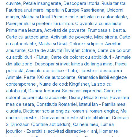
cuvinte
,
Petale insangerate
,
Descopera istoria. Rusia tarista.
Faurirea unui mare imperiu in Europa Rasariteana
,
Unicorni
magici
,
Masha si Ursul. Primele mele activitati cu autocolante
,
Paienjenelul si prietenii lui uimitori: O aventura cu maimute.
Prima mea lectura
,
Activitati de poveste. Frumoasa si bestia.
Carte cu autocolante
,
Activitati de poveste. Mica sirena. Carte
cu autocolante
,
Masha si Ursul. Colorez si lipesc. Aventuri
amuzante
,
Carte de activități Învățăm Cifrele
,
Carte de colorat
cu abțibilduri - Fluturi
,
Carte de colorat cu abțibilduri - Animale
din alte zone
,
Descopar si invat lumea de langa mine
,
Pisica
perfectă
,
Animale domestice - Loto
,
Lipeste si descopera
Animale. Peste 100 de autocolante
,
Gramatica limbii engleze
contemporane
,
Nume de cod: Kingfisher
,
La zoo cu
autobuzul
,
Disney. Iepurasi. Sa pictam impreuna! Carte de
colorat cu pensula si acuarele
,
Disney Mica Sirena. Povestea
mea de seara
,
Constitutia Romaniei
,
Istetul Ian - Familia mea
ciudata
,
Dictionar scolar englez-roman si roman-englez
,
Mai
cauta si lipeste - Dinozauri cu peste 50 de atibilduri
,
Coloram
3: Dinozauri (Contine abtibilduri)
,
Cainele meu
,
Lumea
jocurilor - Exercitii si activitati distractive 4 ani
,
Homer te