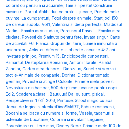
colorat cu pensula si acuarele
,
Taie si lipeste! Construim
masinute
,
Porcul. Abtibilduri colorate + jucarie
,
Primele mele
cuvinte: La cumparaturi
,
Totul despre animale
,
Start joc! 150
de careuri sudoku Vol.1
,
Valentina si dieta perfecta
,
Mladiosul
Martin - Familia mea ciudata
,
Porcusorul Pascal - Familia mea
ciudata
,
Povesti de 5 minute pentru fete
,
Invata singur. Carte
de activitati +6
,
Plansa. Grupuri de litere
,
Lumea minunata a
unicornilor
,
Activ. cu diferente si obiecte ascunse 4-7 ani -
Invatare prin joc
,
Premium 15
,
Enciclopedia cunoasterii.
Pamantul
,
Desteptarea Romaniei
,
Armonii florale
,
Palatul
Zanelor
,
Cartea mea despre - Dinozauri
,
Sunete si senzatii
tactile-Animale de companie
,
Dorinta
,
Dictionar tematic
german
,
Priveste si atinge ! Culorile
,
Primele mele povesti.
Nevastuica din hambar
,
500 de glume jucause pentru copii
Ed.2
,
Scaderea.clasa I
,
Bauuuuu! Da, eu sunt, pisica!
,
Perspective nr. 1 (31) 2016
,
Printese. Stiloul magic cu apa
,
Jocuri de logica si atentie/DinoSMART
,
Fabule romanesti
,
Bocanila se joaca cu numere si forme
,
Vesela, tacamuri si
ustensile de bucatarie
,
Coloram si invatam! Legume
,
Povestioare cu litere mari
,
Disney Bebe. Primele mele 100 de