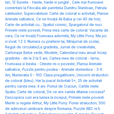
tari
,
12 Sunete - Haide, haide in jungla!
,
Cele mai frumoase
comentarii la Filocalia ale parintelui Dumitru Staniloae
,
Patrula
catelusilor: Supercatelusii. Carte de colorat si activitati
,
Planse:
Animale salbatice
,
Ce ne învață Ali Baba și cei 40 de hoți
,
Carte de activitati cu... Spatiul cosmic
,
Spargatorul de nuci.
Primele mele povesti
,
Prima mea carte de colorat. Vacanta de
vara
,
Ce ne învață Frumoasa adormită
,
My Little Pony. Ma joc
si invat. 1 2 3. Numara cu prietenii tai
,
Minijurnal de scolar
,
Reguli de circulatie/La gradinita
,
Jurnal de creativitate
,
Cartonașe Bebe vede, Modele
,
Calendarul meu anual: Incep
gradinita - de la 3 la 5 ani
,
Cartea mea de colorat - Iarna
,
Frumoasa si bestia - Citeste-mi o poveste
,
Plansa Animale
salbatice
,
Puzzle pentru podea - Animale domestice - 3-6
Ani
,
Numeratia 0 - 100. Clasa pregatitoare
,
Unicorni stralucitori
de colorat (bleu)
,
Hai la joaca! Activitati 5+
,
25 de activitati
pentru varsta mea: 4 ani. Pomul de Craciun
,
Cartile mele:
Spatiu. Carte de colorat
,
De ce are camila ditamai cocoasa?
Descopera cum era lumea la inceput
,
Primele mele povesti.
Merlin si regele Arthur
,
My Little Pony: Ponei stralucitori
,
500
de adevaruri uimitoare despre Romania
,
Puzzle ABC nr.5.