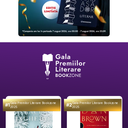
Gala Premilor Literare Bookzone
Gala Premilor Literare Bookzone
#1
#2
2025
2025