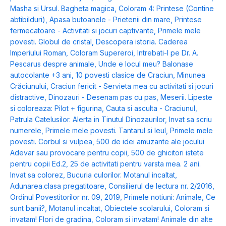
Masha si Ursul. Bagheta magica
,
Coloram 4: Printese (Contine
abtibilduri)
,
Apasa butoanele - Prietenii din mare
,
Printese
fermecatoare - Activitati si jocuri captivante
,
Primele mele
povesti. Globul de cristal
,
Descopera istoria. Caderea
Imperiului Roman
,
Coloram Supereroi
,
Intrebati-l pe Dr. A.
Pescarus despre animale
,
Unde e locul meu? Balonase
autocolante +3 ani
,
10 povesti clasice de Craciun
,
Minunea
Crăciunului
,
Craciun fericit - Servieta mea cu activitati si jocuri
distractive
,
Dinozauri - Desenam pas cu pas
,
Meserii. Lipeste
si coloreaza: Pilot + figurina
,
Cauta si asculta - Craciunul
,
Patrula Catelusilor. Alerta in Tinutul Dinozaurilor
,
Invat sa scriu
numerele
,
Primele mele povesti. Tantarul si leul
,
Primele mele
povesti. Corbul si vulpea
,
500 de idei amuzante ale jocului
Adevar sau provocare pentru copii
,
500 de ghicitori istete
pentru copii Ed.2
,
25 de activitati pentru varsta mea. 2 ani.
Invat sa colorez
,
Bucuria culorilor. Motanul incaltat
,
Adunarea.clasa pregatitoare
,
Consilierul de lectura nr. 2/2016
,
Ordinul Povestitorilor nr. 09, 2019
,
Primele notiuni: Animale
,
Ce
sunt banii?
,
Motanul incaltat
,
Obiectele scolarului
,
Coloram si
invatam! Flori de gradina
,
Coloram si invatam! Animale din alte