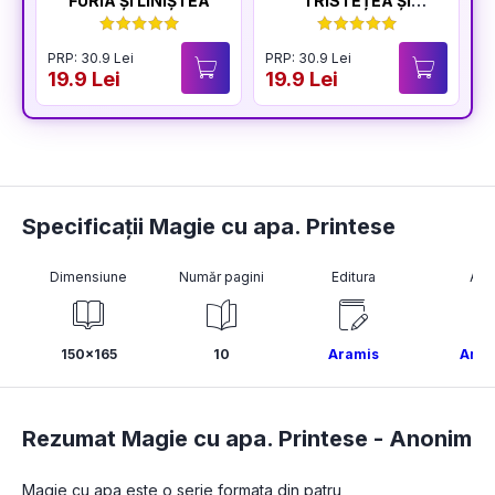
FURIA ȘI LINIȘTEA
TRISTEȚEA ȘI
BUCURIA
PRP: 30.9 Lei
PRP: 30.9 Lei
P
19.9 Lei
19.9 Lei
1
Specificații Magie cu apa. Printese
Dimensiune
Număr pagini
Editura
Aut
150x165
10
Aramis
Ano
Rezumat Magie cu apa. Printese -
Anonim
Magie cu apa
 este o serie formata din patru 