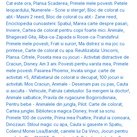
Cat este ora
,
Plansa Scaderea
,
Primele mele povesti. Petele
leopardului
,
Numerele - Scrie si sterge!
,
Bloc de colorat cu
abt.- Masini 2 reed
,
Bloc de colorat cu abt.- Zane reed
,
Enciclopedia cunoasterii: Spatiul
,
Marea carte despre pasari
,
Inviere
,
Cartea de colorat pentru copii foarte mici. Animale
,
Bhagavad-Gita
,
Alba-ca-Zapada si Rosie-ca-Trandafirul.
Primele mele povesti
,
Frati si surori
,
Ma distrez si ma joc cu
printese
,
Carte de colorat cu apa. Reutilizabila: Unicorni
,
Plansa. Cifrele
,
Poseta mea cu jocuri - Activitati distractive de
Craciun
,
Disney. Am 3 ani. Povesti pentru varsta mea
,
Primele
mele povesti. Pasarea Phoenix
,
Invata singur. carte de
activitati +5
,
Alfabetarul de colorat si decupat
,
100 jocuri si
activitati. Mos Craciun
,
Animale - Desenam pas cu pas
,
Cauta
si asculta - Vehicule
,
Patrula catelusilor. Sa mergem la doctor!
,
Animale salbatice
,
Pravila de rugaciune Bogorodisnaia
,
Pentru bebe - Animalele din jungla
,
Pilot. Carte de colorat
,
Cartea junglei. Biblioteca magica Disney
,
Invat sa scriu.
Primele 100 de cuvinte
,
Prima mea Psaltire
,
Piratul ia comoara
,
Dinozauri. Stiloul magic cu apa
,
Cauta si gaseste in Spatiu
,
Colierul Monei Lisa/Bandit, cainele lui Da Vinci
,
Jocuri pentru