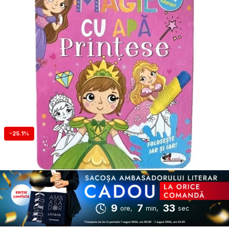
-25.1%
9
7
32
ore,
min,
sec