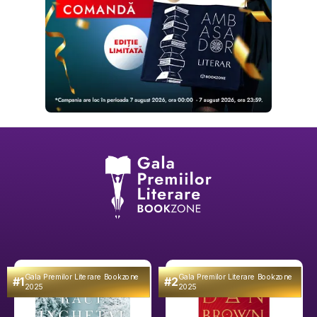
Gala Premilor Literare Bookzone
Gala Premilor Literare Bookzone
#1
#2
2025
2025