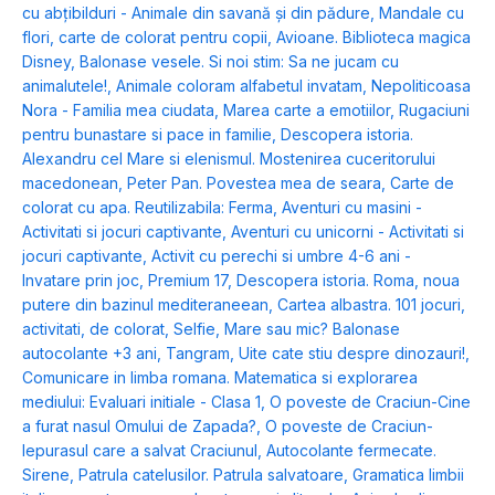
cu abțibilduri - Animale din savană și din pădure
,
Mandale cu
flori, carte de colorat pentru copii
,
Avioane. Biblioteca magica
Disney
,
Balonase vesele. Si noi stim: Sa ne jucam cu
animalutele!
,
Animale coloram alfabetul invatam
,
Nepoliticoasa
Nora - Familia mea ciudata
,
Marea carte a emotiilor
,
Rugaciuni
pentru bunastare si pace in familie
,
Descopera istoria.
Alexandru cel Mare si elenismul. Mostenirea cuceritorului
macedonean
,
Peter Pan. Povestea mea de seara
,
Carte de
colorat cu apa. Reutilizabila: Ferma
,
Aventuri cu masini -
Activitati si jocuri captivante
,
Aventuri cu unicorni - Activitati si
jocuri captivante
,
Activit cu perechi si umbre 4-6 ani -
Invatare prin joc
,
Premium 17
,
Descopera istoria. Roma, noua
putere din bazinul mediteraneean
,
Cartea albastra. 101 jocuri,
activitati, de colorat
,
Selfie
,
Mare sau mic? Balonase
autocolante +3 ani
,
Tangram
,
Uite cate stiu despre dinozauri!
,
Comunicare in limba romana. Matematica si explorarea
mediului: Evaluari initiale - Clasa 1
,
O poveste de Craciun-Cine
a furat nasul Omului de Zapada?
,
O poveste de Craciun-
Iepurasul care a salvat Craciunul
,
Autocolante fermecate.
Sirene
,
Patrula catelusilor. Patrula salvatoare
,
Gramatica limbii