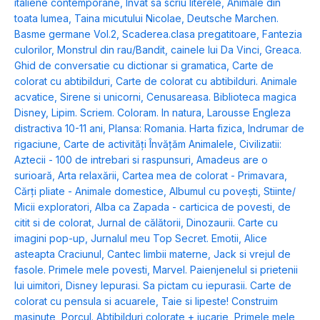
italiene contemporane
,
Invat sa scriu literele
,
Animale din
toata lumea
,
Taina micutului Nicolae
,
Deutsche Marchen.
Basme germane Vol.2
,
Scaderea.clasa pregatitoare
,
Fantezia
culorilor
,
Monstrul din rau/Bandit, cainele lui Da Vinci
,
Greaca.
Ghid de conversatie cu dictionar si gramatica
,
Carte de
colorat cu abtibilduri
,
Carte de colorat cu abtibilduri. Animale
acvatice
,
Sirene si unicorni
,
Cenusareasa. Biblioteca magica
Disney
,
Lipim. Scriem. Coloram. In natura
,
Larousse Engleza
distractiva 10-11 ani
,
Plansa: Romania. Harta fizica
,
Indrumar de
rigaciune
,
Carte de activități Învățăm Animalele
,
Civilizatii:
Aztecii - 100 de intrebari si raspunsuri
,
Amadeus are o
surioară
,
Arta relaxării
,
Cartea mea de colorat - Primavara
,
Cărți pliate - Animale domestice
,
Albumul cu povești
,
Stiinte/
Micii exploratori
,
Alba ca Zapada - carticica de povesti, de
citit si de colorat
,
Jurnal de călătorii
,
Dinozaurii. Carte cu
imagini pop-up
,
Jurnalul meu Top Secret. Emotii
,
Alice
asteapta Craciunul
,
Cantec limbii materne
,
Jack si vrejul de
fasole. Primele mele povesti
,
Marvel. Paienjenelul si prietenii
lui uimitori
,
Disney Iepurasi. Sa pictam cu iepurasii. Carte de
colorat cu pensula si acuarele
,
Taie si lipeste! Construim
masinute
,
Porcul. Abtibilduri colorate + jucarie
,
Primele mele