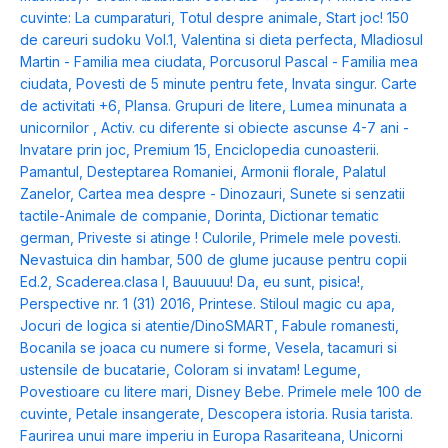
cuvinte: La cumparaturi
,
Totul despre animale
,
Start joc! 150
de careuri sudoku Vol.1
,
Valentina si dieta perfecta
,
Mladiosul
Martin - Familia mea ciudata
,
Porcusorul Pascal - Familia mea
ciudata
,
Povesti de 5 minute pentru fete
,
Invata singur. Carte
de activitati +6
,
Plansa. Grupuri de litere
,
Lumea minunata a
unicornilor
,
Activ. cu diferente si obiecte ascunse 4-7 ani -
Invatare prin joc
,
Premium 15
,
Enciclopedia cunoasterii.
Pamantul
,
Desteptarea Romaniei
,
Armonii florale
,
Palatul
Zanelor
,
Cartea mea despre - Dinozauri
,
Sunete si senzatii
tactile-Animale de companie
,
Dorinta
,
Dictionar tematic
german
,
Priveste si atinge ! Culorile
,
Primele mele povesti.
Nevastuica din hambar
,
500 de glume jucause pentru copii
Ed.2
,
Scaderea.clasa I
,
Bauuuuu! Da, eu sunt, pisica!
,
Perspective nr. 1 (31) 2016
,
Printese. Stiloul magic cu apa
,
Jocuri de logica si atentie/DinoSMART
,
Fabule romanesti
,
Bocanila se joaca cu numere si forme
,
Vesela, tacamuri si
ustensile de bucatarie
,
Coloram si invatam! Legume
,
Povestioare cu litere mari
,
Disney Bebe. Primele mele 100 de
cuvinte
,
Petale insangerate
,
Descopera istoria. Rusia tarista.
Faurirea unui mare imperiu in Europa Rasariteana
,
Unicorni