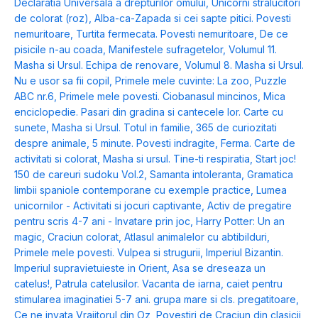
Declaratia Universala a drepturilor omului
,
Unicorni stralucitori
de colorat (roz)
,
Alba-ca-Zapada si cei sapte pitici. Povesti
nemuritoare
,
Turtita fermecata. Povesti nemuritoare
,
De ce
pisicile n-au coada
,
Manifestele sufragetelor
,
Volumul 11.
Masha si Ursul. Echipa de renovare
,
Volumul 8. Masha si Ursul.
Nu e usor sa fii copil
,
Primele mele cuvinte: La zoo
,
Puzzle
ABC nr.6
,
Primele mele povesti. Ciobanasul mincinos
,
Mica
enciclopedie. Pasari din gradina si cantecele lor. Carte cu
sunete
,
Masha si Ursul. Totul in familie
,
365 de curiozitati
despre animale
,
5 minute. Povesti indragite
,
Ferma. Carte de
activitati si colorat
,
Masha si ursul. Tine-ti respiratia
,
Start joc!
150 de careuri sudoku Vol.2
,
Samanta intoleranta
,
Gramatica
limbii spaniole contemporane cu exemple practice
,
Lumea
unicornilor - Activitati si jocuri captivante
,
Activ de pregatire
pentru scris 4-7 ani - Invatare prin joc
,
Harry Potter: Un an
magic
,
Craciun colorat
,
Atlasul animalelor cu abtibilduri
,
Primele mele povesti. Vulpea si strugurii
,
Imperiul Bizantin.
Imperiul supravietuieste in Orient
,
Asa se dreseaza un
catelus!
,
Patrula catelusilor. Vacanta de iarna
,
caiet pentru
stimularea imaginatiei 5-7 ani. grupa mare si cls. pregatitoare
,
Ce ne invata Vrajitorul din Oz
,
Povestiri de Craciun din clasicii