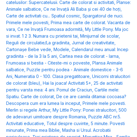
catelusilor: Supercatelusii. Carte de colorat si activitati
,
Planse:
Animale salbatice
,
Ce ne învață Ali Baba și cei 40 de hoți
,
Carte de activitati cu... Spatiul cosmic
,
Spargatorul de nuci.
Primele mele povesti
,
Prima mea carte de colorat. Vacanta de
vara
,
Ce ne învață Frumoasa adormită
,
My Little Pony. Ma joc
si invat. 1 2 3. Numara cu prietenii tai
,
Minijurnal de scolar
,
Reguli de circulatie/La gradinita
,
Jurnal de creativitate
,
Cartonașe Bebe vede, Modele
,
Calendarul meu anual: Incep
gradinita - de la 3 la 5 ani
,
Cartea mea de colorat - Iarna
,
Frumoasa si bestia - Citeste-mi o poveste
,
Plansa Animale
salbatice
,
Puzzle pentru podea - Animale domestice - 3-6
Ani
,
Numeratia 0 - 100. Clasa pregatitoare
,
Unicorni stralucitori
de colorat (bleu)
,
Hai la joaca! Activitati 5+
,
25 de activitati
pentru varsta mea: 4 ani. Pomul de Craciun
,
Cartile mele:
Spatiu. Carte de colorat
,
De ce are camila ditamai cocoasa?
Descopera cum era lumea la inceput
,
Primele mele povesti.
Merlin si regele Arthur
,
My Little Pony: Ponei stralucitori
,
500
de adevaruri uimitoare despre Romania
,
Puzzle ABC nr.5.
Activitati educative
,
Totul despre cuvinte
,
5 minute. Povesti
minunate
,
Prima mea Biblie
,
Masha si Ursul. Acrobatii
periculoase
,
Trei prietene de speriat
,
Maruntica Mira - Familia