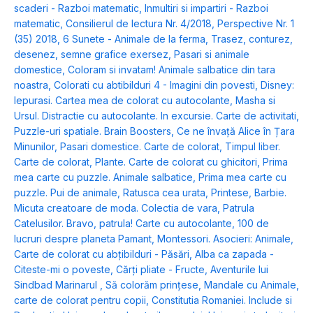
scaderi - Razboi matematic
,
Inmultiri si impartiri - Razboi
matematic
,
Consilierul de lectura Nr. 4/2018
,
Perspective Nr. 1
(35) 2018
,
6 Sunete - Animale de la ferma
,
Trasez, conturez,
desenez, semne grafice exersez
,
Pasari si animale
domestice
,
Coloram si invatam! Animale salbatice din tara
noastra
,
Colorati cu abtibilduri 4 - Imagini din povesti
,
Disney:
Iepurasi. Cartea mea de colorat cu autocolante
,
Masha si
Ursul. Distractie cu autocolante. In excursie. Carte de activitati
,
Puzzle-uri spatiale. Brain Boosters
,
Ce ne învață Alice în Țara
Minunilor
,
Pasari domestice. Carte de colorat
,
Timpul liber.
Carte de colorat
,
Plante. Carte de colorat cu ghicitori
,
Prima
mea carte cu puzzle. Animale salbatice
,
Prima mea carte cu
puzzle. Pui de animale
,
Ratusca cea urata
,
Printese
,
Barbie.
Micuta creatoare de moda. Colectia de vara
,
Patrula
Catelusilor. Bravo, patrula! Carte cu autocolante
,
100 de
lucruri despre planeta Pamant
,
Montessori. Asocieri: Animale
,
Carte de colorat cu abțibilduri - Păsări
,
Alba ca zapada -
Citeste-mi o poveste
,
Cărți pliate - Fructe
,
Aventurile lui
Sindbad Marinarul
,
Să colorăm prințese
,
Mandale cu Animale,
carte de colorat pentru copii
,
Constitutia Romaniei. Include si