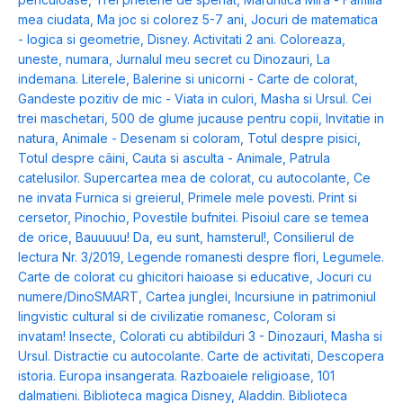
mea ciudata
,
Ma joc si colorez 5-7 ani
,
Jocuri de matematica
- logica si geometrie
,
Disney. Activitati 2 ani. Coloreaza,
uneste, numara
,
Jurnalul meu secret cu Dinozauri
,
La
indemana. Literele
,
Balerine si unicorni - Carte de colorat
,
Gandeste pozitiv de mic - Viata in culori
,
Masha si Ursul. Cei
trei maschetari
,
500 de glume jucause pentru copii
,
Invitatie in
natura
,
Animale - Desenam si coloram
,
Totul despre pisici
,
Totul despre câini
,
Cauta si asculta - Animale
,
Patrula
catelusilor. Supercartea mea de colorat, cu autocolante
,
Ce
ne invata Furnica si greierul
,
Primele mele povesti. Print si
cersetor
,
Pinochio
,
Povestile bufnitei. Pisoiul care se temea
de orice
,
Bauuuuu! Da, eu sunt, hamsterul!
,
Consilierul de
lectura Nr. 3/2019
,
Legende romanesti despre flori
,
Legumele.
Carte de colorat cu ghicitori haioase si educative
,
Jocuri cu
numere/DinoSMART
,
Cartea junglei
,
Incursiune in patrimoniul
lingvistic cultural si de civilizatie romanesc
,
Coloram si
invatam! Insecte
,
Colorati cu abtibilduri 3 - Dinozauri
,
Masha si
Ursul. Distractie cu autocolante. Carte de activitati
,
Descopera
istoria. Europa insangerata. Razboaiele religioase
,
101
dalmatieni. Biblioteca magica Disney
,
Aladdin. Biblioteca