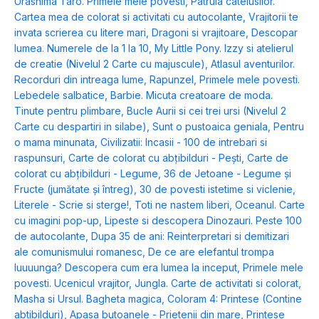
Urashima Taro. Primele mele povesti
,
Patrula catelusilor.
Cartea mea de colorat si activitati cu autocolante
,
Vrajitorii te
invata scrierea cu litere mari
,
Dragoni si vrajitoare
,
Descopar
lumea. Numerele de la 1 la 10
,
My Little Pony. Izzy si atelierul
de creatie (Nivelul 2 Carte cu majuscule)
,
Atlasul aventurilor.
Recorduri din intreaga lume
,
Rapunzel
,
Primele mele povesti.
Lebedele salbatice
,
Barbie. Micuta creatoare de moda.
Tinute pentru plimbare
,
Bucle Aurii si cei trei ursi (Nivelul 2
Carte cu despartiri in silabe)
,
Sunt o pustoaica geniala
,
Pentru
o mama minunata
,
Civilizatii: Incasii - 100 de intrebari si
raspunsuri
,
Carte de colorat cu abțibilduri - Pești
,
Carte de
colorat cu abțibilduri - Legume
,
36 de Jetoane - Legume și
Fructe (jumătate și întreg)
,
30 de povesti istetime si viclenie
,
Literele - Scrie si sterge!
,
Toti ne nastem liberi
,
Oceanul. Carte
cu imagini pop-up
,
Lipeste si descopera Dinozauri. Peste 100
de autocolante
,
Dupa 35 de ani: Reinterpretari si demitizari
ale comunismului romanesc
,
De ce are elefantul trompa
luuuunga? Descopera cum era lumea la inceput
,
Primele mele
povesti. Ucenicul vrajitor
,
Jungla. Carte de activitati si colorat
,
Masha si Ursul. Bagheta magica
,
Coloram 4: Printese (Contine
abtibilduri)
,
Apasa butoanele - Prietenii din mare
,
Printese