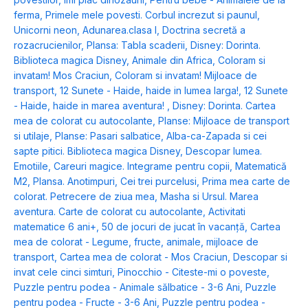
ferma
,
Primele mele povesti. Corbul increzut si paunul
,
Unicorni neon
,
Adunarea.clasa I
,
Doctrina secretă a
rozacrucienilor
,
Plansa: Tabla scaderii
,
Disney: Dorinta.
Biblioteca magica Disney
,
Animale din Africa
,
Coloram si
invatam! Mos Craciun
,
Coloram si invatam! Mijloace de
transport
,
12 Sunete - Haide, haide in lumea larga!
,
12 Sunete
- Haide, haide in marea aventura!
,
Disney: Dorinta. Cartea
mea de colorat cu autocolante
,
Planse: Mijloace de transport
si utilaje
,
Planse: Pasari salbatice
,
Alba-ca-Zapada si cei
sapte pitici. Biblioteca magica Disney
,
Descopar lumea.
Emotiile
,
Careuri magice. Integrame pentru copii
,
Matematică
M2
,
Plansa. Anotimpuri
,
Cei trei purcelusi
,
Prima mea carte de
colorat. Petrecere de ziua mea
,
Masha si Ursul. Marea
aventura. Carte de colorat cu autocolante
,
Activitati
matematice 6 ani+
,
50 de jocuri de jucat în vacanță
,
Cartea
mea de colorat - Legume, fructe, animale, mijloace de
transport
,
Cartea mea de colorat - Mos Craciun
,
Descopar si
invat cele cinci simturi
,
Pinocchio - Citeste-mi o poveste
,
Puzzle pentru podea - Animale sălbatice - 3-6 Ani
,
Puzzle
pentru podea - Fructe - 3-6 Ani
,
Puzzle pentru podea -