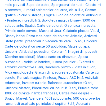
mele povesti. Supa de piatra
,
Spargatorul de nuci - Citeste-mi
o poveste
,
Jurnalul sarbatorilor de iarna, cls. a III-a
,
Semne
grafice - Scrie si sterge!
,
Logica
,
Bloc de colorat cu abtibilduri
- Printese
,
Incredibilii 2. Biblioteca magica Disney
,
1000 de
autocolante: Spatiul. Carte de colorat
,
O soricica increzuta.
Primele mele povesti
,
Masha si Ursul. Calatorie placuta Vol. 4
,
Disney bebe. Prima mea carte de colorat. Animale
,
Activitati
istete pentru prescolari in vacanta de vara 3-5 ani
,
Unicorni.
Carte de colorat cu peste 50 abtibilduri
,
Magie cu apa.
Unicorni
,
Alfabetul povestilor
,
Coloram 1: Imagini din povesti
(Contine abtibilduri)
,
Marea carte cu dinozauri
,
Apasa
butoanele - Vehicule harnice
,
Lumea jocurilor - Exercitii si
activitati distractive 6 ani
,
Gandeste pozitiv - Viata in culori
,
Mica enciclopedie. Glasuri din padurea ecuatoriala. Carte cu
sunete
,
Pensula magica. Printese
,
Puzzle ABC Nr.4. Activitati
educative
,
Invatam culorile. Balonase autocolante +3 ani
,
Unicornii visatori
,
Blocul meu cu jocuri: 8-9 ani
,
Primele mele
1000 de cuvinte in limba franceza
,
Cartea mea despre -
Spatiu
,
Marvel. Avengers. 1001 autocolante
,
500 de proverbe
romanesti explicate pe intelesul copiilor Ed.2
,
Adunari si