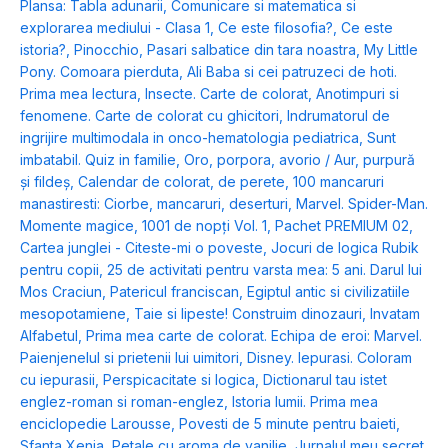
Plansa: Tabla adunarii
,
Comunicare si matematica si
explorarea mediului - Clasa 1
,
Ce este filosofia?
,
Ce este
istoria?
,
Pinocchio
,
Pasari salbatice din tara noastra
,
My Little
Pony. Comoara pierduta
,
Ali Baba si cei patruzeci de hoti.
Prima mea lectura
,
Insecte. Carte de colorat
,
Anotimpuri si
fenomene. Carte de colorat cu ghicitori
,
Indrumatorul de
ingrijire multimodala in onco-hematologia pediatrica
,
Sunt
imbatabil. Quiz in familie
,
Oro, porpora, avorio / Aur, purpură
și fildeș
,
Calendar de colorat, de perete
,
100 mancaruri
manastiresti: Ciorbe, mancaruri, deserturi
,
Marvel. Spider-Man.
Momente magice
,
1001 de nopți Vol. 1
,
Pachet PREMIUM 02
,
Cartea junglei - Citeste-mi o poveste
,
Jocuri de logica Rubik
pentru copii
,
25 de activitati pentru varsta mea: 5 ani. Darul lui
Mos Craciun
,
Patericul franciscan
,
Egiptul antic si civilizatiile
mesopotamiene
,
Taie si lipeste! Construim dinozauri
,
Invatam
Alfabetul
,
Prima mea carte de colorat. Echipa de eroi: Marvel.
Paienjenelul si prietenii lui uimitori
,
Disney. Iepurasi. Coloram
cu iepurasii
,
Perspicacitate si logica
,
Dictionarul tau istet
englez-roman si roman-englez
,
Istoria lumii. Prima mea
enciclopedie Larousse
,
Povesti de 5 minute pentru baieti
,
Sfanta Xenia
,
Petale cu aroma de vanilie
,
Jurnalul meu secret