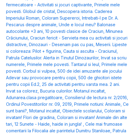
fermecatoare - Activitati si jocuri captivante
,
Primele mele
povesti. Globul de cristal
,
Descopera istoria. Caderea
Imperiului Roman
,
Coloram Supereroi
,
Intrebati-l pe Dr. A.
Pescarus despre animale
,
Unde e locul meu? Balonase
autocolante +3 ani
,
10 povesti clasice de Craciun
,
Minunea
Crăciunului
,
Craciun fericit - Servieta mea cu activitati si jocuri
distractive
,
Dinozauri - Desenam pas cu pas
,
Meserii. Lipeste
si coloreaza: Pilot + figurina
,
Cauta si asculta - Craciunul
,
Patrula Catelusilor. Alerta in Tinutul Dinozaurilor
,
Invat sa scriu
numerele
,
Primele mele povesti. Tantarul si leul
,
Primele mele
povesti. Corbul si vulpea
,
500 de idei amuzante ale jocului
Adevar sau provocare pentru copii
,
500 de ghicitori istete
pentru copii Ed.2
,
25 de activitati pentru varsta mea. 2 ani.
Invat sa colorez
,
Bucuria culorilor. Motanul incaltat
,
Adunarea.clasa pregatitoare
,
Consilierul de lectura nr. 2/2016
,
Ordinul Povestitorilor nr. 09, 2019
,
Primele notiuni: Animale
,
Ce
sunt banii?
,
Motanul incaltat
,
Obiectele scolarului
,
Coloram si
invatam! Flori de gradina
,
Coloram si invatam! Animale din alte
tari
,
12 Sunete - Haide, haide in jungla!
,
Cele mai frumoase
comentarii la Filocalia ale parintelui Dumitru Staniloae
,
Patrula