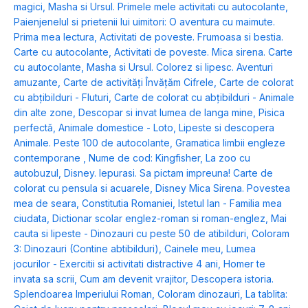
magici
,
Masha si Ursul. Primele mele activitati cu autocolante
,
Paienjenelul si prietenii lui uimitori: O aventura cu maimute.
Prima mea lectura
,
Activitati de poveste. Frumoasa si bestia.
Carte cu autocolante
,
Activitati de poveste. Mica sirena. Carte
cu autocolante
,
Masha si Ursul. Colorez si lipesc. Aventuri
amuzante
,
Carte de activități Învățăm Cifrele
,
Carte de colorat
cu abțibilduri - Fluturi
,
Carte de colorat cu abțibilduri - Animale
din alte zone
,
Descopar si invat lumea de langa mine
,
Pisica
perfectă
,
Animale domestice - Loto
,
Lipeste si descopera
Animale. Peste 100 de autocolante
,
Gramatica limbii engleze
contemporane
,
Nume de cod: Kingfisher
,
La zoo cu
autobuzul
,
Disney. Iepurasi. Sa pictam impreuna! Carte de
colorat cu pensula si acuarele
,
Disney Mica Sirena. Povestea
mea de seara
,
Constitutia Romaniei
,
Istetul Ian - Familia mea
ciudata
,
Dictionar scolar englez-roman si roman-englez
,
Mai
cauta si lipeste - Dinozauri cu peste 50 de atibilduri
,
Coloram
3: Dinozauri (Contine abtibilduri)
,
Cainele meu
,
Lumea
jocurilor - Exercitii si activitati distractive 4 ani
,
Homer te
invata sa scrii
,
Cum am devenit vrajitor
,
Descopera istoria.
Splendoarea Imperiului Roman
,
Coloram dinozauri
,
La tablita: