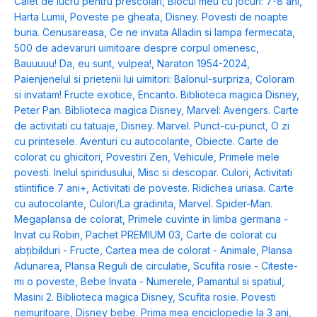
Caiet de lucru pentru prescolari
,
Blocul meu cu jocuri: 7-8 ani
,
Harta Lumii
,
Poveste pe gheata
,
Disney. Povesti de noapte
buna. Cenusareasa
,
Ce ne invata Alladin si lampa fermecata
,
500 de adevaruri uimitoare despre corpul omenesc
,
Bauuuuu! Da, eu sunt, vulpea!
,
Naraton 1954-2024
,
Paienjenelul si prietenii lui uimitori: Balonul-surpriza
,
Coloram
si invatam! Fructe exotice
,
Encanto. Biblioteca magica Disney
,
Peter Pan. Biblioteca magica Disney
,
Marvel: Avengers. Carte
de activitati cu tatuaje
,
Disney. Marvel. Punct-cu-punct
,
O zi
cu printesele. Aventuri cu autocolante
,
Obiecte. Carte de
colorat cu ghicitori
,
Povestiri Zen
,
Vehicule
,
Primele mele
povesti. Inelul spiridusului
,
Misc si descopar. Culori
,
Activitati
stiintifice 7 ani+
,
Activitati de poveste. Ridichea uriasa. Carte
cu autocolante
,
Culori/La gradinita
,
Marvel. Spider-Man.
Megaplansa de colorat
,
Primele cuvinte in limba germana -
Invat cu Robin
,
Pachet PREMIUM 03
,
Carte de colorat cu
abțibilduri - Fructe
,
Cartea mea de colorat - Animale
,
Plansa
Adunarea
,
Plansa Reguli de circulatie
,
Scufita rosie - Citeste-
mi o poveste
,
Bebe Invata - Numerele
,
Pamantul si spatiul
,
Masini 2. Biblioteca magica Disney
,
Scufita rosie. Povesti
nemuritoare
,
Disney bebe. Prima mea enciclopedie la 3 ani
,