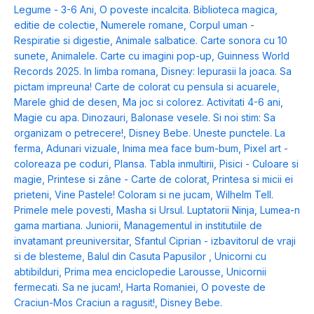
Legume - 3-6 Ani
,
O poveste incalcita. Biblioteca magica,
editie de colectie
,
Numerele romane
,
Corpul uman -
Respiratie si digestie
,
Animale salbatice. Carte sonora cu 10
sunete
,
Animalele. Carte cu imagini pop-up
,
Guinness World
Records 2025. In limba romana
,
Disney: Iepurasii la joaca. Sa
pictam impreuna! Carte de colorat cu pensula si acuarele
,
Marele ghid de desen
,
Ma joc si colorez. Activitati 4-6 ani
,
Magie cu apa. Dinozauri
,
Balonase vesele. Si noi stim: Sa
organizam o petrecere!
,
Disney Bebe. Uneste punctele. La
ferma
,
Adunari vizuale
,
Inima mea face bum-bum
,
Pixel art -
coloreaza pe coduri
,
Plansa. Tabla inmultirii
,
Pisici - Culoare si
magie
,
Printese si zâne - Carte de colorat
,
Printesa si micii ei
prieteni
,
Vine Pastele! Coloram si ne jucam
,
Wilhelm Tell.
Primele mele povesti
,
Masha si Ursul. Luptatorii Ninja
,
Lumea-n
gama martiana. Juniorii
,
Managementul in institutiile de
invatamant preuniversitar
,
Sfantul Ciprian - izbavitorul de vraji
si de blesteme
,
Balul din Casuta Papusilor
,
Unicorni cu
abtibilduri
,
Prima mea enciclopedie Larousse
,
Unicornii
fermecati. Sa ne jucam!
,
Harta Romaniei
,
O poveste de
Craciun-Mos Craciun a ragusit!
,
Disney Bebe.