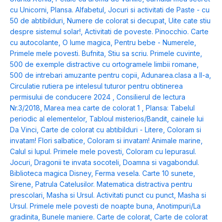
cu Unicorni
,
Plansa. Alfabetul
,
Jocuri si activitati de Paste - cu
50 de abtibilduri
,
Numere de colorat si decupat
,
Uite cate stiu
despre sistemul solar!
,
Activitati de poveste. Pinocchio. Carte
cu autocolante
,
O lume magica
,
Pentru bebe - Numerele
,
Primele mele povesti. Bufnita
,
Stiu sa scriu. Primele cuvinte
,
500 de exemple distractive cu ortogramele limbii romane
,
500 de intrebari amuzante pentru copii
,
Adunarea.clasa a II-a
,
Circulatie rutiera pe intelesul tuturor pentru obtinerea
permisului de conducere 2024
,
Consilierul de lectura
Nr.3/2018
,
Marea mea carte de colorat 1
,
Plansa: Tabelul
periodic al elementelor
,
Tabloul misterios/Bandit, cainele lui
Da Vinci
,
Carte de colorat cu abtibilduri - Litere
,
Coloram si
invatam! Flori salbatice
,
Coloram si invatam! Animale marine
,
Calul si lupul. Primele mele povesti
,
Coloram cu Iepurasul.
Jocuri
,
Dragonii te invata socoteli
,
Doamna si vagabondul.
Biblioteca magica Disney
,
Ferma vesela. Carte 10 sunete
,
Sirene
,
Patrula Catelusilor. Matematica distractiva pentru
prescolari
,
Masha si Ursul. Activitati punct cu punct
,
Masha si
Ursul. Primele mele povesti de noapte buna
,
Anotimpuri/La
gradinita
,
Bunele maniere. Carte de colorat
,
Carte de colorat