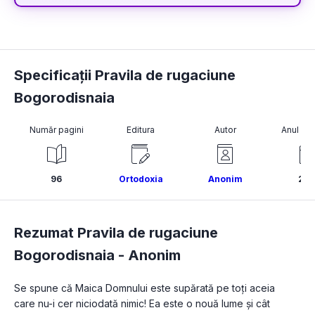
Specificații Pravila de rugaciune
Bogorodisnaia
Număr pagini
Editura
Autor
Anul pub
96
Ortodoxia
Anonim
20
Rezumat Pravila de rugaciune
Bogorodisnaia -
Anonim
Se spune că Maica Domnului este supărată pe toți aceia 
care nu-i cer niciodată nimic! Ea este o nouă lume și cât 