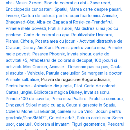
abt.- Masini 2 reed
,
Bloc de colorat cu abt.- Zane reed
,
Enciclopedia cunoasterii: Spatiul
,
Marea carte despre pasari
,
Inviere
,
Cartea de colorat pentru copii foarte mici. Animale
,
Bhagavad-Gita
,
Alba-ca-Zapada si Rosie-ca-Trandafirul.
Primele mele povesti
,
Frati si surori
,
Ma distrez si ma joc cu
printese
,
Carte de colorat cu apa. Reutilizabila: Unicorni
,
Plansa. Cifrele
,
Poseta mea cu jocuri - Activitati distractive de
Craciun
,
Disney. Am 3 ani. Povesti pentru varsta mea
,
Primele
mele povesti. Pasarea Phoenix
,
Invata singur. carte de
activitati +5
,
Alfabetarul de colorat si decupat
,
100 jocuri si
activitati. Mos Craciun
,
Animale - Desenam pas cu pas
,
Cauta
si asculta - Vehicule
,
Patrula catelusilor. Sa mergem la doctor!
,
Animale salbatice
,
Pravila de rugaciune Bogorodisnaia
,
Pentru bebe - Animalele din jungla
,
Pilot. Carte de colorat
,
Cartea junglei. Biblioteca magica Disney
,
Invat sa scriu.
Primele 100 de cuvinte
,
Prima mea Psaltire
,
Piratul ia comoara
,
Dinozauri. Stiloul magic cu apa
,
Cauta si gaseste in Spatiu
,
Colierul Monei Lisa/Bandit, cainele lui Da Vinci
,
Jocuri pentru
gradinita/DinoSMART
,
Ce este arta?
,
Patrula catelusilor. Somn
usor, catelusi!
,
Coloram si invatam! Figuri geometrice
,
Pescarul