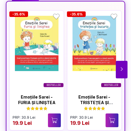
-35.6%
-35.6%
-
BESTSELLER
BESTSELLER
Emoțiile Sarei -
Emoțiile Sarei -
FURIA ȘI LINIȘTEA
TRISTEȚEA ȘI
BUCURIA
PRP: 30.9 Lei
PRP: 30.9 Lei
P
19.9 Lei
19.9 Lei
1