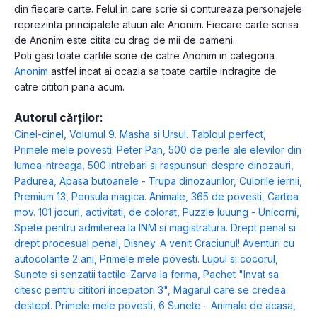
din fiecare carte. Felul in care scrie si contureaza personajele
reprezinta principalele atuuri ale Anonim. Fiecare carte scrisa
de Anonim este citita cu drag de mii de oameni.
Poti gasi toate cartile scrie de catre Anonim in categoria
Anonim
astfel incat ai ocazia sa toate cartile indragite de
catre cititori pana acum.
Autorul cărților:
Cinel-cinel
,
Volumul 9. Masha si Ursul. Tabloul perfect
,
Primele mele povesti. Peter Pan
,
500 de perle ale elevilor din
lumea-ntreaga
,
500 intrebari si raspunsuri despre dinozauri
,
Padurea
,
Apasa butoanele - Trupa dinozaurilor
,
Culorile iernii
,
Premium 13
,
Pensula magica. Animale
,
365 de povesti
,
Cartea
mov. 101 jocuri, activitati, de colorat
,
Puzzle luuung - Unicorni
,
Spete pentru admiterea la INM si magistratura. Drept penal si
drept procesual penal
,
Disney. A venit Craciunul! Aventuri cu
autocolante 2 ani
,
Primele mele povesti. Lupul si cocorul
,
Sunete si senzatii tactile-Zarva la ferma
,
Pachet "Invat sa
citesc pentru cititori incepatori 3"
,
Magarul care se credea
destept. Primele mele povesti
,
6 Sunete - Animale de acasa
,