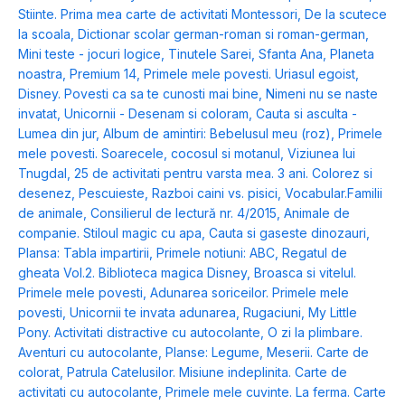
Stiinte. Prima mea carte de activitati Montessori
,
De la scutece
la scoala
,
Dictionar scolar german-roman si roman-german
,
Mini teste - jocuri logice
,
Tinutele Sarei
,
Sfanta Ana
,
Planeta
noastra
,
Premium 14
,
Primele mele povesti. Uriasul egoist
,
Disney. Povesti ca sa te cunosti mai bine
,
Nimeni nu se naste
invatat
,
Unicornii - Desenam si coloram
,
Cauta si asculta -
Lumea din jur
,
Album de amintiri: Bebelusul meu (roz)
,
Primele
mele povesti. Soarecele, cocosul si motanul
,
Viziunea lui
Tnugdal
,
25 de activitati pentru varsta mea. 3 ani. Colorez si
desenez
,
Pescuieste
,
Razboi caini vs. pisici
,
Vocabular.Familii
de animale
,
Consilierul de lectură nr. 4/2015
,
Animale de
companie. Stiloul magic cu apa
,
Cauta si gaseste dinozauri
,
Plansa: Tabla impartirii
,
Primele notiuni: ABC
,
Regatul de
gheata Vol.2. Biblioteca magica Disney
,
Broasca si vitelul.
Primele mele povesti
,
Adunarea soriceilor. Primele mele
povesti
,
Unicornii te invata adunarea
,
Rugaciuni
,
My Little
Pony. Activitati distractive cu autocolante
,
O zi la plimbare.
Aventuri cu autocolante
,
Planse: Legume
,
Meserii. Carte de
colorat
,
Patrula Catelusilor. Misiune indeplinita. Carte de
activitati cu autocolante
,
Primele mele cuvinte. La ferma. Carte