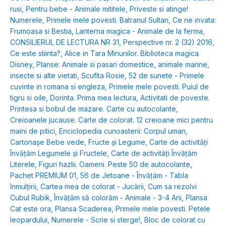
rusi
,
Pentru bebe - Animale mititele
,
Priveste si atinge!
Numerele
,
Primele mele povesti. Batranul Sultan
,
Ce ne invata:
Frumoasa si Bestia
,
Lanterna magica - Animale de la ferma
,
CONSILIERUL DE LECTURA NR 31
,
Perspective nr. 2 (32) 2016
,
Ce este stiinta?
,
Alice in Tara Minunilor. Biblioteca magica
Disney
,
Planse: Animale si pasari domestice, animale marine,
insecte si alte vietati
,
Scufita Rosie
,
52 de sunete - Primele
cuvinte in romana si engleza
,
Primele mele povesti. Puiul de
tigru si oile
,
Dorinta. Prima mea lectura
,
Activitati de poveste.
Printesa si bobul de mazare. Carte cu autocolante
,
Creioanele jucause. Carte de colorat. 12 creioane mici pentru
maini de pitici
,
Enciclopedia cunoasterii: Corpul uman
,
Cartonașe Bebe vede, Fructe și Legume
,
Carte de activități
Învățăm Legumele și Fructele
,
Carte de activități Învățăm
Literele
,
Figuri hazlii. Oameni. Peste 50 de autocolante
,
Pachet PREMIUM 01
,
56 de Jetoane - Învățăm - Tabla
înmulțirii
,
Cartea mea de colorat - Jucării
,
Cum sa rezolvi
Cubul Rubik
,
Învățăm să colorăm - Animale - 3-4 Ani
,
Plansa
Cat este ora
,
Plansa Scaderea
,
Primele mele povesti. Petele
leopardului
,
Numerele - Scrie si sterge!
,
Bloc de colorat cu