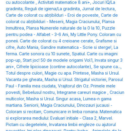
cu autocolante
,
Activitati matematice 8 ani+
,
Jocuri IQ/La
gradinita
,
Reguli de igiena/La gradinita
,
Jurnal de lectura
,
Carte de colorat cu abțibilduri - Eroi de poveste
,
Carte de
colorat cu abțibilduri - Meserii
,
Magia Craciunului
,
Plansa
Inmultirea
,
Plansa Numerele naturale de la 0 la 10
,
Puzzle
pentru podea - Alfabet - 3-6 Ani
,
My Little Pony. Coloram cu
poneii. Carte de colorat cu 4 creioane cerate
,
Grafisme si
cifre
,
Auto Mania
,
Gandire matematica - Scrie si sterge!
,
La
ferma. Carte sonora cu 10 sunete
,
Spatiul. Carte cu imagini
pop-up
,
Start joc! 50 de modele origami Vol.1
,
Invata singur 3
ani+
,
Cifrele lipicioase (contine autocolante)
,
Se spune ca...
,
Totul despre culori
,
Magie cu apa. Printese
,
Masha si Ursul.
Vacanta pe gheata
,
Masha si Ursul. Strigatul victoriei
,
Parosul
Paul - Familia mea ciudata
,
Vrajitorul din Oz. Primele mele
povesti
,
Bebelusul nostru
,
Integrame careuri magice
,
Craciun
multicolor
,
Masha si Ursul. Singur acasa
,
Lumea-n gama
martiana. Seniorii
,
Magia Craciunului
,
Dinozauri jucausi -
Coloram si recitam
,
Comunicare in limba romana. Matematica
si explorarea mediului: Evaluari initiale - Clasa 2
,
Marvel.
Pictam cu degetelele
,
Invatarea limbii engleze cu ajutorul
povestilor
,
Imi plac dinozaurii
,
Pentru bebe - Animalele de la