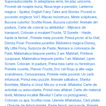
Superautocolante. In asteptarea iernii
,
Imi plac unicornii
,
Povesti de noapte buna
,
Noua lege a pensiilor
,
Lanterna
magica - Spatiul
,
English Fairy Tales and Stories. Povesti si
povestiri engleze Vol.1
,
Macao monstruos
,
Minte sclipitoare
,
Bucuria culorilor. Scufita Rosie
,
Bucuria culorilor. Animale din
padure
,
Carte de colorat cu abtibilduri - Mijloace de
transport
,
Coloram si invatam! Fructe
,
12 Sunete - Haide,
haide la ferma!
,
Primele mele povesti: Primul picnic al lui Olaf
,
Disney Pixar: Povestea jucariilor. Biblioteca magica Disney
,
My Little Pony. Surpriza de Paste
,
Numara si coloreaza de
Pasti
,
Matematica timpurie pentru 3 ani. Matstart
,
Printese
curajoase
,
Matematica timpurie pentru 1 an. Matstart
,
Lipim.
Scriem. Coloram. In padure
,
Prima mea carte cu ferestruici.
Primele cuvinte
,
Planse: Fructe
,
Eric cel Roșu și alte saga
scandinave
,
Cenusareasa
,
Primele mele povesti. Un cerb
infumurat
,
Primul meu puzzle. Animale salbatice
,
Sfantul
Bonifatie
,
Masha si Ursul. Ma joc si invat. Alfabetul. Carte de
activitati cu autocolante
,
Primul meu alfabet. Carte din material
textil
,
Motanul incaltat (Nivelul 1 Carte cu pictograme)
,
Coloram cu apa. Scufita rosie
,
Literele Alfabetului
,
Cărți pliate
- Obiecte de îmbrăcăminte
,
Paste fericit, iepurasule
,
Primele