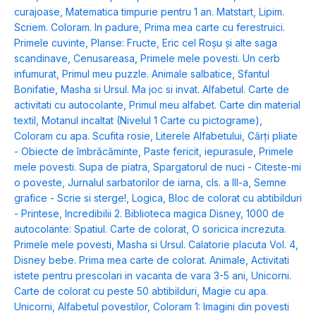
curajoase
,
Matematica timpurie pentru 1 an. Matstart
,
Lipim.
Scriem. Coloram. In padure
,
Prima mea carte cu ferestruici.
Primele cuvinte
,
Planse: Fructe
,
Eric cel Roșu și alte saga
scandinave
,
Cenusareasa
,
Primele mele povesti. Un cerb
infumurat
,
Primul meu puzzle. Animale salbatice
,
Sfantul
Bonifatie
,
Masha si Ursul. Ma joc si invat. Alfabetul. Carte de
activitati cu autocolante
,
Primul meu alfabet. Carte din material
textil
,
Motanul incaltat (Nivelul 1 Carte cu pictograme)
,
Coloram cu apa. Scufita rosie
,
Literele Alfabetului
,
Cărți pliate
- Obiecte de îmbrăcăminte
,
Paste fericit, iepurasule
,
Primele
mele povesti. Supa de piatra
,
Spargatorul de nuci - Citeste-mi
o poveste
,
Jurnalul sarbatorilor de iarna, cls. a III-a
,
Semne
grafice - Scrie si sterge!
,
Logica
,
Bloc de colorat cu abtibilduri
- Printese
,
Incredibilii 2. Biblioteca magica Disney
,
1000 de
autocolante: Spatiul. Carte de colorat
,
O soricica increzuta.
Primele mele povesti
,
Masha si Ursul. Calatorie placuta Vol. 4
,
Disney bebe. Prima mea carte de colorat. Animale
,
Activitati
istete pentru prescolari in vacanta de vara 3-5 ani
,
Unicorni.
Carte de colorat cu peste 50 abtibilduri
,
Magie cu apa.
Unicorni
,
Alfabetul povestilor
,
Coloram 1: Imagini din povesti