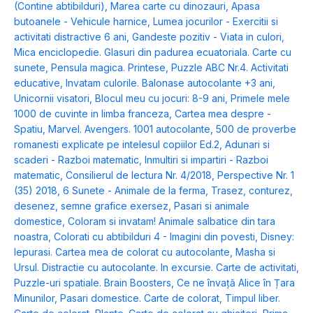
(Contine abtibilduri)
,
Marea carte cu dinozauri
,
Apasa
butoanele - Vehicule harnice
,
Lumea jocurilor - Exercitii si
activitati distractive 6 ani
,
Gandeste pozitiv - Viata in culori
,
Mica enciclopedie. Glasuri din padurea ecuatoriala. Carte cu
sunete
,
Pensula magica. Printese
,
Puzzle ABC Nr.4. Activitati
educative
,
Invatam culorile. Balonase autocolante +3 ani
,
Unicornii visatori
,
Blocul meu cu jocuri: 8-9 ani
,
Primele mele
1000 de cuvinte in limba franceza
,
Cartea mea despre -
Spatiu
,
Marvel. Avengers. 1001 autocolante
,
500 de proverbe
romanesti explicate pe intelesul copiilor Ed.2
,
Adunari si
scaderi - Razboi matematic
,
Inmultiri si impartiri - Razboi
matematic
,
Consilierul de lectura Nr. 4/2018
,
Perspective Nr. 1
(35) 2018
,
6 Sunete - Animale de la ferma
,
Trasez, conturez,
desenez, semne grafice exersez
,
Pasari si animale
domestice
,
Coloram si invatam! Animale salbatice din tara
noastra
,
Colorati cu abtibilduri 4 - Imagini din povesti
,
Disney:
Iepurasi. Cartea mea de colorat cu autocolante
,
Masha si
Ursul. Distractie cu autocolante. In excursie. Carte de activitati
,
Puzzle-uri spatiale. Brain Boosters
,
Ce ne învață Alice în Țara
Minunilor
,
Pasari domestice. Carte de colorat
,
Timpul liber.