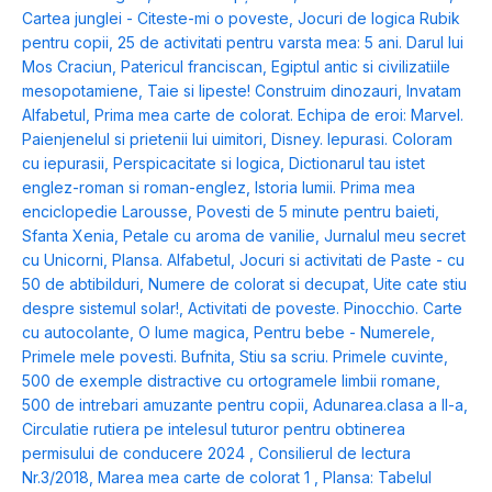
Cartea junglei - Citeste-mi o poveste
,
Jocuri de logica Rubik
pentru copii
,
25 de activitati pentru varsta mea: 5 ani. Darul lui
Mos Craciun
,
Patericul franciscan
,
Egiptul antic si civilizatiile
mesopotamiene
,
Taie si lipeste! Construim dinozauri
,
Invatam
Alfabetul
,
Prima mea carte de colorat. Echipa de eroi: Marvel.
Paienjenelul si prietenii lui uimitori
,
Disney. Iepurasi. Coloram
cu iepurasii
,
Perspicacitate si logica
,
Dictionarul tau istet
englez-roman si roman-englez
,
Istoria lumii. Prima mea
enciclopedie Larousse
,
Povesti de 5 minute pentru baieti
,
Sfanta Xenia
,
Petale cu aroma de vanilie
,
Jurnalul meu secret
cu Unicorni
,
Plansa. Alfabetul
,
Jocuri si activitati de Paste - cu
50 de abtibilduri
,
Numere de colorat si decupat
,
Uite cate stiu
despre sistemul solar!
,
Activitati de poveste. Pinocchio. Carte
cu autocolante
,
O lume magica
,
Pentru bebe - Numerele
,
Primele mele povesti. Bufnita
,
Stiu sa scriu. Primele cuvinte
,
500 de exemple distractive cu ortogramele limbii romane
,
500 de intrebari amuzante pentru copii
,
Adunarea.clasa a II-a
,
Circulatie rutiera pe intelesul tuturor pentru obtinerea
permisului de conducere 2024
,
Consilierul de lectura
Nr.3/2018
,
Marea mea carte de colorat 1
,
Plansa: Tabelul