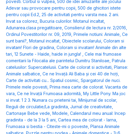
povesti. Corbul si vulpea
,
500 de idei amuzante ale jocului
Adevar sau provocare pentru copii
,
500 de ghicitori istete
pentru copii Ed.2
,
25 de activitati pentru varsta mea. 2 ani.
Invat sa colorez
,
Bucuria culorilor. Motanul incaltat
,
Adunarea.clasa pregatitoare
,
Consilierul de lectura nr. 2/2016
,
Ordinul Povestitorilor nr. 09, 2019
,
Primele notiuni: Animale
,
Ce
sunt banii?
,
Motanul incaltat
,
Obiectele scolarului
,
Coloram si
invatam! Flori de gradina
,
Coloram si invatam! Animale din alte
tari
,
12 Sunete - Haide, haide in jungla!
,
Cele mai frumoase
comentarii la Filocalia ale parintelui Dumitru Staniloae
,
Patrula
catelusilor: Supercatelusii. Carte de colorat si activitati
,
Planse:
Animale salbatice
,
Ce ne învață Ali Baba și cei 40 de hoți
,
Carte de activitati cu... Spatiul cosmic
,
Spargatorul de nuci.
Primele mele povesti
,
Prima mea carte de colorat. Vacanta de
vara
,
Ce ne învață Frumoasa adormită
,
My Little Pony. Ma joc
si invat. 1 2 3. Numara cu prietenii tai
,
Minijurnal de scolar
,
Reguli de circulatie/La gradinita
,
Jurnal de creativitate
,
Cartonașe Bebe vede, Modele
,
Calendarul meu anual: Incep
gradinita - de la 3 la 5 ani
,
Cartea mea de colorat - Iarna
,
Frumoasa si bestia - Citeste-mi o poveste
,
Plansa Animale
salbatice
,
Puzzle pentru podea - Animale domestice - 3-6