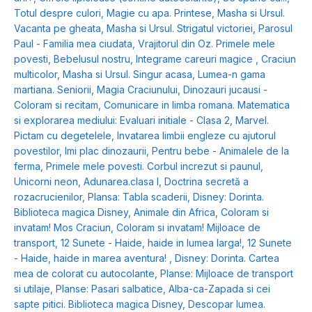
Totul despre culori
,
Magie cu apa. Printese
,
Masha si Ursul.
Vacanta pe gheata
,
Masha si Ursul. Strigatul victoriei
,
Parosul
Paul - Familia mea ciudata
,
Vrajitorul din Oz. Primele mele
povesti
,
Bebelusul nostru
,
Integrame careuri magice
,
Craciun
multicolor
,
Masha si Ursul. Singur acasa
,
Lumea-n gama
martiana. Seniorii
,
Magia Craciunului
,
Dinozauri jucausi -
Coloram si recitam
,
Comunicare in limba romana. Matematica
si explorarea mediului: Evaluari initiale - Clasa 2
,
Marvel.
Pictam cu degetelele
,
Invatarea limbii engleze cu ajutorul
povestilor
,
Imi plac dinozaurii
,
Pentru bebe - Animalele de la
ferma
,
Primele mele povesti. Corbul increzut si paunul
,
Unicorni neon
,
Adunarea.clasa I
,
Doctrina secretă a
rozacrucienilor
,
Plansa: Tabla scaderii
,
Disney: Dorinta.
Biblioteca magica Disney
,
Animale din Africa
,
Coloram si
invatam! Mos Craciun
,
Coloram si invatam! Mijloace de
transport
,
12 Sunete - Haide, haide in lumea larga!
,
12 Sunete
- Haide, haide in marea aventura!
,
Disney: Dorinta. Cartea
mea de colorat cu autocolante
,
Planse: Mijloace de transport
si utilaje
,
Planse: Pasari salbatice
,
Alba-ca-Zapada si cei
sapte pitici. Biblioteca magica Disney
,
Descopar lumea.