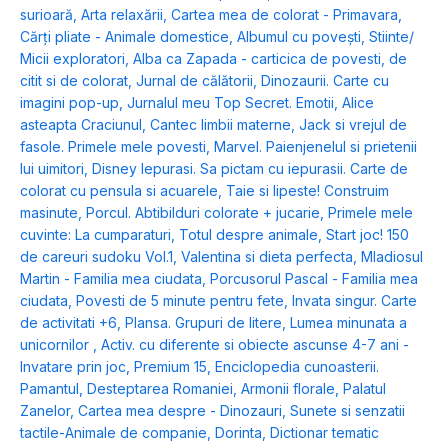
surioară
,
Arta relaxării
,
Cartea mea de colorat - Primavara
,
Cărți pliate - Animale domestice
,
Albumul cu povești
,
Stiinte/
Micii exploratori
,
Alba ca Zapada - carticica de povesti, de
citit si de colorat
,
Jurnal de călătorii
,
Dinozaurii. Carte cu
imagini pop-up
,
Jurnalul meu Top Secret. Emotii
,
Alice
asteapta Craciunul
,
Cantec limbii materne
,
Jack si vrejul de
fasole. Primele mele povesti
,
Marvel. Paienjenelul si prietenii
lui uimitori
,
Disney Iepurasi. Sa pictam cu iepurasii. Carte de
colorat cu pensula si acuarele
,
Taie si lipeste! Construim
masinute
,
Porcul. Abtibilduri colorate + jucarie
,
Primele mele
cuvinte: La cumparaturi
,
Totul despre animale
,
Start joc! 150
de careuri sudoku Vol.1
,
Valentina si dieta perfecta
,
Mladiosul
Martin - Familia mea ciudata
,
Porcusorul Pascal - Familia mea
ciudata
,
Povesti de 5 minute pentru fete
,
Invata singur. Carte
de activitati +6
,
Plansa. Grupuri de litere
,
Lumea minunata a
unicornilor
,
Activ. cu diferente si obiecte ascunse 4-7 ani -
Invatare prin joc
,
Premium 15
,
Enciclopedia cunoasterii.
Pamantul
,
Desteptarea Romaniei
,
Armonii florale
,
Palatul
Zanelor
,
Cartea mea despre - Dinozauri
,
Sunete si senzatii
tactile-Animale de companie
,
Dorinta
,
Dictionar tematic