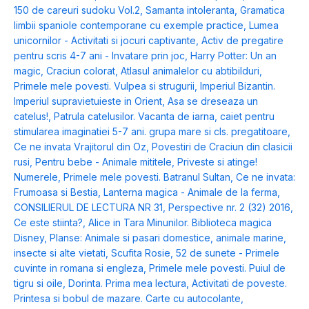
150 de careuri sudoku Vol.2
,
Samanta intoleranta
,
Gramatica
limbii spaniole contemporane cu exemple practice
,
Lumea
unicornilor - Activitati si jocuri captivante
,
Activ de pregatire
pentru scris 4-7 ani - Invatare prin joc
,
Harry Potter: Un an
magic
,
Craciun colorat
,
Atlasul animalelor cu abtibilduri
,
Primele mele povesti. Vulpea si strugurii
,
Imperiul Bizantin.
Imperiul supravietuieste in Orient
,
Asa se dreseaza un
catelus!
,
Patrula catelusilor. Vacanta de iarna
,
caiet pentru
stimularea imaginatiei 5-7 ani. grupa mare si cls. pregatitoare
,
Ce ne invata Vrajitorul din Oz
,
Povestiri de Craciun din clasicii
rusi
,
Pentru bebe - Animale mititele
,
Priveste si atinge!
Numerele
,
Primele mele povesti. Batranul Sultan
,
Ce ne invata:
Frumoasa si Bestia
,
Lanterna magica - Animale de la ferma
,
CONSILIERUL DE LECTURA NR 31
,
Perspective nr. 2 (32) 2016
,
Ce este stiinta?
,
Alice in Tara Minunilor. Biblioteca magica
Disney
,
Planse: Animale si pasari domestice, animale marine,
insecte si alte vietati
,
Scufita Rosie
,
52 de sunete - Primele
cuvinte in romana si engleza
,
Primele mele povesti. Puiul de
tigru si oile
,
Dorinta. Prima mea lectura
,
Activitati de poveste.
Printesa si bobul de mazare. Carte cu autocolante
,