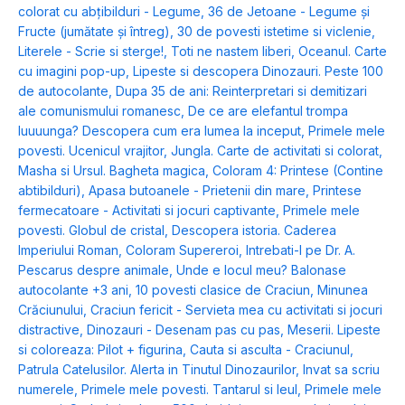
colorat cu abțibilduri - Legume
,
36 de Jetoane - Legume și
Fructe (jumătate și întreg)
,
30 de povesti istetime si viclenie
,
Literele - Scrie si sterge!
,
Toti ne nastem liberi
,
Oceanul. Carte
cu imagini pop-up
,
Lipeste si descopera Dinozauri. Peste 100
de autocolante
,
Dupa 35 de ani: Reinterpretari si demitizari
ale comunismului romanesc
,
De ce are elefantul trompa
luuuunga? Descopera cum era lumea la inceput
,
Primele mele
povesti. Ucenicul vrajitor
,
Jungla. Carte de activitati si colorat
,
Masha si Ursul. Bagheta magica
,
Coloram 4: Printese (Contine
abtibilduri)
,
Apasa butoanele - Prietenii din mare
,
Printese
fermecatoare - Activitati si jocuri captivante
,
Primele mele
povesti. Globul de cristal
,
Descopera istoria. Caderea
Imperiului Roman
,
Coloram Supereroi
,
Intrebati-l pe Dr. A.
Pescarus despre animale
,
Unde e locul meu? Balonase
autocolante +3 ani
,
10 povesti clasice de Craciun
,
Minunea
Crăciunului
,
Craciun fericit - Servieta mea cu activitati si jocuri
distractive
,
Dinozauri - Desenam pas cu pas
,
Meserii. Lipeste
si coloreaza: Pilot + figurina
,
Cauta si asculta - Craciunul
,
Patrula Catelusilor. Alerta in Tinutul Dinozaurilor
,
Invat sa scriu
numerele
,
Primele mele povesti. Tantarul si leul
,
Primele mele