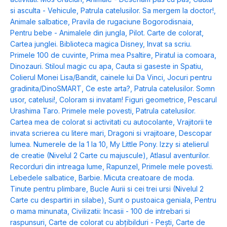
si asculta - Vehicule
,
Patrula catelusilor. Sa mergem la doctor!
,
Animale salbatice
,
Pravila de rugaciune Bogorodisnaia
,
Pentru bebe - Animalele din jungla
,
Pilot. Carte de colorat
,
Cartea junglei. Biblioteca magica Disney
,
Invat sa scriu.
Primele 100 de cuvinte
,
Prima mea Psaltire
,
Piratul ia comoara
,
Dinozauri. Stiloul magic cu apa
,
Cauta si gaseste in Spatiu
,
Colierul Monei Lisa/Bandit, cainele lui Da Vinci
,
Jocuri pentru
gradinita/DinoSMART
,
Ce este arta?
,
Patrula catelusilor. Somn
usor, catelusi!
,
Coloram si invatam! Figuri geometrice
,
Pescarul
Urashima Taro. Primele mele povesti
,
Patrula catelusilor.
Cartea mea de colorat si activitati cu autocolante
,
Vrajitorii te
invata scrierea cu litere mari
,
Dragoni si vrajitoare
,
Descopar
lumea. Numerele de la 1 la 10
,
My Little Pony. Izzy si atelierul
de creatie (Nivelul 2 Carte cu majuscule)
,
Atlasul aventurilor.
Recorduri din intreaga lume
,
Rapunzel
,
Primele mele povesti.
Lebedele salbatice
,
Barbie. Micuta creatoare de moda.
Tinute pentru plimbare
,
Bucle Aurii si cei trei ursi (Nivelul 2
Carte cu despartiri in silabe)
,
Sunt o pustoaica geniala
,
Pentru
o mama minunata
,
Civilizatii: Incasii - 100 de intrebari si
raspunsuri
,
Carte de colorat cu abțibilduri - Pești
,
Carte de