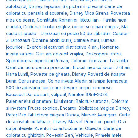
autobuzul
,
Disney. Iepurasi. Sa pictam impreuna! Carte de
colorat cu pensula si acuarele
,
Disney Mica Sirena. Povestea
mea de seara
,
Constitutia Romaniei
,
Istetul Ian - Familia mea
ciudata
,
Dictionar scolar englez-roman si roman-englez
,
Mai
cauta si lipeste - Dinozauri cu peste 50 de atibilduri
,
Coloram
3: Dinozauri (Contine abtibilduri)
,
Cainele meu
,
Lumea
jocurilor - Exercitii si activitati distractive 4 ani
,
Homer te
invata sa scrii
,
Cum am devenit vrajitor
,
Descopera istoria.
Splendoarea Imperiului Roman
,
Coloram dinozauri
,
La tablita:
Caiet de lucru pentru prescolari
,
Blocul meu cu jocuri: 7-8 ani
,
Harta Lumii
,
Poveste pe gheata
,
Disney. Povesti de noapte
buna. Cenusareasa
,
Ce ne invata Alladin si lampa fermecata
,
500 de adevaruri uimitoare despre corpul omenesc
,
Bauuuuu! Da, eu sunt, vulpea!
,
Naraton 1954-2024
,
Paienjenelul si prietenii lui uimitori: Balonul-surpriza
,
Coloram
si invatam! Fructe exotice
,
Encanto. Biblioteca magica Disney
,
Peter Pan. Biblioteca magica Disney
,
Marvel: Avengers. Carte
de activitati cu tatuaje
,
Disney. Marvel. Punct-cu-punct
,
O zi
cu printesele. Aventuri cu autocolante
,
Obiecte. Carte de
colorat cu ghicitori
,
Povestiri Zen
,
Vehicule
,
Primele mele