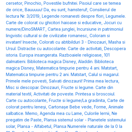
cersetor
,
Pinochio
,
Povestile bufnitei. Pisoiul care se temea
de orice
,
Bauuuuu! Da, eu sunt, hamsterul!
,
Consilierul de
lectura Nr. 3/2019
,
Legende romanesti despre flori
,
Legumele.
Carte de colorat cu ghicitori haioase si educative
,
Jocuri cu
numere/DinoSMART
,
Cartea junglei
,
Incursiune in patrimoniul
lingvistic cultural si de civilizatie romanesc
,
Coloram si
invatam! Insecte
,
Colorati cu abtibilduri 3 - Dinozauri
,
Masha si
Ursul. Distractie cu autocolante. Carte de activitati
,
Descopera
istoria. Europa insangerata. Razboaiele religioase
,
101
dalmatieni. Biblioteca magica Disney
,
Aladdin. Biblioteca
magica Disney
,
Matematica timpurie pentru 4 ani. Matstart
,
Matematica timpurie pentru 2 ani. Matstart
,
Calul si magarul.
Primele mele povesti
,
Salvati dinozaurii! Prima mea lectura
,
Misc si descopar. Dinozauri
,
Fructe si legume. Carte din
material textil
,
Activitati de poveste. Printesa si broscoiul.
Carte cu autocolante
,
Fructe si legume/La gradinita
,
Carte de
colorat pentru leneși
,
Cartonașe Bebe vede, Forme
,
Animale
salbatice. Memo
,
Agenda mea cu Lame
,
Culorile Iernii
,
Ne
pregatim de Paste
,
Plansa sistemul solar - Planetele sistemului
solar
,
Plansa - Alfabetul
,
Plansa Numerele naturale de la 0 la