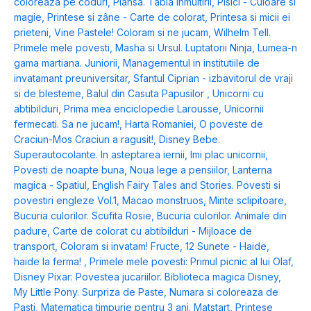
coloreaza pe coduri
,
Plansa. Tabla inmultirii
,
Pisici - Culoare si
magie
,
Printese si zâne - Carte de colorat
,
Printesa si micii ei
prieteni
,
Vine Pastele! Coloram si ne jucam
,
Wilhelm Tell.
Primele mele povesti
,
Masha si Ursul. Luptatorii Ninja
,
Lumea-n
gama martiana. Juniorii
,
Managementul in institutiile de
invatamant preuniversitar
,
Sfantul Ciprian - izbavitorul de vraji
si de blesteme
,
Balul din Casuta Papusilor
,
Unicorni cu
abtibilduri
,
Prima mea enciclopedie Larousse
,
Unicornii
fermecati. Sa ne jucam!
,
Harta Romaniei
,
O poveste de
Craciun-Mos Craciun a ragusit!
,
Disney Bebe.
Superautocolante. In asteptarea iernii
,
Imi plac unicornii
,
Povesti de noapte buna
,
Noua lege a pensiilor
,
Lanterna
magica - Spatiul
,
English Fairy Tales and Stories. Povesti si
povestiri engleze Vol.1
,
Macao monstruos
,
Minte sclipitoare
,
Bucuria culorilor. Scufita Rosie
,
Bucuria culorilor. Animale din
padure
,
Carte de colorat cu abtibilduri - Mijloace de
transport
,
Coloram si invatam! Fructe
,
12 Sunete - Haide,
haide la ferma!
,
Primele mele povesti: Primul picnic al lui Olaf
,
Disney Pixar: Povestea jucariilor. Biblioteca magica Disney
,
My Little Pony. Surpriza de Paste
,
Numara si coloreaza de
Pasti
,
Matematica timpurie pentru 3 ani. Matstart
,
Printese