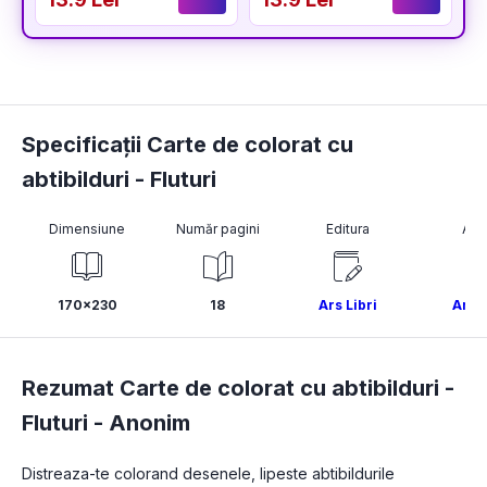
Specificații Carte de colorat cu
abtibilduri - Fluturi
Dimensiune
Număr pagini
Editura
Aut
170x230
18
Ars Libri
Ano
Rezumat Carte de colorat cu abtibilduri -
Fluturi -
Anonim
Distreaza-te colorand desenele, lipeste abtibildurile 