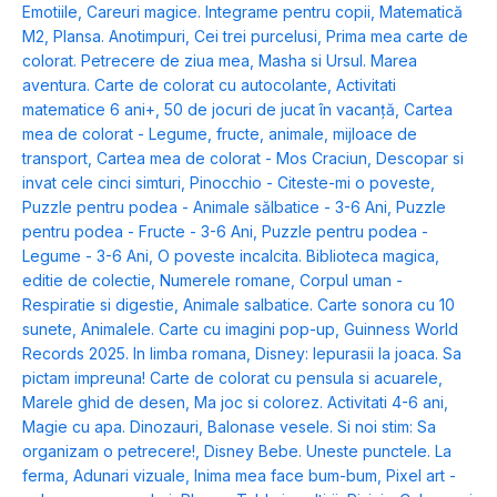
Emotiile
,
Careuri magice. Integrame pentru copii
,
Matematică
M2
,
Plansa. Anotimpuri
,
Cei trei purcelusi
,
Prima mea carte de
colorat. Petrecere de ziua mea
,
Masha si Ursul. Marea
aventura. Carte de colorat cu autocolante
,
Activitati
matematice 6 ani+
,
50 de jocuri de jucat în vacanță
,
Cartea
mea de colorat - Legume, fructe, animale, mijloace de
transport
,
Cartea mea de colorat - Mos Craciun
,
Descopar si
invat cele cinci simturi
,
Pinocchio - Citeste-mi o poveste
,
Puzzle pentru podea - Animale sălbatice - 3-6 Ani
,
Puzzle
pentru podea - Fructe - 3-6 Ani
,
Puzzle pentru podea -
Legume - 3-6 Ani
,
O poveste incalcita. Biblioteca magica,
editie de colectie
,
Numerele romane
,
Corpul uman -
Respiratie si digestie
,
Animale salbatice. Carte sonora cu 10
sunete
,
Animalele. Carte cu imagini pop-up
,
Guinness World
Records 2025. In limba romana
,
Disney: Iepurasii la joaca. Sa
pictam impreuna! Carte de colorat cu pensula si acuarele
,
Marele ghid de desen
,
Ma joc si colorez. Activitati 4-6 ani
,
Magie cu apa. Dinozauri
,
Balonase vesele. Si noi stim: Sa
organizam o petrecere!
,
Disney Bebe. Uneste punctele. La
ferma
,
Adunari vizuale
,
Inima mea face bum-bum
,
Pixel art -