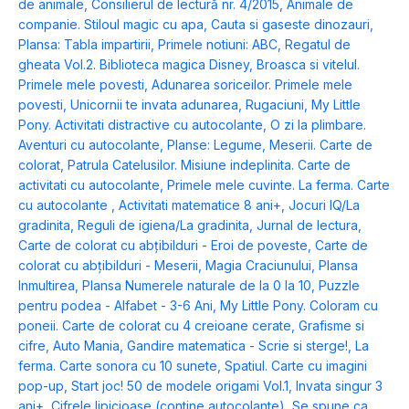
de animale
,
Consilierul de lectură nr. 4/2015
,
Animale de
companie. Stiloul magic cu apa
,
Cauta si gaseste dinozauri
,
Plansa: Tabla impartirii
,
Primele notiuni: ABC
,
Regatul de
gheata Vol.2. Biblioteca magica Disney
,
Broasca si vitelul.
Primele mele povesti
,
Adunarea soriceilor. Primele mele
povesti
,
Unicornii te invata adunarea
,
Rugaciuni
,
My Little
Pony. Activitati distractive cu autocolante
,
O zi la plimbare.
Aventuri cu autocolante
,
Planse: Legume
,
Meserii. Carte de
colorat
,
Patrula Catelusilor. Misiune indeplinita. Carte de
activitati cu autocolante
,
Primele mele cuvinte. La ferma. Carte
cu autocolante
,
Activitati matematice 8 ani+
,
Jocuri IQ/La
gradinita
,
Reguli de igiena/La gradinita
,
Jurnal de lectura
,
Carte de colorat cu abțibilduri - Eroi de poveste
,
Carte de
colorat cu abțibilduri - Meserii
,
Magia Craciunului
,
Plansa
Inmultirea
,
Plansa Numerele naturale de la 0 la 10
,
Puzzle
pentru podea - Alfabet - 3-6 Ani
,
My Little Pony. Coloram cu
poneii. Carte de colorat cu 4 creioane cerate
,
Grafisme si
cifre
,
Auto Mania
,
Gandire matematica - Scrie si sterge!
,
La
ferma. Carte sonora cu 10 sunete
,
Spatiul. Carte cu imagini
pop-up
,
Start joc! 50 de modele origami Vol.1
,
Invata singur 3
ani+
,
Cifrele lipicioase (contine autocolante)
,
Se spune ca...
,