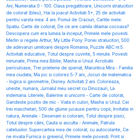
Ani
,
Numeratia 0 - 100. Clasa pregatitoare
,
Unicorni stralucitori
de colorat (bleu)
,
Hai la joaca! Activitati 5+
,
25 de activitati
pentru varsta mea: 4 ani. Pomul de Craciun
,
Cartile mele:
Spatiu. Carte de colorat
,
De ce are camila ditamai cocoasa?
Descopera cum era lumea la inceput
,
Primele mele povesti.
Merlin si regele Arthur
,
My Little Pony: Ponei stralucitori
,
500
de adevaruri uimitoare despre Romania
,
Puzzle ABC nr.5.
Activitati educative
,
Totul despre cuvinte
,
5 minute. Povesti
minunate
,
Prima mea Biblie
,
Masha si Ursul. Acrobatii
periculoase
,
Trei prietene de speriat
,
Maruntica Mira - Familia
mea ciudata
,
Ma joc si colorez 5-7 ani
,
Jocuri de matematica
- logica si geometrie
,
Disney. Activitati 2 ani. Coloreaza,
uneste, numara
,
Jurnalul meu secret cu Dinozauri
,
La
indemana. Literele
,
Balerine si unicorni - Carte de colorat
,
Gandeste pozitiv de mic - Viata in culori
,
Masha si Ursul. Cei
trei maschetari
,
500 de glume jucause pentru copii
,
Invitatie in
natura
,
Animale - Desenam si coloram
,
Totul despre pisici
,
Totul despre câini
,
Cauta si asculta - Animale
,
Patrula
catelusilor. Supercartea mea de colorat, cu autocolante
,
Ce
ne invata Furnica si greierul
,
Primele mele povesti. Print si