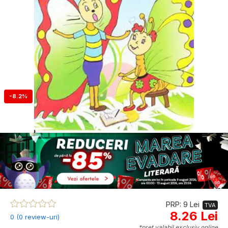
-8.2%
PRP: 9 Lei
TVA
8.26 Lei
0 (0 review-uri)
*preț valabil exclusiv online