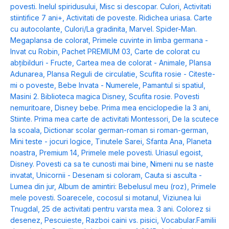
povesti. Inelul spiridusului
,
Misc si descopar. Culori
,
Activitati
stiintifice 7 ani+
,
Activitati de poveste. Ridichea uriasa. Carte
cu autocolante
,
Culori/La gradinita
,
Marvel. Spider-Man.
Megaplansa de colorat
,
Primele cuvinte in limba germana -
Invat cu Robin
,
Pachet PREMIUM 03
,
Carte de colorat cu
abțibilduri - Fructe
,
Cartea mea de colorat - Animale
,
Plansa
Adunarea
,
Plansa Reguli de circulatie
,
Scufita rosie - Citeste-
mi o poveste
,
Bebe Invata - Numerele
,
Pamantul si spatiul
,
Masini 2. Biblioteca magica Disney
,
Scufita rosie. Povesti
nemuritoare
,
Disney bebe. Prima mea enciclopedie la 3 ani
,
Stiinte. Prima mea carte de activitati Montessori
,
De la scutece
la scoala
,
Dictionar scolar german-roman si roman-german
,
Mini teste - jocuri logice
,
Tinutele Sarei
,
Sfanta Ana
,
Planeta
noastra
,
Premium 14
,
Primele mele povesti. Uriasul egoist
,
Disney. Povesti ca sa te cunosti mai bine
,
Nimeni nu se naste
invatat
,
Unicornii - Desenam si coloram
,
Cauta si asculta -
Lumea din jur
,
Album de amintiri: Bebelusul meu (roz)
,
Primele
mele povesti. Soarecele, cocosul si motanul
,
Viziunea lui
Tnugdal
,
25 de activitati pentru varsta mea. 3 ani. Colorez si
desenez
,
Pescuieste
,
Razboi caini vs. pisici
,
Vocabular.Familii