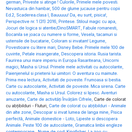
german
,
Priveste si atinge ! Culorile
,
Primele mele povesti.
Nevastuica din hambar
,
500 de glume jucause pentru copii
Ed.2
,
Scaderea.clasa I
,
Bauuuuu! Da, eu sunt, pisica!
,
Perspective nr. 1 (31) 2016
,
Printese. Stiloul magic cu apa
,
Jocuri de logica si atentie/DinoSMART
,
Fabule romanesti
,
Bocanila se joaca cu numere si forme
,
Vesela, tacamuri si
ustensile de bucatarie
,
Coloram si invatam! Legume
,
Povestioare cu litere mari
,
Disney Bebe. Primele mele 100 de
cuvinte
,
Petale insangerate
,
Descopera istoria. Rusia tarista.
Faurirea unui mare imperiu in Europa Rasariteana
,
Unicorni
magici
,
Masha si Ursul. Primele mele activitati cu autocolante
,
Paienjenelul si prietenii lui uimitori: O aventura cu maimute.
Prima mea lectura
,
Activitati de poveste. Frumoasa si bestia.
Carte cu autocolante
,
Activitati de poveste. Mica sirena. Carte
cu autocolante
,
Masha si Ursul. Colorez si lipesc. Aventuri
amuzante
,
Carte de activități Învățăm Cifrele
,
Carte de colorat
cu abțibilduri - Fluturi
,
Carte de colorat cu abțibilduri - Animale
din alte zone
,
Descopar si invat lumea de langa mine
,
Pisica
perfectă
,
Animale domestice - Loto
,
Lipeste si descopera
Animale. Peste 100 de autocolante
,
Gramatica limbii engleze
contemporane
,
Nume de cod: Kingfisher
,
La zoo cu