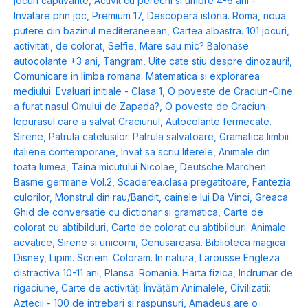
jocuri captivante
,
Activit cu perechi si umbre 4-6 ani -
Invatare prin joc
,
Premium 17
,
Descopera istoria. Roma, noua
putere din bazinul mediteraneean
,
Cartea albastra. 101 jocuri,
activitati, de colorat
,
Selfie
,
Mare sau mic? Balonase
autocolante +3 ani
,
Tangram
,
Uite cate stiu despre dinozauri!
,
Comunicare in limba romana. Matematica si explorarea
mediului: Evaluari initiale - Clasa 1
,
O poveste de Craciun-Cine
a furat nasul Omului de Zapada?
,
O poveste de Craciun-
Iepurasul care a salvat Craciunul
,
Autocolante fermecate.
Sirene
,
Patrula catelusilor. Patrula salvatoare
,
Gramatica limbii
italiene contemporane
,
Invat sa scriu literele
,
Animale din
toata lumea
,
Taina micutului Nicolae
,
Deutsche Marchen.
Basme germane Vol.2
,
Scaderea.clasa pregatitoare
,
Fantezia
culorilor
,
Monstrul din rau/Bandit, cainele lui Da Vinci
,
Greaca.
Ghid de conversatie cu dictionar si gramatica
,
Carte de
colorat cu abtibilduri
,
Carte de colorat cu abtibilduri. Animale
acvatice
,
Sirene si unicorni
,
Cenusareasa. Biblioteca magica
Disney
,
Lipim. Scriem. Coloram. In natura
,
Larousse Engleza
distractiva 10-11 ani
,
Plansa: Romania. Harta fizica
,
Indrumar de
rigaciune
,
Carte de activități Învățăm Animalele
,
Civilizatii:
Aztecii - 100 de intrebari si raspunsuri
,
Amadeus are o