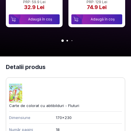
PRP: 59.9 Lei
PRP: 129 Lei
32.9 Lei
74.9 Lei
Adaugă în coș
Adaugă în coș
Detalii produs
Carte de colorat cu abtibilduri - Fluturi
Dimensiune
170x230
Număr pagini
18