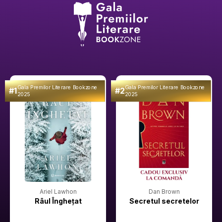
Gala Premilor Literare Bookzone
Gala Premilor Literare Bookzone
#1
#2
2025
2025
Ariel Lawhon
Dan Brown
Râul Înghețat
Secretul secretelor