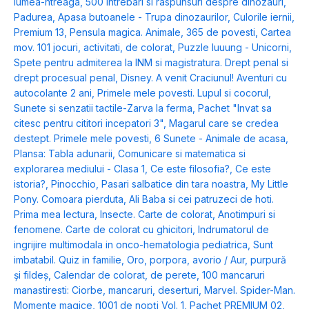
lumea-ntreaga
,
500 intrebari si raspunsuri despre dinozauri
,
Padurea
,
Apasa butoanele - Trupa dinozaurilor
,
Culorile iernii
,
Premium 13
,
Pensula magica. Animale
,
365 de povesti
,
Cartea
mov. 101 jocuri, activitati, de colorat
,
Puzzle luuung - Unicorni
,
Spete pentru admiterea la INM si magistratura. Drept penal si
drept procesual penal
,
Disney. A venit Craciunul! Aventuri cu
autocolante 2 ani
,
Primele mele povesti. Lupul si cocorul
,
Sunete si senzatii tactile-Zarva la ferma
,
Pachet "Invat sa
citesc pentru cititori incepatori 3"
,
Magarul care se credea
destept. Primele mele povesti
,
6 Sunete - Animale de acasa
,
Plansa: Tabla adunarii
,
Comunicare si matematica si
explorarea mediului - Clasa 1
,
Ce este filosofia?
,
Ce este
istoria?
,
Pinocchio
,
Pasari salbatice din tara noastra
,
My Little
Pony. Comoara pierduta
,
Ali Baba si cei patruzeci de hoti.
Prima mea lectura
,
Insecte. Carte de colorat
,
Anotimpuri si
fenomene. Carte de colorat cu ghicitori
,
Indrumatorul de
ingrijire multimodala in onco-hematologia pediatrica
,
Sunt
imbatabil. Quiz in familie
,
Oro, porpora, avorio / Aur, purpură
și fildeș
,
Calendar de colorat, de perete
,
100 mancaruri
manastiresti: Ciorbe, mancaruri, deserturi
,
Marvel. Spider-Man.
Momente magice
,
1001 de nopți Vol. 1
,
Pachet PREMIUM 02
,