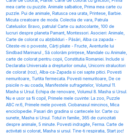
Carte de colorat
,
Plante. Carte de colorat cu ghicitori
,
Prima
mea carte cu puzzle. Animale salbatice
,
Prima mea carte cu
puzzle. Pui de animale
,
Ratusca cea urata
,
Printese
,
Barbie.
Micuta creatoare de moda. Colectia de vara
,
Patrula
Catelusilor. Bravo, patrula! Carte cu autocolante
,
100 de
lucruri despre planeta Pamant
,
Montessori. Asocieri: Animale
,
Carte de colorat cu abțibilduri - Păsări
,
Alba ca zapada -
Citeste-mi o poveste
,
Cărți pliate - Fructe
,
Aventurile lui
Sindbad Marinarul
,
Să colorăm prințese
,
Mandale cu Animale,
carte de colorat pentru copii
,
Constitutia Romaniei. Include si
Declaratia Universala a drepturilor omului
,
Unicorni stralucitori
de colorat (roz)
,
Alba-ca-Zapada si cei sapte pitici. Povesti
nemuritoare
,
Turtita fermecata. Povesti nemuritoare
,
De ce
pisicile n-au coada
,
Manifestele sufragetelor
,
Volumul 11.
Masha si Ursul. Echipa de renovare
,
Volumul 8. Masha si Ursul.
Nu e usor sa fii copil
,
Primele mele cuvinte: La zoo
,
Puzzle
ABC nr.6
,
Primele mele povesti. Ciobanasul mincinos
,
Mica
enciclopedie. Pasari din gradina si cantecele lor. Carte cu
sunete
,
Masha si Ursul. Totul in familie
,
365 de curiozitati
despre animale
,
5 minute. Povesti indragite
,
Ferma. Carte de
activitati si colorat
,
Masha si ursul. Tine-ti respiratia
,
Start joc!