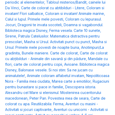
periodic al elementelor
,
Tabloul misterios/Bandit, cainele lui
Da Vinci
,
Carte de colorat cu abtibilduri - Litere
,
Coloram si
invatam! Flori salbatice
,
Coloram si invatam! Animale marine
,
Calul si lupul. Primele mele povesti
,
Coloram cu Iepurasul.
Jocuri
,
Dragonii te invata socoteli
,
Doamna si vagabondul.
Biblioteca magica Disney
,
Ferma vesela. Carte 10 sunete
,
Sirene
,
Patrula Catelusilor. Matematica distractiva pentru
prescolari
,
Masha si Ursul. Activitati punct cu punct
,
Masha si
Ursul. Primele mele povesti de noapte buna
,
Anotimpuri/La
gradinita
,
Bunele maniere. Carte de colorat
,
Carte de colorat
cu abțibilduri - Animale din savană și din pădure
,
Mandale cu
flori, carte de colorat pentru copii
,
Avioane. Biblioteca magica
Disney
,
Balonase vesele. Si noi stim: Sa ne jucam cu
animalutele!
,
Animale coloram alfabetul invatam
,
Nepoliticoasa
Nora - Familia mea ciudata
,
Marea carte a emotiilor
,
Rugaciuni
pentru bunastare si pace in familie
,
Descopera istoria.
Alexandru cel Mare si elenismul. Mostenirea cuceritorului
macedonean
,
Peter Pan. Povestea mea de seara
,
Carte de
colorat cu apa. Reutilizabila: Ferma
,
Aventuri cu masini -
Activitati si jocuri captivante
,
Aventuri cu unicorni - Activitati si