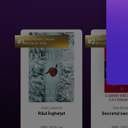
#1
#2
Gala Premilor Literare
Gala Premilor Literare
Bookzone 2025
Bookzone 2025
Ariel Lawhon
Dan Bro
Râul Înghețat
Secretul sec
PRP: 59.9 Lei
PRP: 129 