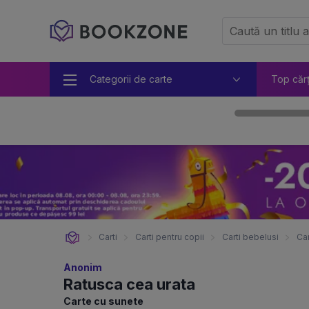
Categorii de carte
Top căr
Carti
Carti pentru copii
Carti bebelusi
Car
Anonim
Ratusca cea urata
Carte cu sunete