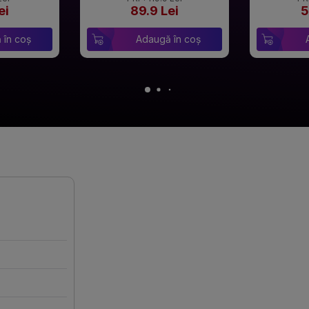
ei
89.9 Lei
5
 în coș
Adaugă în coș