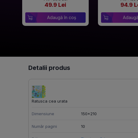
49.9 Lei
94.9 L
Adaugă în coș
Adaugă
Detalii produs
Ratusca cea urata
Dimensiune
150x210
Număr pagini
10