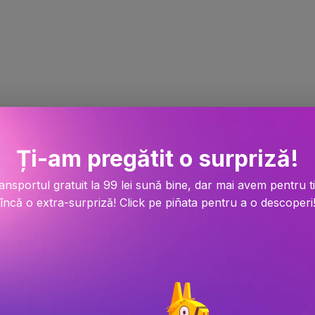
Ți-am pregătit o surpriză!
ansportul gratuit la 99 lei sună bine, dar mai avem pentru t
încă o extra-surpriză! Click pe piñata pentru a o descoperi