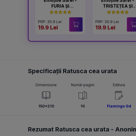
Emoțiile Sarei -
Emoțiile Sarei -
FURIA ȘI
TRISTEȚEA ȘI
LINIȘTEA
BUCURIA
PRP: 30.9 Lei
PRP: 30.9 Lei
19.9 Lei
19.9 Lei
Specificații Ratusca cea urata
Dimensiune
Număr pagini
Editura
150x210
10
Flamingo Gd
Rezumat Ratusca cea urata -
Anoni