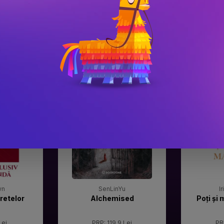
#3
#4
Gala Premilor Literare
Gala Premilor
Bookzone 2025
Bookzone 20
wn
SenLinYu
I
retelor
Alchemised
Poți și 
Lei
PRP: 119.9 Lei
PR