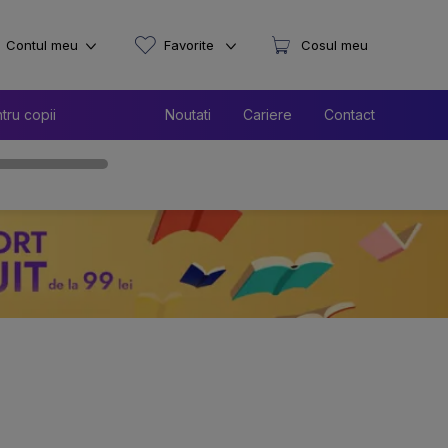
Contul meu
Favorite
Cosul meu
tru copii
Noutati
Cariere
Contact