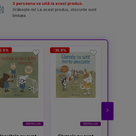
3 persoane se uită la acest produs.
Grăbește-te! La acest produs, stocurile sunt
limitate.
5.6%
-35.6%
-37.3%
BESTSELLER
BESTSELLER