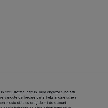
 exclusivitate, carti in limba engleza si noutati.
 vandute din fiecare carte. Felul in care scrie si
nonim este citita cu drag de mii de oameni.
te cartile indragite de catre cititori pana acum.