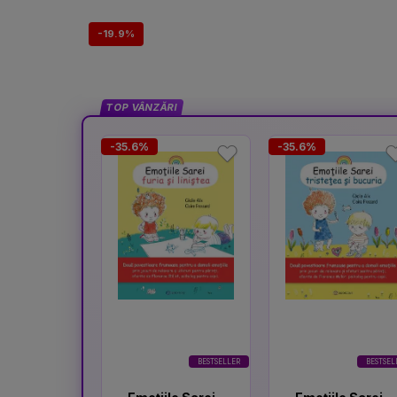
-19.9%
TOP VÂNZĂRI
-35.6%
-35.6%
BESTSELLER
BESTSEL