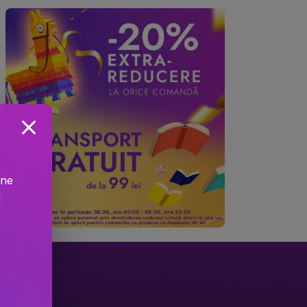
ine
!