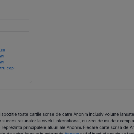
usi
ani
ani
tru copii
pozitie toate cartile scrise de catre Anonim inclusiv volume lansate in
ucces rasunator la nivelul international, cu zeci de mii de exemplare
reprezinta principalele atuuri ale Anonim. Fiecare carte scrisa de A
scrie de catre Anonim in categoria
Anonim
astfel incat ai ocazia sa toa