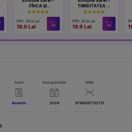
Emoțiile Sarei -
Emoțiile Sarei -
FRICA ȘI
TIMIDITATEA ȘI
CURAJUL
ÎNCREDEREA ÎN
SINE
PRP: 30.9 Lei
PRP: 30.9 Lei
PR
19.9 Lei
19.9 Lei
1
Autor
Anul publicării
ISBN
Anonim
2024
9786067132731
m