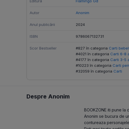
Editura
Flamingo Gd
Autor
Anonim
Anul publicării
2024
ISBN
9786067132731
Scor Bestseller
#827 în categoria
Carti bebel
#4021 în categoria
Carti 6-8 
#4177 în categoria
Carti 3-5 
#10223 în categoria
Carti pen
#32059 în categoria
Carti
Despre Anonim
BOOKZONE iti pune la dis
Anonim se bucura de un s
contureaza personajele 
Poti gasi toate cartile 