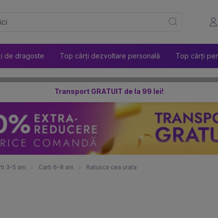
ți de dragoste
Top cărți dezvoltare personală
Top cărți pen
Transport GRATUIT de la 99 lei!
ti 3-5 ani
Carti 6-8 ani
Ratusca cea urata