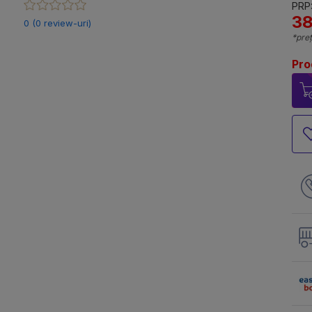
PRP:
38
0 (0 review-uri)
*preț
Pro