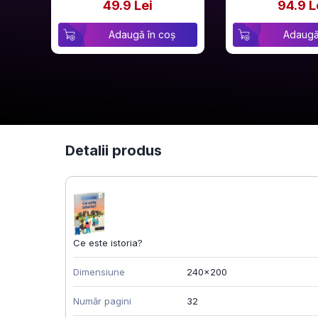
49.9 Lei
94.9 L
Adaugă în coș
Adaugă
Detalii produs
Ce este istoria?
Dimensiune
240x200
Număr pagini
32