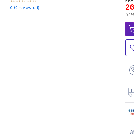
PRP:
26
0 (0 review-uri)
*preț