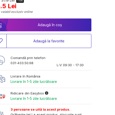
 31.19 Lei
TVA
.5 Lei
 valabil exclusiv online
Adaugă în coș
Adaugă la favorite
Comandă prin telefon
031-433.50.68
L-V 09:30 - 17:30
Livrare în România
Livrare în 1-5 zile lucrătoare
Ridicare din Easybox
Livrare în 1-5 zile lucrătoare
3 persoane se uită la acest produs.
Grăbește-te! La acest produs, stocurile sunt