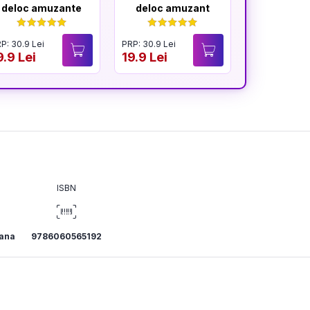
deloc amuzante
deloc amuzant
mereu am
P: 30.9 Lei
PRP: 30.9 Lei
PRP: 30.9 Lei
9.9 Lei
19.9 Lei
19.9 Lei
ISBN
ana
9786060565192