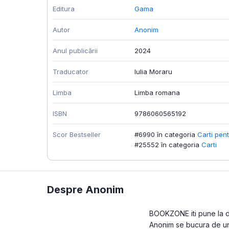
Editura
Gama
Autor
Anonim
Anul publicării
2024
Traducator
Iulia Moraru
Limba
Limba romana
ISBN
9786060565192
Scor Bestseller
#6990 în categoria
Carti pent
#25552 în categoria
Carti
Despre Anonim
BOOKZONE iti pune la dis
Anonim se bucura de un s