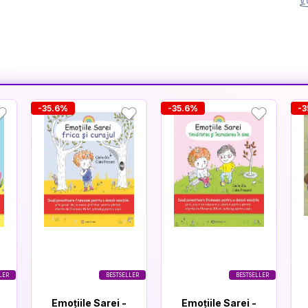
-35.6%
-35.6%
-3
LER
BESTSELLER
BESTSELLER
Emoțiile Sarei -
Emoțiile Sarei -