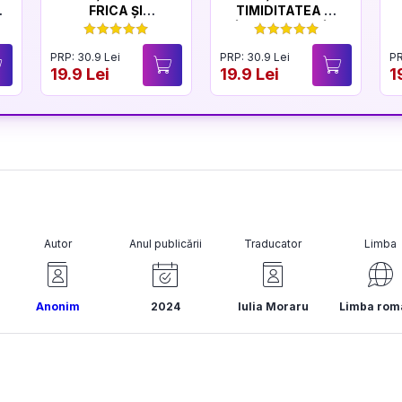
FRICA ȘI
TIMIDITATEA ȘI
CURAJUL
ÎNCREDEREA ÎN
SINE
PRP: 30.9 Lei
PRP: 30.9 Lei
PR
19.9 Lei
19.9 Lei
1
Autor
Anul publicării
Traducator
Limba
Anonim
2024
Iulia Moraru
Limba rom