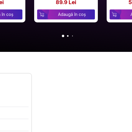
ei
89.9 Lei
5
 în coș
Adaugă în coș