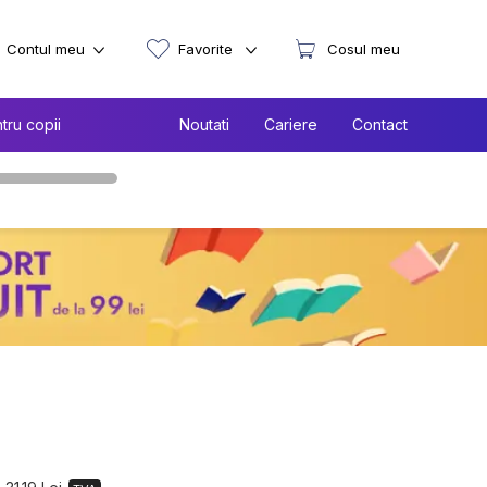
Contul meu
Favorite
Cosul meu
tru copii
Noutati
Cariere
Contact