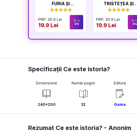
FURIA ȘI
TRISTEȚEA ȘI
LINIȘTEA
BUCURIA
PRP: 30.9 Lei
PRP: 30.9 Lei
19.9 Lei
19.9 Lei
Specificații Ce este istoria?
Dimensiune
Număr pagini
Editura
240x200
32
Gama
Rezumat Ce este istoria? -
Anonim