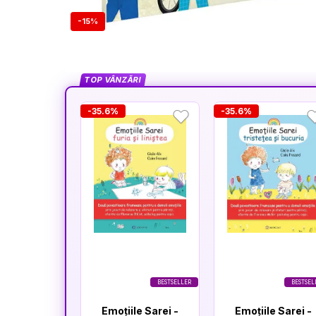
-15%
TOP VÂNZĂRI
-35.6%
-35.6%
BESTSELLER
BESTSEL
Emoțiile Sarei -
Emoțiile Sarei -