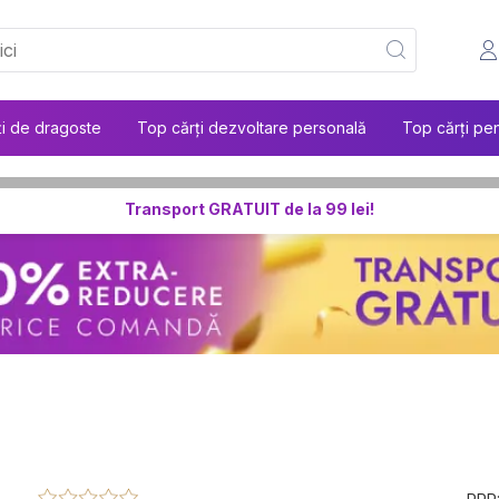
ți de dragoste
Top cărți dezvoltare personală
Top cărți pen
Transport GRATUIT de la 99 lei!