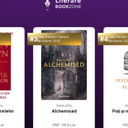
#3
#4
Gala Premilor Literare
Gala Premilor
Bookzone 2025
Bookzone 20
wn
SenLinYu
I
retelor
Alchemised
Poți și 
Lei
PRP: 119.9 Lei
PR