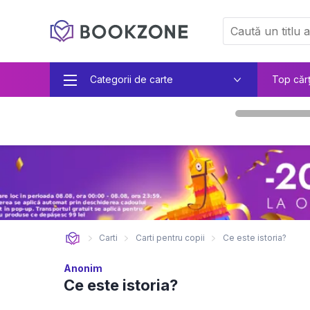
Categorii de carte
Top căr
Carti
Carti pentru copii
Ce este istoria?
Anonim
Ce este istoria?