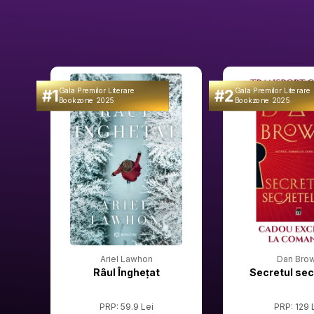
#1
#2
Gala Premilor Literare
Gala Premilor Literare
Bookzone 2025
Bookzone 2025
Ariel Lawhon
Dan Bro
Râul Înghețat
Secretul sec
PRP: 59.9 Lei
PRP: 129 