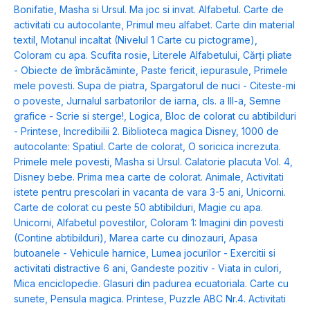
Bonifatie
,
Masha si Ursul. Ma joc si invat. Alfabetul. Carte de
activitati cu autocolante
,
Primul meu alfabet. Carte din material
textil
,
Motanul incaltat (Nivelul 1 Carte cu pictograme)
,
Coloram cu apa. Scufita rosie
,
Literele Alfabetului
,
Cărți pliate
- Obiecte de îmbrăcăminte
,
Paste fericit, iepurasule
,
Primele
mele povesti. Supa de piatra
,
Spargatorul de nuci - Citeste-mi
o poveste
,
Jurnalul sarbatorilor de iarna, cls. a III-a
,
Semne
grafice - Scrie si sterge!
,
Logica
,
Bloc de colorat cu abtibilduri
- Printese
,
Incredibilii 2. Biblioteca magica Disney
,
1000 de
autocolante: Spatiul. Carte de colorat
,
O soricica increzuta.
Primele mele povesti
,
Masha si Ursul. Calatorie placuta Vol. 4
,
Disney bebe. Prima mea carte de colorat. Animale
,
Activitati
istete pentru prescolari in vacanta de vara 3-5 ani
,
Unicorni.
Carte de colorat cu peste 50 abtibilduri
,
Magie cu apa.
Unicorni
,
Alfabetul povestilor
,
Coloram 1: Imagini din povesti
(Contine abtibilduri)
,
Marea carte cu dinozauri
,
Apasa
butoanele - Vehicule harnice
,
Lumea jocurilor - Exercitii si
activitati distractive 6 ani
,
Gandeste pozitiv - Viata in culori
,
Mica enciclopedie. Glasuri din padurea ecuatoriala. Carte cu
sunete
,
Pensula magica. Printese
,
Puzzle ABC Nr.4. Activitati