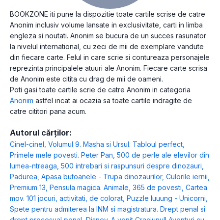
BOOKZONE iti pune la dispozitie toate cartile scrise de catre
Anonim inclusiv volume lansate in exclusivitate, carti in limba
engleza si noutati. Anonim se bucura de un succes rasunator
la nivelul international, cu zeci de mii de exemplare vandute
din fiecare carte. Felul in care scrie si contureaza personajele
reprezinta principalele atuuri ale Anonim. Fiecare carte scrisa
de Anonim este citita cu drag de mii de oameni.
Poti gasi toate cartile scrie de catre Anonim in categoria
Anonim
astfel incat ai ocazia sa toate cartile indragite de
catre cititori pana acum.
Autorul cărților:
Cinel-cinel
,
Volumul 9. Masha si Ursul. Tabloul perfect
,
Primele mele povesti. Peter Pan
,
500 de perle ale elevilor din
lumea-ntreaga
,
500 intrebari si raspunsuri despre dinozauri
,
Padurea
,
Apasa butoanele - Trupa dinozaurilor
,
Culorile iernii
,
Premium 13
,
Pensula magica. Animale
,
365 de povesti
,
Cartea
mov. 101 jocuri, activitati, de colorat
,
Puzzle luuung - Unicorni
,
Spete pentru admiterea la INM si magistratura. Drept penal si
drept procesual penal
,
Disney. A venit Craciunul! Aventuri cu