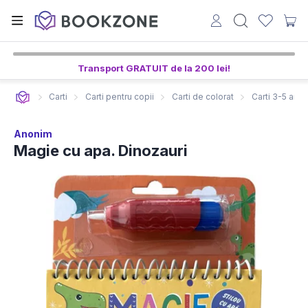
3
0
29
ore,
min,
sec
Transport GRATUIT de la 200 lei!
Carti
Carti pentru copii
Carti de colorat
Carti 3-5 ani
Anonim
Magie cu apa. Dinozauri