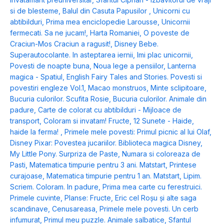
si de blesteme
,
Balul din Casuta Papusilor
,
Unicorni cu
abtibilduri
,
Prima mea enciclopedie Larousse
,
Unicornii
fermecati. Sa ne jucam!
,
Harta Romaniei
,
O poveste de
Craciun-Mos Craciun a ragusit!
,
Disney Bebe.
Superautocolante. In asteptarea iernii
,
Imi plac unicornii
,
Povesti de noapte buna
,
Noua lege a pensiilor
,
Lanterna
magica - Spatiul
,
English Fairy Tales and Stories. Povesti si
povestiri engleze Vol.1
,
Macao monstruos
,
Minte sclipitoare
,
Bucuria culorilor. Scufita Rosie
,
Bucuria culorilor. Animale din
padure
,
Carte de colorat cu abtibilduri - Mijloace de
transport
,
Coloram si invatam! Fructe
,
12 Sunete - Haide,
haide la ferma!
,
Primele mele povesti: Primul picnic al lui Olaf
,
Disney Pixar: Povestea jucariilor. Biblioteca magica Disney
,
My Little Pony. Surpriza de Paste
,
Numara si coloreaza de
Pasti
,
Matematica timpurie pentru 3 ani. Matstart
,
Printese
curajoase
,
Matematica timpurie pentru 1 an. Matstart
,
Lipim.
Scriem. Coloram. In padure
,
Prima mea carte cu ferestruici.
Primele cuvinte
,
Planse: Fructe
,
Eric cel Roșu și alte saga
scandinave
,
Cenusareasa
,
Primele mele povesti. Un cerb
infumurat
,
Primul meu puzzle. Animale salbatice
,
Sfantul