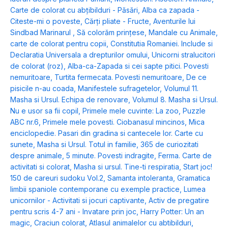
Carte de colorat cu abțibilduri - Păsări
,
Alba ca zapada -
Citeste-mi o poveste
,
Cărți pliate - Fructe
,
Aventurile lui
Sindbad Marinarul
,
Să colorăm prințese
,
Mandale cu Animale,
carte de colorat pentru copii
,
Constitutia Romaniei. Include si
Declaratia Universala a drepturilor omului
,
Unicorni stralucitori
de colorat (roz)
,
Alba-ca-Zapada si cei sapte pitici. Povesti
nemuritoare
,
Turtita fermecata. Povesti nemuritoare
,
De ce
pisicile n-au coada
,
Manifestele sufragetelor
,
Volumul 11.
Masha si Ursul. Echipa de renovare
,
Volumul 8. Masha si Ursul.
Nu e usor sa fii copil
,
Primele mele cuvinte: La zoo
,
Puzzle
ABC nr.6
,
Primele mele povesti. Ciobanasul mincinos
,
Mica
enciclopedie. Pasari din gradina si cantecele lor. Carte cu
sunete
,
Masha si Ursul. Totul in familie
,
365 de curiozitati
despre animale
,
5 minute. Povesti indragite
,
Ferma. Carte de
activitati si colorat
,
Masha si ursul. Tine-ti respiratia
,
Start joc!
150 de careuri sudoku Vol.2
,
Samanta intoleranta
,
Gramatica
limbii spaniole contemporane cu exemple practice
,
Lumea
unicornilor - Activitati si jocuri captivante
,
Activ de pregatire
pentru scris 4-7 ani - Invatare prin joc
,
Harry Potter: Un an
magic
,
Craciun colorat
,
Atlasul animalelor cu abtibilduri
,