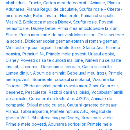
abțibilduri - Fructe
,
Cartea mea de colorat - Animale
,
Plansa
Adunarea
,
Plansa Reguli de circulatie
,
Scufita rosie - Citeste-
mi o poveste
,
Bebe Invata - Numerele
,
Pamantul si spatiul
,
Masini 2. Biblioteca magica Disney
,
Scufita rosie. Povesti
nemuritoare
,
Disney bebe. Prima mea enciclopedie la 3 ani
,
Stiinte. Prima mea carte de activitati Montessori
,
De la scutece
la scoala
,
Dictionar scolar german-roman si roman-german
,
Mini teste - jocuri logice
,
Tinutele Sarei
,
Sfanta Ana
,
Planeta
noastra
,
Premium 14
,
Primele mele povesti. Uriasul egoist
,
Disney. Povesti ca sa te cunosti mai bine
,
Nimeni nu se naste
invatat
,
Unicornii - Desenam si coloram
,
Cauta si asculta -
Lumea din jur
,
Album de amintiri: Bebelusul meu (roz)
,
Primele
mele povesti. Soarecele, cocosul si motanul
,
Viziunea lui
Tnugdal
,
25 de activitati pentru varsta mea. 3 ani. Colorez si
desenez
,
Pescuieste
,
Razboi caini vs. pisici
,
Vocabular.Familii
de animale
,
Consilierul de lectură nr. 4/2015
,
Animale de
companie. Stiloul magic cu apa
,
Cauta si gaseste dinozauri
,
Plansa: Tabla impartirii
,
Primele notiuni: ABC
,
Regatul de
gheata Vol.2. Biblioteca magica Disney
,
Broasca si vitelul.
Primele mele povesti
,
Adunarea soriceilor. Primele mele