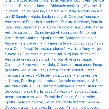
Ordinul Povestitorilor nr. 09, 2019
,
Primele notiuni: Animale
,
Ce
sunt banii?
,
Motanul incaltat
,
Obiectele scolarului
,
Coloram si
invatam! Flori de gradina
,
Coloram si invatam! Animale din alte
tari
,
12 Sunete - Haide, haide in jungla!
,
Cele mai frumoase
comentarii la Filocalia ale parintelui Dumitru Staniloae
,
Patrula
catelusilor: Supercatelusii. Carte de colorat si activitati
,
Planse:
Animale salbatice
,
Ce ne învață Ali Baba și cei 40 de hoți
,
Carte de activitati cu... Spatiul cosmic
,
Spargatorul de nuci.
Primele mele povesti
,
Prima mea carte de colorat. Vacanta de
vara
,
Ce ne învață Frumoasa adormită
,
My Little Pony. Ma joc
si invat. 1 2 3. Numara cu prietenii tai
,
Minijurnal de scolar
,
Reguli de circulatie/La gradinita
,
Jurnal de creativitate
,
Cartonașe Bebe vede, Modele
,
Calendarul meu anual: Incep
gradinita - de la 3 la 5 ani
,
Cartea mea de colorat - Iarna
,
Frumoasa si bestia - Citeste-mi o poveste
,
Plansa Animale
salbatice
,
Puzzle pentru podea - Animale domestice - 3-6
Ani
,
Numeratia 0 - 100. Clasa pregatitoare
,
Unicorni stralucitori
de colorat (bleu)
,
Hai la joaca! Activitati 5+
,
25 de activitati
pentru varsta mea: 4 ani. Pomul de Craciun
,
Cartile mele:
Spatiu. Carte de colorat
,
De ce are camila ditamai cocoasa?
Descopera cum era lumea la inceput
,
Primele mele povesti.