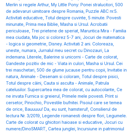
Merlin si regele Arthur
,
My Little Pony: Ponei stralucitori
,
500
de adevaruri uimitoare despre Romania
,
Puzzle ABC nr.5.
Activitati educative
,
Totul despre cuvinte
,
5 minute. Povesti
minunate
,
Prima mea Biblie
,
Masha si Ursul. Acrobatii
periculoase
,
Trei prietene de speriat
,
Maruntica Mira - Familia
mea ciudata
,
Ma joc si colorez 5-7 ani
,
Jocuri de matematica
- logica si geometrie
,
Disney. Activitati 2 ani. Coloreaza,
uneste, numara
,
Jurnalul meu secret cu Dinozauri
,
La
indemana. Literele
,
Balerine si unicorni - Carte de colorat
,
Gandeste pozitiv de mic - Viata in culori
,
Masha si Ursul. Cei
trei maschetari
,
500 de glume jucause pentru copii
,
Invitatie in
natura
,
Animale - Desenam si coloram
,
Totul despre pisici
,
Totul despre câini
,
Cauta si asculta - Animale
,
Patrula
catelusilor. Supercartea mea de colorat, cu autocolante
,
Ce
ne invata Furnica si greierul
,
Primele mele povesti. Print si
cersetor
,
Pinochio
,
Povestile bufnitei. Pisoiul care se temea
de orice
,
Bauuuuu! Da, eu sunt, hamsterul!
,
Consilierul de
lectura Nr. 3/2019
,
Legende romanesti despre flori
,
Legumele.
Carte de colorat cu ghicitori haioase si educative
,
Jocuri cu
numere/DinoSMART
,
Cartea junglei
,
Incursiune in patrimoniul