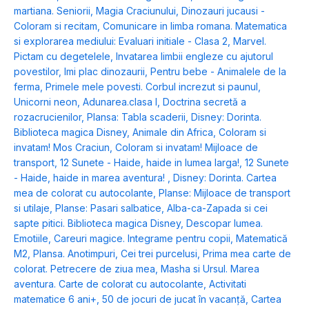
martiana. Seniorii
,
Magia Craciunului
,
Dinozauri jucausi -
Coloram si recitam
,
Comunicare in limba romana. Matematica
si explorarea mediului: Evaluari initiale - Clasa 2
,
Marvel.
Pictam cu degetelele
,
Invatarea limbii engleze cu ajutorul
povestilor
,
Imi plac dinozaurii
,
Pentru bebe - Animalele de la
ferma
,
Primele mele povesti. Corbul increzut si paunul
,
Unicorni neon
,
Adunarea.clasa I
,
Doctrina secretă a
rozacrucienilor
,
Plansa: Tabla scaderii
,
Disney: Dorinta.
Biblioteca magica Disney
,
Animale din Africa
,
Coloram si
invatam! Mos Craciun
,
Coloram si invatam! Mijloace de
transport
,
12 Sunete - Haide, haide in lumea larga!
,
12 Sunete
- Haide, haide in marea aventura!
,
Disney: Dorinta. Cartea
mea de colorat cu autocolante
,
Planse: Mijloace de transport
si utilaje
,
Planse: Pasari salbatice
,
Alba-ca-Zapada si cei
sapte pitici. Biblioteca magica Disney
,
Descopar lumea.
Emotiile
,
Careuri magice. Integrame pentru copii
,
Matematică
M2
,
Plansa. Anotimpuri
,
Cei trei purcelusi
,
Prima mea carte de
colorat. Petrecere de ziua mea
,
Masha si Ursul. Marea
aventura. Carte de colorat cu autocolante
,
Activitati
matematice 6 ani+
,
50 de jocuri de jucat în vacanță
,
Cartea