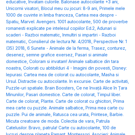
educative
,
Invatam culorile. Balonase autocolante +3 ani
,
Unicornii visatori
,
Blocul meu cu jocuri: 8-9 ani
,
Primele mele
1000 de cuvinte in limba franceza
,
Cartea mea despre -
Spatiu
,
Marvel. Avengers. 1001 autocolante
,
500 de proverbe
romanesti explicate pe intelesul copiilor Ed.2
,
Adunari si
scaderi - Razboi matematic
,
Inmultiri si impartiri - Razboi
matematic
,
Consilierul de lectura Nr. 4/2018
,
Perspective Nr. 1
(35) 2018
,
6 Sunete - Animale de la ferma
,
Trasez, conturez,
desenez, semne grafice exersez
,
Pasari si animale
domestice
,
Coloram si invatam! Animale salbatice din tara
noastra
,
Colorati cu abtibilduri 4 - Imagini din povesti
,
Disney:
Iepurasi. Cartea mea de colorat cu autocolante
,
Masha si
Ursul. Distractie cu autocolante. In excursie. Carte de activitati
,
Puzzle-uri spatiale. Brain Boosters
,
Ce ne învață Alice în Țara
Minunilor
,
Pasari domestice. Carte de colorat
,
Timpul liber.
Carte de colorat
,
Plante. Carte de colorat cu ghicitori
,
Prima
mea carte cu puzzle. Animale salbatice
,
Prima mea carte cu
puzzle. Pui de animale
,
Ratusca cea urata
,
Printese
,
Barbie.
Micuta creatoare de moda. Colectia de vara
,
Patrula
Catelusilor. Bravo, patrula! Carte cu autocolante
,
100 de
lucruri despre planeta Pamant
,
Montessori. Asocieri: Animale
,