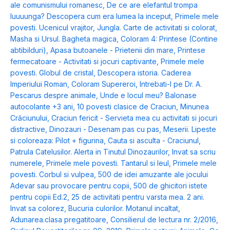
ale comunismului romanesc
,
De ce are elefantul trompa
luuuunga? Descopera cum era lumea la inceput
,
Primele mele
povesti. Ucenicul vrajitor
,
Jungla. Carte de activitati si colorat
,
Masha si Ursul. Bagheta magica
,
Coloram 4: Printese (Contine
abtibilduri)
,
Apasa butoanele - Prietenii din mare
,
Printese
fermecatoare - Activitati si jocuri captivante
,
Primele mele
povesti. Globul de cristal
,
Descopera istoria. Caderea
Imperiului Roman
,
Coloram Supereroi
,
Intrebati-l pe Dr. A.
Pescarus despre animale
,
Unde e locul meu? Balonase
autocolante +3 ani
,
10 povesti clasice de Craciun
,
Minunea
Crăciunului
,
Craciun fericit - Servieta mea cu activitati si jocuri
distractive
,
Dinozauri - Desenam pas cu pas
,
Meserii. Lipeste
si coloreaza: Pilot + figurina
,
Cauta si asculta - Craciunul
,
Patrula Catelusilor. Alerta in Tinutul Dinozaurilor
,
Invat sa scriu
numerele
,
Primele mele povesti. Tantarul si leul
,
Primele mele
povesti. Corbul si vulpea
,
500 de idei amuzante ale jocului
Adevar sau provocare pentru copii
,
500 de ghicitori istete
pentru copii Ed.2
,
25 de activitati pentru varsta mea. 2 ani.
Invat sa colorez
,
Bucuria culorilor. Motanul incaltat
,
Adunarea.clasa pregatitoare
,
Consilierul de lectura nr. 2/2016
,