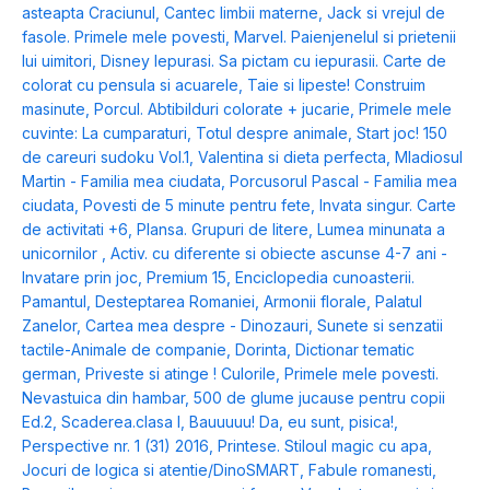
asteapta Craciunul
,
Cantec limbii materne
,
Jack si vrejul de
fasole. Primele mele povesti
,
Marvel. Paienjenelul si prietenii
lui uimitori
,
Disney Iepurasi. Sa pictam cu iepurasii. Carte de
colorat cu pensula si acuarele
,
Taie si lipeste! Construim
masinute
,
Porcul. Abtibilduri colorate + jucarie
,
Primele mele
cuvinte: La cumparaturi
,
Totul despre animale
,
Start joc! 150
de careuri sudoku Vol.1
,
Valentina si dieta perfecta
,
Mladiosul
Martin - Familia mea ciudata
,
Porcusorul Pascal - Familia mea
ciudata
,
Povesti de 5 minute pentru fete
,
Invata singur. Carte
de activitati +6
,
Plansa. Grupuri de litere
,
Lumea minunata a
unicornilor
,
Activ. cu diferente si obiecte ascunse 4-7 ani -
Invatare prin joc
,
Premium 15
,
Enciclopedia cunoasterii.
Pamantul
,
Desteptarea Romaniei
,
Armonii florale
,
Palatul
Zanelor
,
Cartea mea despre - Dinozauri
,
Sunete si senzatii
tactile-Animale de companie
,
Dorinta
,
Dictionar tematic
german
,
Priveste si atinge ! Culorile
,
Primele mele povesti.
Nevastuica din hambar
,
500 de glume jucause pentru copii
Ed.2
,
Scaderea.clasa I
,
Bauuuuu! Da, eu sunt, pisica!
,
Perspective nr. 1 (31) 2016
,
Printese. Stiloul magic cu apa
,
Jocuri de logica si atentie/DinoSMART
,
Fabule romanesti
,