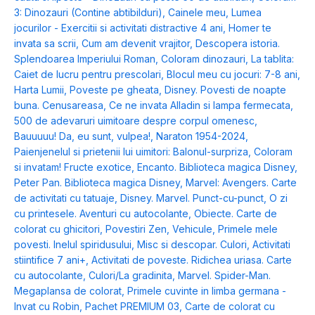
3: Dinozauri (Contine abtibilduri)
,
Cainele meu
,
Lumea
jocurilor - Exercitii si activitati distractive 4 ani
,
Homer te
invata sa scrii
,
Cum am devenit vrajitor
,
Descopera istoria.
Splendoarea Imperiului Roman
,
Coloram dinozauri
,
La tablita:
Caiet de lucru pentru prescolari
,
Blocul meu cu jocuri: 7-8 ani
,
Harta Lumii
,
Poveste pe gheata
,
Disney. Povesti de noapte
buna. Cenusareasa
,
Ce ne invata Alladin si lampa fermecata
,
500 de adevaruri uimitoare despre corpul omenesc
,
Bauuuuu! Da, eu sunt, vulpea!
,
Naraton 1954-2024
,
Paienjenelul si prietenii lui uimitori: Balonul-surpriza
,
Coloram
si invatam! Fructe exotice
,
Encanto. Biblioteca magica Disney
,
Peter Pan. Biblioteca magica Disney
,
Marvel: Avengers. Carte
de activitati cu tatuaje
,
Disney. Marvel. Punct-cu-punct
,
O zi
cu printesele. Aventuri cu autocolante
,
Obiecte. Carte de
colorat cu ghicitori
,
Povestiri Zen
,
Vehicule
,
Primele mele
povesti. Inelul spiridusului
,
Misc si descopar. Culori
,
Activitati
stiintifice 7 ani+
,
Activitati de poveste. Ridichea uriasa. Carte
cu autocolante
,
Culori/La gradinita
,
Marvel. Spider-Man.
Megaplansa de colorat
,
Primele cuvinte in limba germana -
Invat cu Robin
,
Pachet PREMIUM 03
,
Carte de colorat cu