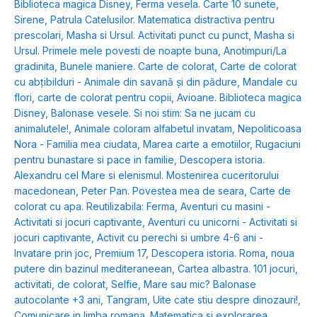
Biblioteca magica Disney
,
Ferma vesela. Carte 10 sunete
,
Sirene
,
Patrula Catelusilor. Matematica distractiva pentru
prescolari
,
Masha si Ursul. Activitati punct cu punct
,
Masha si
Ursul. Primele mele povesti de noapte buna
,
Anotimpuri/La
gradinita
,
Bunele maniere. Carte de colorat
,
Carte de colorat
cu abțibilduri - Animale din savană și din pădure
,
Mandale cu
flori, carte de colorat pentru copii
,
Avioane. Biblioteca magica
Disney
,
Balonase vesele. Si noi stim: Sa ne jucam cu
animalutele!
,
Animale coloram alfabetul invatam
,
Nepoliticoasa
Nora - Familia mea ciudata
,
Marea carte a emotiilor
,
Rugaciuni
pentru bunastare si pace in familie
,
Descopera istoria.
Alexandru cel Mare si elenismul. Mostenirea cuceritorului
macedonean
,
Peter Pan. Povestea mea de seara
,
Carte de
colorat cu apa. Reutilizabila: Ferma
,
Aventuri cu masini -
Activitati si jocuri captivante
,
Aventuri cu unicorni - Activitati si
jocuri captivante
,
Activit cu perechi si umbre 4-6 ani -
Invatare prin joc
,
Premium 17
,
Descopera istoria. Roma, noua
putere din bazinul mediteraneean
,
Cartea albastra. 101 jocuri,
activitati, de colorat
,
Selfie
,
Mare sau mic? Balonase
autocolante +3 ani
,
Tangram
,
Uite cate stiu despre dinozauri!
,
Comunicare in limba romana. Matematica si explorarea