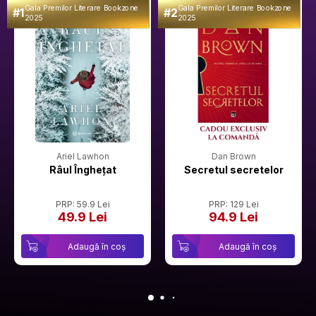
Gala Premilor Literare Bookzone
Gala Premilor Literare Bookzone
#1
#2
2025
2025
Ariel Lawhon
Dan Brown
Râul Înghețat
Secretul secretelor
PRP: 59.9 Lei
PRP: 129 Lei
49.9 Lei
94.9 Lei
Adaugă în coș
Adaugă în coș