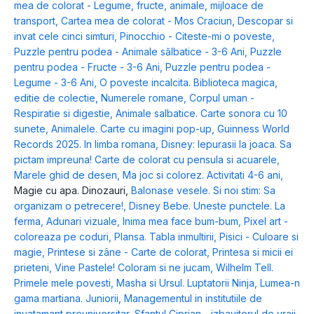
mea de colorat - Legume, fructe, animale, mijloace de
transport
,
Cartea mea de colorat - Mos Craciun
,
Descopar si
invat cele cinci simturi
,
Pinocchio - Citeste-mi o poveste
,
Puzzle pentru podea - Animale sălbatice - 3-6 Ani
,
Puzzle
pentru podea - Fructe - 3-6 Ani
,
Puzzle pentru podea -
Legume - 3-6 Ani
,
O poveste incalcita. Biblioteca magica,
editie de colectie
,
Numerele romane
,
Corpul uman -
Respiratie si digestie
,
Animale salbatice. Carte sonora cu 10
sunete
,
Animalele. Carte cu imagini pop-up
,
Guinness World
Records 2025. In limba romana
,
Disney: Iepurasii la joaca. Sa
pictam impreuna! Carte de colorat cu pensula si acuarele
,
Marele ghid de desen
,
Ma joc si colorez. Activitati 4-6 ani
,
Magie cu apa. Dinozauri
,
Balonase vesele. Si noi stim: Sa
organizam o petrecere!
,
Disney Bebe. Uneste punctele. La
ferma
,
Adunari vizuale
,
Inima mea face bum-bum
,
Pixel art -
coloreaza pe coduri
,
Plansa. Tabla inmultirii
,
Pisici - Culoare si
magie
,
Printese si zâne - Carte de colorat
,
Printesa si micii ei
prieteni
,
Vine Pastele! Coloram si ne jucam
,
Wilhelm Tell.
Primele mele povesti
,
Masha si Ursul. Luptatorii Ninja
,
Lumea-n
gama martiana. Juniorii
,
Managementul in institutiile de
invatamant preuniversitar
,
Sfantul Ciprian - izbavitorul de vraji