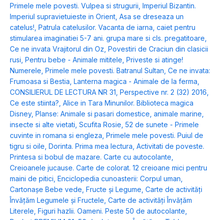
Primele mele povesti. Vulpea si strugurii
,
Imperiul Bizantin.
Imperiul supravietuieste in Orient
,
Asa se dreseaza un
catelus!
,
Patrula catelusilor. Vacanta de iarna
,
caiet pentru
stimularea imaginatiei 5-7 ani. grupa mare si cls. pregatitoare
,
Ce ne invata Vrajitorul din Oz
,
Povestiri de Craciun din clasicii
rusi
,
Pentru bebe - Animale mititele
,
Priveste si atinge!
Numerele
,
Primele mele povesti. Batranul Sultan
,
Ce ne invata:
Frumoasa si Bestia
,
Lanterna magica - Animale de la ferma
,
CONSILIERUL DE LECTURA NR 31
,
Perspective nr. 2 (32) 2016
,
Ce este stiinta?
,
Alice in Tara Minunilor. Biblioteca magica
Disney
,
Planse: Animale si pasari domestice, animale marine,
insecte si alte vietati
,
Scufita Rosie
,
52 de sunete - Primele
cuvinte in romana si engleza
,
Primele mele povesti. Puiul de
tigru si oile
,
Dorinta. Prima mea lectura
,
Activitati de poveste.
Printesa si bobul de mazare. Carte cu autocolante
,
Creioanele jucause. Carte de colorat. 12 creioane mici pentru
maini de pitici
,
Enciclopedia cunoasterii: Corpul uman
,
Cartonașe Bebe vede, Fructe și Legume
,
Carte de activități
Învățăm Legumele și Fructele
,
Carte de activități Învățăm
Literele
,
Figuri hazlii. Oameni. Peste 50 de autocolante
,