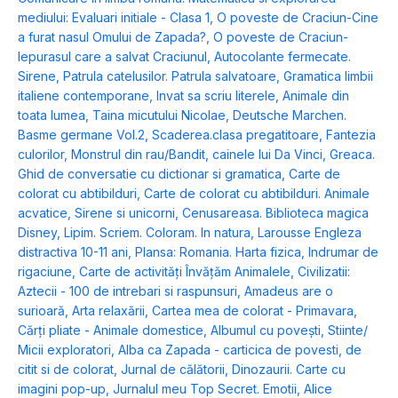
mediului: Evaluari initiale - Clasa 1
,
O poveste de Craciun-Cine
a furat nasul Omului de Zapada?
,
O poveste de Craciun-
Iepurasul care a salvat Craciunul
,
Autocolante fermecate.
Sirene
,
Patrula catelusilor. Patrula salvatoare
,
Gramatica limbii
italiene contemporane
,
Invat sa scriu literele
,
Animale din
toata lumea
,
Taina micutului Nicolae
,
Deutsche Marchen.
Basme germane Vol.2
,
Scaderea.clasa pregatitoare
,
Fantezia
culorilor
,
Monstrul din rau/Bandit, cainele lui Da Vinci
,
Greaca.
Ghid de conversatie cu dictionar si gramatica
,
Carte de
colorat cu abtibilduri
,
Carte de colorat cu abtibilduri. Animale
acvatice
,
Sirene si unicorni
,
Cenusareasa. Biblioteca magica
Disney
,
Lipim. Scriem. Coloram. In natura
,
Larousse Engleza
distractiva 10-11 ani
,
Plansa: Romania. Harta fizica
,
Indrumar de
rigaciune
,
Carte de activități Învățăm Animalele
,
Civilizatii:
Aztecii - 100 de intrebari si raspunsuri
,
Amadeus are o
surioară
,
Arta relaxării
,
Cartea mea de colorat - Primavara
,
Cărți pliate - Animale domestice
,
Albumul cu povești
,
Stiinte/
Micii exploratori
,
Alba ca Zapada - carticica de povesti, de
citit si de colorat
,
Jurnal de călătorii
,
Dinozaurii. Carte cu
imagini pop-up
,
Jurnalul meu Top Secret. Emotii
,
Alice