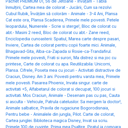
Pachet PREMIUM 01
,
56 de Jetoane - Învățăm - Tabla
înmulțirii
,
Cartea mea de colorat - Jucării
,
Cum sa rezolvi
Cubul Rubik
,
Învățăm să colorăm - Animale - 3-4 Ani
,
Plansa
Cat este ora
,
Plansa Scaderea
,
Primele mele povesti. Petele
leopardului
,
Numerele - Scrie si sterge!
,
Bloc de colorat cu
abt.- Masini 2 reed
,
Bloc de colorat cu abt.- Zane reed
,
Enciclopedia cunoasterii: Spatiul
,
Marea carte despre pasari
,
Inviere
,
Cartea de colorat pentru copii foarte mici. Animale
,
Bhagavad-Gita
,
Alba-ca-Zapada si Rosie-ca-Trandafirul.
Primele mele povesti
,
Frati si surori
,
Ma distrez si ma joc cu
printese
,
Carte de colorat cu apa. Reutilizabila: Unicorni
,
Plansa. Cifrele
,
Poseta mea cu jocuri - Activitati distractive de
Craciun
,
Disney. Am 3 ani. Povesti pentru varsta mea
,
Primele
mele povesti. Pasarea Phoenix
,
Invata singur. carte de
activitati +5
,
Alfabetarul de colorat si decupat
,
100 jocuri si
activitati. Mos Craciun
,
Animale - Desenam pas cu pas
,
Cauta
si asculta - Vehicule
,
Patrula catelusilor. Sa mergem la doctor!
,
Animale salbatice
,
Pravila de rugaciune Bogorodisnaia
,
Pentru bebe - Animalele din jungla
,
Pilot. Carte de colorat
,
Cartea junglei. Biblioteca magica Disney
,
Invat sa scriu.
Primele 100 de cuvinte
,
Prima mea Psaltire
,
Piratul ia comoara
,