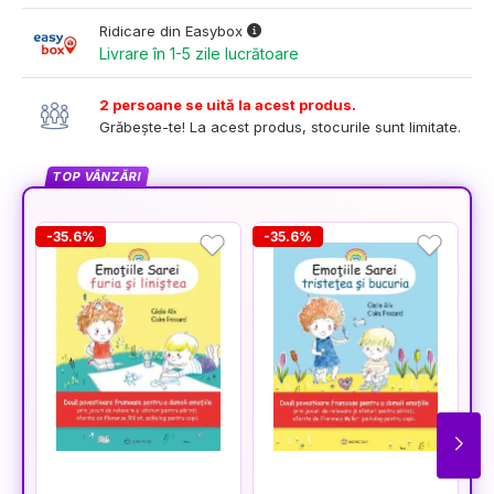
Ridicare din Easybox
Livrare în 1-5 zile lucrătoare
2 persoane se uită la acest produs.
Grăbește-te! La acest produs, stocurile sunt limitate.
TOP VÂNZĂRI
-35.6%
-35.6%
-