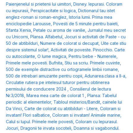
Paienjenelul si prietenii lui uimitori
,
Disney. Iepurasi. Coloram
cu iepurasii
,
Perspicacitate si logica
,
Dictionarul tau istet
englez-roman si roman-englez
,
Istoria lumii. Prima mea
enciclopedie Larousse
,
Povesti de 5 minute pentru baieti
,
Sfanta Xenia
,
Petale cu aroma de vanilie
,
Jurnalul meu secret
cu Unicorni
,
Plansa. Alfabetul
,
Jocuri si activitati de Paste - cu
50 de abtibilduri
,
Numere de colorat si decupat
,
Uite cate stiu
despre sistemul solar!
,
Activitati de poveste. Pinocchio. Carte
cu autocolante
,
O lume magica
,
Pentru bebe - Numerele
,
Primele mele povesti. Bufnita
,
Stiu sa scriu. Primele cuvinte
,
500 de exemple distractive cu ortogramele limbii romane
,
500 de intrebari amuzante pentru copii
,
Adunarea.clasa a II-a
,
Circulatie rutiera pe intelesul tuturor pentru obtinerea
permisului de conducere 2024
,
Consilierul de lectura
Nr.3/2018
,
Marea mea carte de colorat 1
,
Plansa: Tabelul
periodic al elementelor
,
Tabloul misterios/Bandit, cainele lui
Da Vinci
,
Carte de colorat cu abtibilduri - Litere
,
Coloram si
invatam! Flori salbatice
,
Coloram si invatam! Animale marine
,
Calul si lupul. Primele mele povesti
,
Coloram cu Iepurasul.
Jocuri
,
Dragonii te invata socoteli
,
Doamna si vagabondul.