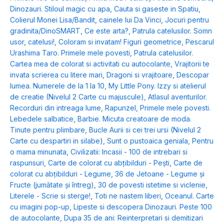
Dinozauri. Stiloul magic cu apa
,
Cauta si gaseste in Spatiu
,
Colierul Monei Lisa/Bandit, cainele lui Da Vinci
,
Jocuri pentru
gradinita/DinoSMART
,
Ce este arta?
,
Patrula catelusilor. Somn
usor, catelusi!
,
Coloram si invatam! Figuri geometrice
,
Pescarul
Urashima Taro. Primele mele povesti
,
Patrula catelusilor.
Cartea mea de colorat si activitati cu autocolante
,
Vrajitorii te
invata scrierea cu litere mari
,
Dragoni si vrajitoare
,
Descopar
lumea. Numerele de la 1 la 10
,
My Little Pony. Izzy si atelierul
de creatie (Nivelul 2 Carte cu majuscule)
,
Atlasul aventurilor.
Recorduri din intreaga lume
,
Rapunzel
,
Primele mele povesti.
Lebedele salbatice
,
Barbie. Micuta creatoare de moda.
Tinute pentru plimbare
,
Bucle Aurii si cei trei ursi (Nivelul 2
Carte cu despartiri in silabe)
,
Sunt o pustoaica geniala
,
Pentru
o mama minunata
,
Civilizatii: Incasii - 100 de intrebari si
raspunsuri
,
Carte de colorat cu abțibilduri - Pești
,
Carte de
colorat cu abțibilduri - Legume
,
36 de Jetoane - Legume și
Fructe (jumătate și întreg)
,
30 de povesti istetime si viclenie
,
Literele - Scrie si sterge!
,
Toti ne nastem liberi
,
Oceanul. Carte
cu imagini pop-up
,
Lipeste si descopera Dinozauri. Peste 100
de autocolante
,
Dupa 35 de ani: Reinterpretari si demitizari