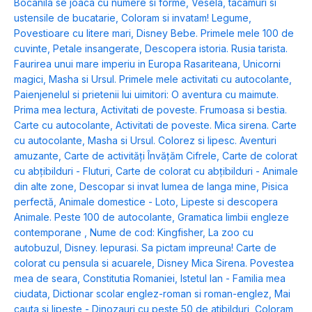
Bocanila se joaca cu numere si forme
,
Vesela, tacamuri si
ustensile de bucatarie
,
Coloram si invatam! Legume
,
Povestioare cu litere mari
,
Disney Bebe. Primele mele 100 de
cuvinte
,
Petale insangerate
,
Descopera istoria. Rusia tarista.
Faurirea unui mare imperiu in Europa Rasariteana
,
Unicorni
magici
,
Masha si Ursul. Primele mele activitati cu autocolante
,
Paienjenelul si prietenii lui uimitori: O aventura cu maimute.
Prima mea lectura
,
Activitati de poveste. Frumoasa si bestia.
Carte cu autocolante
,
Activitati de poveste. Mica sirena. Carte
cu autocolante
,
Masha si Ursul. Colorez si lipesc. Aventuri
amuzante
,
Carte de activități Învățăm Cifrele
,
Carte de colorat
cu abțibilduri - Fluturi
,
Carte de colorat cu abțibilduri - Animale
din alte zone
,
Descopar si invat lumea de langa mine
,
Pisica
perfectă
,
Animale domestice - Loto
,
Lipeste si descopera
Animale. Peste 100 de autocolante
,
Gramatica limbii engleze
contemporane
,
Nume de cod: Kingfisher
,
La zoo cu
autobuzul
,
Disney. Iepurasi. Sa pictam impreuna! Carte de
colorat cu pensula si acuarele
,
Disney Mica Sirena. Povestea
mea de seara
,
Constitutia Romaniei
,
Istetul Ian - Familia mea
ciudata
,
Dictionar scolar englez-roman si roman-englez
,
Mai
cauta si lipeste - Dinozauri cu peste 50 de atibilduri
,
Coloram