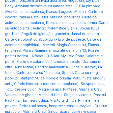
povesti
,
Unicornii te invata adunarea
,
Rugaciuni
,
My Little
Pony. Activitati distractive cu autocolante
,
O zi la plimbare.
Aventuri cu autocolante
,
Planse: Legume
,
Meserii. Carte de
colorat
,
Patrula Catelusilor. Misiune indeplinita. Carte de
activitati cu autocolante
,
Primele mele cuvinte. La ferma. Carte
cu autocolante
,
Activitati matematice 8 ani+
,
Jocuri IQ/La
gradinita
,
Reguli de igiena/La gradinita
,
Jurnal de lectura
,
Carte de colorat cu abțibilduri - Eroi de poveste
,
Carte de
colorat cu abțibilduri - Meserii
,
Magia Craciunului
,
Plansa
Inmultirea
,
Plansa Numerele naturale de la 0 la 10
,
Puzzle
pentru podea - Alfabet - 3-6 Ani
,
My Little Pony. Coloram cu
poneii. Carte de colorat cu 4 creioane cerate
,
Grafisme si
cifre
,
Auto Mania
,
Gandire matematica - Scrie si sterge!
,
La
ferma. Carte sonora cu 10 sunete
,
Spatiul. Carte cu imagini
pop-up
,
Start joc! 50 de modele origami Vol.1
,
Invata singur 3
ani+
,
Cifrele lipicioase (contine autocolante)
,
Se spune ca...
,
Totul despre culori
,
Magie cu apa. Printese
,
Masha si Ursul.
Vacanta pe gheata
,
Masha si Ursul. Strigatul victoriei
,
Parosul
Paul - Familia mea ciudata
,
Vrajitorul din Oz. Primele mele
povesti
,
Bebelusul nostru
,
Integrame careuri magice
,
Craciun
multicolor
,
Masha si Ursul. Singur acasa
,
Lumea-n gama