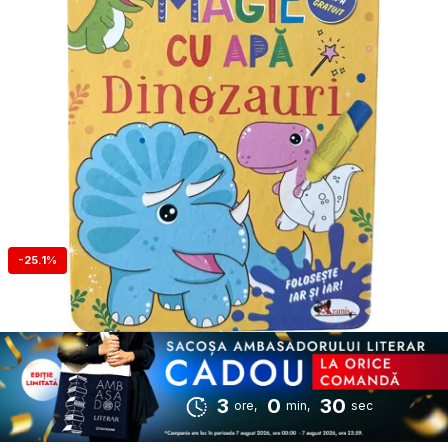
-25.1%
3
0
29
ore,
min,
sec