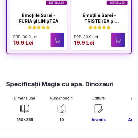
BESTSELLER
BESTSELLER
Emoțiile Sarei -
Emoțiile Sarei -
FURIA ȘI LINIȘTEA
TRISTEȚEA ȘI
BUCURIA
PRP: 30.9 Lei
PRP: 30.9 Lei
P
19.9 Lei
19.9 Lei
1
Specificații Magie cu apa. Dinozauri
Dimensiune
Număr pagini
Editura
Aut
150x265
10
Aramis
Ano