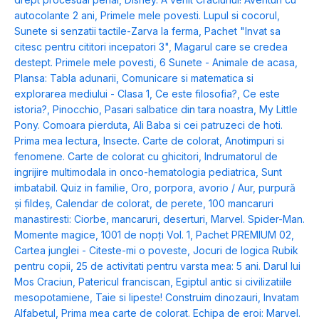
autocolante 2 ani
,
Primele mele povesti. Lupul si cocorul
,
Sunete si senzatii tactile-Zarva la ferma
,
Pachet "Invat sa
citesc pentru cititori incepatori 3"
,
Magarul care se credea
destept. Primele mele povesti
,
6 Sunete - Animale de acasa
,
Plansa: Tabla adunarii
,
Comunicare si matematica si
explorarea mediului - Clasa 1
,
Ce este filosofia?
,
Ce este
istoria?
,
Pinocchio
,
Pasari salbatice din tara noastra
,
My Little
Pony. Comoara pierduta
,
Ali Baba si cei patruzeci de hoti.
Prima mea lectura
,
Insecte. Carte de colorat
,
Anotimpuri si
fenomene. Carte de colorat cu ghicitori
,
Indrumatorul de
ingrijire multimodala in onco-hematologia pediatrica
,
Sunt
imbatabil. Quiz in familie
,
Oro, porpora, avorio / Aur, purpură
și fildeș
,
Calendar de colorat, de perete
,
100 mancaruri
manastiresti: Ciorbe, mancaruri, deserturi
,
Marvel. Spider-Man.
Momente magice
,
1001 de nopți Vol. 1
,
Pachet PREMIUM 02
,
Cartea junglei - Citeste-mi o poveste
,
Jocuri de logica Rubik
pentru copii
,
25 de activitati pentru varsta mea: 5 ani. Darul lui
Mos Craciun
,
Patericul franciscan
,
Egiptul antic si civilizatiile
mesopotamiene
,
Taie si lipeste! Construim dinozauri
,
Invatam
Alfabetul
,
Prima mea carte de colorat. Echipa de eroi: Marvel.