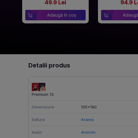
49.9 Lei
94.9 L
Adaugă în coș
Adaugă
Detalii produs
Premium 13
Dimensiune
105x190
Editura
Aramis
Autor
Anonim