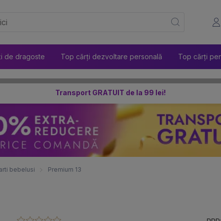
ți de dragoste
Top cărți dezvoltare personală
Top cărți pen
Transport GRATUIT de la 99 lei!
arti bebelusi
Premium 13