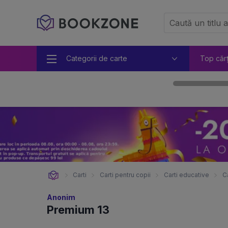
Categorii de carte
Top căr
Carti
Carti pentru copii
Carti educative
C
Anonim
Premium 13