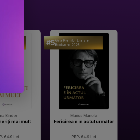
#5
#6
 Literare
Gala Premilor Literare
Gala 
25
Bookzone 2025
Book
rina Binder
Marius Manole
meriți mai mult
Fericirea e în actul următor
P: 64.9 Lei
PRP: 64.9 Lei