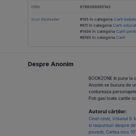
ISBN
9786069995143
Scor Bestseller
#145 în categoria
Carti bebel
#611 în categoria
Carti educa
#1494 în categoria
Carti pent
#8195 în categoria
Carti
Despre Anonim
BOOKZONE iti pune la dis
Anonim se bucura de un s
contureaza personajele 
Poti gasi toate cartile 
Autorul cărților:
Cinel-cinel
,
Volumul 9. 
si raspunsuri despre di
povesti
,
Cartea mov. 101 