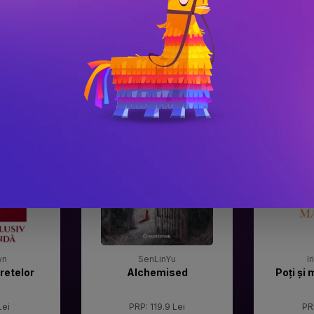
#3
#4
Gala Premilor Literare
Gala Premilor
Bookzone 2025
Bookzone 20
wn
SenLinYu
I
retelor
Alchemised
Poți și 
Lei
PRP: 119.9 Lei
PR