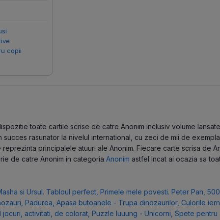
usi
tive
ru copii
pozitie toate cartile scrise de catre Anonim inclusiv volume lansate in
ucces rasunator la nivelul international, cu zeci de mii de exemplare
reprezinta principalele atuuri ale Anonim. Fiecare carte scrisa de A
scrie de catre Anonim in categoria
Anonim
astfel incat ai ocazia sa toa
Masha si Ursul. Tabloul perfect
,
Primele mele povesti. Peter Pan
,
500
nozauri
,
Padurea
,
Apasa butoanele - Trupa dinozaurilor
,
Culorile iern
jocuri, activitati, de colorat
,
Puzzle luuung - Unicorni
,
Spete pentru a