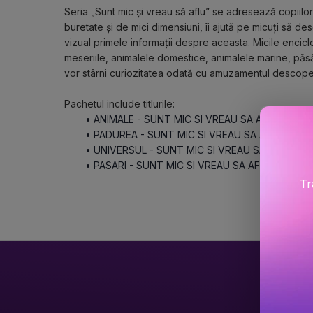
Seria „Sunt mic și vreau să aflu” se adresează copiilor c
buretate și de mici dimensiuni, îi ajută pe micuți să de
vizual primele informații despre aceasta. Micile enciclop
meseriile, animalele domestice, animalele marine, păsăr
vor stârni curiozitatea odată cu amuzamentul descoperi
Pachetul include titlurile:
ANIMALE - SUNT MIC SI VREAU SA AFLU ED.A 2
PADUREA - SUNT MIC SI VREAU SA AFLU
UNIVERSUL - SUNT MIC SI VREAU SA AFLU
PASARI - SUNT MIC SI VREAU SA AFLU
Tr