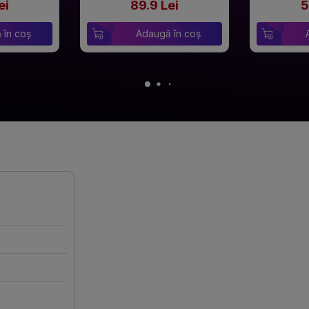
ei
89.9 Lei
5
 în coș
Adaugă în coș