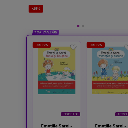
-25%
TOP VÂNZĂRI
-35.6%
-35.6%
BESTSELLER
BESTSEL
Emoțiile Sarei -
Emoțiile Sarei -