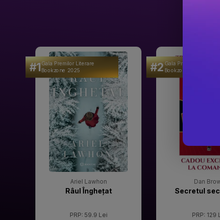
#1
#2
Gala Premilor Literare
Gala Premilor Literare
Bookzone 2025
Bookzone 2025
Ariel Lawhon
Dan Bro
Râul Înghețat
Secretul sec
PRP: 59.9 Lei
PRP: 129 