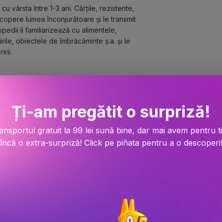
u vârsta între 1-3 ani. Cărțile, rezistente, 
scopere lumea înconjurătoare și le transmit 
edii îi familiarizează cu alimentele, 
ile, obiectele de îmbrăcăminte ș.a. și le 
rii.
-A
Ți-am pregătit o surpriză!
ansportul gratuit la 99 lei sună bine, dar mai avem pentru t
încă o extra-surpriză! Click pe piñata pentru a o descoperi