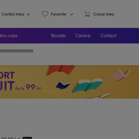
Contul meu
Favorite
Cosul meu
tru copii
Noutati
Cariere
Contact