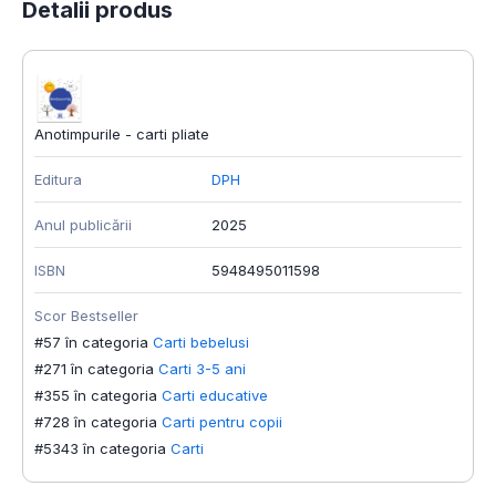
Detalii produs
Anotimpurile - carti pliate
Editura
DPH
Anul publicării
2025
ISBN
5948495011598
Scor Bestseller
#57 în categoria
Carti bebelusi
#271 în categoria
Carti 3-5 ani
#355 în categoria
Carti educative
#728 în categoria
Carti pentru copii
#5343 în categoria
Carti