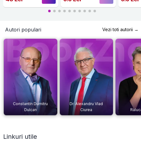
Autori populari
Vezi toti autorii →
Constantin Dumitru
Dr. Alexandru Vlad
Dulcan
Ciurea
Raluc
Linkuri utile