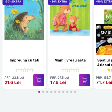
-30% EXTRA
-30% EXTRA
-50% EXTR
Impreuna cu tati
Mami, vreau asta
Spațiul 
Atlasul c
PRP: 33.8 Lei
PRP: 27.5 Lei
PRP: 155.7
21.6 Lei
17.6 Lei
71.7 Le