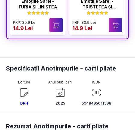
Emoțiile Sarei -
Emoțiile Sarei -
FURIA ȘI LINIȘTEA
TRISTEȚEA ȘI
BUCURIA
PRP: 30.9 Lei
PRP: 30.9 Lei
P
14.9 Lei
14.9 Lei
1
Specificații Anotimpurile - carti pliate
Editura
Anul publicării
ISBN
DPH
2025
5948495011598
Rezumat Anotimpurile - carti pliate