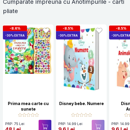
Cumparate impreuna cu Anotimpurile - carti
pliate
-8.6%
-8.5%
-8.5%
-30% EXTRA
-30% EXTRA
-30% EXTR
Prima mea carte cu
Disney bebe. Numere
Dis
sunete
A
PRP: 75 Lei
PRP: 14.99 Lei
PRP: 14.99
48 Lei
9.6 Lei
9.6 Lei