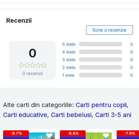
Recenzii
Scrie o recenzie
5 stele
0
0
4 stele
0
3 stele
0
2 stele
0
0 recenzii
1 stele
0
Alte carti din categoriile:
Carti pentru copii
,
Carti educative
,
Carti bebelusi
,
Carti 3-5 ani
-8.7%
-8.6%
-7.9%