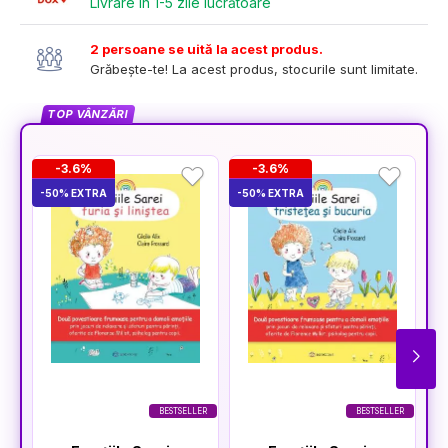
Livrare în 1-5 zile lucrătoare
2 persoane se uită la acest produs.
Grăbește-te! La acest produs, stocurile sunt limitate.
TOP VÂNZĂRI
-3.6%
-3.6%
-50% EXTRA
-50% EXTRA
-5
BESTSELLER
BESTSELLER