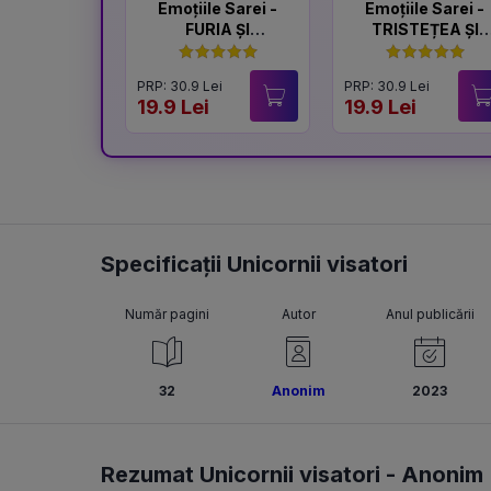
Emoțiile Sarei -
Emoțiile Sarei -
FURIA ȘI
TRISTEȚEA ȘI
LINIȘTEA
BUCURIA
PRP: 30.9 Lei
PRP: 30.9 Lei
19.9 Lei
19.9 Lei
Specificații Unicornii visatori
Număr pagini
Autor
Anul publicării
32
Anonim
2023
Rezumat Unicornii visatori -
Anonim