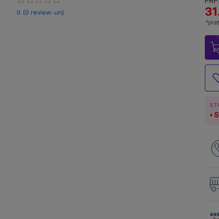
PRP:
31
0 (0 review-uri)
*preț
ST
S