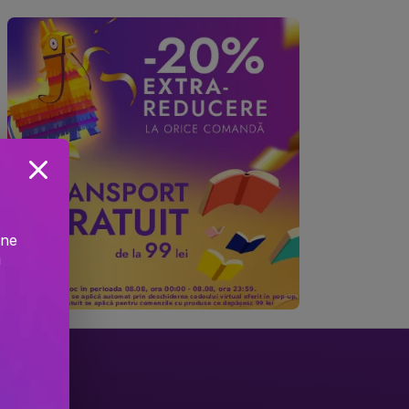
ine
!