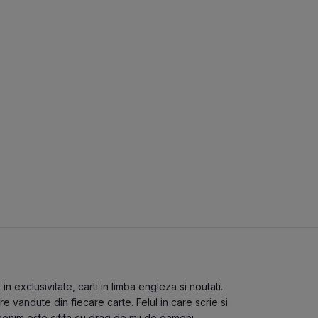
 exclusivitate, carti in limba engleza si noutati.
 vandute din fiecare carte. Felul in care scrie si
nonim este citita cu drag de mii de oameni.