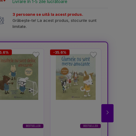
Livrare în 1-5 zile lucrătoare
3 persoane se uită la acest produs.
Grăbește-te! La acest produs, stocurile sunt
limitate.
5.6%
-35.6%
-37.3%
BESTSELLER
BESTSELLER