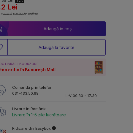
 39 Lei
TVA
.2 Lei
 valabil exclusiv online
Adaugă în coș
Adaugă la favorite
OC LIBRĂRII BOOKZONE
toc critic în București Mall
Comandă prin telefon
031-433.50.68
L-V 09:30 - 17:30
Livrare în România
Livrare în 1-5 zile lucrătoare
Ridicare din Easybox