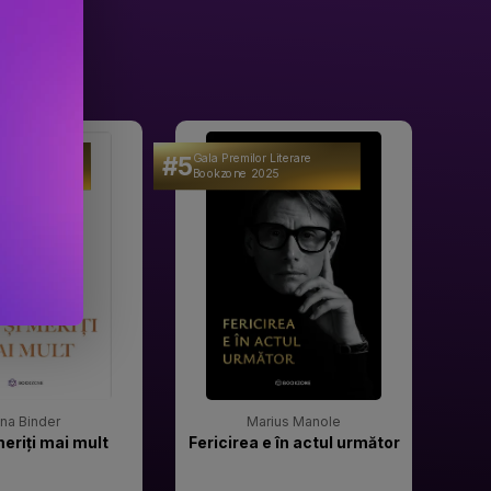
#5
#6
 Literare
Gala Premilor Literare
Gala 
25
Bookzone 2025
Book
rina Binder
Marius Manole
meriți mai mult
Fericirea e în actul următor