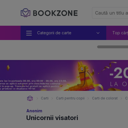
Categorii de carte
Top căr
Carti
Carti pentru copii
Carti de colorat
C
Anonim
Unicornii visatori