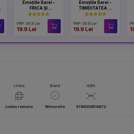
Emoțiile Sarei -
Emoțiile Sarei -
FRICA ȘI
TIMIDITATEA ȘI
CURAJUL
ÎNCREDEREA ÎN
SINE
PRP: 30.9 Lei
PRP: 30.9 Lei
PR
19.9 Lei
19.9 Lei
1
Limba
Brand
ISBN
Limba romana
Mimorello
9786306516872