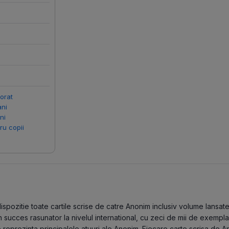
lorat
ani
ni
ru copii
pozitie toate cartile scrise de catre Anonim inclusiv volume lansate in
ucces rasunator la nivelul international, cu zeci de mii de exemplare
reprezinta principalele atuuri ale Anonim. Fiecare carte scrisa de A