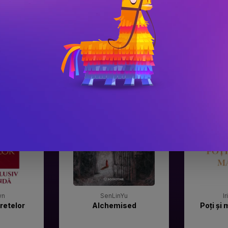
#3
#4
Gala Premilor Literare
Gala Premilor
Bookzone 2025
Bookzone 20
wn
SenLinYu
I
retelor
Alchemised
Poți și 