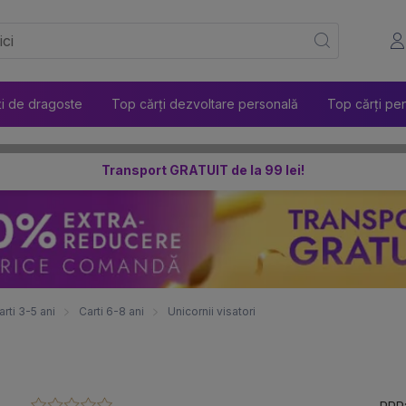
ți de dragoste
Top cărți dezvoltare personală
Top cărți pen
Transport GRATUIT de la 99 lei!
arti 3-5 ani
Carti 6-8 ani
Unicornii visatori