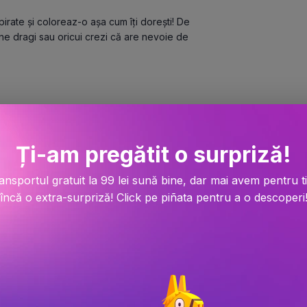
irate și coloreaz-o așa cum îți dorești! De 
e dragi sau oricui crezi că are nevoie de 
Ți-am pregătit o surpriză!
ansportul gratuit la 99 lei sună bine, dar mai avem pentru t
încă o extra-surpriză! Click pe piñata pentru a o descoperi