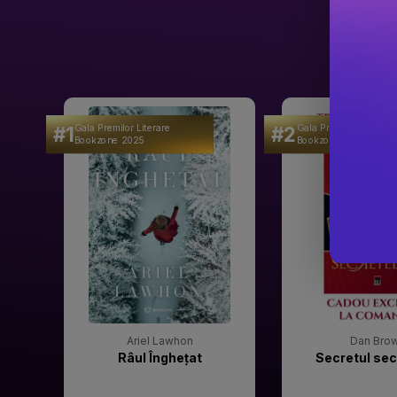
#1
#2
Gala Premilor Literare
Gala Premilor Literare
Bookzone 2025
Bookzone 2025
Ariel Lawhon
Dan Bro
Râul Înghețat
Secretul sec