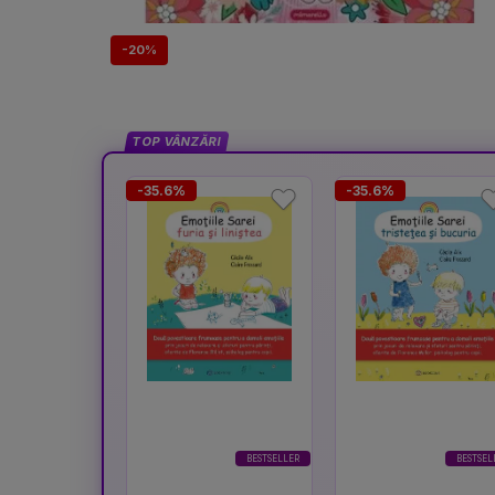
-20%
TOP VÂNZĂRI
-35.6%
-35.6%
BESTSELLER
BESTSEL