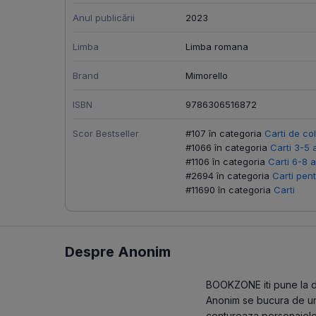
Anul publicării
2023
Limba
Limba romana
Brand
Mimorello
ISBN
9786306516872
Scor Bestseller
#107 în categoria
Carti de co
#1066 în categoria
Carti 3-5 
#1106 în categoria
Carti 6-8 a
#2694 în categoria
Carti pent
#11690 în categoria
Carti
Despre Anonim
BOOKZONE iti pune la dis
Anonim se bucura de un s
contureaza personajele 