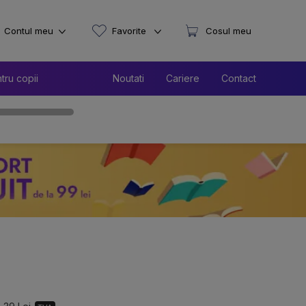
Contul meu
Favorite
Cosul meu
tru copii
Noutati
Cariere
Contact