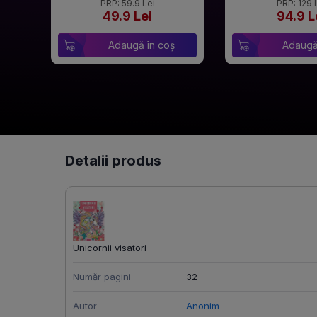
PRP: 59.9 Lei
PRP: 129 
49.9 Lei
94.9 L
Adaugă în coș
Adaugă
Detalii produs
Unicornii visatori
Număr pagini
32
Autor
Anonim