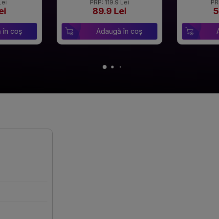
Lei
PRP: 119.9 Lei
PR
ei
89.9 Lei
5
 în coș
Adaugă în coș