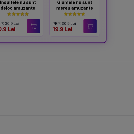
Insultele nu sunt
Glumele nu sunt
Atenti
deloc amuzante
mereu amuzante
memo
P: 30.9 Lei
PRP: 30.9 Lei
PRP: 31.9 Lei
9.9 Lei
19.9 Lei
20 Lei