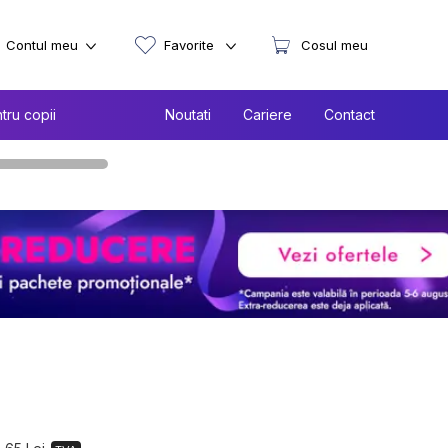
Contul meu
Favorite
Cosul meu
tru copii
Noutati
Cariere
Contact