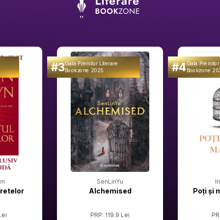
#3
#4
Gala Premilor Literare
Gala Premilor
Bookzone 2025
Bookzone 20
wn
SenLinYu
I
retelor
Alchemised
Poți și 
Lei
PRP: 119.9 Lei
PR