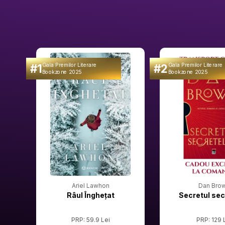
#1
#2
Gala Premilor Literare
Gala Premilor Literare
Bookzone 2025
Bookzone 2025
Ariel Lawhon
Dan Bro
Râul Înghețat
Secretul sec
PRP: 59.9 Lei
PRP: 129 