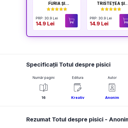
FURIA ȘI
TRISTEȚEA ȘI
LINIȘTEA
BUCURIA
PRP: 30.9 Lei
PRP: 30.9 Lei
14.9 Lei
14.9 Lei
Specificații Totul despre pisici
Număr pagini
Editura
Autor
16
Kreativ
Anonim
Rezumat Totul despre pisici -
Anoni