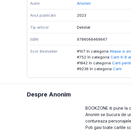
Autor
Anonim
Anul publicării
2023
Tip articol
Delistat
ISBN
9786066469647
Scor Bestseller
#107 în categoria
Atlase si en
#752 în categoria
Carti 6-8 a
#1842 în categoria
Carti pent
#9236 în categoria
Carti
Despre Anonim
BOOKZONE iti pune la dis
Anonim se bucura de un s
contureaza personajele 
Poti gasi toate cartile 