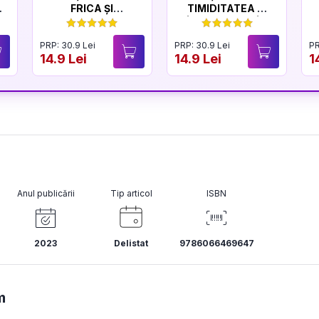
FRICA ȘI
TIMIDITATEA ȘI
CURAJUL
ÎNCREDEREA ÎN
SINE
PRP: 30.9 Lei
PRP: 30.9 Lei
PR
14.9 Lei
14.9 Lei
1
Anul publicării
Tip articol
ISBN
2023
Delistat
9786066469647
m