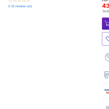
PRP:
43
0 (0 review-uri)
*preț