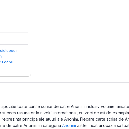
ciclopedii
ni
ru copii
pozitie toate cartile scrise de catre Anonim inclusiv volume lansate in
ucces rasunator la nivelul international, cu zeci de mii de exemplare
reprezinta principalele atuuri ale Anonim. Fiecare carte scrisa de A
scrie de catre Anonim in categoria
Anonim
astfel incat ai ocazia sa toa