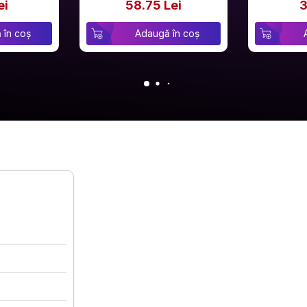
ei
58.75 Lei
3
 în coș
Adaugă în coș