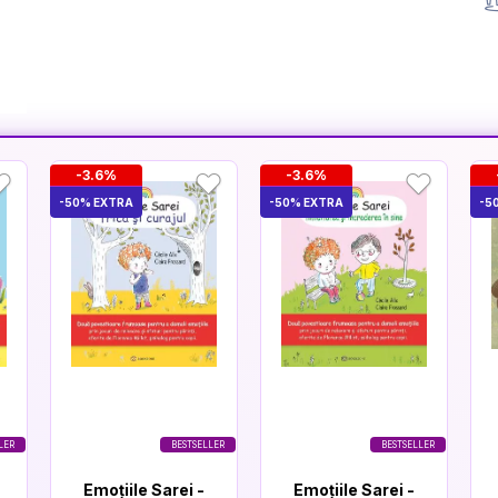
-3.6%
-3.6%
-50% EXTRA
-50% EXTRA
-5
LER
BESTSELLER
BESTSELLER
Emoțiile Sarei -
Emoțiile Sarei -