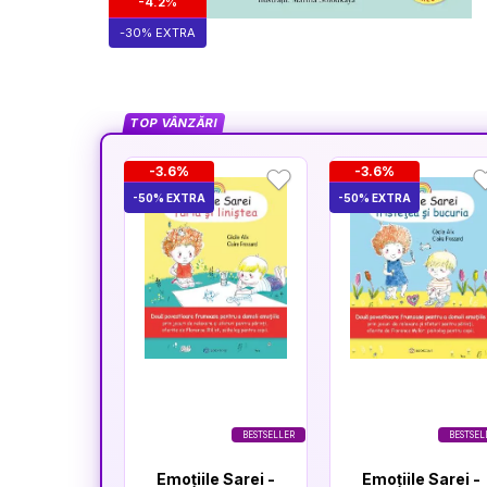
-4.2%
-30% EXTRA
TOP VÂNZĂRI
-3.6%
-3.6%
-50% EXTRA
-50% EXTRA
BESTSELLER
BESTSEL
Emoțiile Sarei -
Emoțiile Sarei -