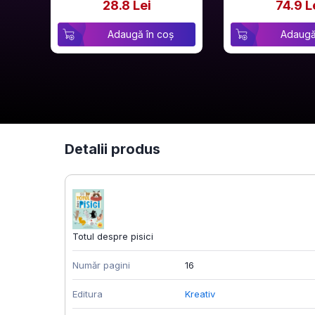
28.8 Lei
74.9 L
Adaugă în coș
Adaugă
Detalii produs
Totul despre pisici
Număr pagini
16
Editura
Kreativ