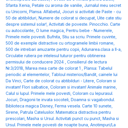
Sfanta Xenia
,
Petale cu aroma de vanilie
,
Jurnalul meu secret
cu Unicorni
,
Plansa. Alfabetul
,
Jocuri si activitati de Paste - cu
50 de abtibilduri
,
Numere de colorat si decupat
,
Uite cate stiu
despre sistemul solar!
,
Activitati de poveste. Pinocchio. Carte
cu autocolante
,
O lume magica
,
Pentru bebe - Numerele
,
Primele mele povesti. Bufnita
,
Stiu sa scriu. Primele cuvinte
,
500 de exemple distractive cu ortogramele limbii romane
,
500 de intrebari amuzante pentru copii
,
Adunarea.clasa a II-a
,
Circulatie rutiera pe intelesul tuturor pentru obtinerea
permisului de conducere 2024
,
Consilierul de lectura
Nr.3/2018
,
Marea mea carte de colorat 1
,
Plansa: Tabelul
periodic al elementelor
,
Tabloul misterios/Bandit, cainele lui
Da Vinci
,
Carte de colorat cu abtibilduri - Litere
,
Coloram si
invatam! Flori salbatice
,
Coloram si invatam! Animale marine
,
Calul si lupul. Primele mele povesti
,
Coloram cu Iepurasul.
Jocuri
,
Dragonii te invata socoteli
,
Doamna si vagabondul.
Biblioteca magica Disney
,
Ferma vesela. Carte 10 sunete
,
Sirene
,
Patrula Catelusilor. Matematica distractiva pentru
prescolari
,
Masha si Ursul. Activitati punct cu punct
,
Masha si
Ursul. Primele mele povesti de noapte buna
,
Anotimpuri/La