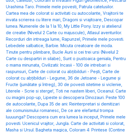
usor, catelusi!
,
Coloram si invatam! Figuri geometrice
,
Pescarul
Urashima Taro. Primele mele povesti
,
Patrula catelusilor.
Cartea mea de colorat si activitati cu autocolante
,
Vrajitorii te
invata scrierea cu litere mari
,
Dragoni si vrajitoare
,
Descopar
lumea. Numerele de la 1 la 10
,
My Little Pony. Izzy si atelierul
de creatie (Nivelul 2 Carte cu majuscule)
,
Atlasul aventurilor.
Recorduri din intreaga lume
,
Rapunzel
,
Primele mele povesti.
Lebedele salbatice
,
Barbie. Micuta creatoare de moda.
Tinute pentru plimbare
,
Bucle Aurii si cei trei ursi (Nivelul 2
Carte cu despartiri in silabe)
,
Sunt o pustoaica geniala
,
Pentru
o mama minunata
,
Civilizatii: Incasii - 100 de intrebari si
raspunsuri
,
Carte de colorat cu abțibilduri - Pești
,
Carte de
colorat cu abțibilduri - Legume
,
36 de Jetoane - Legume și
Fructe (jumătate și întreg)
,
30 de povesti istetime si viclenie
,
Literele - Scrie si sterge!
,
Toti ne nastem liberi
,
Oceanul. Carte
cu imagini pop-up
,
Lipeste si descopera Dinozauri. Peste 100
de autocolante
,
Dupa 35 de ani: Reinterpretari si demitizari
ale comunismului romanesc
,
De ce are elefantul trompa
luuuunga? Descopera cum era lumea la inceput
,
Primele mele
povesti. Ucenicul vrajitor
,
Jungla. Carte de activitati si colorat
,
Masha si Ursul. Bagheta magica
,
Coloram 4: Printese (Contine