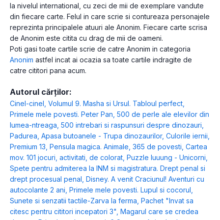
la nivelul international, cu zeci de mii de exemplare vandute
din fiecare carte. Felul in care scrie si contureaza personajele
reprezinta principalele atuuri ale Anonim. Fiecare carte scrisa
de Anonim este citita cu drag de mii de oameni.
Poti gasi toate cartile scrie de catre Anonim in categoria
Anonim
astfel incat ai ocazia sa toate cartile indragite de
catre cititori pana acum.
Autorul cărților:
Cinel-cinel
,
Volumul 9. Masha si Ursul. Tabloul perfect
,
Primele mele povesti. Peter Pan
,
500 de perle ale elevilor din
lumea-ntreaga
,
500 intrebari si raspunsuri despre dinozauri
,
Padurea
,
Apasa butoanele - Trupa dinozaurilor
,
Culorile iernii
,
Premium 13
,
Pensula magica. Animale
,
365 de povesti
,
Cartea
mov. 101 jocuri, activitati, de colorat
,
Puzzle luuung - Unicorni
,
Spete pentru admiterea la INM si magistratura. Drept penal si
drept procesual penal
,
Disney. A venit Craciunul! Aventuri cu
autocolante 2 ani
,
Primele mele povesti. Lupul si cocorul
,
Sunete si senzatii tactile-Zarva la ferma
,
Pachet "Invat sa
citesc pentru cititori incepatori 3"
,
Magarul care se credea