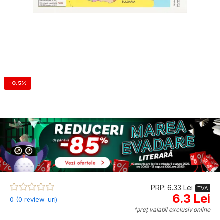
-0.5%
PRP: 6.33 Lei
TVA
6.3 Lei
0 (0 review-uri)
*preț valabil exclusiv online