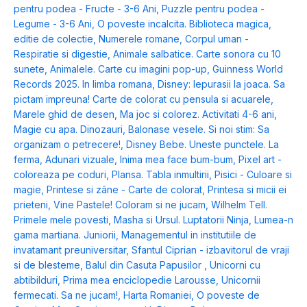
pentru podea - Fructe - 3-6 Ani
,
Puzzle pentru podea -
Legume - 3-6 Ani
,
O poveste incalcita. Biblioteca magica,
editie de colectie
,
Numerele romane
,
Corpul uman -
Respiratie si digestie
,
Animale salbatice. Carte sonora cu 10
sunete
,
Animalele. Carte cu imagini pop-up
,
Guinness World
Records 2025. In limba romana
,
Disney: Iepurasii la joaca. Sa
pictam impreuna! Carte de colorat cu pensula si acuarele
,
Marele ghid de desen
,
Ma joc si colorez. Activitati 4-6 ani
,
Magie cu apa. Dinozauri
,
Balonase vesele. Si noi stim: Sa
organizam o petrecere!
,
Disney Bebe. Uneste punctele. La
ferma
,
Adunari vizuale
,
Inima mea face bum-bum
,
Pixel art -
coloreaza pe coduri
,
Plansa. Tabla inmultirii
,
Pisici - Culoare si
magie
,
Printese si zâne - Carte de colorat
,
Printesa si micii ei
prieteni
,
Vine Pastele! Coloram si ne jucam
,
Wilhelm Tell.
Primele mele povesti
,
Masha si Ursul. Luptatorii Ninja
,
Lumea-n
gama martiana. Juniorii
,
Managementul in institutiile de
invatamant preuniversitar
,
Sfantul Ciprian - izbavitorul de vraji
si de blesteme
,
Balul din Casuta Papusilor
,
Unicorni cu
abtibilduri
,
Prima mea enciclopedie Larousse
,
Unicornii
fermecati. Sa ne jucam!
,
Harta Romaniei
,
O poveste de