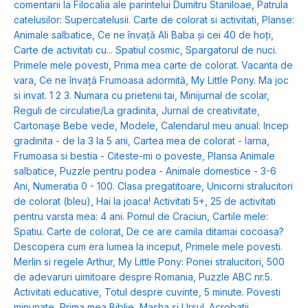
comentarii la Filocalia ale parintelui Dumitru Staniloae
,
Patrula
catelusilor: Supercatelusii. Carte de colorat si activitati
,
Planse:
Animale salbatice
,
Ce ne învață Ali Baba și cei 40 de hoți
,
Carte de activitati cu... Spatiul cosmic
,
Spargatorul de nuci.
Primele mele povesti
,
Prima mea carte de colorat. Vacanta de
vara
,
Ce ne învață Frumoasa adormită
,
My Little Pony. Ma joc
si invat. 1 2 3. Numara cu prietenii tai
,
Minijurnal de scolar
,
Reguli de circulatie/La gradinita
,
Jurnal de creativitate
,
Cartonașe Bebe vede, Modele
,
Calendarul meu anual: Incep
gradinita - de la 3 la 5 ani
,
Cartea mea de colorat - Iarna
,
Frumoasa si bestia - Citeste-mi o poveste
,
Plansa Animale
salbatice
,
Puzzle pentru podea - Animale domestice - 3-6
Ani
,
Numeratia 0 - 100. Clasa pregatitoare
,
Unicorni stralucitori
de colorat (bleu)
,
Hai la joaca! Activitati 5+
,
25 de activitati
pentru varsta mea: 4 ani. Pomul de Craciun
,
Cartile mele:
Spatiu. Carte de colorat
,
De ce are camila ditamai cocoasa?
Descopera cum era lumea la inceput
,
Primele mele povesti.
Merlin si regele Arthur
,
My Little Pony: Ponei stralucitori
,
500
de adevaruri uimitoare despre Romania
,
Puzzle ABC nr.5.
Activitati educative
,
Totul despre cuvinte
,
5 minute. Povesti
minunate
,
Prima mea Biblie
,
Masha si Ursul. Acrobatii