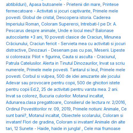
abtibilduri)
,
Apasa butoanele - Prietenii din mare
,
Printese
fermecatoare - Activitati si jocuri captivante
,
Primele mele
povesti. Globul de cristal
,
Descopera istoria. Caderea
Imperiului Roman
,
Coloram Supereroi
,
Intrebati-l pe Dr. A.
Pescarus despre animale
,
Unde e locul meu? Balonase
autocolante +3 ani
,
10 povesti clasice de Craciun
,
Minunea
Crăciunului
,
Craciun fericit - Servieta mea cu activitati si jocuri
distractive
,
Dinozauri - Desenam pas cu pas
,
Meserii. Lipeste
si coloreaza: Pilot + figurina
,
Cauta si asculta - Craciunul
,
Patrula Catelusilor. Alerta in Tinutul Dinozaurilor
,
Invat sa scriu
numerele
,
Primele mele povesti. Tantarul si leul
,
Primele mele
povesti. Corbul si vulpea
,
500 de idei amuzante ale jocului
Adevar sau provocare pentru copii
,
500 de ghicitori istete
pentru copii Ed.2
,
25 de activitati pentru varsta mea. 2 ani.
Invat sa colorez
,
Bucuria culorilor. Motanul incaltat
,
Adunarea.clasa pregatitoare
,
Consilierul de lectura nr. 2/2016
,
Ordinul Povestitorilor nr. 09, 2019
,
Primele notiuni: Animale
,
Ce
sunt banii?
,
Motanul incaltat
,
Obiectele scolarului
,
Coloram si
invatam! Flori de gradina
,
Coloram si invatam! Animale din alte
tari
,
12 Sunete - Haide, haide in jungla!
,
Cele mai frumoase