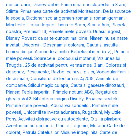
nemuritoare
,
Disney bebe. Prima mea enciclopedie la 3 ani
,
Stiinte. Prima mea carte de activitati Montessori
,
De la scutece
la scoala
,
Dictionar scolar german-roman si roman-german
,
Mini teste - jocuri logice
,
Tinutele Sarei
,
Sfanta Ana
,
Planeta
noastra
,
Premium 14
,
Primele mele povesti. Uriasul egoist
,
Disney. Povesti ca sa te cunosti mai bine
,
Nimeni nu se naste
invatat
,
Unicornii - Desenam si coloram
,
Cauta si asculta -
Lumea din jur
,
Album de amintiri: Bebelusul meu (roz)
,
Primele
mele povesti. Soarecele, cocosul si motanul
,
Viziunea lui
Tnugdal
,
25 de activitati pentru varsta mea. 3 ani. Colorez si
desenez
,
Pescuieste
,
Razboi caini vs. pisici
,
Vocabular.Familii
de animale
,
Consilierul de lectură nr. 4/2015
,
Animale de
companie. Stiloul magic cu apa
,
Cauta si gaseste dinozauri
,
Plansa: Tabla impartirii
,
Primele notiuni: ABC
,
Regatul de
gheata Vol.2. Biblioteca magica Disney
,
Broasca si vitelul.
Primele mele povesti
,
Adunarea soriceilor. Primele mele
povesti
,
Unicornii te invata adunarea
,
Rugaciuni
,
My Little
Pony. Activitati distractive cu autocolante
,
O zi la plimbare.
Aventuri cu autocolante
,
Planse: Legume
,
Meserii. Carte de
colorat
,
Patrula Catelusilor. Misiune indeplinita. Carte de