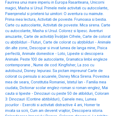
Faurirea unui mare imperiu in Europa Rasariteana
,
Unicorni
magici
,
Masha si Ursul. Primele mele activitati cu autocolante
,
Paienjenelul si prietenii lui uimitori: O aventura cu maimute.
Prima mea lectura
,
Activitati de poveste. Frumoasa si bestia.
Carte cu autocolante
,
Activitati de poveste. Mica sirena. Carte
cu autocolante
,
Masha si Ursul. Colorez si lipesc. Aventuri
amuzante
,
Carte de activități Învățăm Cifrele
,
Carte de colorat
cu abțibilduri - Fluturi
,
Carte de colorat cu abțibilduri - Animale
din alte zone
,
Descopar si invat lumea de langa mine
,
Pisica
perfectă
,
Animale domestice - Loto
,
Lipeste si descopera
Animale. Peste 100 de autocolante
,
Gramatica limbii engleze
contemporane
,
Nume de cod: Kingfisher
,
La zoo cu
autobuzul
,
Disney. Iepurasi. Sa pictam impreuna! Carte de
colorat cu pensula si acuarele
,
Disney Mica Sirena. Povestea
mea de seara
,
Constitutia Romaniei
,
Istetul Ian - Familia mea
ciudata
,
Dictionar scolar englez-roman si roman-englez
,
Mai
cauta si lipeste - Dinozauri cu peste 50 de atibilduri
,
Coloram
3: Dinozauri (Contine abtibilduri)
,
Cainele meu
,
Lumea
jocurilor - Exercitii si activitati distractive 4 ani
,
Homer te
invata sa scrii
,
Cum am devenit vrajitor
,
Descopera istoria.