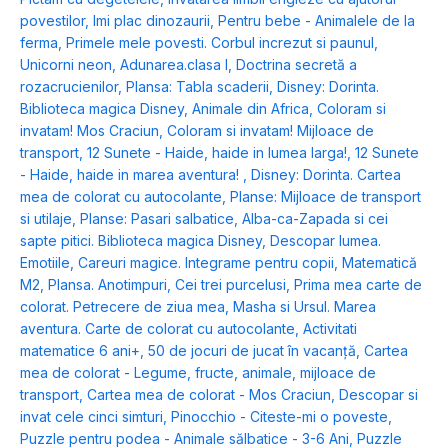
povestilor
,
Imi plac dinozaurii
,
Pentru bebe - Animalele de la
ferma
,
Primele mele povesti. Corbul increzut si paunul
,
Unicorni neon
,
Adunarea.clasa I
,
Doctrina secretă a
rozacrucienilor
,
Plansa: Tabla scaderii
,
Disney: Dorinta.
Biblioteca magica Disney
,
Animale din Africa
,
Coloram si
invatam! Mos Craciun
,
Coloram si invatam! Mijloace de
transport
,
12 Sunete - Haide, haide in lumea larga!
,
12 Sunete
- Haide, haide in marea aventura!
,
Disney: Dorinta. Cartea
mea de colorat cu autocolante
,
Planse: Mijloace de transport
si utilaje
,
Planse: Pasari salbatice
,
Alba-ca-Zapada si cei
sapte pitici. Biblioteca magica Disney
,
Descopar lumea.
Emotiile
,
Careuri magice. Integrame pentru copii
,
Matematică
M2
,
Plansa. Anotimpuri
,
Cei trei purcelusi
,
Prima mea carte de
colorat. Petrecere de ziua mea
,
Masha si Ursul. Marea
aventura. Carte de colorat cu autocolante
,
Activitati
matematice 6 ani+
,
50 de jocuri de jucat în vacanță
,
Cartea
mea de colorat - Legume, fructe, animale, mijloace de
transport
,
Cartea mea de colorat - Mos Craciun
,
Descopar si
invat cele cinci simturi
,
Pinocchio - Citeste-mi o poveste
,
Puzzle pentru podea - Animale sălbatice - 3-6 Ani
,
Puzzle