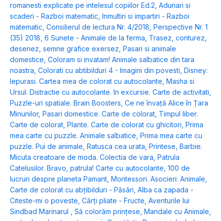
romanesti explicate pe intelesul copiilor Ed.2
,
Adunari si
scaderi - Razboi matematic
,
Inmultiri si impartiri - Razboi
matematic
,
Consilierul de lectura Nr. 4/2018
,
Perspective Nr. 1
(35) 2018
,
6 Sunete - Animale de la ferma
,
Trasez, conturez,
desenez, semne grafice exersez
,
Pasari si animale
domestice
,
Coloram si invatam! Animale salbatice din tara
noastra
,
Colorati cu abtibilduri 4 - Imagini din povesti
,
Disney:
Iepurasi. Cartea mea de colorat cu autocolante
,
Masha si
Ursul. Distractie cu autocolante. In excursie. Carte de activitati
,
Puzzle-uri spatiale. Brain Boosters
,
Ce ne învață Alice în Țara
Minunilor
,
Pasari domestice. Carte de colorat
,
Timpul liber.
Carte de colorat
,
Plante. Carte de colorat cu ghicitori
,
Prima
mea carte cu puzzle. Animale salbatice
,
Prima mea carte cu
puzzle. Pui de animale
,
Ratusca cea urata
,
Printese
,
Barbie.
Micuta creatoare de moda. Colectia de vara
,
Patrula
Catelusilor. Bravo, patrula! Carte cu autocolante
,
100 de
lucruri despre planeta Pamant
,
Montessori. Asocieri: Animale
,
Carte de colorat cu abțibilduri - Păsări
,
Alba ca zapada -
Citeste-mi o poveste
,
Cărți pliate - Fructe
,
Aventurile lui
Sindbad Marinarul
,
Să colorăm prințese
,
Mandale cu Animale,