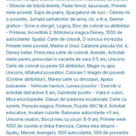
- Obiecte de îmbrăcăminte
,
Paste fericit, iepurasule
,
Primele
mele povesti. Supa de piatra
,
Spargatorul de nuci - Citeste-mi
o poveste
,
Jurnalul sarbatorilor de iarna, cls. a III-a
,
Semne
grafice - Scrie si sterge!
,
Logica
,
Bloc de colorat cu abtibilduri
- Printese
,
Incredibilii 2. Biblioteca magica Disney
,
1000 de
autocolante: Spatiul. Carte de colorat
,
O soricica increzuta.
Primele mele povesti
,
Masha si Ursul. Calatorie placuta Vol. 4
,
Disney bebe. Prima mea carte de colorat. Animale
,
Activitati
istete pentru prescolari in vacanta de vara 3-5 ani
,
Unicorni.
Carte de colorat cu peste 50 abtibilduri
,
Magie cu apa.
Unicorni
,
Alfabetul povestilor
,
Coloram 1: Imagini din povesti
(Contine abtibilduri)
,
Marea carte cu dinozauri
,
Apasa
butoanele - Vehicule harnice
,
Lumea jocurilor - Exercitii si
activitati distractive 6 ani
,
Gandeste pozitiv - Viata in culori
,
Mica enciclopedie. Glasuri din padurea ecuatoriala. Carte cu
sunete
,
Pensula magica. Printese
,
Puzzle ABC Nr.4. Activitati
educative
,
Invatam culorile. Balonase autocolante +3 ani
,
Unicornii visatori
,
Blocul meu cu jocuri: 8-9 ani
,
Primele mele
1000 de cuvinte in limba franceza
,
Cartea mea despre -
Spatiu
,
Marvel. Avengers. 1001 autocolante
,
500 de proverbe