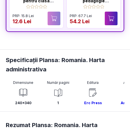
pentru clasa
pedagogie
pregatitoare
generală: Ghid
pentru pregătirea
PRP: 15.8 Lei
PRP: 67.7 Lei
examenelor de
12.6 Lei
54.2 Lei
1
titularizare,
definitivat și gradul
didactic II
Specificații Plansa: Romania. Harta
administrativa
Dimensiune
Număr pagini
Editura
Aut
240x340
1
Erc Press
Ano
Rezumat Plansa: Romania. Harta