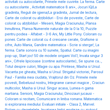
activitati cu autocolante
,
Primele mele cuvinte. La ferma. Carte
cu autocolante
,
Activitati matematice 8 ani+
,
Jocuri IQ/La
gradinita
,
Reguli de igiena/La gradinita
,
Jurnal de lectura
,
Carte de colorat cu abțibilduri - Eroi de poveste
,
Carte de
colorat cu abțibilduri - Meserii
,
Magia Craciunului
,
Plansa
Inmultirea
,
Plansa Numerele naturale de la 0 la 10
,
Puzzle
pentru podea - Alfabet - 3-6 Ani
,
My Little Pony. Coloram cu
poneii. Carte de colorat cu 4 creioane cerate
,
Grafisme si
cifre
,
Auto Mania
,
Gandire matematica - Scrie si sterge!
,
La
ferma. Carte sonora cu 10 sunete
,
Spatiul. Carte cu imagini
pop-up
,
Start joc! 50 de modele origami Vol.1
,
Invata singur 3
ani+
,
Cifrele lipicioase (contine autocolante)
,
Se spune ca...
,
Totul despre culori
,
Magie cu apa. Printese
,
Masha si Ursul.
Vacanta pe gheata
,
Masha si Ursul. Strigatul victoriei
,
Parosul
Paul - Familia mea ciudata
,
Vrajitorul din Oz. Primele mele
povesti
,
Bebelusul nostru
,
Integrame careuri magice
,
Craciun
multicolor
,
Masha si Ursul. Singur acasa
,
Lumea-n gama
martiana. Seniorii
,
Magia Craciunului
,
Dinozauri jucausi -
Coloram si recitam
,
Comunicare in limba romana. Matematica
si explorarea mediului: Evaluari initiale - Clasa 2
,
Marvel.
Pictam cu degetelele
,
Invatarea limbii engleze cu ajutorul