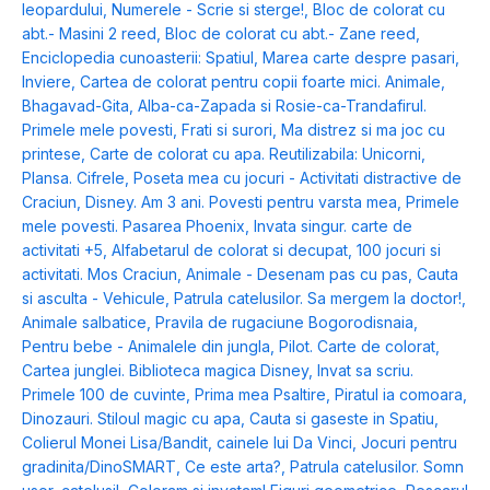
leopardului
,
Numerele - Scrie si sterge!
,
Bloc de colorat cu
abt.- Masini 2 reed
,
Bloc de colorat cu abt.- Zane reed
,
Enciclopedia cunoasterii: Spatiul
,
Marea carte despre pasari
,
Inviere
,
Cartea de colorat pentru copii foarte mici. Animale
,
Bhagavad-Gita
,
Alba-ca-Zapada si Rosie-ca-Trandafirul.
Primele mele povesti
,
Frati si surori
,
Ma distrez si ma joc cu
printese
,
Carte de colorat cu apa. Reutilizabila: Unicorni
,
Plansa. Cifrele
,
Poseta mea cu jocuri - Activitati distractive de
Craciun
,
Disney. Am 3 ani. Povesti pentru varsta mea
,
Primele
mele povesti. Pasarea Phoenix
,
Invata singur. carte de
activitati +5
,
Alfabetarul de colorat si decupat
,
100 jocuri si
activitati. Mos Craciun
,
Animale - Desenam pas cu pas
,
Cauta
si asculta - Vehicule
,
Patrula catelusilor. Sa mergem la doctor!
,
Animale salbatice
,
Pravila de rugaciune Bogorodisnaia
,
Pentru bebe - Animalele din jungla
,
Pilot. Carte de colorat
,
Cartea junglei. Biblioteca magica Disney
,
Invat sa scriu.
Primele 100 de cuvinte
,
Prima mea Psaltire
,
Piratul ia comoara
,
Dinozauri. Stiloul magic cu apa
,
Cauta si gaseste in Spatiu
,
Colierul Monei Lisa/Bandit, cainele lui Da Vinci
,
Jocuri pentru
gradinita/DinoSMART
,
Ce este arta?
,
Patrula catelusilor. Somn