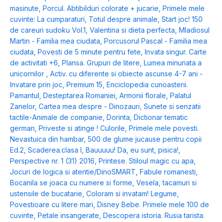
masinute
,
Porcul. Abtibilduri colorate + jucarie
,
Primele mele
cuvinte: La cumparaturi
,
Totul despre animale
,
Start joc! 150
de careuri sudoku Vol.1
,
Valentina si dieta perfecta
,
Mladiosul
Martin - Familia mea ciudata
,
Porcusorul Pascal - Familia mea
ciudata
,
Povesti de 5 minute pentru fete
,
Invata singur. Carte
de activitati +6
,
Plansa. Grupuri de litere
,
Lumea minunata a
unicornilor
,
Activ. cu diferente si obiecte ascunse 4-7 ani -
Invatare prin joc
,
Premium 15
,
Enciclopedia cunoasterii.
Pamantul
,
Desteptarea Romaniei
,
Armonii florale
,
Palatul
Zanelor
,
Cartea mea despre - Dinozauri
,
Sunete si senzatii
tactile-Animale de companie
,
Dorinta
,
Dictionar tematic
german
,
Priveste si atinge ! Culorile
,
Primele mele povesti.
Nevastuica din hambar
,
500 de glume jucause pentru copii
Ed.2
,
Scaderea.clasa I
,
Bauuuuu! Da, eu sunt, pisica!
,
Perspective nr. 1 (31) 2016
,
Printese. Stiloul magic cu apa
,
Jocuri de logica si atentie/DinoSMART
,
Fabule romanesti
,
Bocanila se joaca cu numere si forme
,
Vesela, tacamuri si
ustensile de bucatarie
,
Coloram si invatam! Legume
,
Povestioare cu litere mari
,
Disney Bebe. Primele mele 100 de
cuvinte
,
Petale insangerate
,
Descopera istoria. Rusia tarista.