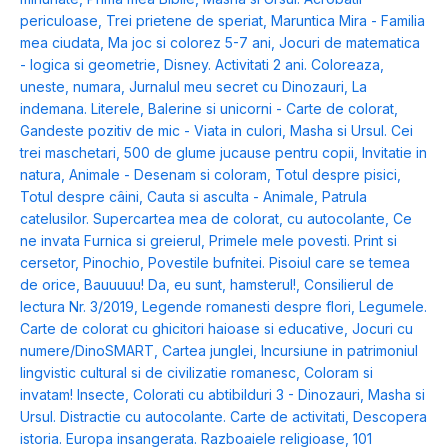
periculoase
,
Trei prietene de speriat
,
Maruntica Mira - Familia
mea ciudata
,
Ma joc si colorez 5-7 ani
,
Jocuri de matematica
- logica si geometrie
,
Disney. Activitati 2 ani. Coloreaza,
uneste, numara
,
Jurnalul meu secret cu Dinozauri
,
La
indemana. Literele
,
Balerine si unicorni - Carte de colorat
,
Gandeste pozitiv de mic - Viata in culori
,
Masha si Ursul. Cei
trei maschetari
,
500 de glume jucause pentru copii
,
Invitatie in
natura
,
Animale - Desenam si coloram
,
Totul despre pisici
,
Totul despre câini
,
Cauta si asculta - Animale
,
Patrula
catelusilor. Supercartea mea de colorat, cu autocolante
,
Ce
ne invata Furnica si greierul
,
Primele mele povesti. Print si
cersetor
,
Pinochio
,
Povestile bufnitei. Pisoiul care se temea
de orice
,
Bauuuuu! Da, eu sunt, hamsterul!
,
Consilierul de
lectura Nr. 3/2019
,
Legende romanesti despre flori
,
Legumele.
Carte de colorat cu ghicitori haioase si educative
,
Jocuri cu
numere/DinoSMART
,
Cartea junglei
,
Incursiune in patrimoniul
lingvistic cultural si de civilizatie romanesc
,
Coloram si
invatam! Insecte
,
Colorati cu abtibilduri 3 - Dinozauri
,
Masha si
Ursul. Distractie cu autocolante. Carte de activitati
,
Descopera
istoria. Europa insangerata. Razboaiele religioase
,
101