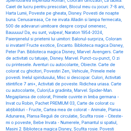
Splendoarea Imperiului Roman
,
Coloram dinozauri
,
La tablita:
Caiet de lucru pentru prescolari
,
Blocul meu cu jocuri: 7-8 ani
,
Harta Lumii
,
Poveste pe gheata
,
Disney. Povesti de noapte
buna. Cenusareasa
,
Ce ne invata Alladin si lampa fermecata
,
500 de adevaruri uimitoare despre corpul omenesc
,
Bauuuuu! Da, eu sunt, vulpea!
,
Naraton 1954-2024
,
Paienjenelul si prietenii lui uimitori: Balonul-surpriza
,
Coloram
si invatam! Fructe exotice
,
Encanto. Biblioteca magica Disney
,
Peter Pan. Biblioteca magica Disney
,
Marvel: Avengers. Carte
de activitati cu tatuaje
,
Disney. Marvel. Punct-cu-punct
,
O zi
cu printesele. Aventuri cu autocolante
,
Obiecte. Carte de
colorat cu ghicitori
,
Povestiri Zen
,
Vehicule
,
Primele mele
povesti. Inelul spiridusului
,
Misc si descopar. Culori
,
Activitati
stiintifice 7 ani+
,
Activitati de poveste. Ridichea uriasa. Carte
cu autocolante
,
Culori/La gradinita
,
Marvel. Spider-Man.
Megaplansa de colorat
,
Primele cuvinte in limba germana -
Invat cu Robin
,
Pachet PREMIUM 03
,
Carte de colorat cu
abțibilduri - Fructe
,
Cartea mea de colorat - Animale
,
Plansa
Adunarea
,
Plansa Reguli de circulatie
,
Scufita rosie - Citeste-
mi o poveste
,
Bebe Invata - Numerele
,
Pamantul si spatiul
,
Masini 2. Biblioteca magica Disney
,
Scufita rosie. Povesti