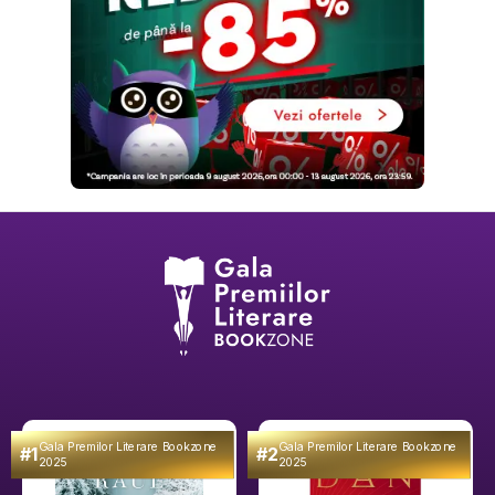
Gala Premilor Literare Bookzone
Gala Premilor Literare Bookzone
#1
#2
2025
2025