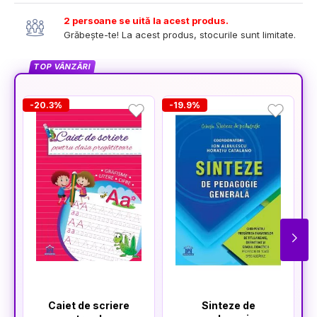
2 persoane se uită la acest produs.
Grăbește-te! La acest produs, stocurile sunt limitate.
TOP VÂNZĂRI
-20.3%
-19.9%
Caiet de scriere
Sinteze de