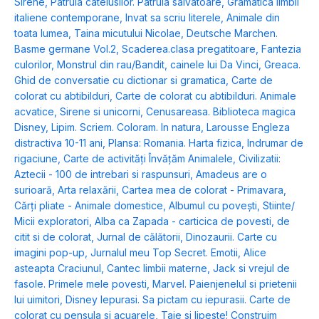
Sirene
,
Patrula catelusilor. Patrula salvatoare
,
Gramatica limbii
italiene contemporane
,
Invat sa scriu literele
,
Animale din
toata lumea
,
Taina micutului Nicolae
,
Deutsche Marchen.
Basme germane Vol.2
,
Scaderea.clasa pregatitoare
,
Fantezia
culorilor
,
Monstrul din rau/Bandit, cainele lui Da Vinci
,
Greaca.
Ghid de conversatie cu dictionar si gramatica
,
Carte de
colorat cu abtibilduri
,
Carte de colorat cu abtibilduri. Animale
acvatice
,
Sirene si unicorni
,
Cenusareasa. Biblioteca magica
Disney
,
Lipim. Scriem. Coloram. In natura
,
Larousse Engleza
distractiva 10-11 ani
,
Plansa: Romania. Harta fizica
,
Indrumar de
rigaciune
,
Carte de activități Învățăm Animalele
,
Civilizatii:
Aztecii - 100 de intrebari si raspunsuri
,
Amadeus are o
surioară
,
Arta relaxării
,
Cartea mea de colorat - Primavara
,
Cărți pliate - Animale domestice
,
Albumul cu povești
,
Stiinte/
Micii exploratori
,
Alba ca Zapada - carticica de povesti, de
citit si de colorat
,
Jurnal de călătorii
,
Dinozaurii. Carte cu
imagini pop-up
,
Jurnalul meu Top Secret. Emotii
,
Alice
asteapta Craciunul
,
Cantec limbii materne
,
Jack si vrejul de
fasole. Primele mele povesti
,
Marvel. Paienjenelul si prietenii
lui uimitori
,
Disney Iepurasi. Sa pictam cu iepurasii. Carte de
colorat cu pensula si acuarele
,
Taie si lipeste! Construim