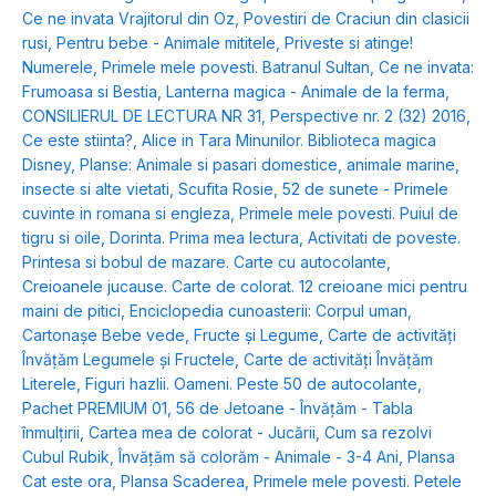
Ce ne invata Vrajitorul din Oz
,
Povestiri de Craciun din clasicii
rusi
,
Pentru bebe - Animale mititele
,
Priveste si atinge!
Numerele
,
Primele mele povesti. Batranul Sultan
,
Ce ne invata:
Frumoasa si Bestia
,
Lanterna magica - Animale de la ferma
,
CONSILIERUL DE LECTURA NR 31
,
Perspective nr. 2 (32) 2016
,
Ce este stiinta?
,
Alice in Tara Minunilor. Biblioteca magica
Disney
,
Planse: Animale si pasari domestice, animale marine,
insecte si alte vietati
,
Scufita Rosie
,
52 de sunete - Primele
cuvinte in romana si engleza
,
Primele mele povesti. Puiul de
tigru si oile
,
Dorinta. Prima mea lectura
,
Activitati de poveste.
Printesa si bobul de mazare. Carte cu autocolante
,
Creioanele jucause. Carte de colorat. 12 creioane mici pentru
maini de pitici
,
Enciclopedia cunoasterii: Corpul uman
,
Cartonașe Bebe vede, Fructe și Legume
,
Carte de activități
Învățăm Legumele și Fructele
,
Carte de activități Învățăm
Literele
,
Figuri hazlii. Oameni. Peste 50 de autocolante
,
Pachet PREMIUM 01
,
56 de Jetoane - Învățăm - Tabla
înmulțirii
,
Cartea mea de colorat - Jucării
,
Cum sa rezolvi
Cubul Rubik
,
Învățăm să colorăm - Animale - 3-4 Ani
,
Plansa
Cat este ora
,
Plansa Scaderea
,
Primele mele povesti. Petele