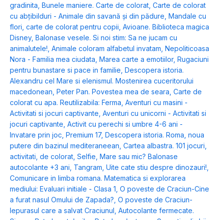
gradinita
,
Bunele maniere. Carte de colorat
,
Carte de colorat
cu abțibilduri - Animale din savană și din pădure
,
Mandale cu
flori, carte de colorat pentru copii
,
Avioane. Biblioteca magica
Disney
,
Balonase vesele. Si noi stim: Sa ne jucam cu
animalutele!
,
Animale coloram alfabetul invatam
,
Nepoliticoasa
Nora - Familia mea ciudata
,
Marea carte a emotiilor
,
Rugaciuni
pentru bunastare si pace in familie
,
Descopera istoria.
Alexandru cel Mare si elenismul. Mostenirea cuceritorului
macedonean
,
Peter Pan. Povestea mea de seara
,
Carte de
colorat cu apa. Reutilizabila: Ferma
,
Aventuri cu masini -
Activitati si jocuri captivante
,
Aventuri cu unicorni - Activitati si
jocuri captivante
,
Activit cu perechi si umbre 4-6 ani -
Invatare prin joc
,
Premium 17
,
Descopera istoria. Roma, noua
putere din bazinul mediteraneean
,
Cartea albastra. 101 jocuri,
activitati, de colorat
,
Selfie
,
Mare sau mic? Balonase
autocolante +3 ani
,
Tangram
,
Uite cate stiu despre dinozauri!
,
Comunicare in limba romana. Matematica si explorarea
mediului: Evaluari initiale - Clasa 1
,
O poveste de Craciun-Cine
a furat nasul Omului de Zapada?
,
O poveste de Craciun-
Iepurasul care a salvat Craciunul
,
Autocolante fermecate.