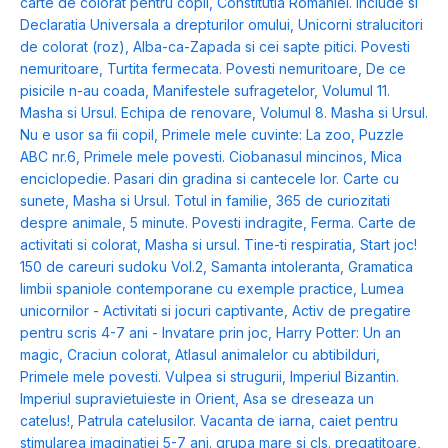
carte de colorat pentru copii
,
Constitutia Romaniei. Include si
Declaratia Universala a drepturilor omului
,
Unicorni stralucitori
de colorat (roz)
,
Alba-ca-Zapada si cei sapte pitici. Povesti
nemuritoare
,
Turtita fermecata. Povesti nemuritoare
,
De ce
pisicile n-au coada
,
Manifestele sufragetelor
,
Volumul 11.
Masha si Ursul. Echipa de renovare
,
Volumul 8. Masha si Ursul.
Nu e usor sa fii copil
,
Primele mele cuvinte: La zoo
,
Puzzle
ABC nr.6
,
Primele mele povesti. Ciobanasul mincinos
,
Mica
enciclopedie. Pasari din gradina si cantecele lor. Carte cu
sunete
,
Masha si Ursul. Totul in familie
,
365 de curiozitati
despre animale
,
5 minute. Povesti indragite
,
Ferma. Carte de
activitati si colorat
,
Masha si ursul. Tine-ti respiratia
,
Start joc!
150 de careuri sudoku Vol.2
,
Samanta intoleranta
,
Gramatica
limbii spaniole contemporane cu exemple practice
,
Lumea
unicornilor - Activitati si jocuri captivante
,
Activ de pregatire
pentru scris 4-7 ani - Invatare prin joc
,
Harry Potter: Un an
magic
,
Craciun colorat
,
Atlasul animalelor cu abtibilduri
,
Primele mele povesti. Vulpea si strugurii
,
Imperiul Bizantin.
Imperiul supravietuieste in Orient
,
Asa se dreseaza un
catelus!
,
Patrula catelusilor. Vacanta de iarna
,
caiet pentru
stimularea imaginatiei 5-7 ani. grupa mare si cls. pregatitoare
,