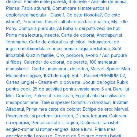
destept. Primele mele povesti
,
6 Sunete - Animale de acasa
,
Plansa: Tabla adunarii
,
Comunicare si matematica si
explorarea mediului - Clasa 1
,
Ce este filosofia?
,
Ce este
istoria?
,
Pinocchio
,
Pasari salbatice din tara noastra
,
My Little
Pony. Comoara pierduta
,
Ali Baba si cei patruzeci de hoti.
Prima mea lectura
,
Insecte. Carte de colorat
,
Anotimpuri si
fenomene. Carte de colorat cu ghicitori
,
Indrumatorul de
ingrijire multimodala in onco-hematologia pediatrica
,
Sunt
imbatabil. Quiz in familie
,
Oro, porpora, avorio / Aur, purpură
și fildeș
,
Calendar de colorat, de perete
,
100 mancaruri
manastiresti: Ciorbe, mancaruri, deserturi
,
Marvel. Spider-Man.
Momente magice
,
1001 de nopți Vol. 1
,
Pachet PREMIUM 02
,
Cartea junglei - Citeste-mi o poveste
,
Jocuri de logica Rubik
pentru copii
,
25 de activitati pentru varsta mea: 5 ani. Darul lui
Mos Craciun
,
Patericul franciscan
,
Egiptul antic si civilizatiile
mesopotamiene
,
Taie si lipeste! Construim dinozauri
,
Invatam
Alfabetul
,
Prima mea carte de colorat. Echipa de eroi: Marvel.
Paienjenelul si prietenii lui uimitori
,
Disney. Iepurasi. Coloram
cu iepurasii
,
Perspicacitate si logica
,
Dictionarul tau istet
englez-roman si roman-englez
,
Istoria lumii. Prima mea
enciclopedie Larousse
,
Povesti de 5 minute pentru baieti
,