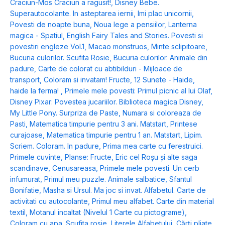
Craciun-Mos Craciun a ragusit!
,
Disney Bebe.
Superautocolante. In asteptarea iernii
,
Imi plac unicornii
,
Povesti de noapte buna
,
Noua lege a pensiilor
,
Lanterna
magica - Spatiul
,
English Fairy Tales and Stories. Povesti si
povestiri engleze Vol.1
,
Macao monstruos
,
Minte sclipitoare
,
Bucuria culorilor. Scufita Rosie
,
Bucuria culorilor. Animale din
padure
,
Carte de colorat cu abtibilduri - Mijloace de
transport
,
Coloram si invatam! Fructe
,
12 Sunete - Haide,
haide la ferma!
,
Primele mele povesti: Primul picnic al lui Olaf
,
Disney Pixar: Povestea jucariilor. Biblioteca magica Disney
,
My Little Pony. Surpriza de Paste
,
Numara si coloreaza de
Pasti
,
Matematica timpurie pentru 3 ani. Matstart
,
Printese
curajoase
,
Matematica timpurie pentru 1 an. Matstart
,
Lipim.
Scriem. Coloram. In padure
,
Prima mea carte cu ferestruici.
Primele cuvinte
,
Planse: Fructe
,
Eric cel Roșu și alte saga
scandinave
,
Cenusareasa
,
Primele mele povesti. Un cerb
infumurat
,
Primul meu puzzle. Animale salbatice
,
Sfantul
Bonifatie
,
Masha si Ursul. Ma joc si invat. Alfabetul. Carte de
activitati cu autocolante
,
Primul meu alfabet. Carte din material
textil
,
Motanul incaltat (Nivelul 1 Carte cu pictograme)
,
Coloram cu apa. Scufita rosie
,
Literele Alfabetului
,
Cărți pliate