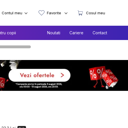
Contul meu
Favorite
Cosul meu
tru copii
Noutati
Cariere
Contact