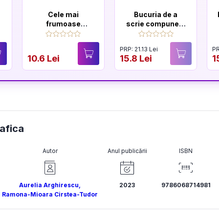
Cele mai
Bucuria de a
frumoase
scrie compuneri.
povesti de
Exercitii de
a
Andersen
scriere creativa
PRP: 21.13 Lei
PR
10.6 Lei
15.8 Lei
1
rafica
Autor
Anul publicării
ISBN
Aurelia Arghirescu
,
2023
9786068714981
Ramona-Mioara Cirstea-Tudor