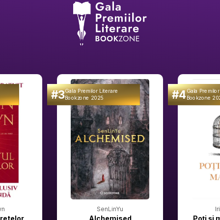
#3
#4
Gala Premilor Literare
Gala Premilor
Bookzone 2025
Bookzone 20
wn
SenLinYu
I
retelor
Alchemised
Poți și 