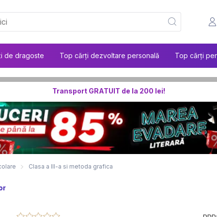
ți de dragoste
Top cărți dezvoltare personală
Top cărți pen
Transport GRATUIT de la 200 lei!
colare
Clasa a III-a si metoda grafica
or