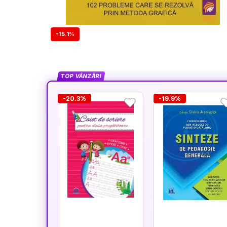
-15.1%
TOP VÂNZĂRI
-20.3%
-19.9%