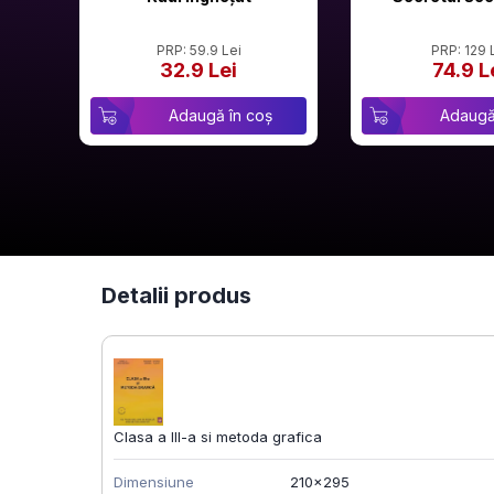
PRP: 59.9 Lei
PRP: 129 
32.9 Lei
74.9 L
Adaugă în coș
Adaugă
Detalii produs
Clasa a III-a si metoda grafica
Dimensiune
210x295