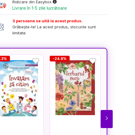
Ridicare din Easybox
Livrare în 1-5 zile lucrătoare
3 persoane se uită la acest produs.
Grăbește-te! La acest produs, stocurile sunt
limitate.
0.3%
-24.8%
-23%