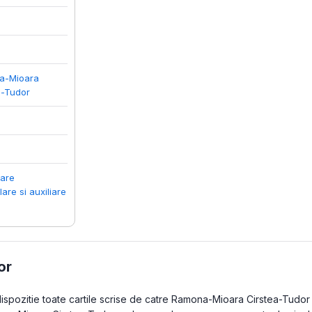
a-Mioara
a-Tudor
lare
are si auxiliare
or
pozitie toate cartile scrise de catre Ramona-Mioara Cirstea-Tudor inc