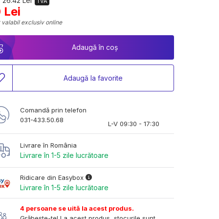
 26.42 Lei
TVA
 Lei
 valabil exclusiv online
Adaugă în coș
Adaugă la favorite
Comandă prin telefon
031-433.50.68
L-V 09:30 - 17:30
Livrare în România
Livrare în 1-5 zile lucrătoare
Ridicare din Easybox
Livrare în 1-5 zile lucrătoare
4 persoane se uită la acest produs.
Grăbește-te! La acest produs, stocurile sunt