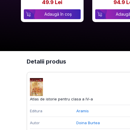
49.9 Lei
94.9 L
Adaugă în coș
Adaugă
Detalii produs
Atlas de istorie pentru clasa a IV-a
Editura
Aramis
Autor
Doina Burtea