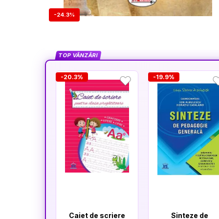
-24.3%
TOP VÂNZĂRI
-20.3%
-19.9%
Caiet de scriere
Sinteze de