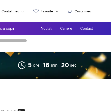
Contul meu
Favorite
Cosul meu
tru copii
Noutati
Cariere
Contact
5
16
19
ore,
min,
sec