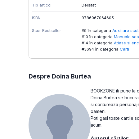
Tip articol
Delistat
ISBN
9786067064605
Scor Bestseller
#9 în categoria
Auxiliare sco
#10 în categoria
Manuale scol
#14 în categoria
Atlase si enc
#3694 în categoria
Carti
Despre Doina Burtea
BOOKZONE iti pune la dis
Doina Burtea se bucura d
si contureaza personajel
oameni.
Poti gasi toate cartile 
acum.
Autorul cărților: