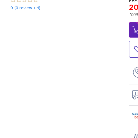
PRP:
20
0 (0 review-uri)
*preț