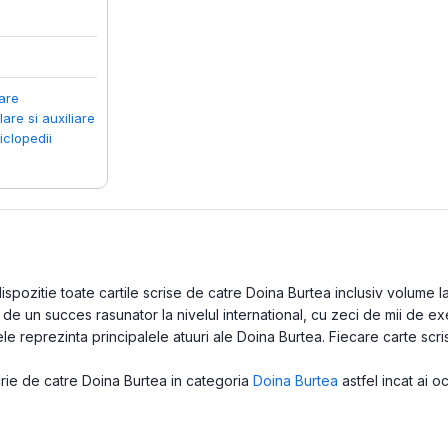
lare
are si auxiliare
iclopedii
pozitie toate cartile scrise de catre Doina Burtea inclusiv volume lans
e un succes rasunator la nivelul international, cu zeci de mii de exe
e reprezinta principalele atuuri ale Doina Burtea. Fiecare carte scri
scrie de catre Doina Burtea in categoria
Doina Burtea
astfel incat ai o