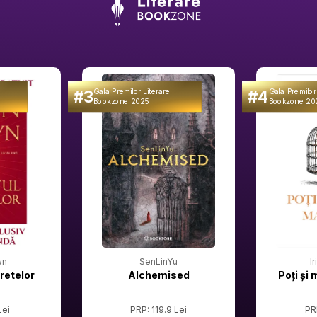
#3
#4
Gala Premilor Literare
Gala Premilor
Bookzone 2025
Bookzone 20
wn
SenLinYu
I
retelor
Alchemised
Poți și 
Lei
PRP: 119.9 Lei
PR