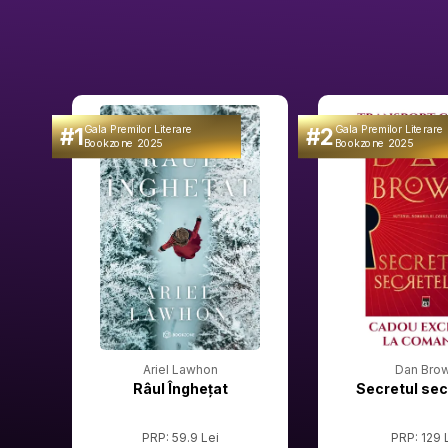
#1
#2
Gala Premilor Literare
Gala Premilor Literare
Bookzone 2025
Bookzone 2025
Ariel Lawhon
Dan Bro
Râul Înghețat
Secretul sec
PRP: 59.9 Lei
PRP: 129 