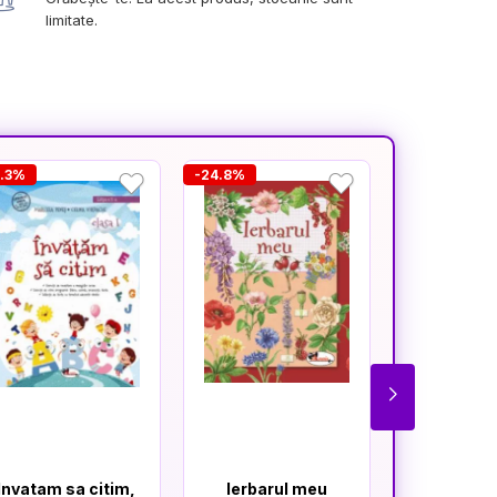
limitate.
0.3%
-24.8%
-14.2%
Invatam sa citim,
Ierbarul meu
Lect