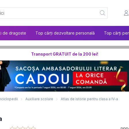
ți de dragoste
Top cărți dezvoltare personală
Top cărți pen
Transport GRATUIT de la 200 lei!
nciclopedii
Auxiliare scolare
Atlas de istorie pentru clasa a IV-a
a