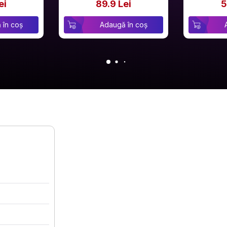
ei
89.9 Lei
5
 în coș
Adaugă în coș