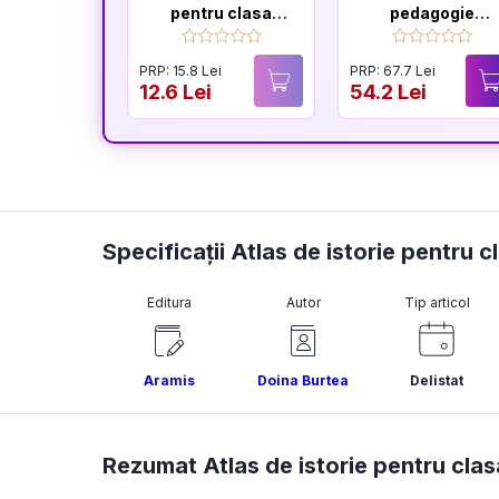
pentru clasa
pedagogie
pregatitoare
generală: Ghid
pentru pregătire
PRP: 15.8 Lei
PRP: 67.7 Lei
examenelor de
12.6 Lei
54.2 Lei
titularizare,
definitivat și
gradul didactic II
Specificații Atlas de istorie pentru c
Editura
Autor
Tip articol
Aramis
Doina Burtea
Delistat
Rezumat Atlas de istorie pentru clas