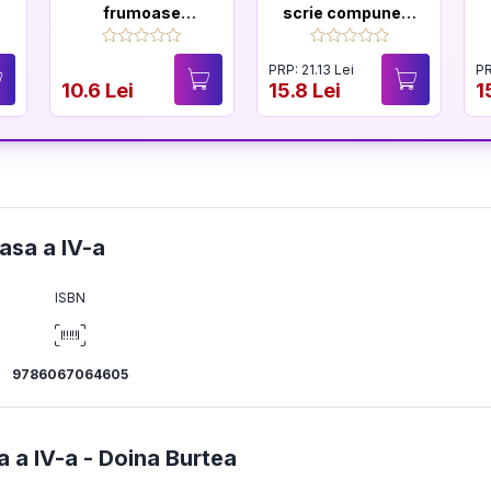
frumoase
scrie compuneri.
povesti de
Exercitii de
a
Andersen
scriere creativa
PRP: 21.13 Lei
PR
10.6 Lei
15.8 Lei
1
lasa a IV-a
ISBN
9786067064605
a a IV-a -
Doina Burtea