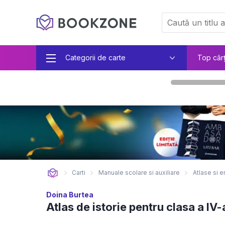
Categorii de carte
Top căr
Carti
Manuale scolare si auxiliare
Atlase si e
Doina Burtea
Atlas de istorie pentru clasa a IV-