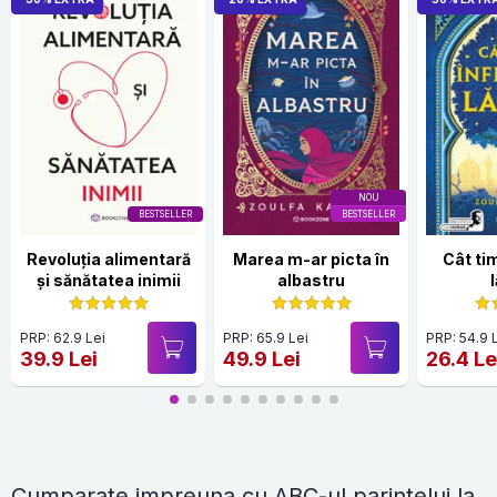
NOU
BESTSELLER
BESTSELLER
Revoluția alimentară
Marea m-ar picta în
Cât ti
și sănătatea inimii
albastru
PRP: 62.9 Lei
PRP: 65.9 Lei
PRP: 54.9 
39.9 Lei
49.9 Lei
26.4 Le
Cumparate impreuna cu ABC-ul parintelui la