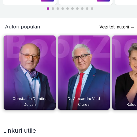
Autori populari
Vezi toti autorii →
Constantin Dumitru
Dr. Alexandru Vlad
Dulcan
Ciurea
Raluc
Linkuri utile