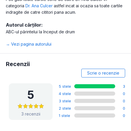
categoria
Dr. Ana Culcer
astfel incat ai ocazia sa toate cartile
indragite de catre cititori pana acum.
Autorul cărților:
ABC-ul părintelui la început de drum
→ Vezi pagina autorului
Recenzii
Scrie o recenzie
5 stele
3
5
4 stele
0
3 stele
0
2 stele
0
3 recenzii
1 stele
0