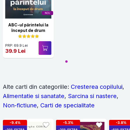
NOU
ABC-ul părintelui la
început de drum
PRP: 69.9 Lei
39.9 Lei
Alte carti din categoriile:
Cresterea copilului
,
Alimentatie si sanatate
,
Sarcina si nastere
,
Non-fictiune
,
Carti de specialitate
-9.4%
-5.3%
-3.8%
-30% EXTRA
-20% EXTRA
-50% EXTR