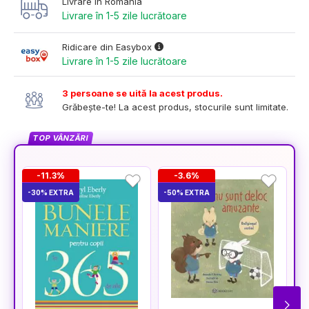
Livrare în România
Livrare în 1-5 zile lucrătoare
Ridicare din Easybox
Livrare în 1-5 zile lucrătoare
3 persoane se uită la acest produs.
Grăbește-te! La acest produs, stocurile sunt limitate.
TOP VÂNZĂRI
-11.3%
-3.6%
-30% EXTRA
-50% EXTRA
-5