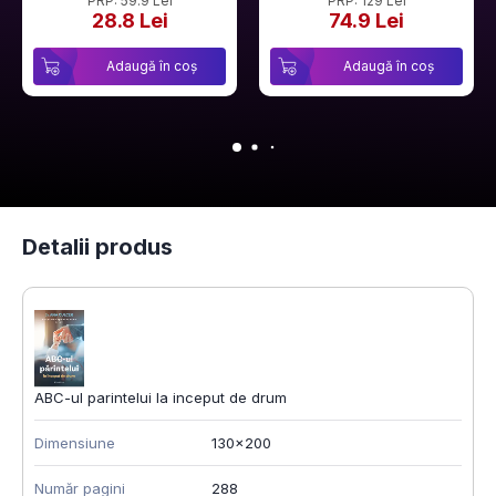
PRP: 59.9 Lei
PRP: 129 Lei
28.8 Lei
74.9 Lei
Adaugă în coș
Adaugă în coș
Detalii produs
ABC-ul parintelui la inceput de drum
Dimensiune
130x200
Număr pagini
288