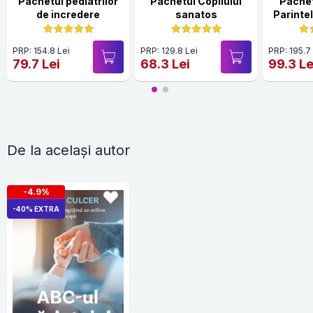
Pachetul pediatrilor
Pachetul Copilului
Pachet
de incredere
sanatos
Parinte
PRP: 154.8 Lei
PRP: 129.8 Lei
PRP: 195.7
79.7 Lei
68.3 Lei
99.3 Le
De la același autor
-4.9%
-40% EXTRA