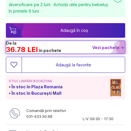
diversificare pe 2 luni · Achiziții utile pentru bebeluș
în primele 6 luni
Adaugă în coș
De la
Vezi pachete ->
36.78 LEI
în pachete
Adaugă la favorite
STOC LIBRĂRII BOOKZONE
În stoc în Plaza Romania
În stoc în București Mall
Comandă prin telefon
031-433.50.68
L-V 09:30 - 17:30