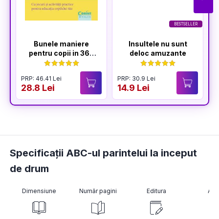
BESTSELLER
Bunele maniere
Insultele nu sunt
pentru copii in 365
deloc amuzante
de zile
PRP: 46.41 Lei
PRP: 30.9 Lei
P
28.8 Lei
14.9 Lei
1
Specificații ABC-ul parintelui la inceput
de drum
Dimensiune
Număr pagini
Editura
Aut