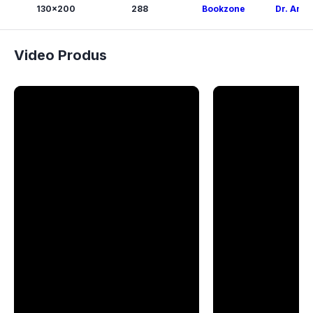
130x200
288
Bookzone
Dr. Ana 
Video Produs