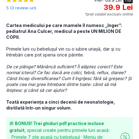
PRP: 69.9 Lei
TVA
39.9 Lei
5 (3 review-uri)
*preț valabil exclusiv online
Cartea medicului pe care mamele îl numesc „înger”: 
pediatrul Ana Culcer, medicul a peste UN MILION DE 
COPII.
Primele luni cu bebelușul vin cu o iubire uriașă, dar și cu 
întrebări care pot speria orice părinte.
De ce plânge? Mănâncă suficient? Îl alăptez corect? Este 
normal icterul? Ce fac dacă are colici, febră, reflux, diaree? 
Când încep diversificarea? Cum îl îngrijesc fără să greșesc? Și 
poate cea mai grea întrebare dintre toate: când să mă 
liniștesc și când să cer ajutor?
Toată experiența a cinci decenii de neonatologie, 
distilată într-un singur volum.
🎁
BONUS! Trei ghiduri pdf practice incluse
gratuit
, special create pentru primele luni acasă:
· Primele 7 zile acasă cu bebelușul · Meniu de