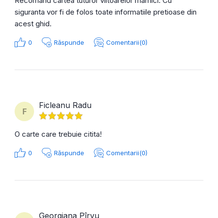
Recomand cartea tuturor viitoarelor mamici. Cu
siguranta vor fi de folos toate informatiile pretioase din
acest ghid.
0
Răspunde
Comentarii(0)
Ficleanu Radu
F
O carte care trebuie citita!
0
Răspunde
Comentarii(0)
Georgiana Pîrvu