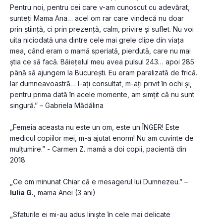
Pentru noi, pentru cei care v-am cunoscut cu adevărat, 
sunteți Mama Ana… acel om rar care vindecă nu doar 
prin știință, ci prin prezență, calm, privire și suflet. Nu voi 
uita niciodată una dintre cele mai grele clipe din viața 
mea, când eram o mamă speriată, pierdută, care nu mai 
știa ce să facă. Băiețelul meu avea pulsul 243… apoi 285 
până să ajungem la București. Eu eram paralizată de frică. 
Iar dumneavoastră… l-ați consultat, m-ați privit în ochi și, 
pentru prima dată în acele momente, am simțit că nu sunt 
singură.” – Gabriela Mădălina
„Femeia aceasta nu este un om, este un ÎNGER! Este 
medicul copiilor mei, m-a ajutat enorm! Nu am cuvinte de 
mulțumire.” - Carmen Z. mamă a doi copii, pacientă din 
2018
„Ce om minunat Chiar că e mesagerul lui Dumnezeu.” – 
Iulia G.
, mama Anei (3 ani)
„Sfaturile ei mi-au adus liniște în cele mai delicate 