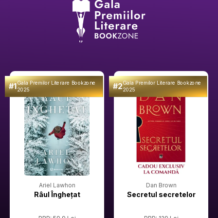
Gala Premilor Literare Bookzone
Gala Premilor Literare Bookzone
#1
#2
2025
2025
Ariel Lawhon
Dan Brown
Râul Înghețat
Secretul secretelor