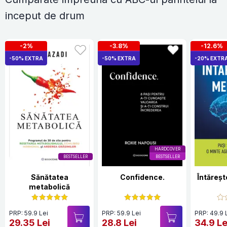
inceput de drum
-2%
-3.8%
-12.6%
-50% EXTRA
-50% EXTRA
-20% EXTR
HARDCOVER
BESTSELLER
BESTSELLER
Sănătatea
Confidence.
Întăreș
metabolică
PRP: 59.9 Lei
PRP: 59.9 Lei
PRP: 49.9 
29.35 Lei
28.8 Lei
34.9 Le