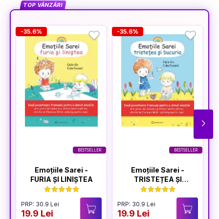
TOP VÂNZĂRI
-35.6%
-35.6%
-
BESTSELLER
BESTSELLER
Emoțiile Sarei -
Emoțiile Sarei -
FURIA ȘI LINIȘTEA
TRISTEȚEA ȘI
BUCURIA
PRP: 30.9 Lei
PRP: 30.9 Lei
P
19.9 Lei
19.9 Lei
1