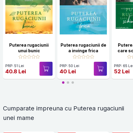
Puterea rugaciunii
Puterea rugaciunii de
Putere
unui bunic
a invinge frica
care s
PRP: 51 Lei
PRP: 50 Lei
PRP: 65 Le
40.8 Lei
40 Lei
52 Lei
Cumparate impreuna cu Puterea rugaciunii
unei mame