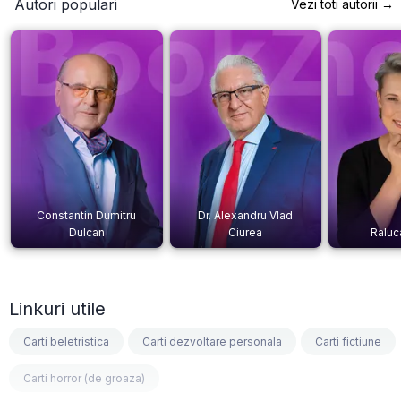
Autori populari
Vezi toti autorii →
Constantin Dumitru
Dr. Alexandru Vlad
Dulcan
Ciurea
Raluc
Linkuri utile
Carti beletristica
Carti dezvoltare personala
Carti fictiune
Carti horror (de groaza)