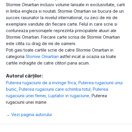
Stormie Omartian inclusiv volume lansate in exclusivitate, carti
in limba engleza si noutati. Stormie Omartian se bucura de un
succes rasunator la nivelul international, cu zeci de mii de
exemplare vandute din fiecare carte. Felul in care scrie si
contureaza personajele reprezinta principalele atuuri ale
Stormie Omartian. Fiecare carte scrisa de Stormie Omartian
este citita cu drag de mii de oameni.
Poti gasi toate cartile scrie de catre Stormie Omartian in
categoria
Stormie Omartian
astfel incat ai ocazia sa toate
cartile indragite de catre cititori pana acum.
Autorul cărților:
Puterea rugaciunii de a invinge frica
,
Puterea rugaciunii unui
bunic
,
Puterea rugaciunii care schimba totul
,
Puterea
rugaciunii unei femei
,
Luptator in rugaciune
,
Puterea
rugaciunii unei mame
→ Vezi pagina autorului