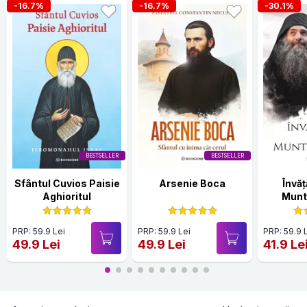
-16.7%
-16.7%
-30.1%
BESTSELLER
BESTSELLER
Sfântul Cuvios Paisie
Arsenie Boca
Învăț
Aghioritul
Munt
PRP: 59.9 Lei
PRP: 59.9 Lei
PRP: 59.9 
49.9 Lei
49.9 Lei
41.9 Le