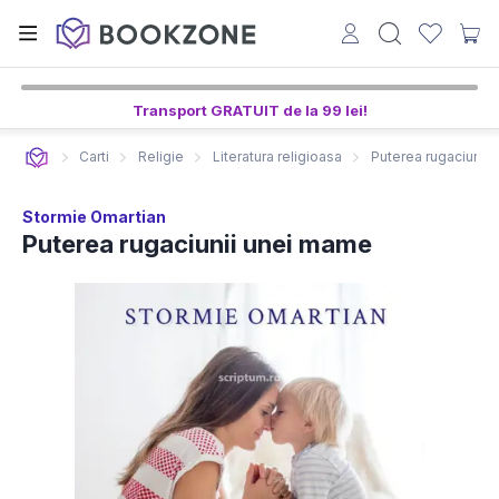
2
55
27
ore,
min,
sec
Transport GRATUIT de la 99 lei!
Carti
Religie
Literatura religioasa
Puterea rugaciunii
Stormie Omartian
Puterea rugaciunii unei mame