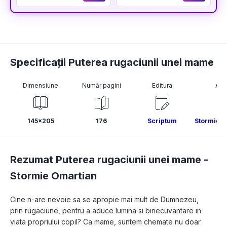
Specificații Puterea rugaciunii unei mame
Dimensiune
Număr pagini
Editura
Aut
145x205
176
Scriptum
Stormie O
Rezumat Puterea rugaciunii unei mame -
Stormie Omartian
Cine n-are nevoie sa se apropie mai mult de Dumnezeu, 
prin rugaciune, pentru a aduce lumina si binecuvantare in 
viata propriului copil? Ca mame, suntem chemate nu doar 