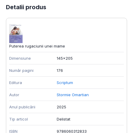
Detalii produs
Puterea rugaciunii unei mame
Dimensiune
145x205
Număr pagini
176
Editura
Scriptum
Autor
Stormie Omartian
Anul publicării
2025
Tip articol
Delistat
ISBN
9786060312833