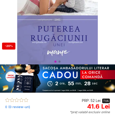
-20%
2
55
27
ore,
min,
sec
PRP: 52 Lei
TVA
41.6 Lei
0 (0 review-uri)
*preț valabil exclusiv online