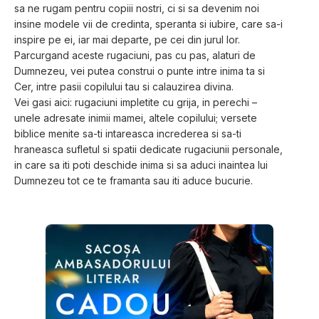
sa ne rugam pentru copiii nostri, ci si sa devenim noi 
insine modele vii de credinta, speranta si iubire, care sa-i 
inspire pe ei, iar mai departe, pe cei din jurul lor.
Parcurgand aceste rugaciuni, pas cu pas, alaturi de 
Dumnezeu, vei putea construi o punte intre inima ta si 
Cer, intre pasii copilului tau si calauzirea divina.
Vei gasi aici: rugaciuni impletite cu grija, in perechi – 
unele adresate inimii mamei, altele copilului; versete 
biblice menite sa-ti intareasca increderea si sa-ti 
hraneasca sufletul si spatii dedicate rugaciunii personale, 
in care sa iti poti deschide inima si sa aduci inaintea lui 
Dumnezeu tot ce te framanta sau iti aduce bucurie.