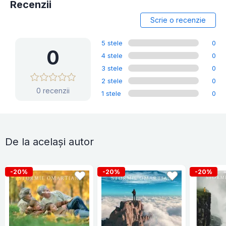
Recenzii
Scrie o recenzie
5 stele
0
0
4 stele
0
3 stele
0
2 stele
0
0 recenzii
1 stele
0
De la același autor
-20%
-20%
-20%