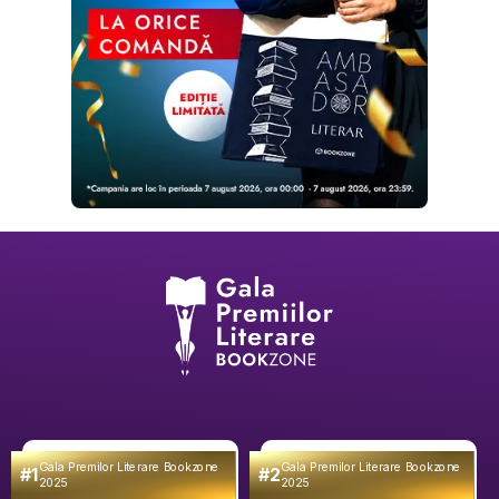
Gala Premilor Literare Bookzone
Gala Premilor Literare Bookzone
#1
#2
2025
2025