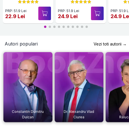
PRP: 51.9 Lei
PRP: 51.9 Lei
PRP: 51.9 L
22.9 Lei
24.9 Lei
24.9 Le
Autori populari
Vezi toti autorii →
Constantin Dumitru
Dr. Alexandru Vlad
Dulcan
Ciurea
Raluc