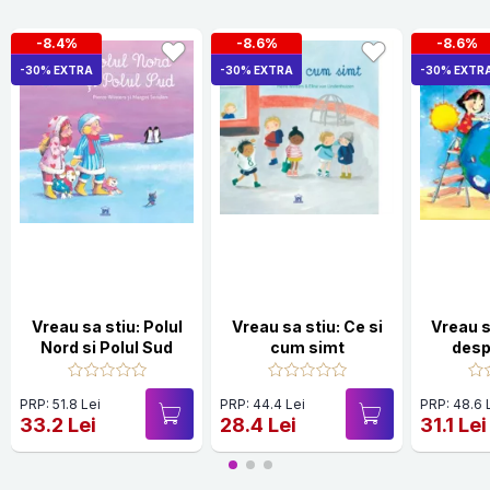
-8.4%
-8.6%
-8.6%
-30% EXTRA
-30% EXTRA
-30% EXTR
Vreau sa stiu: Polul
Vreau sa stiu: Ce si
Vreau s
Nord si Polul Sud
cum simt
desp
Pama
PRP: 51.8 Lei
PRP: 44.4 Lei
PRP: 48.6 
33.2 Lei
28.4 Lei
31.1 Lei