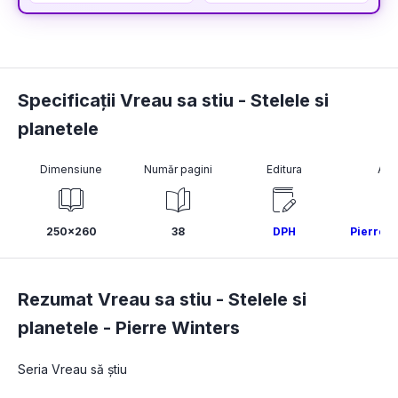
Specificații Vreau sa stiu - Stelele si
planetele
Dimensiune
Număr pagini
Editura
Aut
250x260
38
DPH
Pierre W
Rezumat Vreau sa stiu - Stelele si
planetele -
Pierre Winters