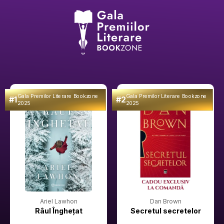
Gala Premilor Literare Bookzone
Gala Premilor Literare Bookzone
#1
#2
2025
2025
Ariel Lawhon
Dan Brown
Râul Înghețat
Secretul secretelor