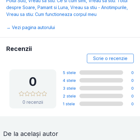
Polul Sud
,
Vreau sa stiu: Ce si cum simt
,
Vreau sa stiu: Totul
despre Soare, Pamant si Luna
,
Vreau sa stiu - Anotimpurile
,
Vreau sa stiu: Cum functioneaza corpul meu
→ Vezi pagina autorului
Recenzii
Scrie o recenzie
5 stele
0
0
4 stele
0
3 stele
0
2 stele
0
0 recenzii
1 stele
0
De la același autor