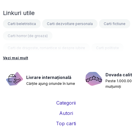
Linkuri utile
Carti beletristica
Carti dezvoltare personala
Carti fictiune
Carti horror (de groaza)
Carti de dragoste, romantice si despre iubire
Carti politiste
Vezi mai mult
Carti fantasy
Carti psihologice
Carti nutritie, sanatate si de slabit
Carti diete
Dovada calit
Livrare internațională
Peste 1.000.000
Cărțile ajung oriunde în lume
Carti despre sarcina si nastere
Carti educatie financiara
mulțumiți
Carti management si leadership
Carti marketing si vanzari
Categorii
Carti de istorie
Carti pentru copii
Carti Parintele Necula
Autori
Carti Dr. Alexandru Ciurea
Carti Parintele Vasile Ioana
Top carti