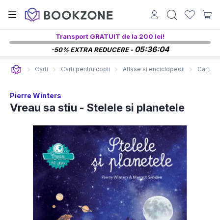
Transport GRATUIT de la 200 lei!
05:36:04
-50% EXTRA REDUCERE -
Carti
Carti pentru copii
Atlase si enciclopedii
Carti 6-
Pierre Winters
Vreau sa stiu - Stelele si planetele