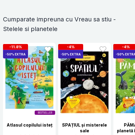
Cumparate impreuna cu Vreau sa stiu -
Stelele si planetele
-11.8%
-4%
-4%
-50% EXTRA
-50% EXTRA
-50% EXTR
BESTSELLER
Atlasul copilului isteț
SPAȚIUL și misterele
PĂMÂ
sale
planetă