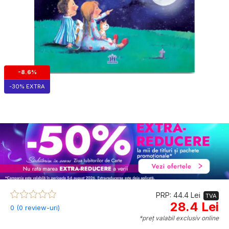
-8.6%
-30% EXTRA
PRP: 44.4 Lei
TVA
28.4 Lei
0 (0 review-uri)
*preț valabil exclusiv online