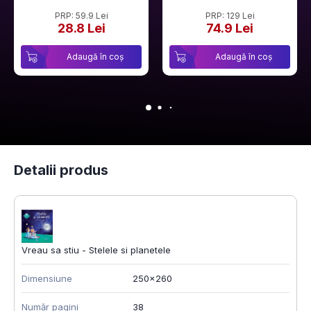
PRP: 59.9 Lei
PRP: 129 Lei
28.8 Lei
74.9 Lei
Adaugă în coș
Adaugă în coș
Detalii produs
Vreau sa stiu - Stelele si planetele
Dimensiune
250x260
Număr pagini
38