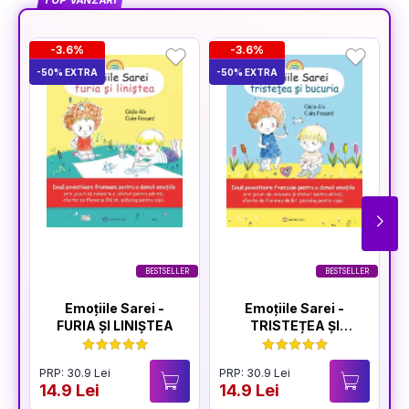
TOP VÂNZĂRI
-3.6%
-3.6%
-50% EXTRA
-50% EXTRA
-5
BESTSELLER
BESTSELLER
Emoțiile Sarei -
Emoțiile Sarei -
FURIA ȘI LINIȘTEA
TRISTEȚEA ȘI
BUCURIA
PRP: 30.9 Lei
PRP: 30.9 Lei
P
14.9 Lei
14.9 Lei
1