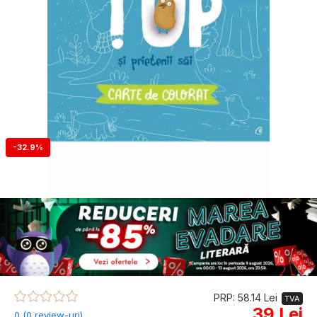
-32.9%
PRP: 58.14 Lei
TVA
39 Lei
0 (0 review-uri)