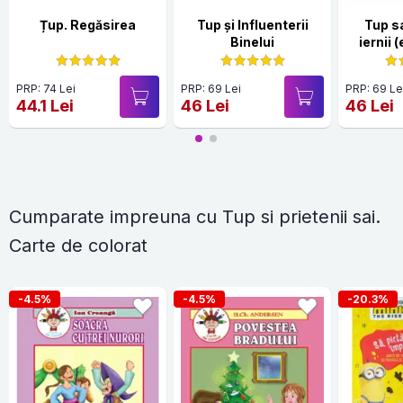
Țup. Regăsirea
Tup și Influenterii
Tup s
Binelui
iernii (
PRP: 74 Lei
PRP: 69 Lei
PRP: 69 Le
44.1 Lei
46 Lei
46 Lei
Cumparate impreuna cu Tup si prietenii sai.
Carte de colorat
-4.5%
-4.5%
-20.3%