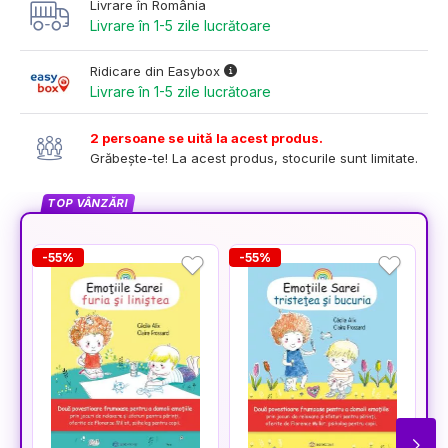
Livrare în România
Livrare în 1-5 zile lucrătoare
Ridicare din Easybox
Livrare în 1-5 zile lucrătoare
2 persoane se uită la acest produs.
Grăbește-te! La acest produs, stocurile sunt limitate.
TOP VÂNZĂRI
-55%
-55%
-