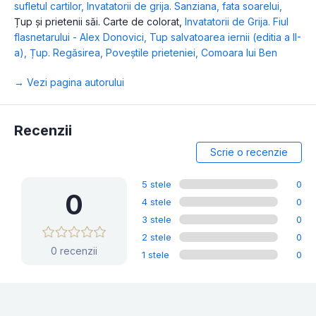
sufletul cartilor
,
Invatatorii de grija. Sanziana, fata soarelui
,
Țup și prietenii săi. Carte de colorat
,
Invatatorii de Grija. Fiul
flasnetarului - Alex Donovici
,
Tup salvatoarea iernii (editia a II-
a)
,
Țup. Regăsirea
,
Poveștile prieteniei
,
Comoara lui Ben
→ Vezi pagina autorului
Recenzii
Scrie o recenzie
5 stele
0
0
4 stele
0
3 stele
0
2 stele
0
0 recenzii
1 stele
0