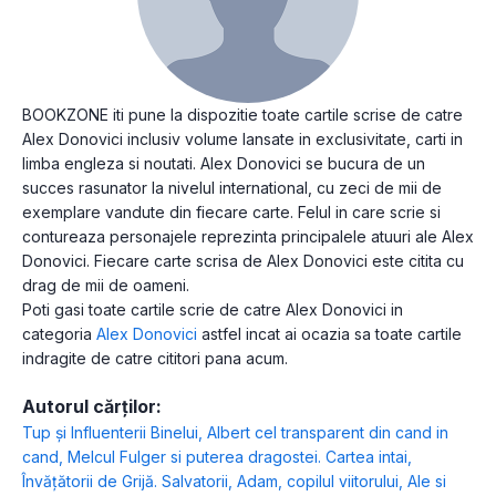
BOOKZONE iti pune la dispozitie toate cartile scrise de catre
Alex Donovici inclusiv volume lansate in exclusivitate, carti in
limba engleza si noutati. Alex Donovici se bucura de un
succes rasunator la nivelul international, cu zeci de mii de
exemplare vandute din fiecare carte. Felul in care scrie si
contureaza personajele reprezinta principalele atuuri ale Alex
Donovici. Fiecare carte scrisa de Alex Donovici este citita cu
drag de mii de oameni.
Poti gasi toate cartile scrie de catre Alex Donovici in
categoria
Alex Donovici
astfel incat ai ocazia sa toate cartile
indragite de catre cititori pana acum.
Autorul cărților:
Tup și Influenterii Binelui
,
Albert cel transparent din cand in
cand
,
Melcul Fulger si puterea dragostei. Cartea intai
,
Învățătorii de Grijă. Salvatorii
,
Adam, copilul viitorului
,
Ale si