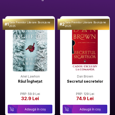
Gala Premilor Literare Bookzone
Gala Premilor Literare Bookzone
#1
#2
2025
2025
Ariel Lawhon
Dan Brown
Râul Înghețat
Secretul secretelor
PRP: 59.9 Lei
PRP: 129 Lei
32.9 Lei
74.9 Lei
Adaugă în coș
Adaugă în coș