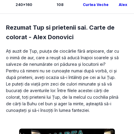
240x160
108
Curtea Veche
Alex Do
Rezumat Tup si prietenii sai. Carte de
colorat -
Alex Donovici
Ați auzit de Țup, puiuța de ciocârlie fără aripioare, dar cu 
o inimă de aur, care a reușit să aducă înapoi soarele și să 
salveze de nenumărate ori pădurea și locuitorii ei? 
Pentru că nimeni nu se cunoaște numai după vorbă, ci și 
după prieteni, aveți ocazia să-i întâlniți pe cei ai lui Țup. 
Le puteți da viață prin zeci de culori minunate și să vă 
bucurați de aventurile lor. Între filele acestei cărți de 
colorat, toți prietenii lui Țup, de la melcul cu cochilia plină 
de cărți la Buhu cel bun și ager la minte, așteaptă să-i 
cunoașteți și să-i însoțiți în lumea fanteziei.