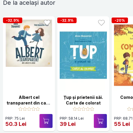
De la același autor
-32.9%
-32.9%
-20%
Albert cel
Țup și prietenii săi.
Comoa
transparent din cand
Carte de colorat
in cand
PRP: 75 Lei
PRP: 58.14 Lei
PRP: 68.71
50.3 Lei
39 Lei
55 Lei