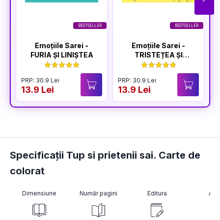
BESTSELLER
BESTSELLER
Emoțiile Sarei -
Emoțiile Sarei -
FURIA ȘI LINIȘTEA
TRISTEȚEA ȘI
BUCURIA
PRP: 30.9 Lei
PRP: 30.9 Lei
P
13.9 Lei
13.9 Lei
1
Specificații Tup si prietenii sai. Carte de
colorat
Dimensiune
Număr pagini
Editura
Aut