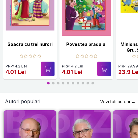
Soacra cu trei nurori
Povestea bradului
Minions
Gru.
impreu
colorat 
PRP: 4.2 Lei
PRP: 4.2 Lei
PRP: 29.99
ac
4.01 Lei
4.01 Lei
23.9 Le
Autori populari
Vezi toti autorii →