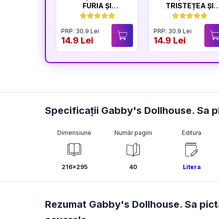
FURIA ȘI
TRISTEȚEA ȘI
LINIȘTEA
BUCURIA
PRP: 30.9 Lei
PRP: 30.9 Lei
14.9 Lei
14.9 Lei
Specificații Gabby's Dollhouse. Sa 
Dimensiune
Număr pagini
Editura
216x295
40
Litera
Rezumat Gabby's Dollhouse. Sa pict