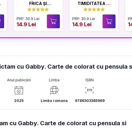
FRICA ȘI
TIMIDITATEA ȘI
CURAJUL
ÎNCREDEREA ÎN
SINE
PRP: 30.9 Lei
PRP: 30.9 Lei
PR
14.9 Lei
14.9 Lei
1
pictam cu Gabby. Carte de colorat cu pensula s
Anul publicării
Limba
ISBN
2025
Limba romana
9786303385969
am cu Gabby. Carte de colorat cu pensula si