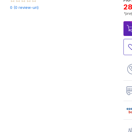
PRP:
28
0 (0 review-uri)
*preț