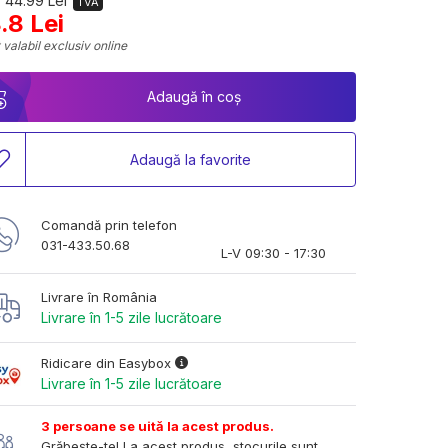
 44.99 Lei
TVA
.8 Lei
 valabil exclusiv online
Adaugă în coș
Adaugă la favorite
Comandă prin telefon
031-433.50.68
L-V 09:30 - 17:30
Livrare în România
Livrare în 1-5 zile lucrătoare
Ridicare din Easybox
Livrare în 1-5 zile lucrătoare
3 persoane se uită la acest produs.
Grăbește-te! La acest produs, stocurile sunt