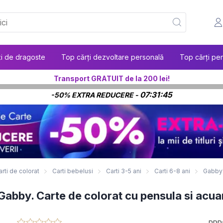
ți de dragoste
Top cărți dezvoltare personală
Top cărți pen
Transport GRATUIT de la 200 lei!
07:31:43
-50% EXTRA REDUCERE -
arti de colorat
Carti bebelusi
Carti 3-5 ani
Carti 6-8 ani
Gabby'
abby. Carte de colorat cu pensula si acua