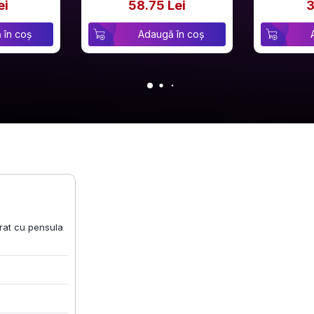
ei
58.75 Lei
3
 în coș
Adaugă în coș
rat cu pensula