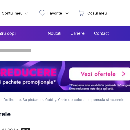
Contul meu
Favorite
Cosul meu
tru copii
Noutati
Cariere
Contact
s Dollhouse. Sa pictam cu Gabby. Carte de colorat cu pensula si acuarele
rele