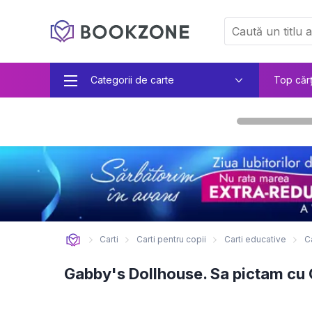
Categorii de carte
Top căr
Carti
Carti pentru copii
Carti educative
C
Gabby's Dollhouse. Sa pictam cu G