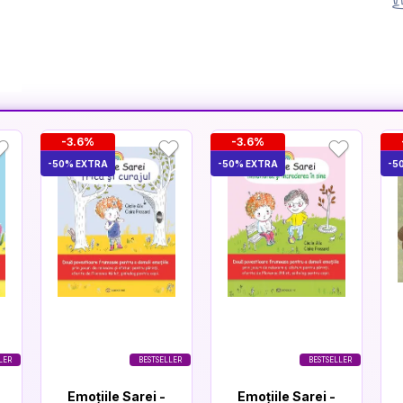
-3.6%
-3.6%
-50% EXTRA
-50% EXTRA
-5
LER
BESTSELLER
BESTSELLER
Emoțiile Sarei -
Emoțiile Sarei -