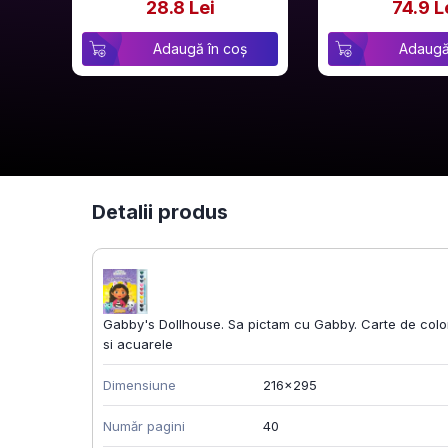
28.8 Lei
74.9 L
Adaugă în coș
Adaugă
Detalii produs
Gabby's Dollhouse. Sa pictam cu Gabby. Carte de colo
si acuarele
Dimensiune
216x295
Număr pagini
40