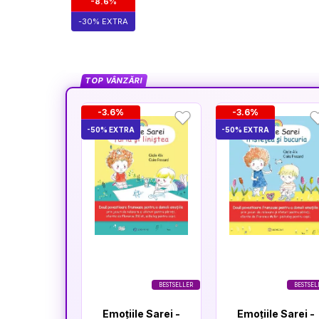
-8.6%
-30% EXTRA
TOP VÂNZĂRI
-3.6%
-3.6%
-50% EXTRA
-50% EXTRA
BESTSELLER
BESTSEL
Emoțiile Sarei -
Emoțiile Sarei -