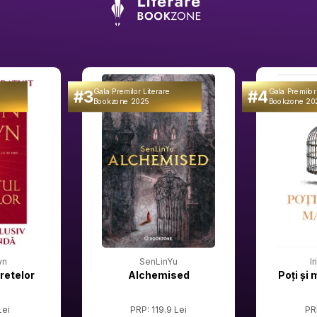
#3
#4
Gala Premilor Literare
Gala Premilor
Bookzone 2025
Bookzone 20
wn
SenLinYu
I
retelor
Alchemised
Poți și 
Lei
PRP: 119.9 Lei
PR