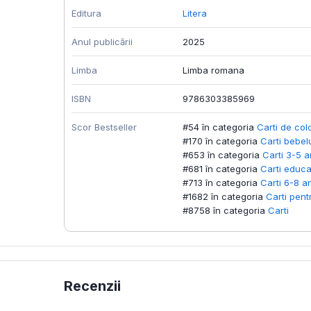
Editura
Litera
Anul publicării
2025
Limba
Limba romana
ISBN
9786303385969
Scor Bestseller
#54 în categoria
Carti de col
#170 în categoria
Carti bebel
#653 în categoria
Carti 3-5 a
#681 în categoria
Carti educa
#713 în categoria
Carti 6-8 an
#1682 în categoria
Carti pent
#8758 în categoria
Carti
Recenzii