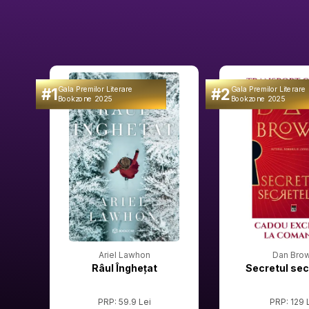
#1
#2
Gala Premilor Literare
Gala Premilor Literare
Bookzone 2025
Bookzone 2025
Ariel Lawhon
Dan Bro
Râul Înghețat
Secretul sec
PRP: 59.9 Lei
PRP: 129 