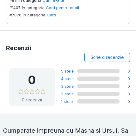
#611 în categoria
Carti 6-8 ani
#1407 în categoria
Carti pentru copii
#7876 în categoria
Carti
Recenzii
Scrie o recenzie
5 stele
0
0
4 stele
0
3 stele
0
2 stele
0
0 recenzii
1 stele
0
Cumparate impreuna cu Masha si Ursul. Sa