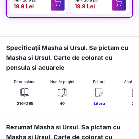
PRP: 30.9 Lei
PRP: 30.9 Lei
P
19.9 Lei
19.9 Lei
1
Specificații Masha si Ursul. Sa pictam cu
Masha si Ursul. Carte de colorat cu
pensula si acuarele
Dimensiune
Număr pagini
Editura
Anul pub
216x295
40
Litera
202
Rezumat Masha si Ursul. Sa pictam cu
Masha si Ursul. Carte de colorat cu