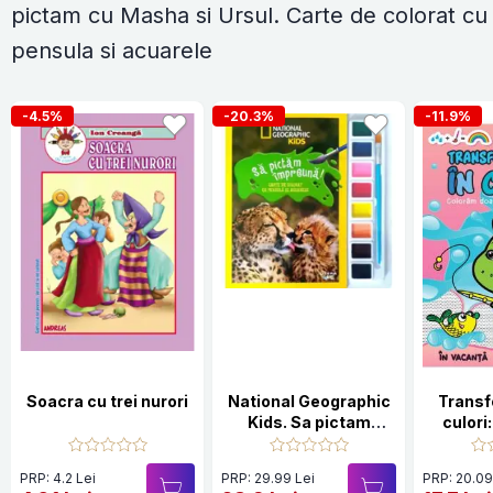
pictam cu Masha si Ursul. Carte de colorat cu
pensula si acuarele
-4.5%
-20.3%
-11.9%
Soacra cu trei nurori
National Geographic
Transf
Kids. Sa pictam
culori
impreuna! Carte de
colorat cu pensula si
PRP: 4.2 Lei
PRP: 29.99 Lei
PRP: 20.09
acuarele