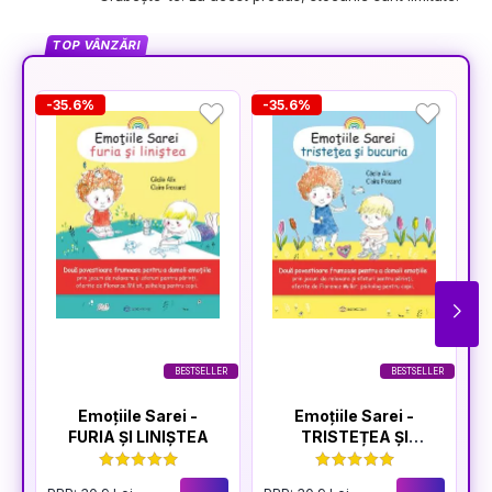
TOP VÂNZĂRI
-35.6%
-35.6%
-
BESTSELLER
BESTSELLER
Emoțiile Sarei -
Emoțiile Sarei -
FURIA ȘI LINIȘTEA
TRISTEȚEA ȘI
BUCURIA