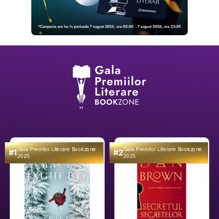
Gala Premilor Literare Bookzone
Gala Premilor Literare Bookzone
#1
#2
2025
2025