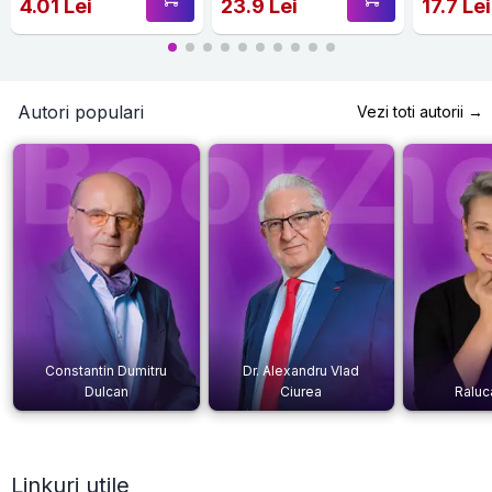
4.01 Lei
23.9 Lei
17.7 Lei
Autori populari
Vezi toti autorii →
Constantin Dumitru
Dr. Alexandru Vlad
Dulcan
Ciurea
Raluc
Linkuri utile