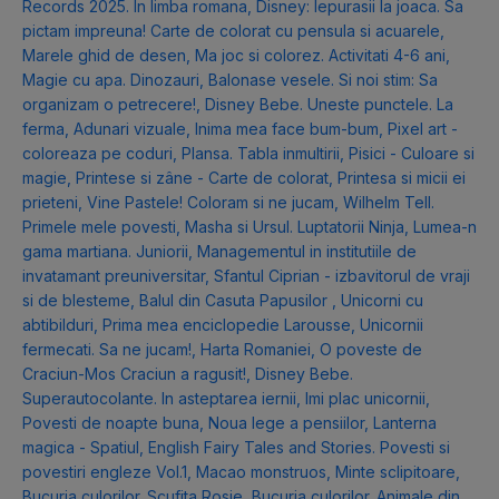
Records 2025. In limba romana
,
Disney: Iepurasii la joaca. Sa
pictam impreuna! Carte de colorat cu pensula si acuarele
,
Marele ghid de desen
,
Ma joc si colorez. Activitati 4-6 ani
,
Magie cu apa. Dinozauri
,
Balonase vesele. Si noi stim: Sa
organizam o petrecere!
,
Disney Bebe. Uneste punctele. La
ferma
,
Adunari vizuale
,
Inima mea face bum-bum
,
Pixel art -
coloreaza pe coduri
,
Plansa. Tabla inmultirii
,
Pisici - Culoare si
magie
,
Printese si zâne - Carte de colorat
,
Printesa si micii ei
prieteni
,
Vine Pastele! Coloram si ne jucam
,
Wilhelm Tell.
Primele mele povesti
,
Masha si Ursul. Luptatorii Ninja
,
Lumea-n
gama martiana. Juniorii
,
Managementul in institutiile de
invatamant preuniversitar
,
Sfantul Ciprian - izbavitorul de vraji
si de blesteme
,
Balul din Casuta Papusilor
,
Unicorni cu
abtibilduri
,
Prima mea enciclopedie Larousse
,
Unicornii
fermecati. Sa ne jucam!
,
Harta Romaniei
,
O poveste de
Craciun-Mos Craciun a ragusit!
,
Disney Bebe.
Superautocolante. In asteptarea iernii
,
Imi plac unicornii
,
Povesti de noapte buna
,
Noua lege a pensiilor
,
Lanterna
magica - Spatiul
,
English Fairy Tales and Stories. Povesti si
povestiri engleze Vol.1
,
Macao monstruos
,
Minte sclipitoare
,
Bucuria culorilor. Scufita Rosie
,
Bucuria culorilor. Animale din