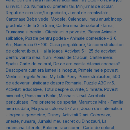
si invat. 1 2 3. Numara cu prietenii tai
,
Minijurnal de scolar
,
Reguli de circulatie/La gradinita
,
Jurnal de creativitate
,
Cartonașe Bebe vede, Modele
,
Calendarul meu anual: Incep
gradinita - de la 3 la 5 ani
,
Cartea mea de colorat - Iarna
,
Frumoasa si bestia - Citeste-mi o poveste
,
Plansa Animale
salbatice
,
Puzzle pentru podea - Animale domestice - 3-6
Ani
,
Numeratia 0 - 100. Clasa pregatitoare
,
Unicorni stralucitori
de colorat (bleu)
,
Hai la joaca! Activitati 5+
,
25 de activitati
pentru varsta mea: 4 ani. Pomul de Craciun
,
Cartile mele:
Spatiu. Carte de colorat
,
De ce are camila ditamai cocoasa?
Descopera cum era lumea la inceput
,
Primele mele povesti.
Merlin si regele Arthur
,
My Little Pony: Ponei stralucitori
,
500
de adevaruri uimitoare despre Romania
,
Puzzle ABC nr.5.
Activitati educative
,
Totul despre cuvinte
,
5 minute. Povesti
minunate
,
Prima mea Biblie
,
Masha si Ursul. Acrobatii
periculoase
,
Trei prietene de speriat
,
Maruntica Mira - Familia
mea ciudata
,
Ma joc si colorez 5-7 ani
,
Jocuri de matematica
- logica si geometrie
,
Disney. Activitati 2 ani. Coloreaza,
uneste, numara
,
Jurnalul meu secret cu Dinozauri
,
La
indemana. Literele
,
Balerine si unicorni - Carte de colorat
,