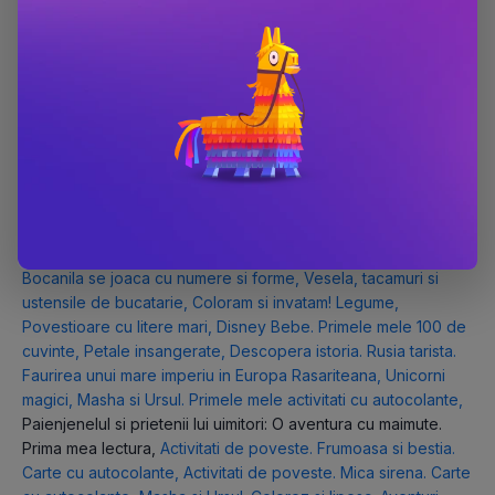
de activitati +6
,
Plansa. Grupuri de litere
,
Lumea minunata a
unicornilor
,
Activ. cu diferente si obiecte ascunse 4-7 ani -
Invatare prin joc
,
Premium 15
,
Enciclopedia cunoasterii.
Pamantul
,
Desteptarea Romaniei
,
Armonii florale
,
Palatul
Zanelor
,
Cartea mea despre - Dinozauri
,
Sunete si senzatii
tactile-Animale de companie
,
Dorinta
,
Dictionar tematic
german
,
Priveste si atinge ! Culorile
,
Primele mele povesti.
Nevastuica din hambar
,
500 de glume jucause pentru copii
Ed.2
,
Scaderea.clasa I
,
Bauuuuu! Da, eu sunt, pisica!
,
Perspective nr. 1 (31) 2016
,
Printese. Stiloul magic cu apa
,
Jocuri de logica si atentie/DinoSMART
,
Fabule romanesti
,
Bocanila se joaca cu numere si forme
,
Vesela, tacamuri si
ustensile de bucatarie
,
Coloram si invatam! Legume
,
Povestioare cu litere mari
,
Disney Bebe. Primele mele 100 de
cuvinte
,
Petale insangerate
,
Descopera istoria. Rusia tarista.
Faurirea unui mare imperiu in Europa Rasariteana
,
Unicorni
magici
,
Masha si Ursul. Primele mele activitati cu autocolante
,
Paienjenelul si prietenii lui uimitori: O aventura cu maimute.
Prima mea lectura
,
Activitati de poveste. Frumoasa si bestia.
Carte cu autocolante
,
Activitati de poveste. Mica sirena. Carte