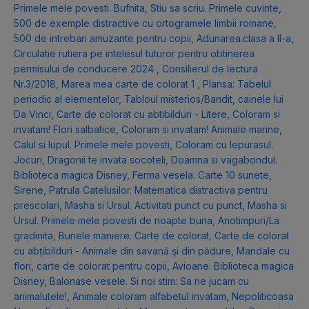
Primele mele povesti. Bufnita
,
Stiu sa scriu. Primele cuvinte
,
500 de exemple distractive cu ortogramele limbii romane
,
500 de intrebari amuzante pentru copii
,
Adunarea.clasa a II-a
,
Circulatie rutiera pe intelesul tuturor pentru obtinerea
permisului de conducere 2024
,
Consilierul de lectura
Nr.3/2018
,
Marea mea carte de colorat 1
,
Plansa: Tabelul
periodic al elementelor
,
Tabloul misterios/Bandit, cainele lui
Da Vinci
,
Carte de colorat cu abtibilduri - Litere
,
Coloram si
invatam! Flori salbatice
,
Coloram si invatam! Animale marine
,
Calul si lupul. Primele mele povesti
,
Coloram cu Iepurasul.
Jocuri
,
Dragonii te invata socoteli
,
Doamna si vagabondul.
Biblioteca magica Disney
,
Ferma vesela. Carte 10 sunete
,
Sirene
,
Patrula Catelusilor. Matematica distractiva pentru
prescolari
,
Masha si Ursul. Activitati punct cu punct
,
Masha si
Ursul. Primele mele povesti de noapte buna
,
Anotimpuri/La
gradinita
,
Bunele maniere. Carte de colorat
,
Carte de colorat
cu abțibilduri - Animale din savană și din pădure
,
Mandale cu
flori, carte de colorat pentru copii
,
Avioane. Biblioteca magica
Disney
,
Balonase vesele. Si noi stim: Sa ne jucam cu
animalutele!
,
Animale coloram alfabetul invatam
,
Nepoliticoasa