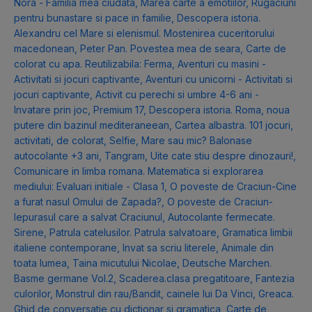
Nora - Familia mea ciudata
,
Marea carte a emotiilor
,
Rugaciuni
pentru bunastare si pace in familie
,
Descopera istoria.
Alexandru cel Mare si elenismul. Mostenirea cuceritorului
macedonean
,
Peter Pan. Povestea mea de seara
,
Carte de
colorat cu apa. Reutilizabila: Ferma
,
Aventuri cu masini -
Activitati si jocuri captivante
,
Aventuri cu unicorni - Activitati si
jocuri captivante
,
Activit cu perechi si umbre 4-6 ani -
Invatare prin joc
,
Premium 17
,
Descopera istoria. Roma, noua
putere din bazinul mediteraneean
,
Cartea albastra. 101 jocuri,
activitati, de colorat
,
Selfie
,
Mare sau mic? Balonase
autocolante +3 ani
,
Tangram
,
Uite cate stiu despre dinozauri!
,
Comunicare in limba romana. Matematica si explorarea
mediului: Evaluari initiale - Clasa 1
,
O poveste de Craciun-Cine
a furat nasul Omului de Zapada?
,
O poveste de Craciun-
Iepurasul care a salvat Craciunul
,
Autocolante fermecate.
Sirene
,
Patrula catelusilor. Patrula salvatoare
,
Gramatica limbii
italiene contemporane
,
Invat sa scriu literele
,
Animale din
toata lumea
,
Taina micutului Nicolae
,
Deutsche Marchen.
Basme germane Vol.2
,
Scaderea.clasa pregatitoare
,
Fantezia
culorilor
,
Monstrul din rau/Bandit, cainele lui Da Vinci
,
Greaca.
Ghid de conversatie cu dictionar si gramatica
,
Carte de