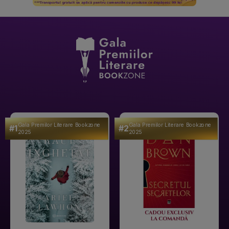
Gala Premilor Literare Bookzone
Gala Premilor Literare Bookzone
#1
#2
2025
2025