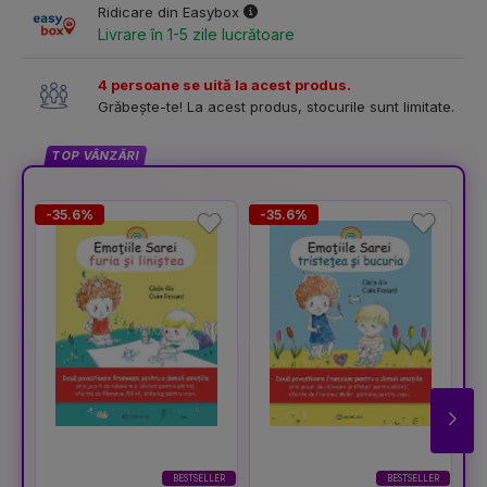
Ridicare din Easybox
Livrare în 1-5 zile lucrătoare
4 persoane se uită la acest produs.
Grăbește-te! La acest produs, stocurile sunt limitate.
TOP VÂNZĂRI
-35.6%
-35.6%
-
BESTSELLER
BESTSELLER