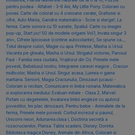
pentru podea - Alfabet - 3-6 Ani
,
My Little Pony. Coloram cu
poneii. Carte de colorat cu 4 creioane cerate
,
Grafisme si
cifre
,
Auto Mania
,
Gandire matematica - Scrie si sterge!
,
La
ferma. Carte sonora cu 10 sunete
,
Spatiul. Carte cu imagini
pop-up
,
Start joc! 50 de modele origami Vol.1
,
Invata singur 3
ani+
,
Cifrele lipicioase (contine autocolante)
,
Se spune ca...
,
Totul despre culori
,
Magie cu apa. Printese
,
Masha si Ursul.
Vacanta pe gheata
,
Masha si Ursul. Strigatul victoriei
,
Parosul
Paul - Familia mea ciudata
,
Vrajitorul din Oz. Primele mele
povesti
,
Bebelusul nostru
,
Integrame careuri magice
,
Craciun
multicolor
,
Masha si Ursul. Singur acasa
,
Lumea-n gama
martiana. Seniorii
,
Magia Craciunului
,
Dinozauri jucausi -
Coloram si recitam
,
Comunicare in limba romana. Matematica
si explorarea mediului: Evaluari initiale - Clasa 2
,
Marvel.
Pictam cu degetelele
,
Invatarea limbii engleze cu ajutorul
povestilor
,
Imi plac dinozaurii
,
Pentru bebe - Animalele de la
ferma
,
Primele mele povesti. Corbul increzut si paunul
,
Unicorni neon
,
Adunarea.clasa I
,
Doctrina secretă a
rozacrucienilor
,
Plansa: Tabla scaderii
,
Disney: Dorinta.
Biblioteca magica Disney
,
Animale din Africa
,
Coloram si