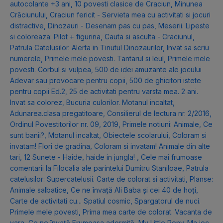
autocolante +3 ani
,
10 povesti clasice de Craciun
,
Minunea
Crăciunului
,
Craciun fericit - Servieta mea cu activitati si jocuri
distractive
,
Dinozauri - Desenam pas cu pas
,
Meserii. Lipeste
si coloreaza: Pilot + figurina
,
Cauta si asculta - Craciunul
,
Patrula Catelusilor. Alerta in Tinutul Dinozaurilor
,
Invat sa scriu
numerele
,
Primele mele povesti. Tantarul si leul
,
Primele mele
povesti. Corbul si vulpea
,
500 de idei amuzante ale jocului
Adevar sau provocare pentru copii
,
500 de ghicitori istete
pentru copii Ed.2
,
25 de activitati pentru varsta mea. 2 ani.
Invat sa colorez
,
Bucuria culorilor. Motanul incaltat
,
Adunarea.clasa pregatitoare
,
Consilierul de lectura nr. 2/2016
,
Ordinul Povestitorilor nr. 09, 2019
,
Primele notiuni: Animale
,
Ce
sunt banii?
,
Motanul incaltat
,
Obiectele scolarului
,
Coloram si
invatam! Flori de gradina
,
Coloram si invatam! Animale din alte
tari
,
12 Sunete - Haide, haide in jungla!
,
Cele mai frumoase
comentarii la Filocalia ale parintelui Dumitru Staniloae
,
Patrula
catelusilor: Supercatelusii. Carte de colorat si activitati
,
Planse:
Animale salbatice
,
Ce ne învață Ali Baba și cei 40 de hoți
,
Carte de activitati cu... Spatiul cosmic
,
Spargatorul de nuci.
Primele mele povesti
,
Prima mea carte de colorat. Vacanta de
vara
,
Ce ne învață Frumoasa adormită
,
My Little Pony. Ma joc