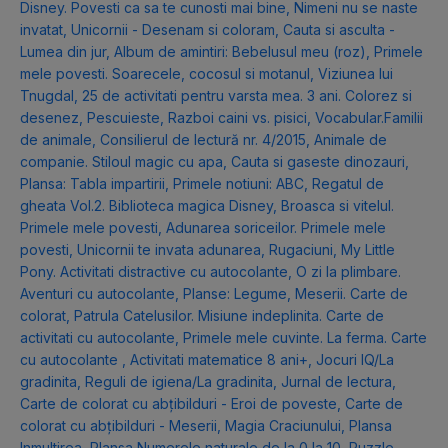
Disney. Povesti ca sa te cunosti mai bine
,
Nimeni nu se naste
invatat
,
Unicornii - Desenam si coloram
,
Cauta si asculta -
Lumea din jur
,
Album de amintiri: Bebelusul meu (roz)
,
Primele
mele povesti. Soarecele, cocosul si motanul
,
Viziunea lui
Tnugdal
,
25 de activitati pentru varsta mea. 3 ani. Colorez si
desenez
,
Pescuieste
,
Razboi caini vs. pisici
,
Vocabular.Familii
de animale
,
Consilierul de lectură nr. 4/2015
,
Animale de
companie. Stiloul magic cu apa
,
Cauta si gaseste dinozauri
,
Plansa: Tabla impartirii
,
Primele notiuni: ABC
,
Regatul de
gheata Vol.2. Biblioteca magica Disney
,
Broasca si vitelul.
Primele mele povesti
,
Adunarea soriceilor. Primele mele
povesti
,
Unicornii te invata adunarea
,
Rugaciuni
,
My Little
Pony. Activitati distractive cu autocolante
,
O zi la plimbare.
Aventuri cu autocolante
,
Planse: Legume
,
Meserii. Carte de
colorat
,
Patrula Catelusilor. Misiune indeplinita. Carte de
activitati cu autocolante
,
Primele mele cuvinte. La ferma. Carte
cu autocolante
,
Activitati matematice 8 ani+
,
Jocuri IQ/La
gradinita
,
Reguli de igiena/La gradinita
,
Jurnal de lectura
,
Carte de colorat cu abțibilduri - Eroi de poveste
,
Carte de
colorat cu abțibilduri - Meserii
,
Magia Craciunului
,
Plansa
Inmultirea
,
Plansa Numerele naturale de la 0 la 10
,
Puzzle