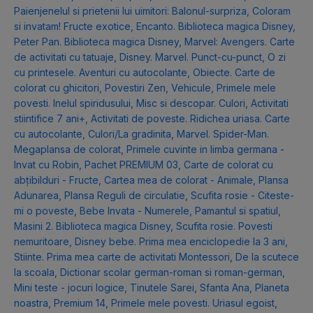
Paienjenelul si prietenii lui uimitori: Balonul-surpriza
,
Coloram
si invatam! Fructe exotice
,
Encanto. Biblioteca magica Disney
,
Peter Pan. Biblioteca magica Disney
,
Marvel: Avengers. Carte
de activitati cu tatuaje
,
Disney. Marvel. Punct-cu-punct
,
O zi
cu printesele. Aventuri cu autocolante
,
Obiecte. Carte de
colorat cu ghicitori
,
Povestiri Zen
,
Vehicule
,
Primele mele
povesti. Inelul spiridusului
,
Misc si descopar. Culori
,
Activitati
stiintifice 7 ani+
,
Activitati de poveste. Ridichea uriasa. Carte
cu autocolante
,
Culori/La gradinita
,
Marvel. Spider-Man.
Megaplansa de colorat
,
Primele cuvinte in limba germana -
Invat cu Robin
,
Pachet PREMIUM 03
,
Carte de colorat cu
abțibilduri - Fructe
,
Cartea mea de colorat - Animale
,
Plansa
Adunarea
,
Plansa Reguli de circulatie
,
Scufita rosie - Citeste-
mi o poveste
,
Bebe Invata - Numerele
,
Pamantul si spatiul
,
Masini 2. Biblioteca magica Disney
,
Scufita rosie. Povesti
nemuritoare
,
Disney bebe. Prima mea enciclopedie la 3 ani
,
Stiinte. Prima mea carte de activitati Montessori
,
De la scutece
la scoala
,
Dictionar scolar german-roman si roman-german
,
Mini teste - jocuri logice
,
Tinutele Sarei
,
Sfanta Ana
,
Planeta
noastra
,
Premium 14
,
Primele mele povesti. Uriasul egoist
,