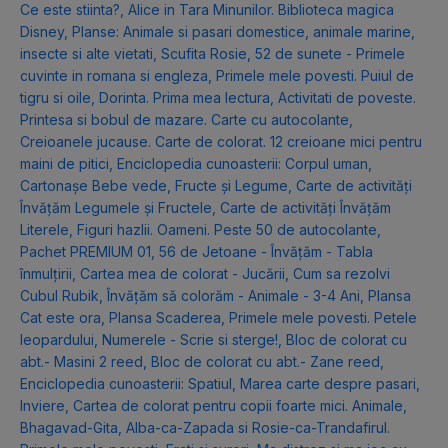
Ce este stiinta?
,
Alice in Tara Minunilor. Biblioteca magica
Disney
,
Planse: Animale si pasari domestice, animale marine,
insecte si alte vietati
,
Scufita Rosie
,
52 de sunete - Primele
cuvinte in romana si engleza
,
Primele mele povesti. Puiul de
tigru si oile
,
Dorinta. Prima mea lectura
,
Activitati de poveste.
Printesa si bobul de mazare. Carte cu autocolante
,
Creioanele jucause. Carte de colorat. 12 creioane mici pentru
maini de pitici
,
Enciclopedia cunoasterii: Corpul uman
,
Cartonașe Bebe vede, Fructe și Legume
,
Carte de activități
Învățăm Legumele și Fructele
,
Carte de activități Învățăm
Literele
,
Figuri hazlii. Oameni. Peste 50 de autocolante
,
Pachet PREMIUM 01
,
56 de Jetoane - Învățăm - Tabla
înmulțirii
,
Cartea mea de colorat - Jucării
,
Cum sa rezolvi
Cubul Rubik
,
Învățăm să colorăm - Animale - 3-4 Ani
,
Plansa
Cat este ora
,
Plansa Scaderea
,
Primele mele povesti. Petele
leopardului
,
Numerele - Scrie si sterge!
,
Bloc de colorat cu
abt.- Masini 2 reed
,
Bloc de colorat cu abt.- Zane reed
,
Enciclopedia cunoasterii: Spatiul
,
Marea carte despre pasari
,
Inviere
,
Cartea de colorat pentru copii foarte mici. Animale
,
Bhagavad-Gita
,
Alba-ca-Zapada si Rosie-ca-Trandafirul.