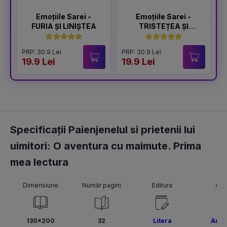
Emoțiile Sarei -
Emoțiile Sarei -
FURIA ȘI LINIȘTEA
TRISTEȚEA ȘI
BUCURIA
PRP: 30.9 Lei
PRP: 30.9 Lei
P
19.9 Lei
19.9 Lei
1
Specificații Paienjenelul si prietenii lui
uimitori: O aventura cu maimute. Prima
mea lectura
Dimensiune
Număr pagini
Editura
Aut
130x200
32
Litera
Ano