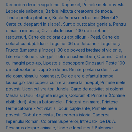
Recorduri din intreaga lume
,
Rapunzel
,
Primele mele povesti.
Lebedele salbatice
,
Barbie. Micuta creatoare de moda.
Tinute pentru plimbare
,
Bucle Aurii si cei trei ursi (Nivelul 2
Carte cu despartiri in silabe)
,
Sunt o pustoaica geniala
,
Pentru
o mama minunata
,
Civilizatii: Incasii - 100 de intrebari si
raspunsuri
,
Carte de colorat cu abțibilduri - Pești
,
Carte de
colorat cu abțibilduri - Legume
,
36 de Jetoane - Legume și
Fructe (jumătate și întreg)
,
30 de povesti istetime si viclenie
,
Literele - Scrie si sterge!
,
Toti ne nastem liberi
,
Oceanul. Carte
cu imagini pop-up
,
Lipeste si descopera Dinozauri. Peste 100
de autocolante
,
Dupa 35 de ani: Reinterpretari si demitizari
ale comunismului romanesc
,
De ce are elefantul trompa
luuuunga? Descopera cum era lumea la inceput
,
Primele mele
povesti. Ucenicul vrajitor
,
Jungla. Carte de activitati si colorat
,
Masha si Ursul. Bagheta magica
,
Coloram 4: Printese (Contine
abtibilduri)
,
Apasa butoanele - Prietenii din mare
,
Printese
fermecatoare - Activitati si jocuri captivante
,
Primele mele
povesti. Globul de cristal
,
Descopera istoria. Caderea
Imperiului Roman
,
Coloram Supereroi
,
Intrebati-l pe Dr. A.
Pescarus despre animale
,
Unde e locul meu? Balonase