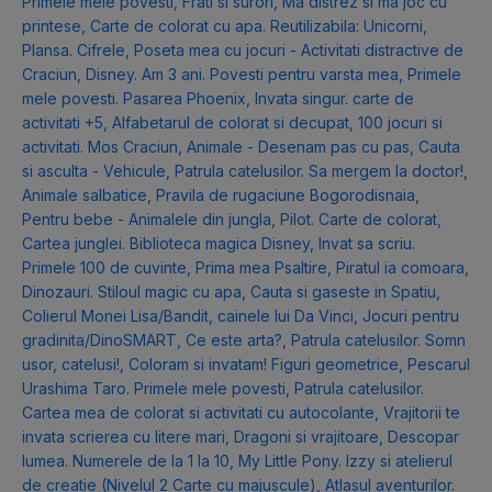
Primele mele povesti
,
Frati si surori
,
Ma distrez si ma joc cu
printese
,
Carte de colorat cu apa. Reutilizabila: Unicorni
,
Plansa. Cifrele
,
Poseta mea cu jocuri - Activitati distractive de
Craciun
,
Disney. Am 3 ani. Povesti pentru varsta mea
,
Primele
mele povesti. Pasarea Phoenix
,
Invata singur. carte de
activitati +5
,
Alfabetarul de colorat si decupat
,
100 jocuri si
activitati. Mos Craciun
,
Animale - Desenam pas cu pas
,
Cauta
si asculta - Vehicule
,
Patrula catelusilor. Sa mergem la doctor!
,
Animale salbatice
,
Pravila de rugaciune Bogorodisnaia
,
Pentru bebe - Animalele din jungla
,
Pilot. Carte de colorat
,
Cartea junglei. Biblioteca magica Disney
,
Invat sa scriu.
Primele 100 de cuvinte
,
Prima mea Psaltire
,
Piratul ia comoara
,
Dinozauri. Stiloul magic cu apa
,
Cauta si gaseste in Spatiu
,
Colierul Monei Lisa/Bandit, cainele lui Da Vinci
,
Jocuri pentru
gradinita/DinoSMART
,
Ce este arta?
,
Patrula catelusilor. Somn
usor, catelusi!
,
Coloram si invatam! Figuri geometrice
,
Pescarul
Urashima Taro. Primele mele povesti
,
Patrula catelusilor.
Cartea mea de colorat si activitati cu autocolante
,
Vrajitorii te
invata scrierea cu litere mari
,
Dragoni si vrajitoare
,
Descopar
lumea. Numerele de la 1 la 10
,
My Little Pony. Izzy si atelierul
de creatie (Nivelul 2 Carte cu majuscule)
,
Atlasul aventurilor.