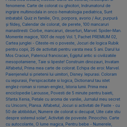
fenomene. Carte de colorat cu ghicitori
,
Indrumatorul de
ingrijire multimodala in onco-hematologia pediatrica
,
Sunt
imbatabil. Quiz in familie
,
Oro, porpora, avorio / Aur, purpură
și fildeș
,
Calendar de colorat, de perete
,
100 mancaruri
manastiresti: Ciorbe, mancaruri, deserturi
,
Marvel. Spider-Man.
Momente magice
,
1001 de nopți Vol. 1
,
Pachet PREMIUM 02
,
Cartea junglei - Citeste-mi o poveste
,
Jocuri de logica Rubik
pentru copii
,
25 de activitati pentru varsta mea: 5 ani. Darul lui
Mos Craciun
,
Patericul franciscan
,
Egiptul antic si civilizatiile
mesopotamiene
,
Taie si lipeste! Construim dinozauri
,
Invatam
Alfabetul
,
Prima mea carte de colorat. Echipa de eroi: Marvel.
Paienjenelul si prietenii lui uimitori
,
Disney. Iepurasi. Coloram
cu iepurasii
,
Perspicacitate si logica
,
Dictionarul tau istet
englez-roman si roman-englez
,
Istoria lumii. Prima mea
enciclopedie Larousse
,
Povesti de 5 minute pentru baieti
,
Sfanta Xenia
,
Petale cu aroma de vanilie
,
Jurnalul meu secret
cu Unicorni
,
Plansa. Alfabetul
,
Jocuri si activitati de Paste - cu
50 de abtibilduri
,
Numere de colorat si decupat
,
Uite cate stiu
despre sistemul solar!
,
Activitati de poveste. Pinocchio. Carte
cu autocolante
,
O lume magica
,
Pentru bebe - Numerele
,