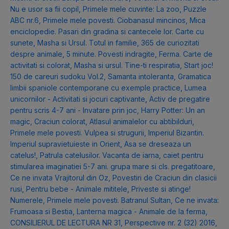
Nu e usor sa fii copil
,
Primele mele cuvinte: La zoo
,
Puzzle
ABC nr.6
,
Primele mele povesti. Ciobanasul mincinos
,
Mica
enciclopedie. Pasari din gradina si cantecele lor. Carte cu
sunete
,
Masha si Ursul. Totul in familie
,
365 de curiozitati
despre animale
,
5 minute. Povesti indragite
,
Ferma. Carte de
activitati si colorat
,
Masha si ursul. Tine-ti respiratia
,
Start joc!
150 de careuri sudoku Vol.2
,
Samanta intoleranta
,
Gramatica
limbii spaniole contemporane cu exemple practice
,
Lumea
unicornilor - Activitati si jocuri captivante
,
Activ de pregatire
pentru scris 4-7 ani - Invatare prin joc
,
Harry Potter: Un an
magic
,
Craciun colorat
,
Atlasul animalelor cu abtibilduri
,
Primele mele povesti. Vulpea si strugurii
,
Imperiul Bizantin.
Imperiul supravietuieste in Orient
,
Asa se dreseaza un
catelus!
,
Patrula catelusilor. Vacanta de iarna
,
caiet pentru
stimularea imaginatiei 5-7 ani. grupa mare si cls. pregatitoare
,
Ce ne invata Vrajitorul din Oz
,
Povestiri de Craciun din clasicii
rusi
,
Pentru bebe - Animale mititele
,
Priveste si atinge!
Numerele
,
Primele mele povesti. Batranul Sultan
,
Ce ne invata:
Frumoasa si Bestia
,
Lanterna magica - Animale de la ferma
,
CONSILIERUL DE LECTURA NR 31
,
Perspective nr. 2 (32) 2016
,