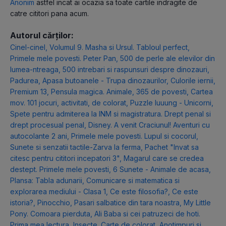
Anonim
astfel incat ai ocazia sa toate cartile indragite de
catre cititori pana acum.
Autorul cărților:
Cinel-cinel
,
Volumul 9. Masha si Ursul. Tabloul perfect
,
Primele mele povesti. Peter Pan
,
500 de perle ale elevilor din
lumea-ntreaga
,
500 intrebari si raspunsuri despre dinozauri
,
Padurea
,
Apasa butoanele - Trupa dinozaurilor
,
Culorile iernii
,
Premium 13
,
Pensula magica. Animale
,
365 de povesti
,
Cartea
mov. 101 jocuri, activitati, de colorat
,
Puzzle luuung - Unicorni
,
Spete pentru admiterea la INM si magistratura. Drept penal si
drept procesual penal
,
Disney. A venit Craciunul! Aventuri cu
autocolante 2 ani
,
Primele mele povesti. Lupul si cocorul
,
Sunete si senzatii tactile-Zarva la ferma
,
Pachet "Invat sa
citesc pentru cititori incepatori 3"
,
Magarul care se credea
destept. Primele mele povesti
,
6 Sunete - Animale de acasa
,
Plansa: Tabla adunarii
,
Comunicare si matematica si
explorarea mediului - Clasa 1
,
Ce este filosofia?
,
Ce este
istoria?
,
Pinocchio
,
Pasari salbatice din tara noastra
,
My Little
Pony. Comoara pierduta
,
Ali Baba si cei patruzeci de hoti.
Prima mea lectura
,
Insecte. Carte de colorat
,
Anotimpuri si