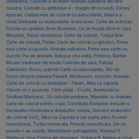
domestice
,
Coloram si invatam! Animale salbatice din tara
noastra
,
Colorati cu abtibilduri 4 - Imagini din povesti
,
Disney:
Iepurasi. Cartea mea de colorat cu autocolante
,
Masha si
Ursul. Distractie cu autocolante. In excursie. Carte de activitati
,
Puzzle-uri spatiale. Brain Boosters
,
Ce ne învață Alice în Țara
Minunilor
,
Pasari domestice. Carte de colorat
,
Timpul liber.
Carte de colorat
,
Plante. Carte de colorat cu ghicitori
,
Prima
mea carte cu puzzle. Animale salbatice
,
Prima mea carte cu
puzzle. Pui de animale
,
Ratusca cea urata
,
Printese
,
Barbie.
Micuta creatoare de moda. Colectia de vara
,
Patrula
Catelusilor. Bravo, patrula! Carte cu autocolante
,
100 de
lucruri despre planeta Pamant
,
Montessori. Asocieri: Animale
,
Carte de colorat cu abțibilduri - Păsări
,
Alba ca zapada -
Citeste-mi o poveste
,
Cărți pliate - Fructe
,
Aventurile lui
Sindbad Marinarul
,
Să colorăm prințese
,
Mandale cu Animale,
carte de colorat pentru copii
,
Constitutia Romaniei. Include si
Declaratia Universala a drepturilor omului
,
Unicorni stralucitori
de colorat (roz)
,
Alba-ca-Zapada si cei sapte pitici. Povesti
nemuritoare
,
Turtita fermecata. Povesti nemuritoare
,
De ce
pisicile n-au coada
,
Manifestele sufragetelor
,
Volumul 11.
Masha si Ursul. Echipa de renovare
,
Volumul 8. Masha si Ursul.