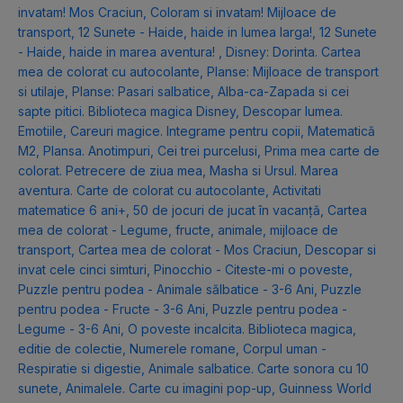
invatam! Mos Craciun
,
Coloram si invatam! Mijloace de
transport
,
12 Sunete - Haide, haide in lumea larga!
,
12 Sunete
- Haide, haide in marea aventura!
,
Disney: Dorinta. Cartea
mea de colorat cu autocolante
,
Planse: Mijloace de transport
si utilaje
,
Planse: Pasari salbatice
,
Alba-ca-Zapada si cei
sapte pitici. Biblioteca magica Disney
,
Descopar lumea.
Emotiile
,
Careuri magice. Integrame pentru copii
,
Matematică
M2
,
Plansa. Anotimpuri
,
Cei trei purcelusi
,
Prima mea carte de
colorat. Petrecere de ziua mea
,
Masha si Ursul. Marea
aventura. Carte de colorat cu autocolante
,
Activitati
matematice 6 ani+
,
50 de jocuri de jucat în vacanță
,
Cartea
mea de colorat - Legume, fructe, animale, mijloace de
transport
,
Cartea mea de colorat - Mos Craciun
,
Descopar si
invat cele cinci simturi
,
Pinocchio - Citeste-mi o poveste
,
Puzzle pentru podea - Animale sălbatice - 3-6 Ani
,
Puzzle
pentru podea - Fructe - 3-6 Ani
,
Puzzle pentru podea -
Legume - 3-6 Ani
,
O poveste incalcita. Biblioteca magica,
editie de colectie
,
Numerele romane
,
Corpul uman -
Respiratie si digestie
,
Animale salbatice. Carte sonora cu 10
sunete
,
Animalele. Carte cu imagini pop-up
,
Guinness World