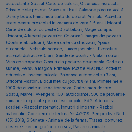
autocolante: Spatiul. Carte de colorat
,
O soricica increzuta.
Primele mele povesti
,
Masha si Ursul. Calatorie placuta Vol. 4
,
Disney bebe. Prima mea carte de colorat. Animale
,
Activitati
istete pentru prescolari in vacanta de vara 3-5 ani
,
Unicorni.
Carte de colorat cu peste 50 abtibilduri
,
Magie cu apa.
Unicorni
,
Alfabetul povestilor
,
Coloram 1: Imagini din povesti
(Contine abtibilduri)
,
Marea carte cu dinozauri
,
Apasa
butoanele - Vehicule harnice
,
Lumea jocurilor - Exercitii si
activitati distractive 6 ani
,
Gandeste pozitiv - Viata in culori
,
Mica enciclopedie. Glasuri din padurea ecuatoriala. Carte cu
sunete
,
Pensula magica. Printese
,
Puzzle ABC Nr.4. Activitati
educative
,
Invatam culorile. Balonase autocolante +3 ani
,
Unicornii visatori
,
Blocul meu cu jocuri: 8-9 ani
,
Primele mele
1000 de cuvinte in limba franceza
,
Cartea mea despre -
Spatiu
,
Marvel. Avengers. 1001 autocolante
,
500 de proverbe
romanesti explicate pe intelesul copiilor Ed.2
,
Adunari si
scaderi - Razboi matematic
,
Inmultiri si impartiri - Razboi
matematic
,
Consilierul de lectura Nr. 4/2018
,
Perspective Nr. 1
(35) 2018
,
6 Sunete - Animale de la ferma
,
Trasez, conturez,
desenez, semne grafice exersez
,
Pasari si animale