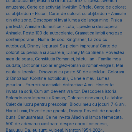
cu autocolante
,
Masha si Ursul. Colorez si lipesc. Aventuri
amuzante
,
Carte de activități Învățăm Cifrele
,
Carte de colorat
cu abțibilduri - Fluturi
,
Carte de colorat cu abțibilduri - Animale
din alte zone
,
Descopar si invat lumea de langa mine
,
Pisica
perfectă
,
Animale domestice - Loto
,
Lipeste si descopera
Animale. Peste 100 de autocolante
,
Gramatica limbii engleze
contemporane
,
Nume de cod: Kingfisher
,
La zoo cu
autobuzul
,
Disney. Iepurasi. Sa pictam impreuna! Carte de
colorat cu pensula si acuarele
,
Disney Mica Sirena. Povestea
mea de seara
,
Constitutia Romaniei
,
Istetul Ian - Familia mea
ciudata
,
Dictionar scolar englez-roman si roman-englez
,
Mai
cauta si lipeste - Dinozauri cu peste 50 de atibilduri
,
Coloram
3: Dinozauri (Contine abtibilduri)
,
Cainele meu
,
Lumea
jocurilor - Exercitii si activitati distractive 4 ani
,
Homer te
invata sa scrii
,
Cum am devenit vrajitor
,
Descopera istoria.
Splendoarea Imperiului Roman
,
Coloram dinozauri
,
La tablita:
Caiet de lucru pentru prescolari
,
Blocul meu cu jocuri: 7-8 ani
,
Harta Lumii
,
Poveste pe gheata
,
Disney. Povesti de noapte
buna. Cenusareasa
,
Ce ne invata Alladin si lampa fermecata
,
500 de adevaruri uimitoare despre corpul omenesc
,
Bauuuuu! Da, eu sunt, vulpea!
,
Naraton 1954-2024
,