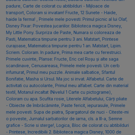
padure
,
Carte de colorat cu abtibilduri - Mijloace de
transport
,
Coloram si invatam! Fructe
,
12 Sunete - Haide,
haide la ferma!
,
Primele mele povesti: Primul picnic al lui Olaf
,
Disney Pixar: Povestea jucariilor. Biblioteca magica Disney
,
My Little Pony. Surpriza de Paste
,
Numara si coloreaza de
Pasti
,
Matematica timpurie pentru 3 ani. Matstart
,
Printese
curajoase
,
Matematica timpurie pentru 1 an. Matstart
,
Lipim.
Scriem. Coloram. In padure
,
Prima mea carte cu ferestruici.
Primele cuvinte
,
Planse: Fructe
,
Eric cel Roșu și alte saga
scandinave
,
Cenusareasa
,
Primele mele povesti. Un cerb
infumurat
,
Primul meu puzzle. Animale salbatice
,
Sfantul
Bonifatie
,
Masha si Ursul. Ma joc si invat. Alfabetul. Carte de
activitati cu autocolante
,
Primul meu alfabet. Carte din material
textil
,
Motanul incaltat (Nivelul 1 Carte cu pictograme)
,
Coloram cu apa. Scufita rosie
,
Literele Alfabetului
,
Cărți pliate
- Obiecte de îmbrăcăminte
,
Paste fericit, iepurasule
,
Primele
mele povesti. Supa de piatra
,
Spargatorul de nuci - Citeste-mi
o poveste
,
Jurnalul sarbatorilor de iarna, cls. a III-a
,
Semne
grafice - Scrie si sterge!
,
Logica
,
Bloc de colorat cu abtibilduri
- Printese
,
Incredibilii 2. Biblioteca magica Disney
,
1000 de