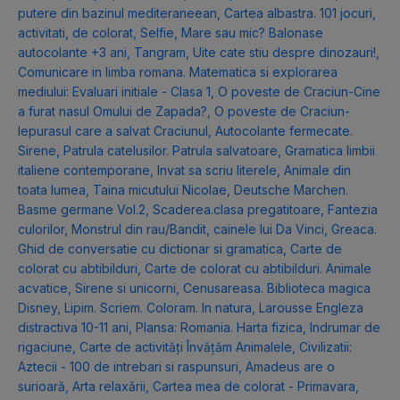
putere din bazinul mediteraneean
,
Cartea albastra. 101 jocuri,
activitati, de colorat
,
Selfie
,
Mare sau mic? Balonase
autocolante +3 ani
,
Tangram
,
Uite cate stiu despre dinozauri!
,
Comunicare in limba romana. Matematica si explorarea
mediului: Evaluari initiale - Clasa 1
,
O poveste de Craciun-Cine
a furat nasul Omului de Zapada?
,
O poveste de Craciun-
Iepurasul care a salvat Craciunul
,
Autocolante fermecate.
Sirene
,
Patrula catelusilor. Patrula salvatoare
,
Gramatica limbii
italiene contemporane
,
Invat sa scriu literele
,
Animale din
toata lumea
,
Taina micutului Nicolae
,
Deutsche Marchen.
Basme germane Vol.2
,
Scaderea.clasa pregatitoare
,
Fantezia
culorilor
,
Monstrul din rau/Bandit, cainele lui Da Vinci
,
Greaca.
Ghid de conversatie cu dictionar si gramatica
,
Carte de
colorat cu abtibilduri
,
Carte de colorat cu abtibilduri. Animale
acvatice
,
Sirene si unicorni
,
Cenusareasa. Biblioteca magica
Disney
,
Lipim. Scriem. Coloram. In natura
,
Larousse Engleza
distractiva 10-11 ani
,
Plansa: Romania. Harta fizica
,
Indrumar de
rigaciune
,
Carte de activități Învățăm Animalele
,
Civilizatii:
Aztecii - 100 de intrebari si raspunsuri
,
Amadeus are o
surioară
,
Arta relaxării
,
Cartea mea de colorat - Primavara
,