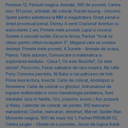
Premium 13
,
Pensula magica. Animale
,
365 de povesti
,
Cartea
mov. 101 jocuri, activitati, de colorat
,
Puzzle luuung - Unicorni
,
Spete pentru admiterea la INM si magistratura. Drept penal si
drept procesual penal
,
Disney. A venit Craciunul! Aventuri cu
autocolante 2 ani
,
Primele mele povesti. Lupul si cocorul
,
Sunete si senzatii tactile-Zarva la ferma
,
Pachet "Invat sa
citesc pentru cititori incepatori 3"
,
Magarul care se credea
destept. Primele mele povesti
,
6 Sunete - Animale de acasa
,
Plansa: Tabla adunarii
,
Comunicare si matematica si
explorarea mediului - Clasa 1
,
Ce este filosofia?
,
Ce este
istoria?
,
Pinocchio
,
Pasari salbatice din tara noastra
,
My Little
Pony. Comoara pierduta
,
Ali Baba si cei patruzeci de hoti.
Prima mea lectura
,
Insecte. Carte de colorat
,
Anotimpuri si
fenomene. Carte de colorat cu ghicitori
,
Indrumatorul de
ingrijire multimodala in onco-hematologia pediatrica
,
Sunt
imbatabil. Quiz in familie
,
Oro, porpora, avorio / Aur, purpură
și fildeș
,
Calendar de colorat, de perete
,
100 mancaruri
manastiresti: Ciorbe, mancaruri, deserturi
,
Marvel. Spider-Man.
Momente magice
,
1001 de nopți Vol. 1
,
Pachet PREMIUM 02
,
Cartea junglei - Citeste-mi o poveste
,
Jocuri de logica Rubik