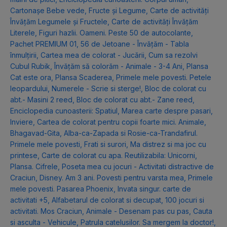
Cartonașe Bebe vede, Fructe și Legume
,
Carte de activități
Învățăm Legumele și Fructele
,
Carte de activități Învățăm
Literele
,
Figuri hazlii. Oameni. Peste 50 de autocolante
,
Pachet PREMIUM 01
,
56 de Jetoane - Învățăm - Tabla
înmulțirii
,
Cartea mea de colorat - Jucării
,
Cum sa rezolvi
Cubul Rubik
,
Învățăm să colorăm - Animale - 3-4 Ani
,
Plansa
Cat este ora
,
Plansa Scaderea
,
Primele mele povesti. Petele
leopardului
,
Numerele - Scrie si sterge!
,
Bloc de colorat cu
abt.- Masini 2 reed
,
Bloc de colorat cu abt.- Zane reed
,
Enciclopedia cunoasterii: Spatiul
,
Marea carte despre pasari
,
Inviere
,
Cartea de colorat pentru copii foarte mici. Animale
,
Bhagavad-Gita
,
Alba-ca-Zapada si Rosie-ca-Trandafirul.
Primele mele povesti
,
Frati si surori
,
Ma distrez si ma joc cu
printese
,
Carte de colorat cu apa. Reutilizabila: Unicorni
,
Plansa. Cifrele
,
Poseta mea cu jocuri - Activitati distractive de
Craciun
,
Disney. Am 3 ani. Povesti pentru varsta mea
,
Primele
mele povesti. Pasarea Phoenix
,
Invata singur. carte de
activitati +5
,
Alfabetarul de colorat si decupat
,
100 jocuri si
activitati. Mos Craciun
,
Animale - Desenam pas cu pas
,
Cauta
si asculta - Vehicule
,
Patrula catelusilor. Sa mergem la doctor!
,