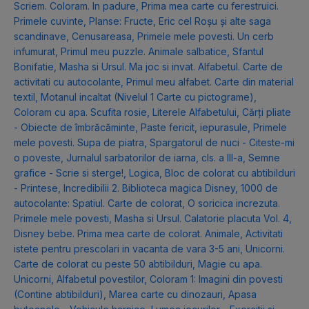
Scriem. Coloram. In padure
,
Prima mea carte cu ferestruici.
Primele cuvinte
,
Planse: Fructe
,
Eric cel Roșu și alte saga
scandinave
,
Cenusareasa
,
Primele mele povesti. Un cerb
infumurat
,
Primul meu puzzle. Animale salbatice
,
Sfantul
Bonifatie
,
Masha si Ursul. Ma joc si invat. Alfabetul. Carte de
activitati cu autocolante
,
Primul meu alfabet. Carte din material
textil
,
Motanul incaltat (Nivelul 1 Carte cu pictograme)
,
Coloram cu apa. Scufita rosie
,
Literele Alfabetului
,
Cărți pliate
- Obiecte de îmbrăcăminte
,
Paste fericit, iepurasule
,
Primele
mele povesti. Supa de piatra
,
Spargatorul de nuci - Citeste-mi
o poveste
,
Jurnalul sarbatorilor de iarna, cls. a III-a
,
Semne
grafice - Scrie si sterge!
,
Logica
,
Bloc de colorat cu abtibilduri
- Printese
,
Incredibilii 2. Biblioteca magica Disney
,
1000 de
autocolante: Spatiul. Carte de colorat
,
O soricica increzuta.
Primele mele povesti
,
Masha si Ursul. Calatorie placuta Vol. 4
,
Disney bebe. Prima mea carte de colorat. Animale
,
Activitati
istete pentru prescolari in vacanta de vara 3-5 ani
,
Unicorni.
Carte de colorat cu peste 50 abtibilduri
,
Magie cu apa.
Unicorni
,
Alfabetul povestilor
,
Coloram 1: Imagini din povesti
(Contine abtibilduri)
,
Marea carte cu dinozauri
,
Apasa