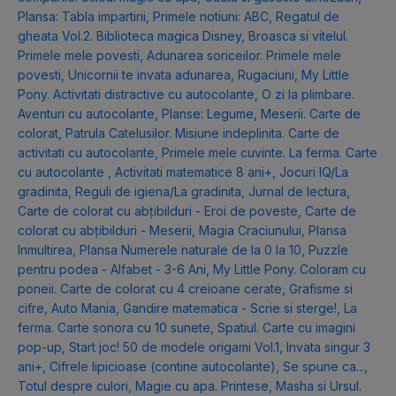
Plansa: Tabla impartirii
,
Primele notiuni: ABC
,
Regatul de
gheata Vol.2. Biblioteca magica Disney
,
Broasca si vitelul.
Primele mele povesti
,
Adunarea soriceilor. Primele mele
povesti
,
Unicornii te invata adunarea
,
Rugaciuni
,
My Little
Pony. Activitati distractive cu autocolante
,
O zi la plimbare.
Aventuri cu autocolante
,
Planse: Legume
,
Meserii. Carte de
colorat
,
Patrula Catelusilor. Misiune indeplinita. Carte de
activitati cu autocolante
,
Primele mele cuvinte. La ferma. Carte
cu autocolante
,
Activitati matematice 8 ani+
,
Jocuri IQ/La
gradinita
,
Reguli de igiena/La gradinita
,
Jurnal de lectura
,
Carte de colorat cu abțibilduri - Eroi de poveste
,
Carte de
colorat cu abțibilduri - Meserii
,
Magia Craciunului
,
Plansa
Inmultirea
,
Plansa Numerele naturale de la 0 la 10
,
Puzzle
pentru podea - Alfabet - 3-6 Ani
,
My Little Pony. Coloram cu
poneii. Carte de colorat cu 4 creioane cerate
,
Grafisme si
cifre
,
Auto Mania
,
Gandire matematica - Scrie si sterge!
,
La
ferma. Carte sonora cu 10 sunete
,
Spatiul. Carte cu imagini
pop-up
,
Start joc! 50 de modele origami Vol.1
,
Invata singur 3
ani+
,
Cifrele lipicioase (contine autocolante)
,
Se spune ca...
,
Totul despre culori
,
Magie cu apa. Printese
,
Masha si Ursul.