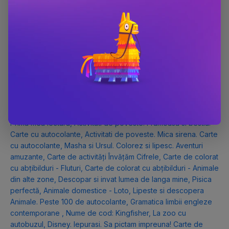
Ed.2
,
Scaderea.clasa I
,
Bauuuuu! Da, eu sunt, pisica!
,
Perspective nr. 1 (31) 2016
,
Printese. Stiloul magic cu apa
,
Jocuri de logica si atentie/DinoSMART
,
Fabule romanesti
,
Bocanila se joaca cu numere si forme
,
Vesela, tacamuri si
ustensile de bucatarie
,
Coloram si invatam! Legume
,
Povestioare cu litere mari
,
Disney Bebe. Primele mele 100 de
cuvinte
,
Petale insangerate
,
Descopera istoria. Rusia tarista.
Faurirea unui mare imperiu in Europa Rasariteana
,
Unicorni
magici
,
Masha si Ursul. Primele mele activitati cu autocolante
,
Paienjenelul si prietenii lui uimitori: O aventura cu maimute.
Prima mea lectura
,
Activitati de poveste. Frumoasa si bestia.
Carte cu autocolante
,
Activitati de poveste. Mica sirena. Carte
cu autocolante
,
Masha si Ursul. Colorez si lipesc. Aventuri
amuzante
,
Carte de activități Învățăm Cifrele
,
Carte de colorat
cu abțibilduri - Fluturi
,
Carte de colorat cu abțibilduri - Animale
din alte zone
,
Descopar si invat lumea de langa mine
,
Pisica
perfectă
,
Animale domestice - Loto
,
Lipeste si descopera
Animale. Peste 100 de autocolante
,
Gramatica limbii engleze
contemporane
,
Nume de cod: Kingfisher
,
La zoo cu
autobuzul
,
Disney. Iepurasi. Sa pictam impreuna! Carte de