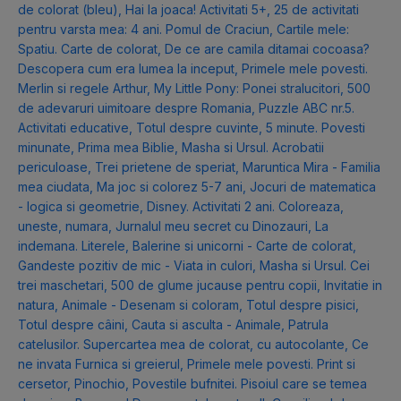
de colorat (bleu)
,
Hai la joaca! Activitati 5+
,
25 de activitati
pentru varsta mea: 4 ani. Pomul de Craciun
,
Cartile mele:
Spatiu. Carte de colorat
,
De ce are camila ditamai cocoasa?
Descopera cum era lumea la inceput
,
Primele mele povesti.
Merlin si regele Arthur
,
My Little Pony: Ponei stralucitori
,
500
de adevaruri uimitoare despre Romania
,
Puzzle ABC nr.5.
Activitati educative
,
Totul despre cuvinte
,
5 minute. Povesti
minunate
,
Prima mea Biblie
,
Masha si Ursul. Acrobatii
periculoase
,
Trei prietene de speriat
,
Maruntica Mira - Familia
mea ciudata
,
Ma joc si colorez 5-7 ani
,
Jocuri de matematica
- logica si geometrie
,
Disney. Activitati 2 ani. Coloreaza,
uneste, numara
,
Jurnalul meu secret cu Dinozauri
,
La
indemana. Literele
,
Balerine si unicorni - Carte de colorat
,
Gandeste pozitiv de mic - Viata in culori
,
Masha si Ursul. Cei
trei maschetari
,
500 de glume jucause pentru copii
,
Invitatie in
natura
,
Animale - Desenam si coloram
,
Totul despre pisici
,
Totul despre câini
,
Cauta si asculta - Animale
,
Patrula
catelusilor. Supercartea mea de colorat, cu autocolante
,
Ce
ne invata Furnica si greierul
,
Primele mele povesti. Print si
cersetor
,
Pinochio
,
Povestile bufnitei. Pisoiul care se temea