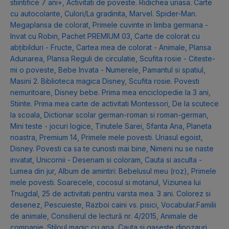
stiintifice 7 ani+
,
Activitati de poveste. Ridichea uriasa. Carte
cu autocolante
,
Culori/La gradinita
,
Marvel. Spider-Man.
Megaplansa de colorat
,
Primele cuvinte in limba germana -
Invat cu Robin
,
Pachet PREMIUM 03
,
Carte de colorat cu
abțibilduri - Fructe
,
Cartea mea de colorat - Animale
,
Plansa
Adunarea
,
Plansa Reguli de circulatie
,
Scufita rosie - Citeste-
mi o poveste
,
Bebe Invata - Numerele
,
Pamantul si spatiul
,
Masini 2. Biblioteca magica Disney
,
Scufita rosie. Povesti
nemuritoare
,
Disney bebe. Prima mea enciclopedie la 3 ani
,
Stiinte. Prima mea carte de activitati Montessori
,
De la scutece
la scoala
,
Dictionar scolar german-roman si roman-german
,
Mini teste - jocuri logice
,
Tinutele Sarei
,
Sfanta Ana
,
Planeta
noastra
,
Premium 14
,
Primele mele povesti. Uriasul egoist
,
Disney. Povesti ca sa te cunosti mai bine
,
Nimeni nu se naste
invatat
,
Unicornii - Desenam si coloram
,
Cauta si asculta -
Lumea din jur
,
Album de amintiri: Bebelusul meu (roz)
,
Primele
mele povesti. Soarecele, cocosul si motanul
,
Viziunea lui
Tnugdal
,
25 de activitati pentru varsta mea. 3 ani. Colorez si
desenez
,
Pescuieste
,
Razboi caini vs. pisici
,
Vocabular.Familii
de animale
,
Consilierul de lectură nr. 4/2015
,
Animale de
companie. Stiloul magic cu apa
,
Cauta si gaseste dinozauri
,