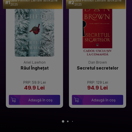
Gala Premilor Literare Bookzone
Gala Premilor Literare Bookzone
#1
#2
2025
2025
Ariel Lawhon
Dan Brown
Râul Înghețat
Secretul secretelor
PRP: 59.9 Lei
PRP: 129 Lei
49.9 Lei
94.9 Lei
Adaugă în coș
Adaugă în coș