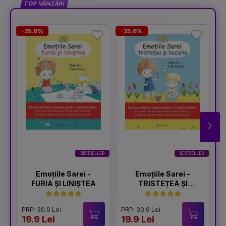
TOP VÂNZĂRI
-35.6%
-35.6%
-
BESTSELLER
BESTSELLER
Emoțiile Sarei -
Emoțiile Sarei -
FURIA ȘI LINIȘTEA
TRISTEȚEA ȘI
BUCURIA
PRP: 30.9 Lei
PRP: 30.9 Lei
P
19.9 Lei
19.9 Lei
1