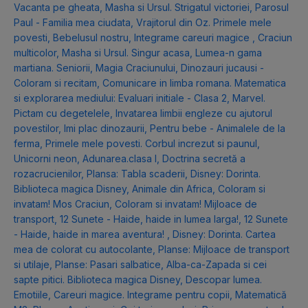
Vacanta pe gheata
,
Masha si Ursul. Strigatul victoriei
,
Parosul
Paul - Familia mea ciudata
,
Vrajitorul din Oz. Primele mele
povesti
,
Bebelusul nostru
,
Integrame careuri magice
,
Craciun
multicolor
,
Masha si Ursul. Singur acasa
,
Lumea-n gama
martiana. Seniorii
,
Magia Craciunului
,
Dinozauri jucausi -
Coloram si recitam
,
Comunicare in limba romana. Matematica
si explorarea mediului: Evaluari initiale - Clasa 2
,
Marvel.
Pictam cu degetelele
,
Invatarea limbii engleze cu ajutorul
povestilor
,
Imi plac dinozaurii
,
Pentru bebe - Animalele de la
ferma
,
Primele mele povesti. Corbul increzut si paunul
,
Unicorni neon
,
Adunarea.clasa I
,
Doctrina secretă a
rozacrucienilor
,
Plansa: Tabla scaderii
,
Disney: Dorinta.
Biblioteca magica Disney
,
Animale din Africa
,
Coloram si
invatam! Mos Craciun
,
Coloram si invatam! Mijloace de
transport
,
12 Sunete - Haide, haide in lumea larga!
,
12 Sunete
- Haide, haide in marea aventura!
,
Disney: Dorinta. Cartea
mea de colorat cu autocolante
,
Planse: Mijloace de transport
si utilaje
,
Planse: Pasari salbatice
,
Alba-ca-Zapada si cei
sapte pitici. Biblioteca magica Disney
,
Descopar lumea.
Emotiile
,
Careuri magice. Integrame pentru copii
,
Matematică