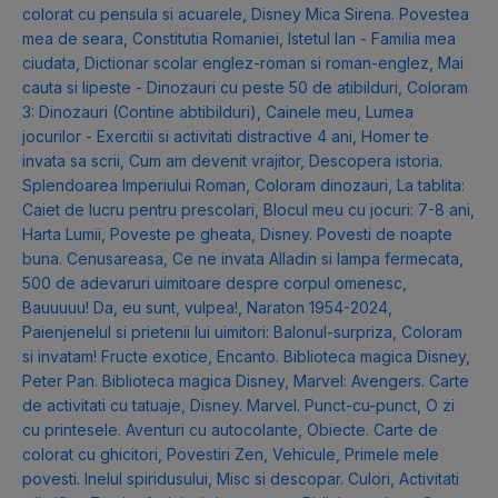
colorat cu pensula si acuarele
,
Disney Mica Sirena. Povestea
mea de seara
,
Constitutia Romaniei
,
Istetul Ian - Familia mea
ciudata
,
Dictionar scolar englez-roman si roman-englez
,
Mai
cauta si lipeste - Dinozauri cu peste 50 de atibilduri
,
Coloram
3: Dinozauri (Contine abtibilduri)
,
Cainele meu
,
Lumea
jocurilor - Exercitii si activitati distractive 4 ani
,
Homer te
invata sa scrii
,
Cum am devenit vrajitor
,
Descopera istoria.
Splendoarea Imperiului Roman
,
Coloram dinozauri
,
La tablita:
Caiet de lucru pentru prescolari
,
Blocul meu cu jocuri: 7-8 ani
,
Harta Lumii
,
Poveste pe gheata
,
Disney. Povesti de noapte
buna. Cenusareasa
,
Ce ne invata Alladin si lampa fermecata
,
500 de adevaruri uimitoare despre corpul omenesc
,
Bauuuuu! Da, eu sunt, vulpea!
,
Naraton 1954-2024
,
Paienjenelul si prietenii lui uimitori: Balonul-surpriza
,
Coloram
si invatam! Fructe exotice
,
Encanto. Biblioteca magica Disney
,
Peter Pan. Biblioteca magica Disney
,
Marvel: Avengers. Carte
de activitati cu tatuaje
,
Disney. Marvel. Punct-cu-punct
,
O zi
cu printesele. Aventuri cu autocolante
,
Obiecte. Carte de
colorat cu ghicitori
,
Povestiri Zen
,
Vehicule
,
Primele mele
povesti. Inelul spiridusului
,
Misc si descopar. Culori
,
Activitati