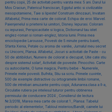
pentru copii
,
25 de activitati pentru varsta mea: 5 ani. Darul lui
Mos Craciun
,
Patericul franciscan
,
Egiptul antic si civilizatiile
mesopotamiene
,
Taie si lipeste! Construim dinozauri
,
Invatam
Alfabetul
,
Prima mea carte de colorat. Echipa de eroi: Marvel.
Paienjenelul si prietenii lui uimitori
,
Disney. Iepurasi. Coloram
cu iepurasii
,
Perspicacitate si logica
,
Dictionarul tau istet
englez-roman si roman-englez
,
Istoria lumii. Prima mea
enciclopedie Larousse
,
Povesti de 5 minute pentru baieti
,
Sfanta Xenia
,
Petale cu aroma de vanilie
,
Jurnalul meu secret
cu Unicorni
,
Plansa. Alfabetul
,
Jocuri si activitati de Paste - cu
50 de abtibilduri
,
Numere de colorat si decupat
,
Uite cate stiu
despre sistemul solar!
,
Activitati de poveste. Pinocchio. Carte
cu autocolante
,
O lume magica
,
Pentru bebe - Numerele
,
Primele mele povesti. Bufnita
,
Stiu sa scriu. Primele cuvinte
,
500 de exemple distractive cu ortogramele limbii romane
,
500 de intrebari amuzante pentru copii
,
Adunarea.clasa a II-a
,
Circulatie rutiera pe intelesul tuturor pentru obtinerea
permisului de conducere 2024
,
Consilierul de lectura
Nr.3/2018
,
Marea mea carte de colorat 1
,
Plansa: Tabelul
periodic al elementelor
,
Tabloul misterios/Bandit, cainele lui