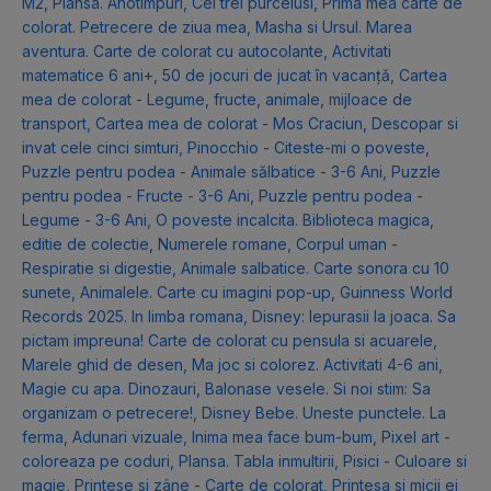
M2
,
Plansa. Anotimpuri
,
Cei trei purcelusi
,
Prima mea carte de
colorat. Petrecere de ziua mea
,
Masha si Ursul. Marea
aventura. Carte de colorat cu autocolante
,
Activitati
matematice 6 ani+
,
50 de jocuri de jucat în vacanță
,
Cartea
mea de colorat - Legume, fructe, animale, mijloace de
transport
,
Cartea mea de colorat - Mos Craciun
,
Descopar si
invat cele cinci simturi
,
Pinocchio - Citeste-mi o poveste
,
Puzzle pentru podea - Animale sălbatice - 3-6 Ani
,
Puzzle
pentru podea - Fructe - 3-6 Ani
,
Puzzle pentru podea -
Legume - 3-6 Ani
,
O poveste incalcita. Biblioteca magica,
editie de colectie
,
Numerele romane
,
Corpul uman -
Respiratie si digestie
,
Animale salbatice. Carte sonora cu 10
sunete
,
Animalele. Carte cu imagini pop-up
,
Guinness World
Records 2025. In limba romana
,
Disney: Iepurasii la joaca. Sa
pictam impreuna! Carte de colorat cu pensula si acuarele
,
Marele ghid de desen
,
Ma joc si colorez. Activitati 4-6 ani
,
Magie cu apa. Dinozauri
,
Balonase vesele. Si noi stim: Sa
organizam o petrecere!
,
Disney Bebe. Uneste punctele. La
ferma
,
Adunari vizuale
,
Inima mea face bum-bum
,
Pixel art -
coloreaza pe coduri
,
Plansa. Tabla inmultirii
,
Pisici - Culoare si
magie
,
Printese si zâne - Carte de colorat
,
Printesa si micii ei