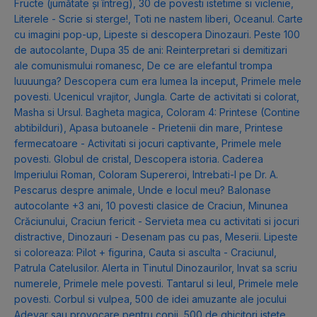
Fructe (jumătate și întreg)
,
30 de povesti istetime si viclenie
,
Literele - Scrie si sterge!
,
Toti ne nastem liberi
,
Oceanul. Carte
cu imagini pop-up
,
Lipeste si descopera Dinozauri. Peste 100
de autocolante
,
Dupa 35 de ani: Reinterpretari si demitizari
ale comunismului romanesc
,
De ce are elefantul trompa
luuuunga? Descopera cum era lumea la inceput
,
Primele mele
povesti. Ucenicul vrajitor
,
Jungla. Carte de activitati si colorat
,
Masha si Ursul. Bagheta magica
,
Coloram 4: Printese (Contine
abtibilduri)
,
Apasa butoanele - Prietenii din mare
,
Printese
fermecatoare - Activitati si jocuri captivante
,
Primele mele
povesti. Globul de cristal
,
Descopera istoria. Caderea
Imperiului Roman
,
Coloram Supereroi
,
Intrebati-l pe Dr. A.
Pescarus despre animale
,
Unde e locul meu? Balonase
autocolante +3 ani
,
10 povesti clasice de Craciun
,
Minunea
Crăciunului
,
Craciun fericit - Servieta mea cu activitati si jocuri
distractive
,
Dinozauri - Desenam pas cu pas
,
Meserii. Lipeste
si coloreaza: Pilot + figurina
,
Cauta si asculta - Craciunul
,
Patrula Catelusilor. Alerta in Tinutul Dinozaurilor
,
Invat sa scriu
numerele
,
Primele mele povesti. Tantarul si leul
,
Primele mele
povesti. Corbul si vulpea
,
500 de idei amuzante ale jocului
Adevar sau provocare pentru copii
,
500 de ghicitori istete