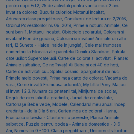
pentru copii Ed.2
,
25 de activitati pentru varsta mea. 2 ani.
Invat sa colorez
,
Bucuria culorilor. Motanul incaltat
,
Adunarea.clasa pregatitoare
,
Consilierul de lectura nr. 2/2016
,
Ordinul Povestitorilor nr. 09, 2019
,
Primele notiuni: Animale
,
Ce
sunt banii?
,
Motanul incaltat
,
Obiectele scolarului
,
Coloram si
invatam! Flori de gradina
,
Coloram si invatam! Animale din alte
tari
,
12 Sunete - Haide, haide in jungla!
,
Cele mai frumoase
comentarii la Filocalia ale parintelui Dumitru Staniloae
,
Patrula
catelusilor: Supercatelusii. Carte de colorat si activitati
,
Planse:
Animale salbatice
,
Ce ne învață Ali Baba și cei 40 de hoți
,
Carte de activitati cu... Spatiul cosmic
,
Spargatorul de nuci.
Primele mele povesti
,
Prima mea carte de colorat. Vacanta de
vara
,
Ce ne învață Frumoasa adormită
,
My Little Pony. Ma joc
si invat. 1 2 3. Numara cu prietenii tai
,
Minijurnal de scolar
,
Reguli de circulatie/La gradinita
,
Jurnal de creativitate
,
Cartonașe Bebe vede, Modele
,
Calendarul meu anual: Incep
gradinita - de la 3 la 5 ani
,
Cartea mea de colorat - Iarna
,
Frumoasa si bestia - Citeste-mi o poveste
,
Plansa Animale
salbatice
,
Puzzle pentru podea - Animale domestice - 3-6
Ani
,
Numeratia 0 - 100. Clasa pregatitoare
,
Unicorni stralucitori