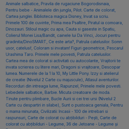
Animale salbatice
,
Pravila de rugaciune Bogorodisnaia
,
Pentru bebe - Animalele din jungla
,
Pilot. Carte de colorat
,
Cartea junglei. Biblioteca magica Disney
,
Invat sa scriu.
Primele 100 de cuvinte
,
Prima mea Psaltire
,
Piratul ia comoara
,
Dinozauri. Stiloul magic cu apa
,
Cauta si gaseste in Spatiu
,
Colierul Monei Lisa/Bandit, cainele lui Da Vinci
,
Jocuri pentru
gradinita/DinoSMART
,
Ce este arta?
,
Patrula catelusilor. Somn
usor, catelusi!
,
Coloram si invatam! Figuri geometrice
,
Pescarul
Urashima Taro. Primele mele povesti
,
Patrula catelusilor.
Cartea mea de colorat si activitati cu autocolante
,
Vrajitorii te
invata scrierea cu litere mari
,
Dragoni si vrajitoare
,
Descopar
lumea. Numerele de la 1 la 10
,
My Little Pony. Izzy si atelierul
de creatie (Nivelul 2 Carte cu majuscule)
,
Atlasul aventurilor.
Recorduri din intreaga lume
,
Rapunzel
,
Primele mele povesti.
Lebedele salbatice
,
Barbie. Micuta creatoare de moda.
Tinute pentru plimbare
,
Bucle Aurii si cei trei ursi (Nivelul 2
Carte cu despartiri in silabe)
,
Sunt o pustoaica geniala
,
Pentru
o mama minunata
,
Civilizatii: Incasii - 100 de intrebari si
raspunsuri
,
Carte de colorat cu abțibilduri - Pești
,
Carte de
colorat cu abțibilduri - Legume
,
36 de Jetoane - Legume și