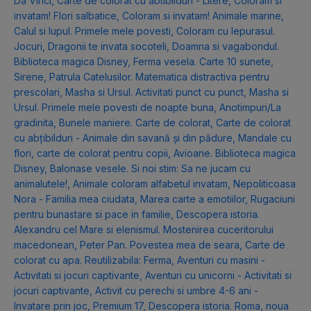
Da Vinci
,
Carte de colorat cu abtibilduri - Litere
,
Coloram si
invatam! Flori salbatice
,
Coloram si invatam! Animale marine
,
Calul si lupul. Primele mele povesti
,
Coloram cu Iepurasul.
Jocuri
,
Dragonii te invata socoteli
,
Doamna si vagabondul.
Biblioteca magica Disney
,
Ferma vesela. Carte 10 sunete
,
Sirene
,
Patrula Catelusilor. Matematica distractiva pentru
prescolari
,
Masha si Ursul. Activitati punct cu punct
,
Masha si
Ursul. Primele mele povesti de noapte buna
,
Anotimpuri/La
gradinita
,
Bunele maniere. Carte de colorat
,
Carte de colorat
cu abțibilduri - Animale din savană și din pădure
,
Mandale cu
flori, carte de colorat pentru copii
,
Avioane. Biblioteca magica
Disney
,
Balonase vesele. Si noi stim: Sa ne jucam cu
animalutele!
,
Animale coloram alfabetul invatam
,
Nepoliticoasa
Nora - Familia mea ciudata
,
Marea carte a emotiilor
,
Rugaciuni
pentru bunastare si pace in familie
,
Descopera istoria.
Alexandru cel Mare si elenismul. Mostenirea cuceritorului
macedonean
,
Peter Pan. Povestea mea de seara
,
Carte de
colorat cu apa. Reutilizabila: Ferma
,
Aventuri cu masini -
Activitati si jocuri captivante
,
Aventuri cu unicorni - Activitati si
jocuri captivante
,
Activit cu perechi si umbre 4-6 ani -
Invatare prin joc
,
Premium 17
,
Descopera istoria. Roma, noua