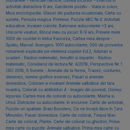
butoanele - Vehicule harnice
,
Lumea jocurilor - Exercitii si
activitati distractive 6 ani
,
Gandeste pozitiv - Viata in culori
,
Mica enciclopedie. Glasuri din padurea ecuatoriala. Carte cu
sunete
,
Pensula magica. Printese
,
Puzzle ABC Nr.4. Activitati
educative
,
Invatam culorile. Balonase autocolante +3 ani
,
Unicornii visatori
,
Blocul meu cu jocuri: 8-9 ani
,
Primele mele
1000 de cuvinte in limba franceza
,
Cartea mea despre -
Spatiu
,
Marvel. Avengers. 1001 autocolante
,
500 de proverbe
romanesti explicate pe intelesul copiilor Ed.2
,
Adunari si
scaderi - Razboi matematic
,
Inmultiri si impartiri - Razboi
matematic
,
Consilierul de lectura Nr. 4/2018
,
Perspective Nr. 1
(35) 2018
,
6 Sunete - Animale de la ferma
,
Trasez, conturez,
desenez, semne grafice exersez
,
Pasari si animale
domestice
,
Coloram si invatam! Animale salbatice din tara
noastra
,
Colorati cu abtibilduri 4 - Imagini din povesti
,
Disney:
Iepurasi. Cartea mea de colorat cu autocolante
,
Masha si
Ursul. Distractie cu autocolante. In excursie. Carte de activitati
,
Puzzle-uri spatiale. Brain Boosters
,
Ce ne învață Alice în Țara
Minunilor
,
Pasari domestice. Carte de colorat
,
Timpul liber.
Carte de colorat
,
Plante. Carte de colorat cu ghicitori
,
Prima
mea carte cu puzzle. Animale salbatice
,
Prima mea carte cu