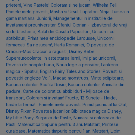
prieteni
,
Vine Pastele! Coloram si ne jucam
,
Wilhelm Tell.
Primele mele povesti
,
Masha si Ursul. Luptatorii Ninja
,
Lumea-n
gama martiana. Juniorii
,
Managementul in institutiile de
invatamant preuniversitar
,
Sfantul Ciprian - izbavitorul de vraji
si de blesteme
,
Balul din Casuta Papusilor
,
Unicorni cu
abtibilduri
,
Prima mea enciclopedie Larousse
,
Unicornii
fermecati. Sa ne jucam!
,
Harta Romaniei
,
O poveste de
Craciun-Mos Craciun a ragusit!
,
Disney Bebe.
Superautocolante. In asteptarea iernii
,
Imi plac unicornii
,
Povesti de noapte buna
,
Noua lege a pensiilor
,
Lanterna
magica - Spatiul
,
English Fairy Tales and Stories. Povesti si
povestiri engleze Vol.1
,
Macao monstruos
,
Minte sclipitoare
,
Bucuria culorilor. Scufita Rosie
,
Bucuria culorilor. Animale din
padure
,
Carte de colorat cu abtibilduri - Mijloace de
transport
,
Coloram si invatam! Fructe
,
12 Sunete - Haide,
haide la ferma!
,
Primele mele povesti: Primul picnic al lui Olaf
,
Disney Pixar: Povestea jucariilor. Biblioteca magica Disney
,
My Little Pony. Surpriza de Paste
,
Numara si coloreaza de
Pasti
,
Matematica timpurie pentru 3 ani. Matstart
,
Printese
curajoase
,
Matematica timpurie pentru 1 an. Matstart
,
Lipim.