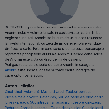
BOOKZONE iti pune la dispozitie toate cartile scrise de catre
Anonim inclusiv volume lansate in exclusivitate, carti in limba
engleza si noutati. Anonim se bucura de un succes rasunator
la nivelul international, cu zeci de mii de exemplare vandute
din fiecare carte. Felul in care scrie si contureaza personajele
reprezinta principalele atuuri ale Anonim. Fiecare carte scrisa
de Anonim este citita cu drag de mii de oameni.
Poti gasi toate cartile scrie de catre Anonim in categoria
Anonim
astfel incat ai ocazia sa toate cartile indragite de
catre cititori pana acum.
Autorul cărților:
Cinel-cinel
,
Volumul 9. Masha si Ursul. Tabloul perfect
,
Primele mele povesti. Peter Pan
,
500 de perle ale elevilor din
lumea-ntreaga
,
500 intrebari si raspunsuri despre dinozauri
,
Padurea
,
Apasa butoanele - Trupa dinozaurilor
,
Culorile iernii
,