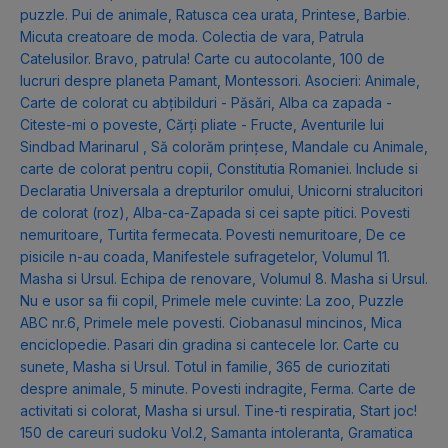
puzzle. Pui de animale
,
Ratusca cea urata
,
Printese
,
Barbie.
Micuta creatoare de moda. Colectia de vara
,
Patrula
Catelusilor. Bravo, patrula! Carte cu autocolante
,
100 de
lucruri despre planeta Pamant
,
Montessori. Asocieri: Animale
,
Carte de colorat cu abțibilduri - Păsări
,
Alba ca zapada -
Citeste-mi o poveste
,
Cărți pliate - Fructe
,
Aventurile lui
Sindbad Marinarul
,
Să colorăm prințese
,
Mandale cu Animale,
carte de colorat pentru copii
,
Constitutia Romaniei. Include si
Declaratia Universala a drepturilor omului
,
Unicorni stralucitori
de colorat (roz)
,
Alba-ca-Zapada si cei sapte pitici. Povesti
nemuritoare
,
Turtita fermecata. Povesti nemuritoare
,
De ce
pisicile n-au coada
,
Manifestele sufragetelor
,
Volumul 11.
Masha si Ursul. Echipa de renovare
,
Volumul 8. Masha si Ursul.
Nu e usor sa fii copil
,
Primele mele cuvinte: La zoo
,
Puzzle
ABC nr.6
,
Primele mele povesti. Ciobanasul mincinos
,
Mica
enciclopedie. Pasari din gradina si cantecele lor. Carte cu
sunete
,
Masha si Ursul. Totul in familie
,
365 de curiozitati
despre animale
,
5 minute. Povesti indragite
,
Ferma. Carte de
activitati si colorat
,
Masha si ursul. Tine-ti respiratia
,
Start joc!
150 de careuri sudoku Vol.2
,
Samanta intoleranta
,
Gramatica