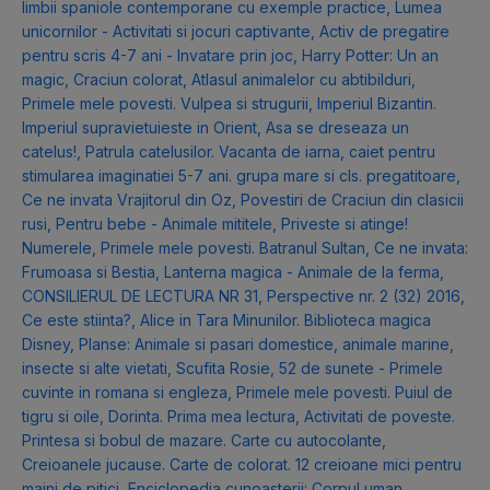
limbii spaniole contemporane cu exemple practice
,
Lumea
unicornilor - Activitati si jocuri captivante
,
Activ de pregatire
pentru scris 4-7 ani - Invatare prin joc
,
Harry Potter: Un an
magic
,
Craciun colorat
,
Atlasul animalelor cu abtibilduri
,
Primele mele povesti. Vulpea si strugurii
,
Imperiul Bizantin.
Imperiul supravietuieste in Orient
,
Asa se dreseaza un
catelus!
,
Patrula catelusilor. Vacanta de iarna
,
caiet pentru
stimularea imaginatiei 5-7 ani. grupa mare si cls. pregatitoare
,
Ce ne invata Vrajitorul din Oz
,
Povestiri de Craciun din clasicii
rusi
,
Pentru bebe - Animale mititele
,
Priveste si atinge!
Numerele
,
Primele mele povesti. Batranul Sultan
,
Ce ne invata:
Frumoasa si Bestia
,
Lanterna magica - Animale de la ferma
,
CONSILIERUL DE LECTURA NR 31
,
Perspective nr. 2 (32) 2016
,
Ce este stiinta?
,
Alice in Tara Minunilor. Biblioteca magica
Disney
,
Planse: Animale si pasari domestice, animale marine,
insecte si alte vietati
,
Scufita Rosie
,
52 de sunete - Primele
cuvinte in romana si engleza
,
Primele mele povesti. Puiul de
tigru si oile
,
Dorinta. Prima mea lectura
,
Activitati de poveste.
Printesa si bobul de mazare. Carte cu autocolante
,
Creioanele jucause. Carte de colorat. 12 creioane mici pentru
maini de pitici
,
Enciclopedia cunoasterii: Corpul uman
,