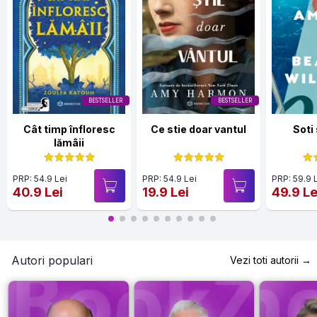
BESTSELLER
BESTSELLER
Cât timp înfloresc
Ce stie doar vantul
Soti
lămâii
PRP: 54.9 Lei
PRP: 54.9 Lei
PRP: 59.9 
40.9 Lei
19.9 Lei
49.9 Le
Autori populari
Vezi toti autorii →