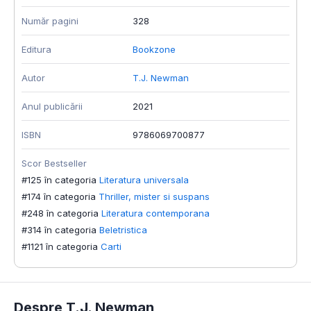
Număr pagini
328
Editura
Bookzone
Autor
T.J. Newman
Anul publicării
2021
ISBN
9786069700877
Scor Bestseller
#125 în categoria
Literatura universala
#174 în categoria
Thriller, mister si suspans
#248 în categoria
Literatura contemporana
#314 în categoria
Beletristica
#1121 în categoria
Carti
Despre T.J. Newman