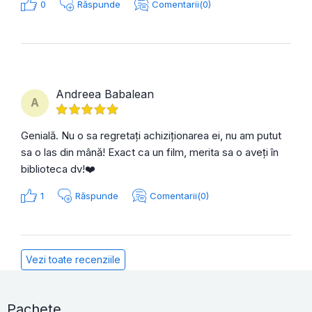
0
Răspunde
Comentarii(0)
Andreea Babalean
A
Genială. Nu o sa regretați achiziționarea ei, nu am putut
sa o las din mână! Exact ca un film, merita sa o aveți în
biblioteca dv!❤️
1
Răspunde
Comentarii(0)
Vezi toate recenziile
Pachete