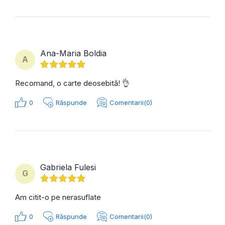
Ana-Maria Boldia
A
Recomand, o carte deosebită! 👌
0
Răspunde
Comentarii(0)
Gabriela Fulesi
G
Am citit-o pe nerasuflate
0
Răspunde
Comentarii(0)