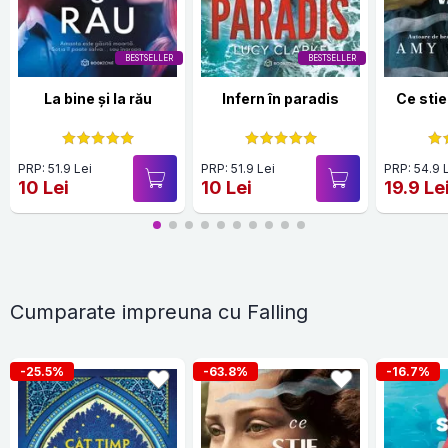
BESTSELLER
BESTSELLER
La bine și la rău
Infern în paradis
Ce stie
PRP: 51.9 Lei
PRP: 51.9 Lei
PRP: 54.9 
10 Lei
10 Lei
19.9 Le
Cumparate impreuna cu Falling
-25.5%
-63.8%
-16.7%