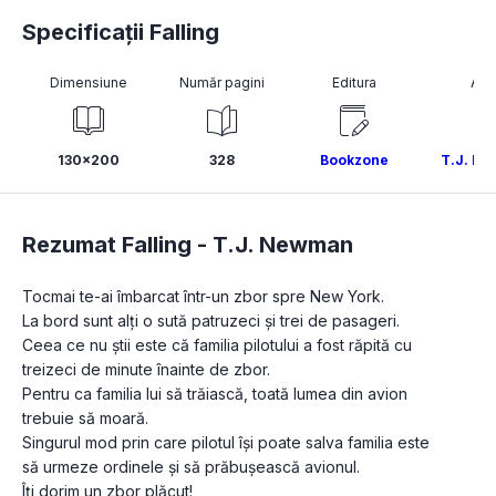
Specificații Falling
Dimensiune
Număr pagini
Editura
Aut
130x200
328
Bookzone
T.J. N
Rezumat Falling -
T.J. Newman
Tocmai te-ai îmbarcat într-un zbor spre New York.
La bord sunt alți o sută patruzeci și trei de pasageri.
Ceea ce nu știi este că familia pilotului a fost răpită cu 
treizeci de minute înainte de zbor.
Pentru ca familia lui să trăiască, toată lumea din avion 
trebuie să moară.
Singurul mod prin care pilotul își poate salva familia este 
să urmeze ordinele și să prăbușească avionul.
Îți dorim un zbor plăcut!