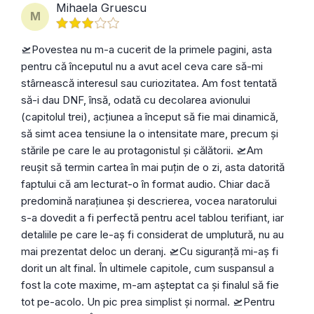
Mihaela Gruescu
M
🛫Povestea nu m-a cucerit de la primele pagini, asta
pentru că începutul nu a avut acel ceva care să-mi
stârnească interesul sau curiozitatea. Am fost tentată
să-i dau DNF, însă, odată cu decolarea avionului
(capitolul trei), acțiunea a început să fie mai dinamică,
să simt acea tensiune la o intensitate mare, precum și
stările pe care le au protagonistul și călătorii. 🛫Am
reușit să termin cartea în mai puțin de o zi, asta datorită
faptului că am lecturat-o în format audio. Chiar dacă
predomină narațiunea și descrierea, vocea naratorului
s-a dovedit a fi perfectă pentru acel tablou terifiant, iar
detaliile pe care le-aș fi considerat de umplutură, nu au
mai prezentat deloc un deranj. 🛫Cu siguranță mi-aș fi
dorit un alt final. În ultimele capitole, cum suspansul a
fost la cote maxime, m-am așteptat ca și finalul să fie
tot pe-acolo. Un pic prea simplist și normal. 🛫Pentru