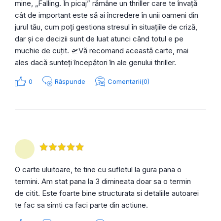
mine, „Falling. În picaj” rămâne un thriller care te învață
cât de important este să ai încredere în unii oameni din
jurul tău, cum poți gestiona stresul în situațiile de criză,
dar și ce decizii sunt de luat atunci când totul e pe
muchie de cuțit. 🛫Vă recomand această carte, mai
ales dacă sunteți începători în ale genului thriller.
0
Răspunde
Comentarii(0)
O carte uluitoare, te tine cu sufletul la gura pana o
termini. Am stat pana la 3 dimineata doar sa o termin
de citit. Este foarte bine structurata si detaliile autoarei
te fac sa simti ca faci parte din actiune.