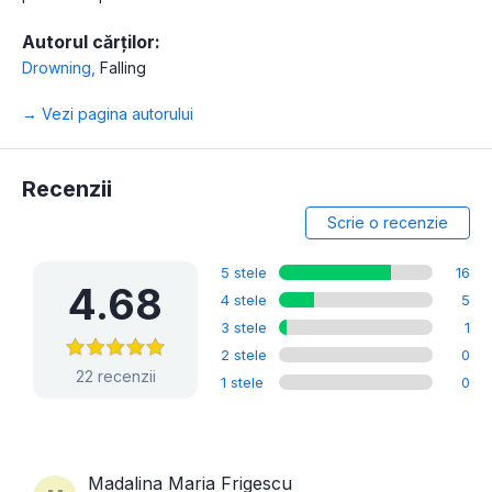
Autorul cărților:
Drowning
,
Falling
→ Vezi pagina autorului
Recenzii
Scrie o recenzie
5 stele
16
4.68
4 stele
5
3 stele
1
2 stele
0
22 recenzii
1 stele
0
Madalina Maria Frigescu