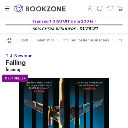
Transport GRATUIT de la 200 lei!
01:26:29
-50% EXTRA REDUCERE -
Carti
Beletristica
Thriller, mister si suspans
Litera
T.J. Newman
Falling
În picaj
BESTSELLER