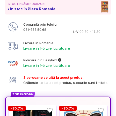
STOC LIBRĂRII BOOKZONE
În stoc în Plaza Romania
Comandă prin telefon
031-433.50.68
L-V 09:30 - 17:30
Livrare în România
Livrare în 1-5 zile lucrătoare
Ridicare din Easybox
Livrare în 1-5 zile lucrătoare
3 persoane se uită la acest produs.
Grăbește-te! La acest produs, stocurile sunt limitate.
TOP VÂNZĂRI
-80.7%
-80.7%
-