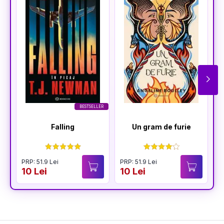
BESTSELLER
Falling
Un gram de furie
PRP: 51.9 Lei
PRP: 51.9 Lei
P
10 Lei
10 Lei
1