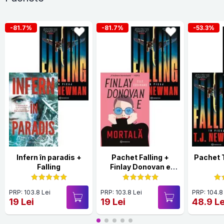
-81.7%
-81.7%
-53.3%
Infern în paradis +
Pachet Falling +
Pachet 
Falling
Finlay Donovan e
mortală
PRP: 103.8 Lei
PRP: 103.8 Lei
PRP: 104.8
19 Lei
19 Lei
48.9 Le