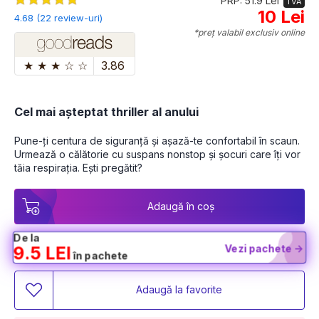
PRP: 51.9 Lei
TVA
10 Lei
4.68 (22 review-uri)
*preț valabil exclusiv online
★
★
★
☆
☆
3.86
Cel mai așteptat thriller al anului
Pune-ți centura de siguranță și așază-te confortabil în scaun. 
Urmează o călătorie cu suspans nonstop și șocuri care îți vor 
tăia respirația. Ești pregătit?
Adaugă în coș
De la
Vezi pachete ->
9.5 LEI
în pachete
Adaugă la favorite