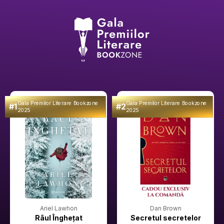
Gala Premilor Literare Bookzone
Gala Premilor Literare Bookzone
#1
#2
2025
2025
Ariel Lawhon
Dan Brown
Râul Înghețat
Secretul secretelor