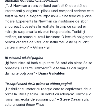
Suspans la niveluri insuportabile
„T. J. Newman a scris thrillerul perfect! O idee atât de 
interesantă și originală: pilotul unei companii aeriene este 
forțat să facă o alegere imposibilă – cine trăiește și cine 
moare. Experiența lui Newman ca însoțitoare de zbor 
ancorează povestea în realitate, în timp ce scrisul ei 
mărește suspansul la niveluri insuportabile. Teribil și 
terifiant, un roman cu totul fascinant. O lectură obligatorie 
pentru vacanța de vară, dar sfatul meu este să nu citiți 
cartea în avion.” – 
Gilian Flynn
Îți e teamă să dai pagina
„Îți face inima să bată cu putere. Să sară din piept. Să se 
oprească. O carte uimitoare! Îți e teamă să dai pagina, 
dar nu te poți opri.” – 
Diana Gabaldon
Te captivează de la prima la ultima pagină
„Un thriller cu motor cu reacție care te captivează de la 
prima la ultima pagină. Un debut cu adevărat uimitor și o 
roman incredibil de suspans pur.” – 
Steve Cavanagh
, 
autorul seriei 
Eddie Flynn