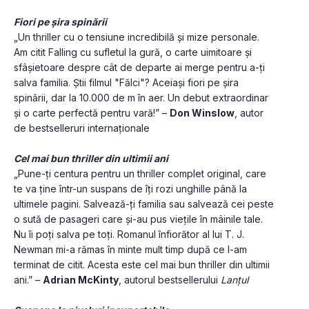
Fiori pe șira spinării
„Un thriller cu o tensiune incredibilă și mize personale. 
Am citit Falling cu sufletul la gură, o carte uimitoare și 
sfâșietoare despre cât de departe ai merge pentru a-ți 
salva familia. Știi filmul "Fălci"? Aceiași fiori pe șira 
spinării, dar la 10.000 de m în aer. Un debut extraordinar 
și o carte perfectă pentru vară!” – 
Don Winslow
, autor 
de bestselleruri internaționale
Cel mai bun thriller din ultimii ani
„Pune-ți centura pentru un thriller complet original, care 
te va ține într-un suspans de îți rozi unghille până la 
ultimele pagini. Salvează-ți familia sau salvează cei peste 
o sută de pasageri care și-au pus viețile în mâinile tale. 
Nu îi poți salva pe toți. Romanul înfiorător al lui T. J. 
Newman mi-a rămas în minte mult timp după ce l-am 
terminat de citit. Acesta este cel mai bun thriller din ultimii 
ani.” – 
Adrian McKinty
, autorul bestsellerului 
Lanțul