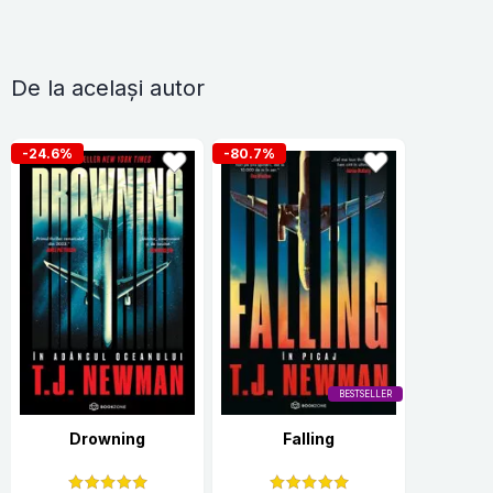
De la același autor
-24.6%
-80.7%
BESTSELLER
Drowning
Falling