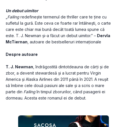
Un debut uimitor
„
Falling
 redefinește termenul de thriller care te ține cu 
sufletul la gură. Este ceva ce foarte rar întâlnești, o carte 
care este chiar mai bună decât toată lumea spune că 
este. T. J. Newman și-a făcut un debut uimitor.” – 
Dervla 
McTiernan
, autoare de bestselleruri internaționale
Despre autoare
T. J. Newman
, îndrăgostită dintotdeauna de cărți și de 
zbor, a devenit stewardesă și a lucrat pentru Virgin 
America și Alaska Airlines din 2011 până în 2021. A reușit 
să îmbine cele două pasiuni ale sale și a scris o mare 
parte din 
Falling
 în timpul zborurilor, când pasagerii ei 
dormeau. Acesta este romanul ei de debut.