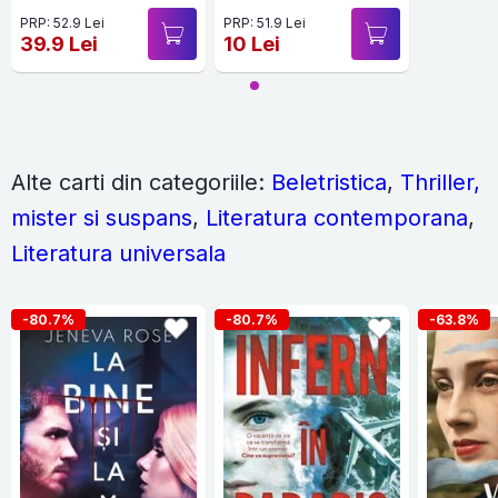
PRP: 52.9 Lei
PRP: 51.9 Lei
39.9 Lei
10 Lei
Alte carti din categoriile:
Beletristica
,
Thriller,
mister si suspans
,
Literatura contemporana
,
Literatura universala
-80.7%
-80.7%
-63.8%