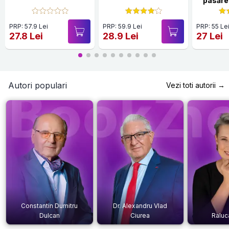
pasărea
PRP: 57.9 Lei
PRP: 59.9 Lei
PRP: 55 Le
27.8 Lei
28.9 Lei
27 Lei
Autori populari
Vezi toti autorii →
Constantin Dumitru
Dr. Alexandru Vlad
Dulcan
Ciurea
Raluc