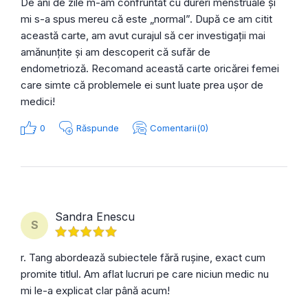
De ani de zile m-am confruntat cu dureri menstruale și
mi s-a spus mereu că este „normal”. După ce am citit
această carte, am avut curajul să cer investigații mai
amănunțite și am descoperit că sufăr de
endometrioză. Recomand această carte oricărei femei
care simte că problemele ei sunt luate prea ușor de
medici!
0
Răspunde
Comentarii(0)
Sandra Enescu
S
r. Tang abordează subiectele fără rușine, exact cum
promite titlul. Am aflat lucruri pe care niciun medic nu
mi le-a explicat clar până acum!