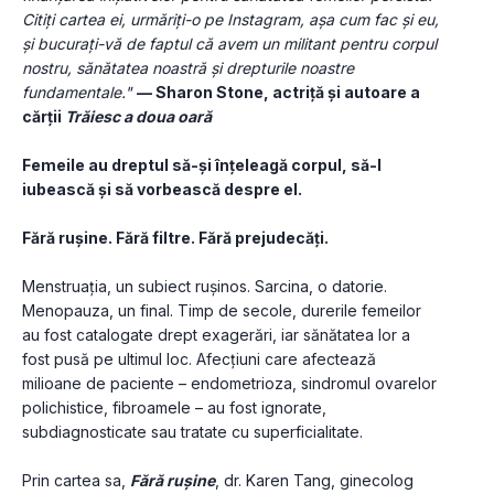
Citiți cartea ei, urmăriți-o pe Instagram, așa cum fac și eu, 
și bucurați-vă de faptul că avem un militant pentru corpul 
nostru, sănătatea noastră și drepturile noastre 
fundamentale."
— Sharon Stone, actriță și autoare a 
cărții 
Trăiesc a doua oară
Femeile au dreptul să-și înțeleagă corpul, să-l 
iubească și să vorbească despre el.
Fără rușine. Fără filtre. Fără prejudecăți.
Menstruația, un subiect rușinos. Sarcina, o datorie. 
Menopauza, un final. Timp de secole, durerile femeilor 
au fost catalogate drept exagerări, iar sănătatea lor a 
fost pusă pe ultimul loc. Afecțiuni care afectează 
milioane de paciente – endometrioza, sindromul ovarelor 
polichistice, fibroamele – au fost ignorate, 
subdiagnosticate sau tratate cu superficialitate. 
Prin cartea sa, 
Fără rușine
, dr. Karen Tang, ginecolog 