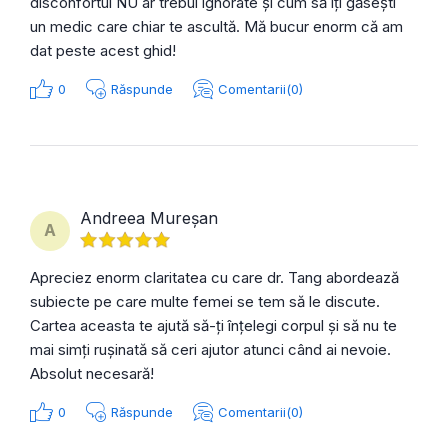
disconfortul NU ar trebui ignorate și cum să îți găsești
un medic care chiar te ascultă. Mă bucur enorm că am
dat peste acest ghid!
0
Răspunde
Comentarii(0)
Andreea Mureșan
A
Apreciez enorm claritatea cu care dr. Tang abordează
subiecte pe care multe femei se tem să le discute.
Cartea aceasta te ajută să-ți înțelegi corpul și să nu te
mai simți rușinată să ceri ajutor atunci când ai nevoie.
Absolut necesară!
0
Răspunde
Comentarii(0)