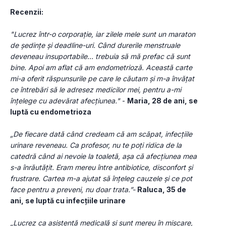
Recenzii: 
"Lucrez într-o corporație, iar zilele mele sunt un maraton 
de ședințe și deadline-uri. Când durerile menstruale 
deveneau insuportabile... trebuia să mă prefac că sunt 
bine. Apoi am aflat că am endometrioză. Această carte 
mi-a oferit răspunsurile pe care le căutam și m-a învățat 
ce întrebări să le adresez medicilor mei, pentru a-mi 
înțelege cu adevărat afecțiunea."
 - 
Maria, 28 de ani, se 
luptă cu endometrioza
„De fiecare dată când credeam că am scăpat, infecțiile 
urinare reveneau. Ca profesor, nu te poți ridica de la 
catedră când ai nevoie la toaletă, așa că afecțiunea mea 
s-a înrăutățit. Eram mereu între antibiotice, disconfort și 
frustrare. Cartea m-a ajutat să înțeleg cauzele și ce pot 
face pentru a preveni, nu doar trata.”-
Raluca, 35 de 
ani, se luptă cu infecțiile urinare
„Lucrez ca asistentă medicală și sunt mereu în mișcare, 