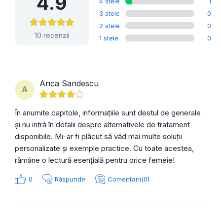
4.9
4 stele
1
3 stele
0
2 stele
0
10 recenzii
1 stele
0
Anca Sandescu
A
În anumite capitole, informațiile sunt destul de generale
și nu intră în detalii despre alternativele de tratament
disponibile. Mi-ar fi plăcut să văd mai multe soluții
personalizate și exemple practice. Cu toate acestea,
rămâne o lectură esențială pentru orice femeie!
0
Răspunde
Comentarii(0)