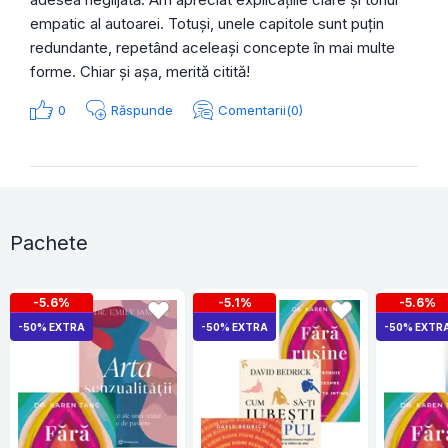
empatic al autoarei. Totuși, unele capitole sunt puțin
redundante, repetând aceleași concepte în mai multe
forme. Chiar și așa, merită citită!
0
Răspunde
Comentarii(0)
Pachete
-5.6%
-5.1%
-5.6%
-50% EXTRA
-50% EXTRA
-50% EXTR