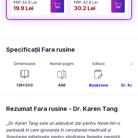
PRP: 62.9 Lei
PRP: 62.9 Lei
P
19.9 Lei
30.2 Lei
2
Specificații Fara rusine
Dimensiune
Număr pagini
Editura
Aut
135x200
448
Bookzone
Dr. Kare
Rezumat Fara rusine -
Dr. Karen Tang
„Dr. Karen Tang este un adevărat dar pentru femei într-o 
perioadă în care ignoranța în cercetarea medicală și 
finanțarea inițiativelor pentru sănătatea femeilor persistă. 