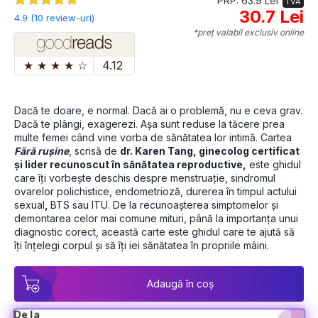
PRP: 63.9 Lei
TVA
30.7 Lei
4.9 (10 review-uri)
*preț valabil exclusiv online
★
★
★
★
☆
4.12
Dacă te doare, e normal. Dacă ai o problemă, nu e ceva grav. 
Dacă te plângi, exagerezi. Așa sunt reduse la tăcere prea 
multe femei când vine vorba de sănătatea lor intimă. Cartea 
Fără rușine
, scrisă de 
dr. Karen Tang, ginecolog certificat 
și lider recunoscut în sănătatea reproductive,
 este ghidul 
care îți vorbește deschis despre menstruație, sindromul 
ovarelor polichistice, endometrioză, durerea în timpul actului 
sexual
, 
BTS sau ITU. De la recunoașterea simptomelor și 
demontarea celor mai comune mituri, până la importanța unui 
diagnostic corect, această carte este ghidul care te ajută să 
îți înțelegi corpul și să îți iei sănătatea în propriile mâini.
Adaugă în coș
De la