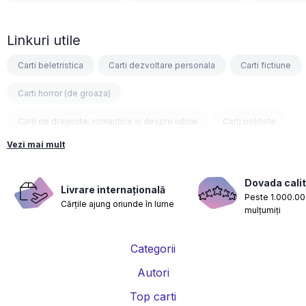
Linkuri utile
Carti beletristica
Carti dezvoltare personala
Carti fictiune
Carti horror (de groaza)
Carti de dragoste, romantice si despre iubire
Carti politiste
Vezi mai mult
Carti fantasy
Carti psihologice
Carti nutritie, sanatate si de slabit
Carti diete
Dovada calit
Livrare internațională
Peste 1.000.000
Cărțile ajung oriunde în lume
Carti despre sarcina si nastere
Carti educatie financiara
mulțumiți
Carti management si leadership
Carti marketing si vanzari
Categorii
Carti de istorie
Carti pentru copii
Carti Parintele Necula
Autori
Carti Dr. Alexandru Ciurea
Carti Parintele Vasile Ioana
Top carti