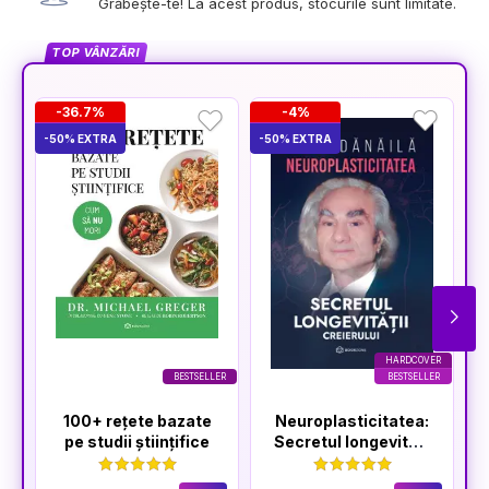
Grăbește-te! La acest produs, stocurile sunt limitate.
TOP VÂNZĂRI
-36.7%
-4%
-50% EXTRA
-50% EXTRA
-5
HARDCOVER
BESTSELLER
BESTSELLER
100+ rețete bazate
Neuroplasticitatea:
pe studii științifice
Secretul longevității
creierului