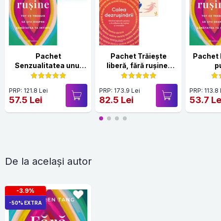
Pachet
Pachet Trăiește
Pachet 
Senzualitatea unui
liberă, fără rușine,
p
corp sănătos
fără frică
PRP: 121.8 Lei
PRP: 173.9 Lei
PRP: 113.8 
57.5 Lei
82.5 Lei
53.7 Le
De la același autor
-3.9%
-50% EXTRA