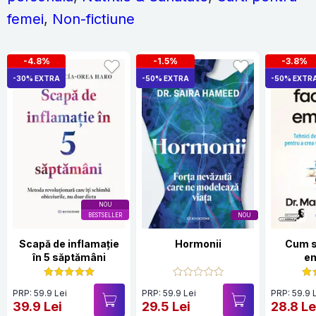
femei
,
Non-fictiune
-4.8%
-1.5%
-3.8%
-30% EXTRA
-50% EXTRA
-50% EXTR
NOU
BESTSELLER
NOU
Scapă de inflamație
Hormonii
Cum s
în 5 săptămâni
em
PRP: 59.9 Lei
PRP: 59.9 Lei
PRP: 59.9 
39.9 Lei
29.5 Lei
28.8 Le