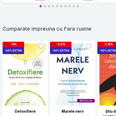
Cumparate impreuna cu Fara rusine
-4%
-3.5%
-1.8%
-50% EXTRA
-50% EXTRA
-50% EXTR
BESTSELLER
Detoxifiere
Marele nerv
Știu 