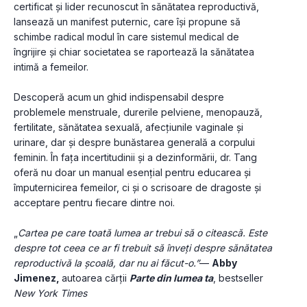
certificat și lider recunoscut în sănătatea reproductivă, 
lansează un manifest puternic, care își propune să 
schimbe radical modul în care sistemul medical de 
îngrijire și chiar societatea se raportează la sănătatea 
intimă a femeilor. 
Descoperă acum
un ghid indispensabil despre 
problemele menstruale, durerile pelviene, menopauză, 
fertilitate, sănătatea sexuală, afecțiunile vaginale și 
urinare, dar și despre bunăstarea generală a corpului 
feminin. În fața incertitudinii și a dezinformării, dr. Tang 
oferă nu doar un manual esențial pentru educarea și 
împuternicirea femeilor, ci și o scrisoare de dragoste și 
acceptare pentru fiecare dintre noi.
„
Cartea pe care toată lumea ar trebui să o citească. Este 
despre tot ceea ce ar fi trebuit să înveți despre sănătatea 
reproductivă la școală, dar nu ai făcut-o.”
— 
Abby 
Jimenez, 
autoarea cărții 
Parte din lumea ta
, bestseller 
New York Times