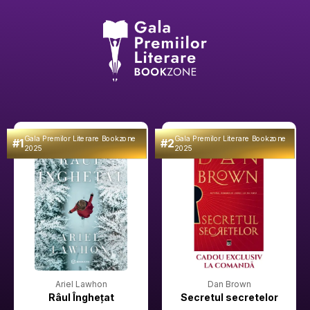
Gala Premilor Literare Bookzone
Gala Premilor Literare Bookzone
#1
#2
2025
2025
Ariel Lawhon
Dan Brown
Râul Înghețat
Secretul secretelor