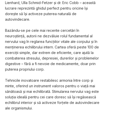
Lienhard, Ulla Schmid-Fetzer și dr. Eric Cobb – această 
lucrare reprezintă ghidul perfect pentru oricine își 
dorește să își activeze puterea naturală de 
autovindecare.
Bazându-se pe cele mai recente cercetări în 
neuroștiință, autorii ne dezvăluie rolul fundamental al 
nervului vag în reglarea funcțiilor vitale ale corpului și în 
menținerea echilibrului intern. Cartea oferă peste 100 de 
exerciții simple, dar extrem de eficiente, care ajută la 
combaterea stresului, depresiei, durerilor și problemelor 
digestive – fără a fi nevoie de medicamente, doar prin 
puterea propriului corp.
Tehnicile inovatoare restabilesc armonia între corp și 
minte, oferind un instrument valoros pentru o viață mai 
sănătoasă și mai echilibrată. Stimularea nervului vag este 
soluția ideală pentru cei care doresc să își regăsească 
echilibrul interior și să activeze forțele de autovindecare 
ale organismului.