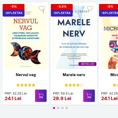
-5%
-3.5%
-5%
-40% EXTRA
-50% EXTRA
-40% EXTR
BESTSELLER
Nervul vag
Marele nerv
Mic
PRP: 42.29 Lei
PRP: 59.9 Lei
PRP: 42.29
24.1 Lei
28.9 Lei
24.1 Lei