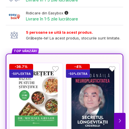
Ridicare din Easybox
Livrare în 1-5 zile lucrătoare
5 persoane se uită la acest produs.
Grăbește-te! La acest produs, stocurile sunt limitate.
TOP VÂNZĂRI
-36.7%
-4%
-50% EXTRA
-50% EXTRA
-5