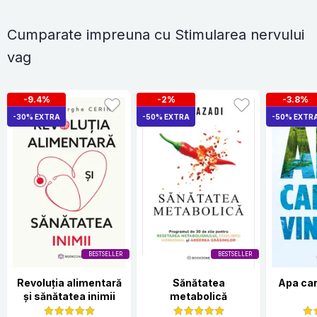
Cumparate impreuna cu Stimularea nervului
vag
-9.4%
-2%
-3.8%
-30% EXTRA
-50% EXTRA
-50% EXTR
BESTSELLER
BESTSELLER
Revoluția alimentară
Sănătatea
Apa car
și sănătatea inimii
metabolică