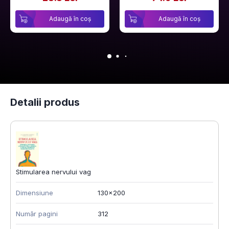
Adaugă în coș
Adaugă în coș
Detalii produs
Stimularea nervului vag
Dimensiune
130x200
Număr pagini
312