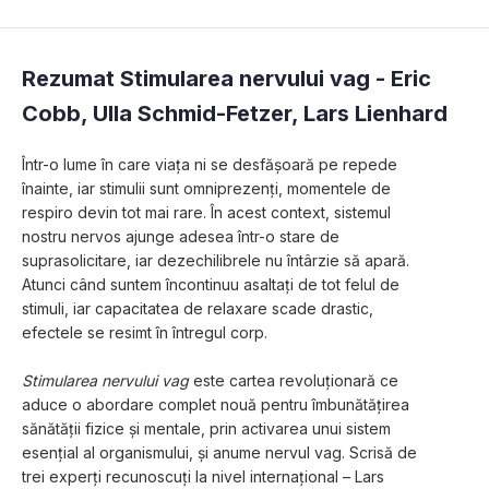
Rezumat Stimularea nervului vag -
Eric
Cobb
,
Ulla Schmid-Fetzer
,
Lars Lienhard
Într-o lume în care viața ni se desfășoară pe repede 
înainte, iar stimulii sunt omniprezenți, momentele de 
respiro devin tot mai rare. În acest context, sistemul 
nostru nervos ajunge adesea într-o stare de 
suprasolicitare, iar dezechilibrele nu întârzie să apară. 
Atunci când suntem încontinuu asaltaţi de tot felul de 
stimuli, iar capacitatea de relaxare scade drastic, 
efectele se resimt în întregul corp.
Stimularea nervului vag
 este cartea revoluționară ce 
aduce o abordare complet nouă pentru îmbunătățirea 
sănătății fizice și mentale, prin activarea unui sistem 
esențial al organismului, și anume nervul vag. Scrisă de 
trei experți recunoscuți la nivel internațional – Lars 