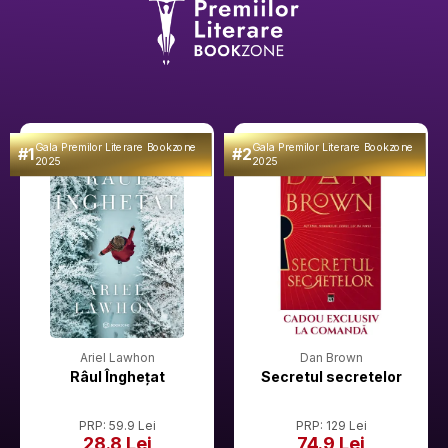
Gala Premilor Literare Bookzone
Gala Premilor Literare Bookzone
#1
#2
2025
2025
Ariel Lawhon
Dan Brown
Râul Înghețat
Secretul secretelor
PRP: 59.9 Lei
PRP: 129 Lei
28.8 Lei
74.9 Lei