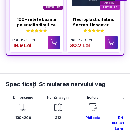
HARDCOVER
BESTSELLER
BESTSELLER
100+ rețete bazate
Neuroplasticitatea:
pe studii științifice
Secretul longevității
creierului
PRP: 62.9 Lei
PRP: 62.9 Lei
P
19.9 Lei
30.2 Lei
2
Specificații Stimularea nervului vag
Dimensiune
Număr pagini
Editura
Aut
130x200
312
Philobia
Eric 
Ulla Schmi
Lars Li