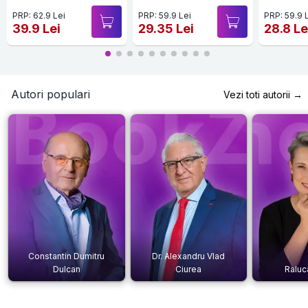
PRP: 62.9 Lei
PRP: 59.9 Lei
PRP: 59.9 
39.9 Lei
29.35 Lei
28.8 Le
Autori populari
Vezi toti autorii →
Constantin Dumitru
Dr. Alexandru Vlad
Dulcan
Ciurea
Raluc