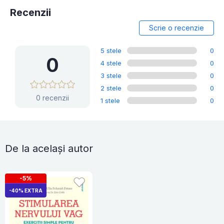
Recenzii
Scrie o recenzie
5 stele
0
0
4 stele
0
3 stele
0
2 stele
0
0 recenzii
1 stele
0
De la același autor
-5%
-40% EXTRA