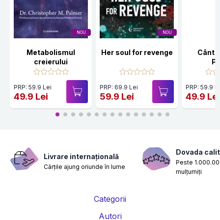
NOU
NOU
Metabolismul
Her soul for revenge
Cânte
creierului
Po
PRP: 59.9 Lei
PRP: 69.9 Lei
PRP: 59.9 L
49.9 Lei
59.9 Lei
49.9 Le
Dovada calit
Livrare internațională
Peste 1.000.000
Cărțile ajung oriunde în lume
mulțumiți
Categorii
Autori