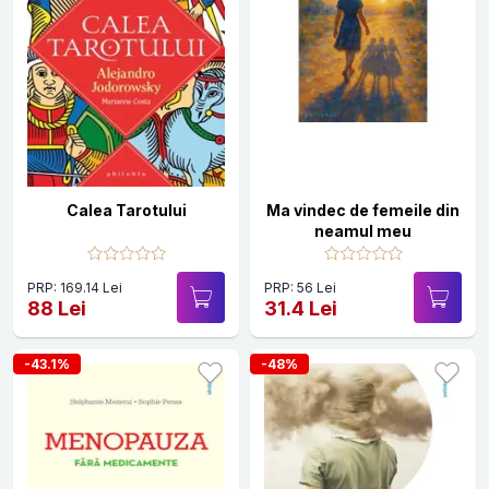
Calea Tarotului
Ma vindec de femeile din
neamul meu
PRP: 169.14 Lei
PRP: 56 Lei
88 Lei
31.4 Lei
-43.1%
-48%