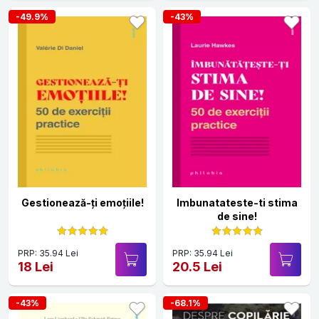
-49.9%
-43%
Gestionează-ți emoțiile!
Imbunatateste-ti stima
de sine!
PRP: 35.94 Lei
PRP: 35.94 Lei
18 Lei
20.5 Lei
-43%
-68.1%