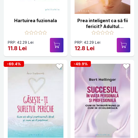
Hartuirea fuzionala
Prea inteligent ca să fii
fericit? Adultul
supradotat
PRP: 42.29 Lei
PRP: 42.29 Lei
11.8 Lei
12.8 Lei
-69.4%
-49.9%