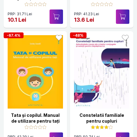
supradotati
PRP: 31.71 Lei
PRP: 41.23 Lei
10.1 Lei
13.6 Lei
-67.4%
-48%
Tata şi copilul. Manual
Constelatii familiale
de utilizare pentru tați
pentru cupluri
PRP: 42.29 Lei
PRP: 50.74 Lei