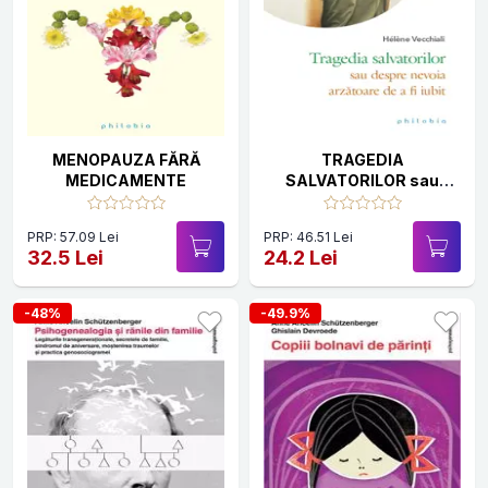
MENOPAUZA FĂRĂ
TRAGEDIA
MEDICAMENTE
SALVATORILOR sau
despre nevoia arzătoare
de a fi iubit
PRP: 57.09 Lei
PRP: 46.51 Lei
32.5 Lei
24.2 Lei
-48%
-49.9%