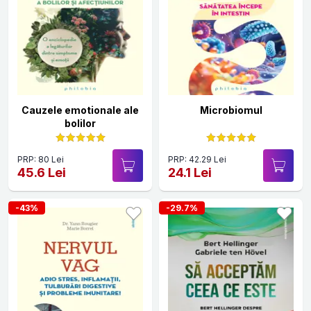
Cauzele emotionale ale
Microbiomul
bolilor
PRP: 80 Lei
PRP: 42.29 Lei
45.6 Lei
24.1 Lei
-43%
-29.7%