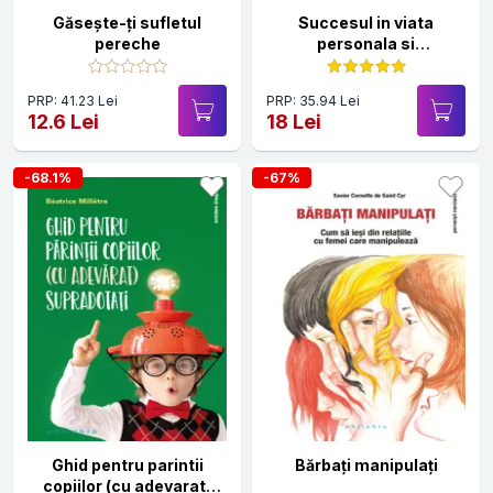
Găsește-ți sufletul
Succesul in viata
pereche
personala si
profesionala
PRP: 41.23 Lei
PRP: 35.94 Lei
12.6 Lei
18 Lei
-68.1%
-67%
Ghid pentru parintii
Bărbați manipulați
copiilor (cu adevarat)