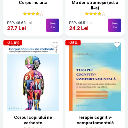
Corpul nu uita
Ma dor stramoşii (ed. a
II-a)
PRP: 48.63 Lei
PRP: 46.51 Lei
27.7 Lei
24.2 Lei
-24.9%
-25%
Corpul copilului ne
Terapie cognitiv-
vorbeste
comportamentală