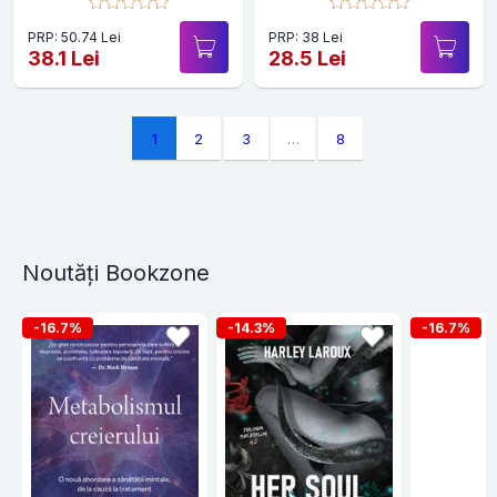
PRP: 50.74 Lei
PRP: 38 Lei
38.1 Lei
28.5 Lei
1
2
3
…
8
Noutăți Bookzone
-16.7%
-14.3%
-16.7%