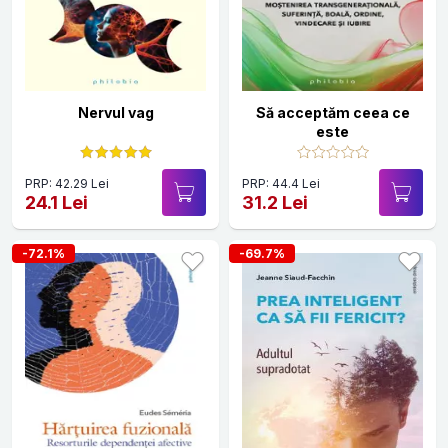
Nervul vag
Să acceptăm ceea ce
este
PRP: 42.29 Lei
PRP: 44.4 Lei
24.1 Lei
31.2 Lei
-72.1%
-69.7%