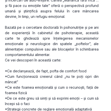
și încercări de auto-liniștire. Cartea „Mănâncă fără frică … 
și fă pace cu emoțiile tale” oferă o perspectivă profund 
umană și științifică asupra felului în care mâncarea 
devine, în timp, un refugiu emoțional.
Bazată pe o cercetare doctorală în psihonutriție și pe ani 
de experiență în cabinetul de psihoterapie, această 
carte te ghidează spre înțelegerea mecanismelor 
emoționale și neurologice din spatele „poftelor”, ale 
alimentației compulsive sau ale blocajelor în schimbarea 
comportamentului alimentar.
Ce vei descoperi în această carte:
*Ce declanșează, de fapt, pofta de comfort food
*Cum funcționează creierul când „nu te poți opri din 
mâncat”
*Ce este foamea emoțională și cum o recunoști, față de 
foamea fizică
*De ce este greu să simți și să exprimi emoții – și cum să 
începi să o faci
*Strategii concrete de reglare emoțională adaptativă