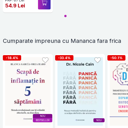
PRP: 67 Lei
54.9 Lei
Cumparate impreuna cu Mananca fara frica
-18.4%
-33.4%
-50.1%
NOU
BESTSELLER
NOU