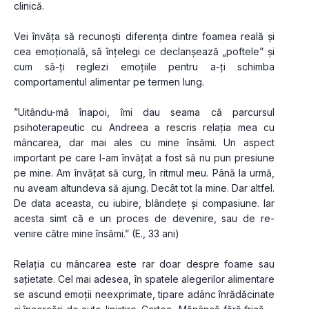
clinică.
Vei învăța să recunoști diferența dintre foamea reală și 
cea emoțională, să înțelegi ce declanșează „poftele” și 
cum să-ți reglezi emoțiile pentru a-ți schimba 
comportamentul alimentar pe termen lung.
”Uitându-mă înapoi, îmi dau seama că parcursul 
psihoterapeutic cu Andreea a rescris relația mea cu 
mâncarea, dar mai ales cu mine însămi. Un aspect 
important pe care l-am învățat a fost să nu pun presiune 
pe mine. Am învățat să curg, în ritmul meu. Până la urmă, 
nu aveam altundeva să ajung. Decât tot la mine. Dar altfel. 
De data aceasta, cu iubire, blândețe și compasiune. Iar 
acesta simt că e un proces de devenire, sau de re-
venire către mine însămi.” (E., 33 ani)
Relația cu mâncarea este rar doar despre foame sau 
sațietate. Cel mai adesea, în spatele alegerilor alimentare 
se ascund emoții neexprimate, tipare adânc înrădăcinate 