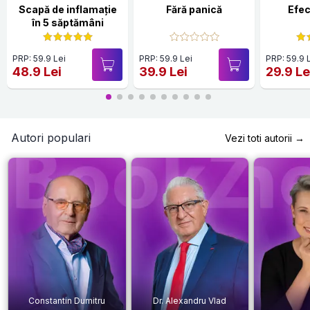
Scapă de inflamație
Fără panică
Efec
în 5 săptămâni
PRP: 59.9 Lei
PRP: 59.9 Lei
PRP: 59.9 
48.9 Lei
39.9 Lei
29.9 Le
Autori populari
Vezi toti autorii →
Constantin Dumitru
Dr. Alexandru Vlad