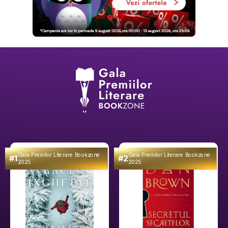
Gala Premilor Literare Bookzone
Gala Premilor Literare Bookzone
#1
#2
2025
2025