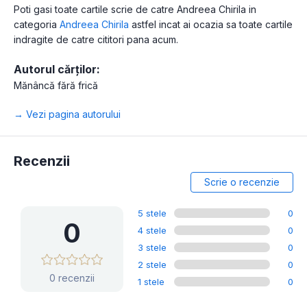
Poti gasi toate cartile scrie de catre Andreea Chirila in
categoria
Andreea Chirila
astfel incat ai ocazia sa toate cartile
indragite de catre cititori pana acum.
Autorul cărților:
Mănâncă fără frică
→ Vezi pagina autorului
Recenzii
Scrie o recenzie
5 stele
0
0
4 stele
0
3 stele
0
2 stele
0
0 recenzii
1 stele
0