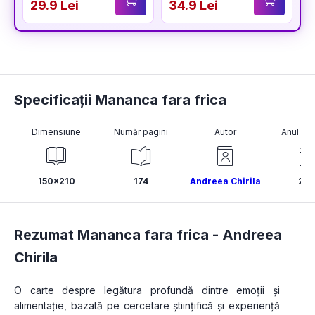
29.9 Lei
34.9 Lei
3
Specificații Mananca fara frica
Dimensiune
Număr pagini
Autor
Anul pub
150x210
174
Andreea Chirila
20
Rezumat Mananca fara frica -
Andreea
Chirila
O carte despre legătura profundă dintre emoții și 
alimentație, bazată pe cercetare științifică și experiență 