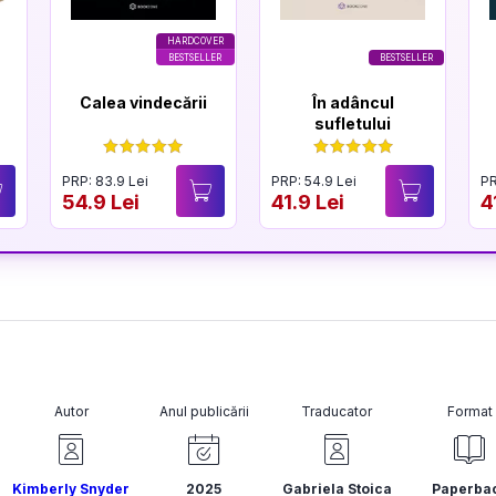
HARDCOVER
BESTSELLER
BESTSELLER
Calea vindecării
În adâncul
sufletului
PRP: 83.9 Lei
PRP: 54.9 Lei
PR
54.9 Lei
41.9 Lei
4
Autor
Anul publicării
Traducator
Format
Kimberly Snyder
2025
Gabriela Stoica
Paperba