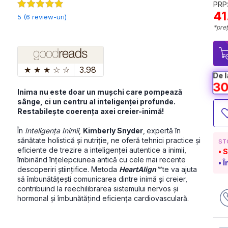
PRP:
41
5 (6 review-uri)
*preț
★
★
★
☆
☆
3.98
De l
30
Inima nu este doar un mușchi care pompează 
sânge, ci un centru al inteligenței profunde. 
Restabilește coerența axei creier-inimă!
În 
Inteligența Inimii
, 
Kimberly Snyder
,
expertă în 
sănătate holistică și nutriție, ne oferă tehnici practice și 
ST
eficiente de trezire a inteligenței autentice a inimii, 
S
îmbinând înțelepciunea antică cu cele mai recente 
Î
descoperiri științifice. Metoda 
HeartAlign™
te va ajuta 
să îmbunătățești comunicarea dintre inimă și creier, 
contribuind la reechilibrarea sistemului nervos și 
hormonal și îmbunătățind eficiența cardiovasculară.