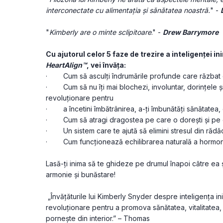
interconectate cu alimentaţia şi sănătatea noastră.
" - 
"
Kimberly are o minte sclipitoare
." - 
Drew Barrymore
HeartAlign™
, vei învăţa:
·        Cum să asculți îndrumările profunde care răzbat di
·        Cum să nu îți mai blochezi, involuntar, dorinţele
revoluţionare pentru
·        a încetini îmbătrânirea, a-ţi îmbunătăți sănătatea, 
·        Cum să atragi dragostea pe care o doreşti şi pe
·        Un sistem care te ajută să elimini stresul din răd
·        Cum funcţionează echilibrarea naturală a hormoni
Lasă-ţi inima să te ghideze pe drumul înapoi către ea ş
armonie şi bunăstare!
 „Învățăturile lui Kimberly Snyder despre inteligența ini
revoluționare pentru a promova sănătatea, vitalitatea, i
pornește din interior.” ​– Thomas