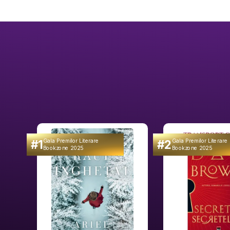
#1
#2
Gala Premilor Literare
Gala Premilor Literare
Bookzone 2025
Bookzone 2025