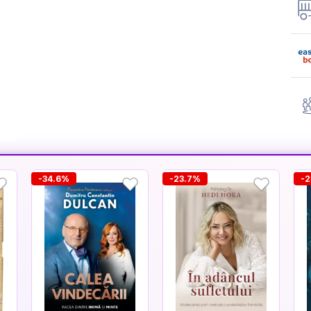
-34.6%
-23.7%
-