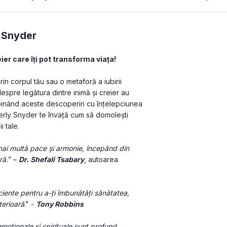
 Snyder
er care îți pot transforma viața!
 corpul tău sau o metaforă a iubirii 
espre legătura dintre inimă şi creier au 
binând aceste descoperiri cu înţelepciunea 
erly Snyder te învaţă cum să domolești 
i tale.
 mai multă pace și armonie, începând din 
ră.
” – 
Dr. Shefali Tsabary
, autoarea 
iciente pentru a-ți îmbunătăți sănătatea, 
terioară
." - 
Tony Robbins
moţionale şi spirituale sunt profund 