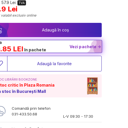
 57.9 Lei
TVA
.9 Lei
 valabil exclusiv online
Adaugă în coș
a
Vezi pachete ->
.85 LEI
în pachete
Adaugă la favorite
OC LIBRĂRII BOOKZONE
toc critic în Plaza Romania
n stoc în București Mall
Comandă prin telefon
031-433.50.68
L-V 09:30 - 17:30