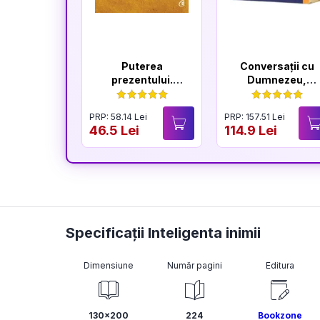
Puterea
Conversații cu
prezentului.
Dumnezeu,
Editia a VI-a
volumele I-IV
PRP: 58.14 Lei
PRP: 157.51 Lei
46.5 Lei
114.9 Lei
Specificații Inteligenta inimii
Dimensiune
Număr pagini
Editura
130x200
224
Bookzone