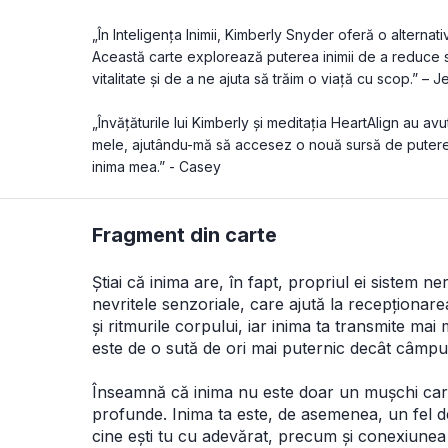
„În Inteligența Inimii, Kimberly Snyder oferă o alternat
Această carte explorează puterea inimii de a reduce st
vitalitate și de a ne ajuta să trăim o viață cu scop.” – Je
„Învățăturile lui Kimberly și meditația HeartAlign au avu
mele, ajutându-mă să accesez o nouă sursă de putere,
inima mea.” - Casey
Fragment din carte
Știai că inima are, în fapt, propriul ei sistem
nevritele senzoriale, care ajută la recepționarea ș
și ritmurile corpului, iar inima ta transmite m
este de o sută de ori mai puternic decât câmpu
Înseamnă că inima nu este doar un mușchi care 
profunde. Inima ta este, de asemenea, un fel de
cine ești tu cu adevărat, precum și conexiunea c