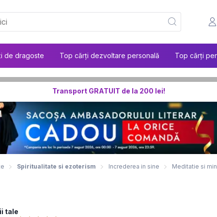
ți de dragoste
Top cărți dezvoltare personală
Top cărți pen
Transport GRATUIT de la 200 lei!
te
Spiritualitate si ezoterism
Increderea in sine
Meditatie si mi
i tale