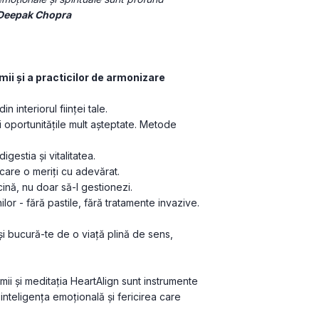
Deepak Chopra
Cu ajutorul celor 5 faze de trezire a inteligenţei inimii şi a practicilor de armonizare 
n interiorul fiinţei tale.
 şi oportunităţile mult aşteptate. Metode 
digestia şi vitalitatea.
 care o meriți cu adevărat.
ăcină, nu doar să-l gestionezi.
lor - fără pastile, fără tratamente invazive.
i bucură-te de o viaţă plină de sens, 
mii și meditația HeartAlign sunt instrumente 
nteligența emoțională și fericirea care 