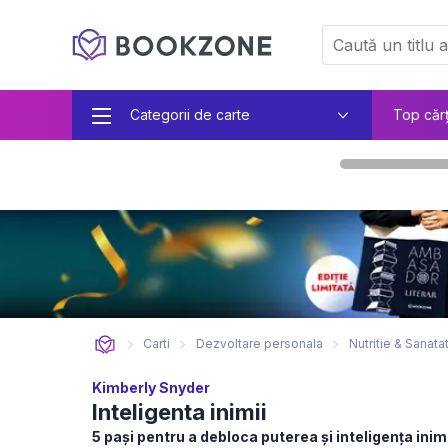
Categorii de carte
Top căr
Carti
Dezvoltare personala
Nutritie & Sanata
Kimberly Snyder
Inteligenta inimii
5 pași pentru a debloca puterea și inteligența inimi