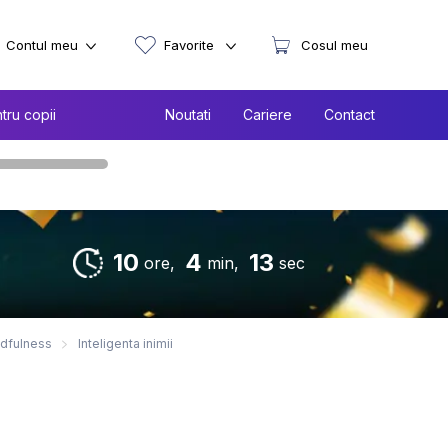
Contul meu
Favorite
Cosul meu
tru copii
Noutati
Cariere
Contact
10
4
11
ore,
min,
sec
ndfulness
Inteligenta inimii