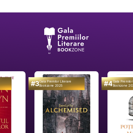
#3
#4
Gala Premilor Literare
Gala Premilor
Bookzone 2025
Bookzone 20