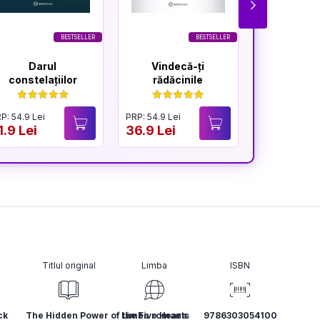
BESTSELLER
BESTSELLER
Darul
Vindecă-ți
Pachet 
constelațiilor
rădăcinile
constela
famil
P: 54.9 Lei
PRP: 54.9 Lei
PRP: 164.7 Lei
1.9 Lei
36.9 Lei
89.9 Lei
Titlul original
Limba
ISBN
ck
The Hidden Power of the Five Hearts
Limba romana
9786303054100