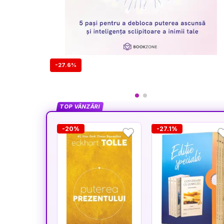
-27.6%
TOP VÂNZĂRI
-20%
-27.1%