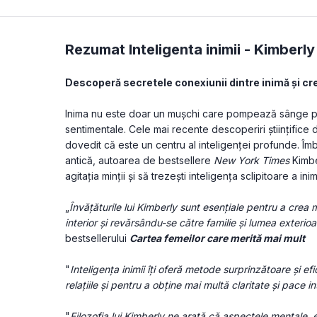
Rezumat Inteligenta inimii -
Kimberly
Descoperă secretele conexiunii dintre inimă și crei
Inima nu este doar un muşchi care pompează sânge prin
sentimentale. Cele mai recente descoperiri ştiinţifice d
dovedit că este un centru al inteligenței profunde. Îm
antică, autoarea de bestsellere 
New York Times
 Kimb
agitația minţii şi să trezeşti inteligența sclipitoare a inimi
„
Învățăturile lui Kimberly sunt esențiale pentru a crea
interior și revărsându-se către familie și lumea exterioa
bestsellerului 
Cartea femeilor care merită mai mult
"
Inteligența inimii îți oferă metode surprinzătoare şi ef
relațiile şi pentru a obţine mai multă claritate şi pace in
"
Filozofia lui Kimberly ne arată că aspectele mentale, e