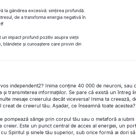
ivă la gândirea excesivă: simțirea profundă. 
resul, de a transforma energia negativă în 
ff
t un impact profund pozitiv asupra vieții 
 blândețe și cunoaștere care provin din 
 nervos independent2? Inima conține 40 000 de neuroni, sau c
i transmiterea informațiilor. Se pare că există un întreg limbaj
ai multe mesaje creierului decât viceversa! Inima ta creează
l creat de creierul tău. Așadar, ce înseamnă toate acestea?
pompează sânge prin corpul tău sau o metaforă a iubirii sen
 creier. Este un punct central de acces al energiei, un port
u Spiritul și sinele tău superior, sub orice formă ai dori s