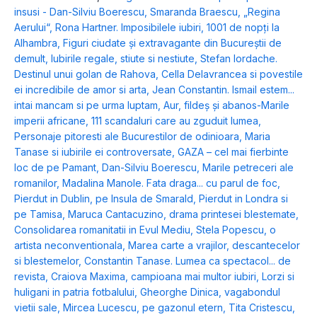
insusi - Dan-Silviu Boerescu
,
Smaranda Braescu, „Regina
Aerului“
,
Rona Hartner. Imposibilele iubiri
,
1001 de nopți la
Alhambra
,
Figuri ciudate și extravagante din Bucureștii de
demult
,
Iubirile regale, stiute si nestiute
,
Stefan Iordache.
Destinul unui golan de Rahova
,
Cella Delavrancea si povestile
ei incredibile de amor si arta
,
Jean Constantin. Ismail estem...
intai mancam si pe urma luptam
,
Aur, fildeș și abanos-Marile
imperii africane
,
111 scandaluri care au zguduit lumea
,
Personaje pitoresti ale Bucurestilor de odinioara
,
Maria
Tanase si iubirile ei controversate
,
GAZA – cel mai fierbinte
loc de pe Pamant, Dan-Silviu Boerescu
,
Marile petreceri ale
romanilor
,
Madalina Manole. Fata draga... cu parul de foc
,
Pierdut in Dublin, pe Insula de Smarald
,
Pierdut in Londra si
pe Tamisa
,
Maruca Cantacuzino, drama printesei blestemate
,
Consolidarea romanitatii in Evul Mediu
,
Stela Popescu, o
artista neconventionala
,
Marea carte a vrajilor, descantecelor
si blestemelor
,
Constantin Tanase. Lumea ca spectacol... de
revista
,
Craiova Maxima, campioana mai multor iubiri
,
Lorzi si
huligani in patria fotbalului
,
Gheorghe Dinica, vagabondul
vietii sale
,
Mircea Lucescu, pe gazonul etern
,
Tita Cristescu,