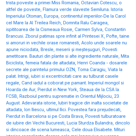
trista poveste a primei Miss Romania
,
Octavian Cotescu, o
altfel de poveste
,
Flamura verde slaveste Semiluna. Istoria
Imperiului Otoman
,
Europa, continentul imperiilor-De la Carol
cel Mare la Al Treilea Reich
,
Domnita Ralu Caragea,
ispititoarea de la Cismeaua Rosie
,
Carmen Sylva
,
Constantin
Brancusi. Zborul patimas spre infinit al Printesei X
,
Pofte, taine
si amoruri in vechile orase romanesti
,
Acolo unde soarele nu
apune niciodata
,
Bresle, meserii și meșteșuguri
,
Povesti
ametitoare. Bauturi din plante si alte ingrediente naturale
,
Mita
Biciclista, femeia fatala de altadata
,
Henri Coanda - dosarele
secrete ale parintelui primului OZN
,
Toma Caragiu
,
Viata la
palat. Intrigi, iubiri si excentricitati care au tulburat casele
regale
,
Cand iadul a coborat pe pamant. Imperiul mongol si
Hoarda de Aur
,
Pierdut in New York
,
Steaua de la CSA la
FCSB
,
Razboiul pentru suprematie in Orientul Mijlociu
,
23
August. Adevarata istorie
,
Iubiri tragice din inalta societate de
altadata
,
Ion Iliescu, ultimul Ilici. Povestea fara prejudecati
,
Pierdut in Barcelona si pe Costa Brava
,
Povesti tulburatoare
de iubire din Vechii Bucuresti
,
Lucia Sturdza Bulandra, dincolo
si dincoace de scena lumeasca
,
Cele doua Elisabete. Mituri