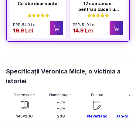
Ce stie doar vantul
12 saptamani
pentru a cuceri un
Lord
PRP: 54.9 Lei
PRP: 51.9 Lei
P
19.9 Lei
14.9 Lei
2
Specificații Veronica Micle, o victima a
istoriei
Dimensiune
Număr pagini
Editura
Aut
145x200
208
Neverland
Dan-Silvi