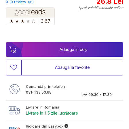
26.8 Lei
0 (0 review-uri)
*preț valabil exclusiv online
★
★
★
☆
☆
3.67
Adaugă în coș
Adaugă la favorite
Comandă prin telefon
031-433.50.68
L-V 09:30 - 17:30
Livrare în România
Livrare în 1-5 zile lucrătoare
Ridicare din Easybox