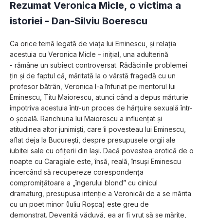
Rezumat Veronica Micle, o victima a
istoriei -
Dan-Silviu Boerescu
Ca orice temă legată de viața lui Eminescu, și relația 
acestuia cu Veronica Micle – inițial, una adulterină 
- rămâne un subiect controversat. Rădăcinile problemei 
țin și de faptul că, măritată la o vârstă fragedă cu un 
profesor bătrân, Veronica l-a înfuriat pe mentorul lui 
Eminescu, Titu Maiorescu, atunci când a depus mărturie 
împotriva acestuia într-un proces de hărțuire sexuală într-
o școală. Ranchiuna lui Maiorescu a influențat și 
atitudinea altor junimiști, care îi povesteau lui Eminescu, 
aflat deja la București, despre presupusele orgii ale 
iubitei sale cu ofițerii din Iași. Dacă povestea erotică de o 
noapte cu Caragiale este, însă, reală, însuși Eminescu 
încercând să recupereze corespondența 
compromițătoare a „îngerului blond” cu cinicul 
dramaturg, presupusa intenție a Veronicăi de a se mărita 
cu un poet minor (Iuliu Roșca) este greu de 
demonstrat. Devenită văduvă, ea ar fi vrut să se mărite, 