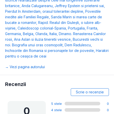
istorice reanalizate despre cele mai longevive suverane
britanice
,
Anda Calugareanu
,
Jeffrey Epstein si prietenii sai
,
Pierdut în Amsterdam, orasul tolerantei depline
,
Povestile
inedite ale Familiei Regale
,
Sanda Marin si marea carte de
bucate a romanilor
,
Rapid. Realul din Giulești, o iubire alb-
vișinie
,
Caleidoscop colonial-Spania, Portugalia, Franta,
Germania, Belgia, Olanda, Italia
,
Dinamo. Renasterea Cainilor
rosii
,
Ana Aslan si iluzia tineretii vesnice
,
Bucurestii vechi si
noi. Biografia unui oras cosmopolit
,
Dem Radulescu
,
Inchisorile din Romania si personajele lor de poveste
,
Harakiri
pentru o ceașca de ceai
→ Vezi pagina autorului
Recenzii
Scrie o recenzie
5 stele
0
0
4 stele
0