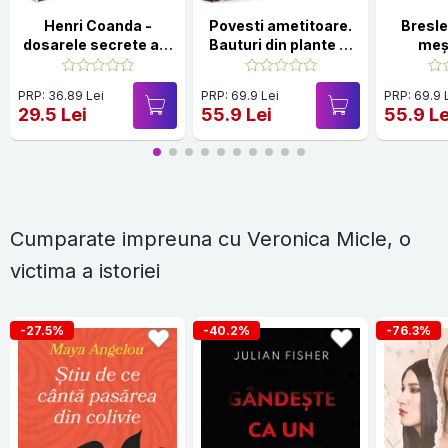
Henri Coanda -
Povesti ametitoare.
Bresle
dosarele secrete ale
Bauturi din plante si
meș
parintelui primului
alte ingrediente
OZN
naturale
PRP: 36.89 Lei
PRP: 69.9 Lei
PRP: 69.9 
29.5 Lei
55.9 Lei
55.9 Le
Cumparate impreuna cu Veronica Micle, o
victima a istoriei
-27.5%
-40.2%
-76.3%