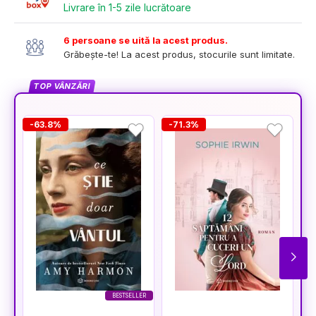
Livrare în 1-5 zile lucrătoare
6 persoane se uită la acest produs.
Grăbește-te! La acest produs, stocurile sunt limitate.
TOP VÂNZĂRI
-63.8%
-71.3%
-
BESTSELLER