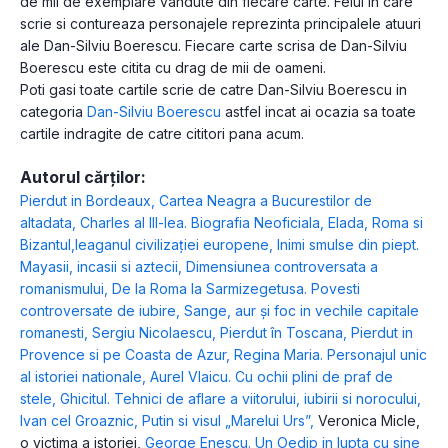
de mii de exemplare vandute din fiecare carte. Felul in care
scrie si contureaza personajele reprezinta principalele atuuri
ale Dan-Silviu Boerescu. Fiecare carte scrisa de Dan-Silviu
Boerescu este citita cu drag de mii de oameni.
Poti gasi toate cartile scrie de catre Dan-Silviu Boerescu in
categoria
Dan-Silviu Boerescu
astfel incat ai ocazia sa toate
cartile indragite de catre cititori pana acum.
Autorul cărților:
Pierdut in Bordeaux
,
Cartea Neagra a Bucurestilor de
altadata
,
Charles al III-lea. Biografia Neoficiala
,
Elada, Roma si
Bizantul,leaganul civilizației europene
,
Inimi smulse din piept.
Mayasii, incasii si aztecii
,
Dimensiunea controversata a
romanismului
,
De la Roma la Sarmizegetusa. Povesti
controversate de iubire
,
Sange, aur și foc in vechile capitale
romanesti
,
Sergiu Nicolaescu
,
Pierdut în Toscana
,
Pierdut in
Provence si pe Coasta de Azur
,
Regina Maria. Personajul unic
al istoriei nationale
,
Aurel Vlaicu. Cu ochii plini de praf de
stele
,
Ghicitul. Tehnici de aflare a viitorului, iubirii si norocului
,
Ivan cel Groaznic, Putin si visul „Marelui Urs”
,
Veronica Micle,
o victima a istoriei
,
George Enescu. Un Oedip in lupta cu sine