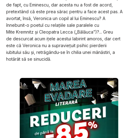
de fapt, cu Eminescu, dar acesta nu a fost de acord, 
pretextând că este prea sărac pentru a face acest pas. A 
avortat, însă, Veronica un copil al lui Eminescu? A 
înnebunit-o poetul cu relațiile sale paralele cu 
Mite Kremnitz și Cleopatra Lecca („Bălăuca”)?... Greu 
de descurcat acum ițele acestui labirint amoros, dar cert 
este că Veronica nu a supraviețuit psihic pierderii 
iubitului său și, retrăgându-se în chilia unei mânăstiri, a 
hotărât să se sinucidă.