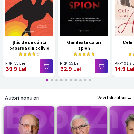
Știu de ce cântă
Gandeste ca un
Cele
pasărea din colivie
spion
PRP: 55 Lei
PRP: 55 Lei
PRP: 62.9 
39.9 Lei
32.9 Lei
14.9 Le
Autori populari
Vezi toti autorii →