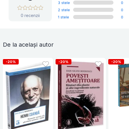
3 stele
0
2 stele
0
0 recenzii
1 stele
0
De la același autor
-20%
-20%
-20%