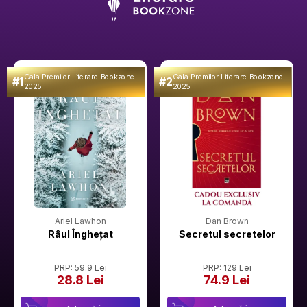
Gala Premilor Literare Bookzone
Gala Premilor Literare Bookzone
#1
#2
2025
2025
Ariel Lawhon
Dan Brown
Râul Înghețat
Secretul secretelor
PRP: 59.9 Lei
PRP: 129 Lei
28.8 Lei
74.9 Lei