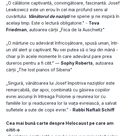
„O călătorie captivantă, convingătoare, fascinantă. Josef 
Lewkowicz este un erou în cel mai profund sens al 
cuvântului. 
Vânătorul de naziști
 ne sperie și ne inspiră în 
același timp. Este o lectură obligatorie." - 
Tova 
Friedman
, autoarea cărții „Fiica de la Auschwitz"
„O mărturie cu adevărat înfricoșătoare, spusă uman, într-
un stil alert și captivant. Nu vei putea să o lași din mână - 
chiar și în acele momente în care adevărul pare prea 
dureros pentru a fi citit." — 
Sophy Roberts
, autoarea 
cărții „The lost pianos of Siberia"
„Singură, vânătoarea lui Josef împotriva naziștilor este 
remarcabilă, dar apoi, combinată cu găsirea copiilor 
evrei ascunși în întreaga Polonie și reunirea lor cu 
familiile lor și readucerea lor la viața evreiască, a salvat 
sufletele a sute de copii evrei.” - 
Rabbi Naftali Schiff
Cea mai bună carte despre Holocaust pe care am 
citit-o