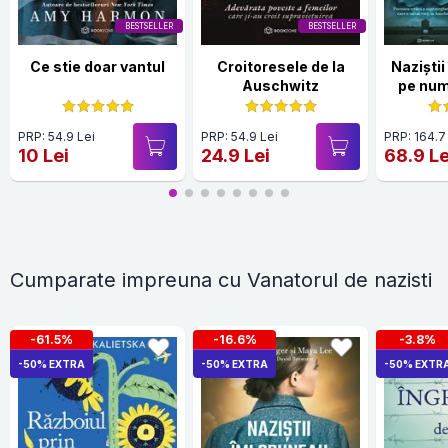
BESTSELLER
BESTSELLER
Ce stie doar vantul
Croitoresele de la
Naziști
Auschwitz
pe num
70072 +
de la
PRP: 54.9 Lei
PRP: 54.9 Lei
PRP: 164.7
10 Lei
24.9 Lei
68.9 Le
Cumparate impreuna cu Vanatorul de nazisti
-61.5%
-16.6%
-3.8%
-50% EXTRA
-50% EXTRA
-50% EXTR