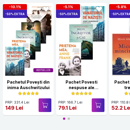
-10.1%
-5.1%
-5.8%
-50% EXTRA
-50% EXTRA
-50% EXTR
BESTSELLER
Pachetul Povești din
Pachet Povesti
Pachet 
inima Auschwitzului
nespuse ale
tr
Holocaustului
PRP: 331.4 Lei
PRP: 166.7 Lei
PRP: 110.8 
149 Lei
79.1 Lei
52.2 Le