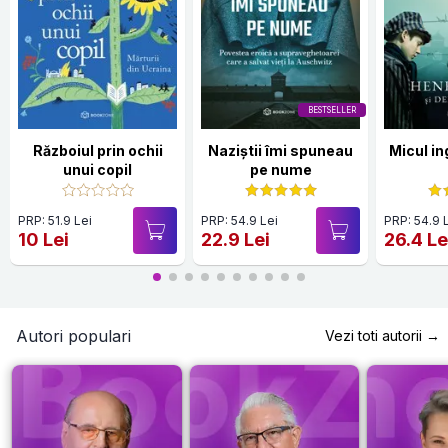
BESTSELLER
Războiul prin ochii
Naziștii îmi spuneau
Micul ing
unui copil
pe nume
PRP: 51.9 Lei
PRP: 54.9 Lei
PRP: 54.9 
10 Lei
22.9 Lei
26.4 Le
Autori populari
Vezi toti autorii →