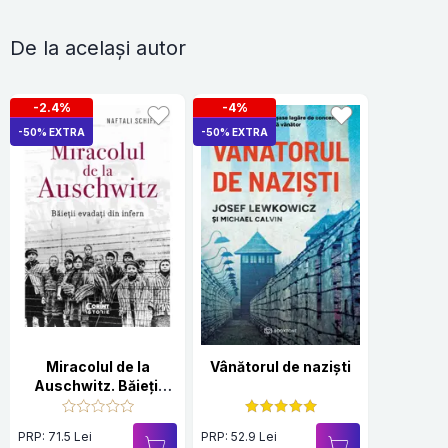
De la același autor
-2.4%
-4%
-50% EXTRA
-50% EXTRA
Miracolul de la
Vânătorul de naziști
Auschwitz. Băieții
evadați din infern
PRP: 71.5 Lei
PRP: 52.9 Lei