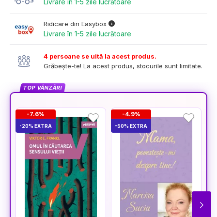
Livrare în 1-5 zile lucrătoare
Ridicare din Easybox
Livrare în 1-5 zile lucrătoare
4 persoane se uită la acest produs.
Grăbește-te! La acest produs, stocurile sunt limitate.
TOP VÂNZĂRI
-7.6%
-4.9%
-20% EXTRA
-50% EXTRA
-5