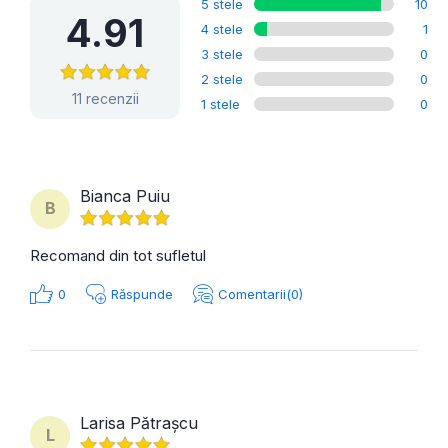
5 stele
10
4.91
4 stele
1
3 stele
0
2 stele
0
11 recenzii
1 stele
0
Bianca Puiu
B
Recomand din tot sufletul
0
Răspunde
Comentarii(0)
Larisa Pătrașcu
L