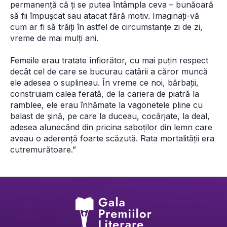
permanenţă că ţi se putea întâmpla ceva – bunăoară 
să fii împuşcat sau atacat fără motiv. Imaginaţi-vă 
cum ar fi să trăiţi în astfel de circumstanţe zi de zi, 
vreme de mai mulţi ani.
Femeile erau tratate înfiorător, cu mai puţin respect 
decât cel de care se bucurau catârii a căror muncă 
ele adesea o suplineau. În vreme ce noi, bărbaţii, 
construiam calea ferată, de la cariera de piatră la 
ramblee, ele erau înhămate la vagonetele pline cu 
balast de şină, pe care la duceau, cocârjate, la deal, 
adesea alunecând din pricina saboţilor din lemn care 
aveau o aderenţă foarte scăzută. Rata mortalităţii era 
cutremurătoare.” 