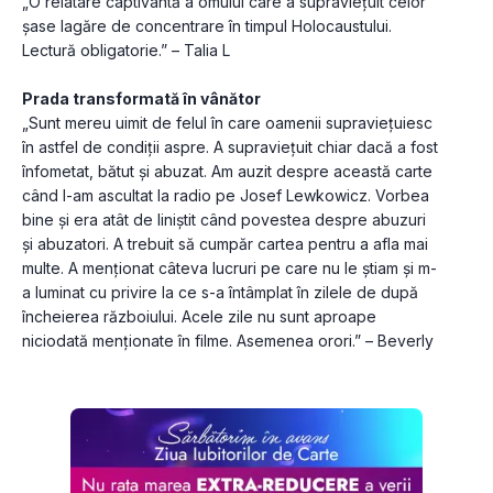
„O relatare captivantă a omului care a supraviețuit celor 
șase lagăre de concentrare în timpul Holocaustului. 
Lectură obligatorie.” – Talia L
Prada transformată în vânător
„Sunt mereu uimit de felul în care oamenii supraviețuiesc 
în astfel de condiții aspre. A supraviețuit chiar dacă a fost 
înfometat, bătut și abuzat. Am auzit despre această carte 
când l-am ascultat la radio pe Josef Lewkowicz. Vorbea 
bine și era atât de liniștit când povestea despre abuzuri 
și abuzatori. A trebuit să cumpăr cartea pentru a afla mai 
multe. A menționat câteva lucruri pe care nu le știam și m-
a luminat cu privire la ce s-a întâmplat în zilele de după 
încheierea războiului. Acele zile nu sunt aproape 
niciodată menționate în filme. Asemenea orori.” – Beverly