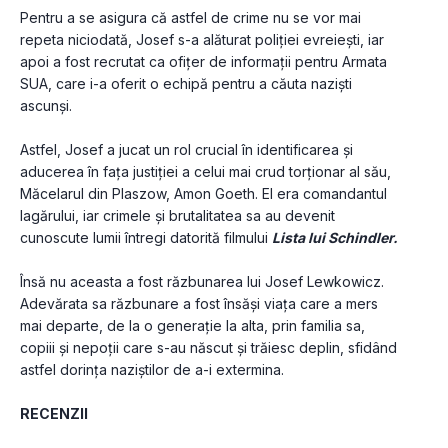
Pentru a se asigura că astfel de crime nu se vor mai 
repeta niciodată, Josef s-a alăturat poliției evreiești, iar 
apoi a fost recrutat ca ofițer de informații pentru Armata 
SUA, care i-a oferit o echipă pentru a căuta naziști 
ascunși. 
Astfel, Josef a jucat un rol crucial în identificarea și 
aducerea în fața justiției a celui mai crud torționar al său, 
Măcelarul din Plaszow, Amon Goeth. El era comandantul 
lagărului, iar crimele și brutalitatea sa au devenit 
cunoscute lumii întregi datorită filmului 
Lista lui Schindler.
Însă nu aceasta a fost răzbunarea lui Josef Lewkowicz. 
Adevărata sa răzbunare a fost însăși viața care a mers 
mai departe, de la o generație la alta, prin familia sa, 
copiii și nepoții care s-au născut şi trăiesc deplin, sfidând 
astfel dorința naziștilor de a-i extermina.
RECENZII