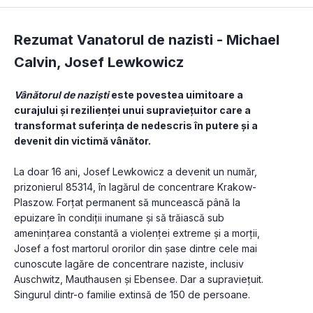
Rezumat Vanatorul de nazisti -
Michael
Calvin
,
Josef Lewkowicz
Vânătorul de naziști
 este povestea uimitoare a 
curajului și rezilienței unui supraviețuitor care a 
transformat suferința de nedescris în putere și a 
devenit din victimă vânător. 
La doar 16 ani, Josef Lewkowicz a devenit un număr, 
prizonierul 85314, în lagărul de concentrare Krakow-
Plaszow. Forțat permanent să muncească până la 
epuizare în condiții inumane și să trăiască sub 
amenințarea constantă a violenței extreme și a morții, 
Josef a fost martorul ororilor din șase dintre cele mai 
cunoscute lagăre de concentrare naziste, inclusiv 
Auschwitz, Mauthausen și Ebensee. Dar a supraviețuit. 
Singurul dintr-o familie extinsă de 150 de persoane. 