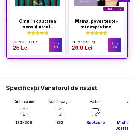
BESTSELLER
Omul in cautarea
Mama, povesteste-
sensului vietii
mi despre tine!
PRP: 33.83 Lei
PRP: 62.9 Lei
P
25 Lei
29.9 Lei
2
Specificații Vanatorul de nazisti
Dimensiune
Număr pagini
Editura
Aut
130x200
352
Bookzone
Michael 
Josef Le