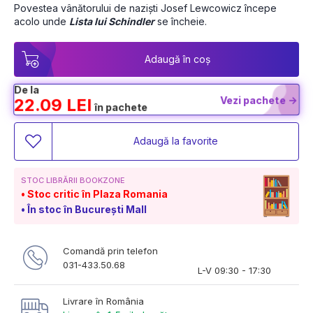
Povestea vânătorului de naziști Josef Lewcowicz începe 
acolo unde 
Lista lui Schindler
 se încheie. 
Adaugă în coș
De la
Vezi pachete ->
22.09 LEI
în pachete
Adaugă la favorite
STOC LIBRĂRII BOOKZONE
Stoc critic în Plaza Romania
În stoc în București Mall
Comandă prin telefon
031-433.50.68
L-V 09:30 - 17:30
Livrare în România