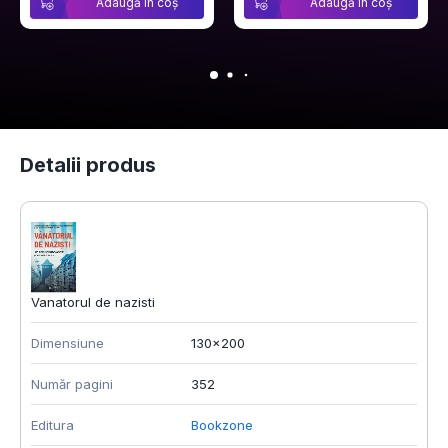
Adaugă în coș
Adaugă în coș
Detalii produs
Vanatorul de nazisti
Dimensiune
130x200
Număr pagini
352
Editura
Bookzone