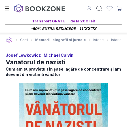
Transport GRATUIT de la 200 lei!
11:22:11
-50% EXTRA REDUCERE -
Carti
Memorii, biografii si jurnale
Istorie
Istorie mi
Josef Lewkowicz
Michael Calvin
Vanatorul de nazisti
Cum am supraviețuit în șase lagăre de concentrare și am
devenit din victimă vânător