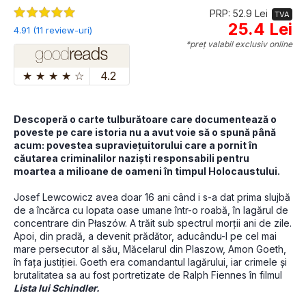
PRP: 52.9 Lei
TVA
25.4 Lei
4.91 (11 review-uri)
*preț valabil exclusiv online
★
★
★
★
☆
4.2
Descoperă o carte tulburătoare care documentează o 
poveste pe care istoria nu a avut voie să o spună până 
acum: povestea supraviețuitorului care a pornit în 
căutarea criminalilor naziști responsabili pentru 
moartea a milioane de oameni în timpul Holocaustului. 
Josef Lewcowicz avea doar 16 ani când i s-a dat prima slujbă 
de a încărca cu lopata oase umane într-o roabă, în lagărul de 
concentrare din Płaszów. A trăit sub spectrul morții ani de zile. 
Apoi, din pradă, a devenit prădător, aducându-l pe cel mai 
mare persecutor al său, Măcelarul din Plaszow, Amon Goeth, 
în fața justiției. Goeth era comandantul lagărului, iar crimele și 
brutalitatea sa au fost portretizate de Ralph Fiennes în filmul 
Lista lui Schindler.