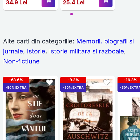
34.9 Lei
25.4 Lei
Alte carti din categoriile:
Memorii, biografii si
jurnale
,
Istorie
,
Istorie militara si razboaie
,
Non-fictiune
-63.6%
-9.3%
-16.3%
-50% EXTRA
-50% EXTRA
-50% EXTR