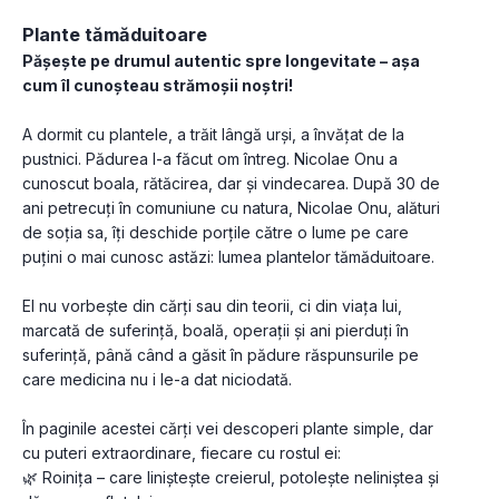
Plante tămăduitoare
Pășește pe drumul autentic spre longevitate – așa 
cum îl cunoșteau strămoșii noștri!
A dormit cu plantele, a trăit lângă urși, a învățat de la 
pustnici. Pădurea l-a făcut om întreg. Nicolae Onu a 
cunoscut boala, rătăcirea, dar și vindecarea. După 30 de 
ani petrecuți în comuniune cu natura, Nicolae Onu, alături 
de soția sa, îți deschide porțile către o lume pe care 
puțini o mai cunosc astăzi: lumea plantelor tămăduitoare.
El nu vorbește din cărți sau din teorii, ci din viața lui, 
marcată de suferință, boală, operații și ani pierduți în 
suferință, până când a găsit în pădure răspunsurile pe 
care medicina nu i le-a dat niciodată.
În paginile acestei cărți vei descoperi plante simple, dar 
cu puteri extraordinare, fiecare cu rostul ei:
🌿 Roinița – care liniștește creierul, potolește neliniștea și 