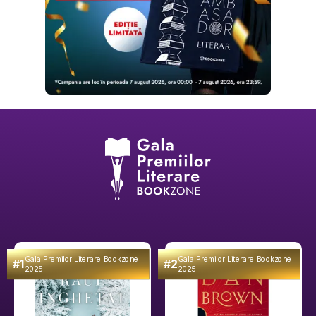
Gala Premilor Literare Bookzone
Gala Premilor Literare Bookzone
#1
#2
2025
2025