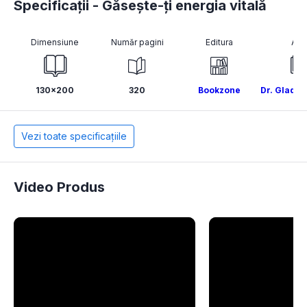
Specificații - Găsește-ți energia vitală
Dimensiune
Număr pagini
Editura
Aut
130x200
320
Bookzone
Dr. Glady
Vezi toate specificațiile
Video Produs