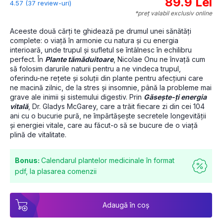
89.9 Lei
4.57 (37 review-uri)
*preț valabil exclusiv online
Aceeste două cărți te ghidează pe drumul unei sănătăți 
complete: o viață în armonie cu natura și cu energia 
interioară, unde trupul și sufletul se întâlnesc în echilibru 
perfect. În 
Plante tămăduitoare
, Nicolae Onu ne învață cum 
să folosim darurile naturii pentru a ne vindeca trupul, 
oferindu-ne rețete și soluții din plante pentru afecțiuni care 
ne macină zilnic, de la stres și insomnie, până la probleme mai 
grave ale inimii și sistemului digestiv. Prin 
Găsește-ți energia 
vitală
, Dr. Gladys McGarey, care a trăit fiecare zi din cei 104 
ani cu o bucurie pură, ne împărtășește secretele longevității 
și energiei vitale, care au făcut-o să se bucure de o viață 
plină de vitalitate. 
Bonus:
Calendarul plantelor medicinale în format
pdf, la plasarea comenzii
Adaugă în coș