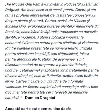
„Pe Nicolae Onu l-am avut invitat în Podcastul lui Damian 
Drăghici. Am mers chiar la el acasă pentru filmare și am 
rămas profund impresionat de vastitatea cunoașterii lui 
despre plante și natură. Cartea, scrisă de Nicolae și 
Mihaela Onu, explorează puterea plantelor medicinale din 
România, combinând învățăturile tradiționale cu dovezile 
științifice moderne. Autorii subliniază importanța 
contactului direct cu natura pentru sănătate și vindecare. 
Printre plantele prezentate se numără Reishi, utilizată 
pentru stimularea imunității, sau Năprasnicul, folosit 
pentru afecțiuni ale ficatului. De asemenea, sunt 
discutate moduri de preparare a plantelor (infuzie, 
tinctură, cataplasmă) și aplicarea lor în tratamente pentru 
diverse afecțiuni, cum ar fi răcelile, diabetul sau bolile de 
inimă. Cartea include o multitudine de informații 
valoroase, iar fiecare capitol oferă cunoștințe utile și bine 
documentate pentru toți cei interesați de medicina 
naturistă.” 
-
 Damian Draghici
Această carte este pentru tine dacă: