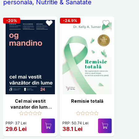
personala
,
Nutritie & Sanatate
-20%
-24.9%
Cel mai vestit
Remisie totală
vanzator din lume
(editia a III-a)
PRP: 37 Lei
PRP: 50.74 Lei
29.6 Lei
38.1 Lei