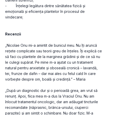
oameni suferinzi;
-         Înțelegi legătura dintre sănătatea fizică și 
emoțională și eficiența plantelor în procesul de 
vindecare;
Recenzii
„Nicolae Onu mi-a amintit de bunicul meu. Nu îți aruncă 
rețete complicate sau teorii greu de înțeles. Îți explică ce 
să faci cu plantele de la marginea grădinii și de ce să nu 
le culegi supărat. Pe mine m-a ajutat cu un tratament 
natural pentru anxietate și oboseală cronică – lavandă, 
tei, frunze de dafin – dar mai ales cu felul cald în care 
vorbește despre om, boală și credință.” – Maria
„După un diagnostic dur și o perioadă grea, am vrut să 
renunț. Apoi, fiica mea m-a dus la Vraciul Onu. Nu am 
înlocuit tratamentul oncologic, dar am adăugat tincturile 
recomandate (năprasnic, brânca-ursului, ciuperci 
parazite) și am simțit o schimbare. Nu doar fizic. M-a 