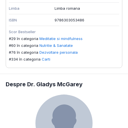
Limba
Limba romana
S
#
ISBN
9786303053486
#
#
Scor Bestseller
#
#29 în categoria
Meditatie si mindfulness
#60 în categoria
Nutritie & Sanatate
#76 în categoria
Dezvoltare personala
#334 în categoria
Carti
Despre Dr. Gladys McGarey