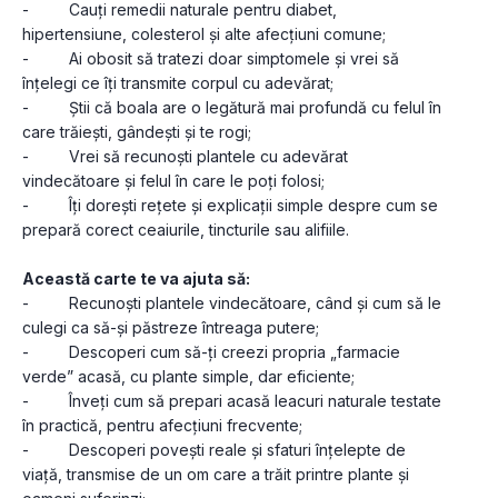
-         Cauți remedii naturale pentru diabet, 
hipertensiune, colesterol și alte afecțiuni comune;
-         Ai obosit să tratezi doar simptomele și vrei să 
înțelegi ce îți transmite corpul cu adevărat;
-         Știi că boala are o legătură mai profundă cu felul în 
care trăiești, gândești și te rogi;
-         Vrei să recunoști plantele cu adevărat 
vindecătoare și felul în care le poți folosi;
-         Îți dorești rețete și explicații simple despre cum se 
prepară corect ceaiurile, tincturile sau alifiile.
Această carte te va ajuta să:
-         Recunoști plantele vindecătoare, când și cum să le 
culegi ca să-și păstreze întreaga putere;
-         Descoperi cum să-ți creezi propria „farmacie 
verde” acasă, cu plante simple, dar eficiente;
-         Înveți cum să prepari acasă leacuri naturale testate 
în practică, pentru afecțiuni frecvente;
-         Descoperi povești reale și sfaturi înțelepte de 
viață, transmise de un om care a trăit printre plante și 