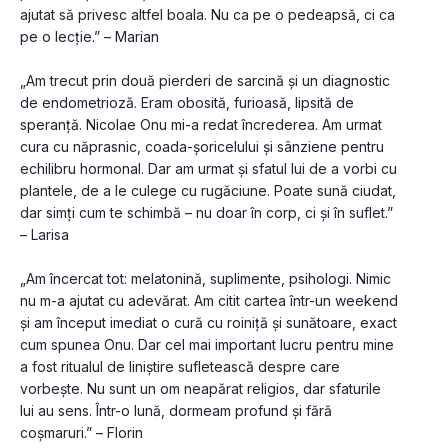
ajutat să privesc altfel boala. Nu ca pe o pedeapsă, ci ca 
pe o lecție.” – Marian
„Am trecut prin două pierderi de sarcină și un diagnostic 
de endometrioză. Eram obosită, furioasă, lipsită de 
speranță. Nicolae Onu mi-a redat încrederea. Am urmat 
cura cu năprasnic, coada-șoricelului și sânziene pentru 
echilibru hormonal. Dar am urmat și sfatul lui de a vorbi cu 
plantele, de a le culege cu rugăciune. Poate sună ciudat, 
dar simți cum te schimbă – nu doar în corp, ci și în suflet.” 
– Larisa
„Am încercat tot: melatonină, suplimente, psihologi. Nimic 
nu m-a ajutat cu adevărat. Am citit cartea într-un weekend 
și am început imediat o cură cu roiniță și sunătoare, exact 
cum spunea Onu. Dar cel mai important lucru pentru mine 
a fost ritualul de liniștire sufletească despre care 
vorbește. Nu sunt un om neapărat religios, dar sfaturile 
lui au sens. Într-o lună, dormeam profund și fără 
coșmaruri.” – Florin