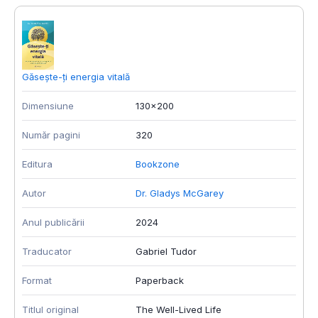
Găsește-ți energia vitală
P
Dimensiune
130x200
D
Număr pagini
320
N
Editura
Bookzone
E
Autor
Dr. Gladys McGarey
A
Anul publicării
2024
A
Traducator
Gabriel Tudor
F
Format
Paperback
L
Titlul original
The Well-Lived Life
I