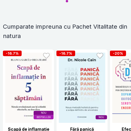
Cumparate impreuna cu Pachet Vitalitate din
natura
-16.7%
-16.7%
-20%
NOU
BESTSELLER
NOU
Scapă de inflamație
Fără panică
Efec