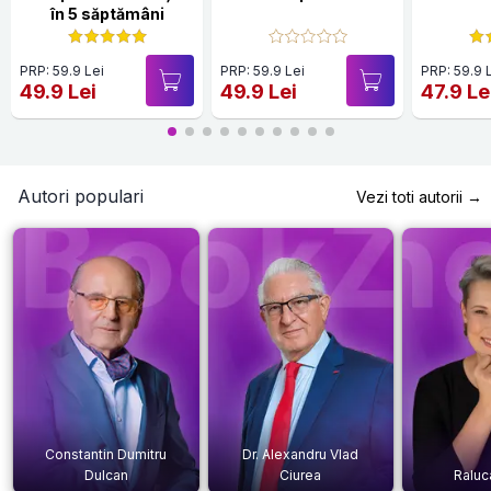
în 5 săptămâni
PRP: 59.9 Lei
PRP: 59.9 Lei
PRP: 59.9 
49.9 Lei
49.9 Lei
47.9 Le
Autori populari
Vezi toti autorii →
Constantin Dumitru
Dr. Alexandru Vlad
Dulcan
Ciurea
Raluc