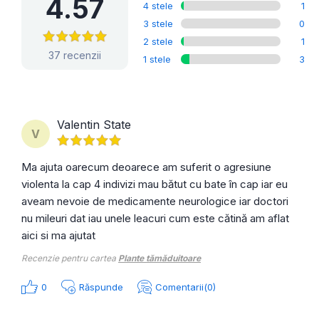
4.57
4 stele
1
3 stele
0
2 stele
1
37 recenzii
1 stele
3
Valentin State
V
Ma ajuta oarecum deoarece am suferit o agresiune
violenta la cap 4 indivizi mau bătut cu bate în cap iar eu
aveam nevoie de medicamente neurologice iar doctori
nu mileuri dat iau unele leacuri cum este cătină am aflat
aici si ma ajutat
Recenzie pentru cartea
Plante tămăduitoare
0
Răspunde
Comentarii(0)