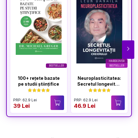
HARDCOVER
BESTSELLER
BESTSELLER
100+ rețete bazate
Neuroplasticitatea:
pe studii științifice
Secretul longevității
creierului
PRP: 62.9 Lei
PRP: 62.9 Lei
P
39 Lei
46.9 Lei
3