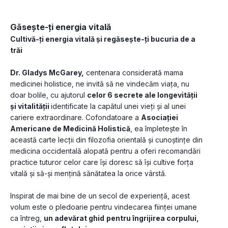
Găsește-ți energia vitală
Cultivă-ți energia vitală și regăsește-ți bucuria de a 
trăi
Dr. Gladys McGarey,
 centenara considerată mama 
medicinei holistice, ne invită să ne vindecăm viața, nu 
doar bolile, cu ajutorul 
celor 6 secrete ale longevității 
și vitalității 
identificate la capătul unei vieți și al unei 
cariere extraordinare. Cofondatoare a 
Asociației 
Americane de Medicină Holistică
, ea împletește în 
această carte lecții din filozofia orientală și cunoștințe din 
medicina occidentală alopată pentru a oferi recomandări 
practice tuturor celor care își doresc să își cultive forța 
vitală și să-și mențină sănătatea la orice vârstă.
Inspirat de mai bine de un secol de experiență, acest 
volum este o pledoarie pentru vindecarea ființei umane 
ca întreg, 
un adevărat ghid
pentru îngrijirea corpului, 