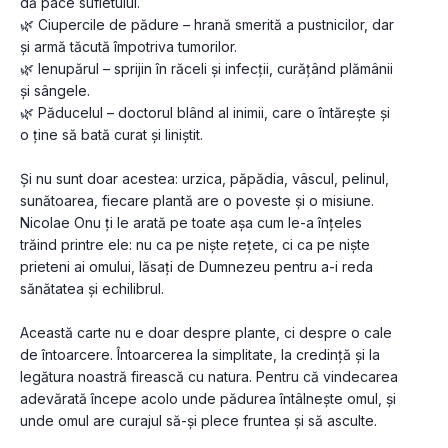
dă pace sufletului.
🌿 Ciupercile de pădure – hrană smerită a pustnicilor, dar 
și armă tăcută împotriva tumorilor.
🌿 Ienupărul – sprijin în răceli și infecții, curățând plămânii 
și sângele.
🌿 Păducelul – doctorul blând al inimii, care o întărește și 
o ține să bată curat și liniștit.
Și nu sunt doar acestea: urzica, păpădia, vâscul, pelinul, 
sunătoarea, fiecare plantă are o poveste și o misiune. 
Nicolae Onu ți le arată pe toate așa cum le-a înțeles 
trăind printre ele: nu ca pe niște rețete, ci ca pe niște 
prieteni ai omului, lăsați de Dumnezeu pentru a-i reda 
sănătatea și echilibrul.
Această carte nu e doar despre plante, ci despre o cale 
de întoarcere. Întoarcerea la simplitate, la credință și la 
legătura noastră firească cu natura. Pentru că vindecarea 
adevărată începe acolo unde pădurea întâlnește omul, și 
unde omul are curajul să-și plece fruntea și să asculte.