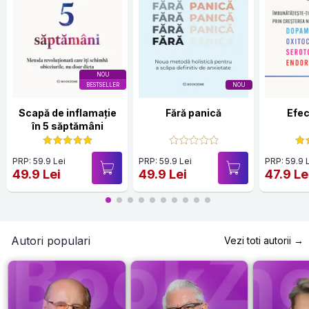
NOU
BESTSELLER
NOU
Scapă de inflamație
Fără panică
Efec
în 5 săptămâni
PRP: 59.9 Lei
PRP: 59.9 Lei
PRP: 59.9 
49.9 Lei
49.9 Lei
47.9 Le
Autori populari
Vezi toti autorii →