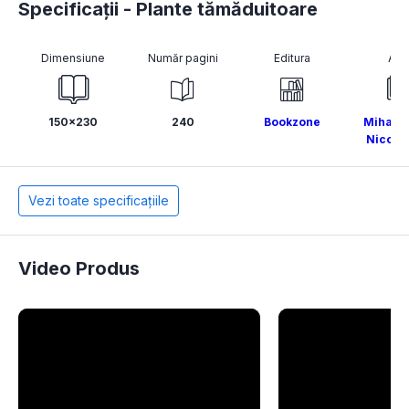
Specificații - Plante tămăduitoare
Dimensiune
Număr pagini
Editura
Aut
150x230
240
Bookzone
Mihael
Nicola
Vezi toate specificațiile
Video Produs