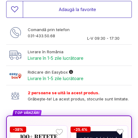
Adaugă la favorite
Comandă prin telefon
031-433.50.68
L-V 09:30 - 17:30
Livrare în România
Livrare în 1-5 zile lucrătoare
Ridicare din Easybox
Livrare în 1-5 zile lucrătoare
2 persoane se uită la acest produs.
Grăbește-te! La acest produs, stocurile sunt limitate.
TOP VÂNZĂRI
-38%
-25.4%
-