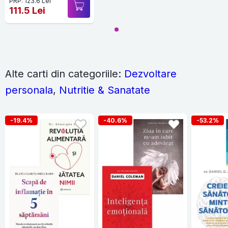
PRP: 123.6 Lei
How to Defend
111.5 Lei
Against Them
Alte carti din categoriile:
Dezvoltare
personala
,
Nutritie & Sanatate
-19.4%
-40.6%
-53.2%