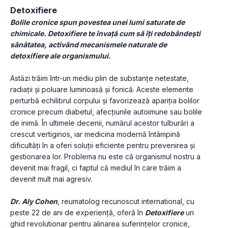
Detoxifiere
Bolile cronice spun povestea unei lumi saturate de 
chimicale. Detoxifiere te învaţă cum să îţi redobândeşti 
sănătatea, activând mecanismele naturale de 
detoxifiere ale organismului.
Astăzi trăim într-un mediu plin de substanțe netestate, 
radiații și poluare luminoasă şi fonică. Aceste elemente 
perturbă echilibrul corpului şi favorizează apariția bolilor 
cronice precum diabetul, afecțiunile autoimune sau bolile 
de inimă. În ultimele decenii, numărul acestor tulburări a 
crescut vertiginos, iar medicina modernă întâmpină 
dificultăţi în a oferi soluţii eficiente pentru prevenirea și 
gestionarea lor. Problema nu este că organismul nostru a 
devenit mai fragil, ci faptul că mediul în care trăim a 
devenit mult mai agresiv.
Dr. Aly Cohen
, reumatolog recunoscut international, cu 
peste 22 de ani de experienţă, oferă în 
Detoxifiere
 un 
ghid revolutionar pentru alinarea suferinţelor cronice, 