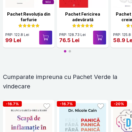
NOU
Pachet Revoluția din
Pachet Fericirea
Pachet
farfurie
adevărată
crei
PRP: 122.8 Lei
PRP: 128.73 Lei
PRP: 125.8
99 Lei
76.5 Lei
58.9 Le
Cumparate impreuna cu Pachet Verde la
vindecare
-16.7%
-16.7%
-20%