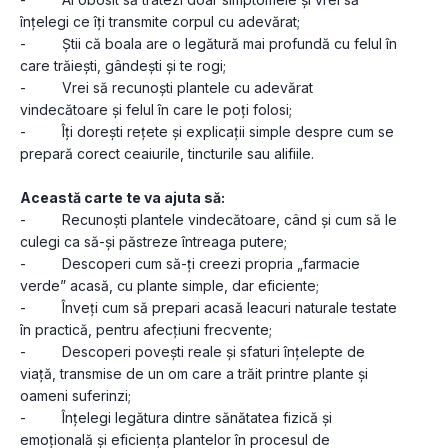
înțelegi ce îți transmite corpul cu adevărat;
-         Știi că boala are o legătură mai profundă cu felul în 
care trăiești, gândești și te rogi;
-         Vrei să recunoști plantele cu adevărat 
vindecătoare și felul în care le poți folosi;
-         Îți dorești rețete și explicații simple despre cum se 
prepară corect ceaiurile, tincturile sau alifiile.
Această carte te va ajuta să:
-         Recunoști plantele vindecătoare, când și cum să le 
culegi ca să-și păstreze întreaga putere;
-         Descoperi cum să-ți creezi propria „farmacie 
verde” acasă, cu plante simple, dar eficiente;
-         Înveți cum să prepari acasă leacuri naturale testate 
în practică, pentru afecțiuni frecvente;
-         Descoperi povești reale și sfaturi înțelepte de 
viață, transmise de un om care a trăit printre plante și 
oameni suferinzi;
-         Înțelegi legătura dintre sănătatea fizică și 
emoțională și eficiența plantelor în procesul de 