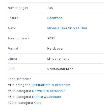
Număr pagini
240
N
Editura
Bookzone
E
Autor
Mihaela Onu
,
Nicolae Onu
A
Anul publicării
2025
A
Format
Hardcover
T
Limba
Limba romana
F
ISBN
9786303054377
T
Scor Bestseller
L
#1 în categoria
Spiritualitate si ezoterism
I
#5 în categoria
Dezvoltare personala
#5 în categoria
Nutritie & Sanatate
S
#20 în categoria
Carti
#