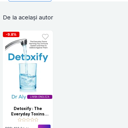
De la același autor
-9.8%
LIMBA ENGLEZA
Detoxify : The
Everyday Toxins
Harming Your
Immune System and