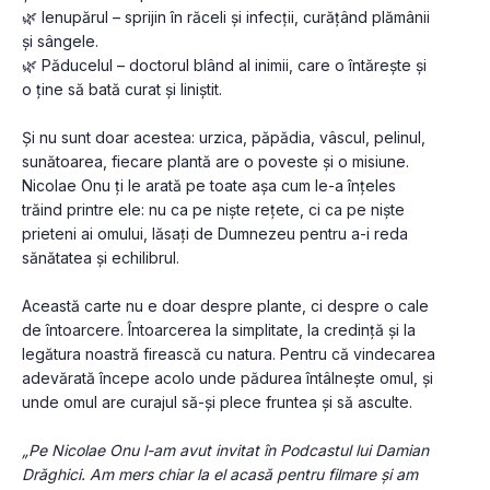
🌿 Ienupărul – sprijin în răceli și infecții, curățând plămânii 
și sângele.
🌿 Păducelul – doctorul blând al inimii, care o întărește și 
o ține să bată curat și liniștit.
Și nu sunt doar acestea: urzica, păpădia, vâscul, pelinul, 
sunătoarea, fiecare plantă are o poveste și o misiune. 
Nicolae Onu ți le arată pe toate așa cum le-a înțeles 
trăind printre ele: nu ca pe niște rețete, ci ca pe niște 
prieteni ai omului, lăsați de Dumnezeu pentru a-i reda 
sănătatea și echilibrul.
Această carte nu e doar despre plante, ci despre o cale 
de întoarcere. Întoarcerea la simplitate, la credință și la 
legătura noastră firească cu natura. Pentru că vindecarea 
adevărată începe acolo unde pădurea întâlnește omul, și 
unde omul are curajul să-și plece fruntea și să asculte.
„Pe Nicolae Onu l-am avut invitat în Podcastul lui Damian 
Drăghici. Am mers chiar la el acasă pentru filmare și am 