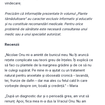
vindecare;
Precizăm că informațiile prezentate în volumul „Plante 
tămăduitoare” au caracter exclusiv informativ și educativ 
și nu constituie recomandări medicale. Pentru orice 
problemă de sănătate este necesară consultarea unui 
medic sau a unui specialist autorizat.
Recenzii
„Nicolae Onu mi-a amintit de bunicul meu. Nu îți aruncă 
rețete complicate sau teorii greu de înțeles. Îți explică ce 
să faci cu plantele de la marginea grădinii și de ce să nu 
le culegi supărat. Pe mine m-a ajutat cu un tratament 
natural pentru anxietate și oboseală cronică – lavandă, 
tei, frunze de dafin – dar mai ales cu felul cald în care 
vorbește despre om, boală și credință.” – Maria
„După un diagnostic dur și o perioadă grea, am vrut să 
renunț. Apoi, fiica mea m-a dus la Vraciul Onu. Nu am 