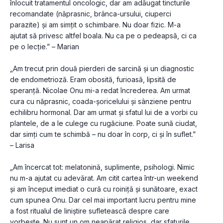
înlocuit tratamentul oncologic, dar am adăugat tincturile 
recomandate (năprasnic, brânca-ursului, ciuperci 
parazite) și am simțit o schimbare. Nu doar fizic. M-a 
ajutat să privesc altfel boala. Nu ca pe o pedeapsă, ci ca 
pe o lecție.” – Marian
„Am trecut prin două pierderi de sarcină și un diagnostic 
de endometrioză. Eram obosită, furioasă, lipsită de 
speranță. Nicolae Onu mi-a redat încrederea. Am urmat 
cura cu năprasnic, coada-șoricelului și sânziene pentru 
echilibru hormonal. Dar am urmat și sfatul lui de a vorbi cu 
plantele, de a le culege cu rugăciune. Poate sună ciudat, 
dar simți cum te schimbă – nu doar în corp, ci și în suflet.” 
– Larisa
„Am încercat tot: melatonină, suplimente, psihologi. Nimic 
nu m-a ajutat cu adevărat. Am citit cartea într-un weekend 
și am început imediat o cură cu roiniță și sunătoare, exact 
cum spunea Onu. Dar cel mai important lucru pentru mine 
a fost ritualul de liniștire sufletească despre care 
vorbește. Nu sunt un om neapărat religios, dar sfaturile 