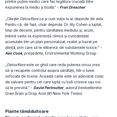
printre puţinii medici care fac legătura crucială între 
expunerea la mediu şi boală.” - 
Fran Drescher
„Citeşte 
Detoxifiere
 ca și cum viaţa ta ar depinde de asta. 
Pentru că, de fapt, chiar depinde. Dr. Aly Cohen a luptat, 
timp de decenii, pentru sănătatea mediului şi, acum, 
îmbină vasta sa experiență clinică şi cunoştinţele 
acumulate într-un plan personalizat, realist şi bazat pe 
ştiinţă, prin care să te eliberezi de substanțele toxice." - 
Ken Cook
, preşedinte, Environmental Working Group
„
Detoxifiere
 este un ghid care reda puterea oricui vrea 
să-şi recapete controlul asupra sănătății, într-o lume 
sufocată de toxine. Această carte este un adevărat colac 
de salvare pentru cei care luptă cu boli cronice sau vor 
să le prevină." - 
David Perlmutter
, autorul bestsellerelor 
Grain Brain şi Drop Acid (#1 New York Times)
Plante tămăduitoare