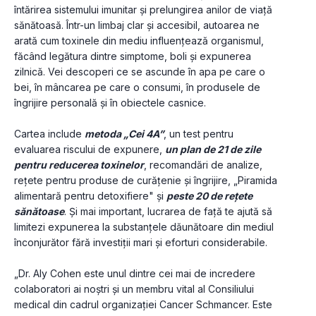
întărirea sistemului imunitar şi prelungirea anilor de viaţă 
sănătoasă. Într-un limbaj clar şi accesibil, autoarea ne 
arată cum toxinele din mediu influențează organismul, 
făcând legătura dintre simptome, boli şi expunerea 
zilnică. Vei descoperi ce se ascunde în apa pe care o 
bei, în mâncarea pe care o consumi, în produsele de 
îngrijire personală şi în obiectele casnice.
Cartea include 
metoda „Cei 4A”
, un test pentru 
evaluarea riscului de expunere, 
un plan de 21 de zile 
pentru reducerea toxinelor
, recomandări de analize, 
rețete pentru produse de curăţenie şi îngrijire, „Piramida 
alimentară pentru detoxifiere" şi 
peste 20 de rețete 
sănătoase
. Şi mai important, lucrarea de față te ajută să 
limitezi expunerea la substanţele dăunătoare din mediul 
înconjurător fără investiții mari şi eforturi considerabile.
„Dr. Aly Cohen este unul dintre cei mai de incredere 
colaboratori ai noștri și un membru vital al Consiliului 
medical din cadrul organizației Cancer Schmancer. Este 