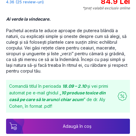
84.9 Lei
4.36 (25 review-uri)
*preț valabil exclusiv online
Ai verde la vindecare.
Pachetul acesta te aduce aproape de puterea blândă a 
naturii, cu explicații simple și oneste despre cum să alegi, să 
culegi și să folosești plantele care susțin zilnic echilibrul 
corpului. Vei găsi rețete clare pentru ceaiuri, macerate, 
siropuri și unguente și liste „verzi” pentru cămară și grădină, 
ca să știi mereu ce să ai la îndemână. Începi cu pași simpli și 
lași natura să-și facă treaba în ritmul ei, cu răbdare și respect 
pentru corpul tău.
Comandă titlul în perioada
18.09 – 2.10
și vei primi
automat pe e-mail ghidul „
10 produse toxice din
casă pe care să le arunci chiar acum
” de dr. Aly
Cohen, în format .pdf!
Adaugă în coș