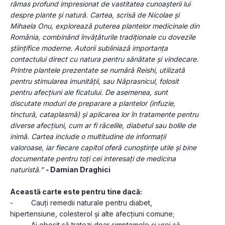
rămas profund impresionat de vastitatea cunoașterii lui 
despre plante și natură. Cartea, scrisă de Nicolae și 
Mihaela Onu, explorează puterea plantelor medicinale din 
România, combinând învățăturile tradiționale cu dovezile 
științifice moderne. Autorii subliniază importanța 
contactului direct cu natura pentru sănătate și vindecare. 
Printre plantele prezentate se numără Reishi, utilizată 
pentru stimularea imunității, sau Năprasnicul, folosit 
pentru afecțiuni ale ficatului. De asemenea, sunt 
discutate moduri de preparare a plantelor (infuzie, 
tinctură, cataplasmă) și aplicarea lor în tratamente pentru 
diverse afecțiuni, cum ar fi răcelile, diabetul sau bolile de 
inimă. Cartea include o multitudine de informații 
valoroase, iar fiecare capitol oferă cunoștințe utile și bine 
documentate pentru toți cei interesați de medicina 
naturistă.” 
-
 Damian Draghici
Această carte este pentru tine dacă:
-         Cauți remedii naturale pentru diabet, 
hipertensiune, colesterol și alte afecțiuni comune;
-         Ai obosit să tratezi doar simptomele și vrei să 