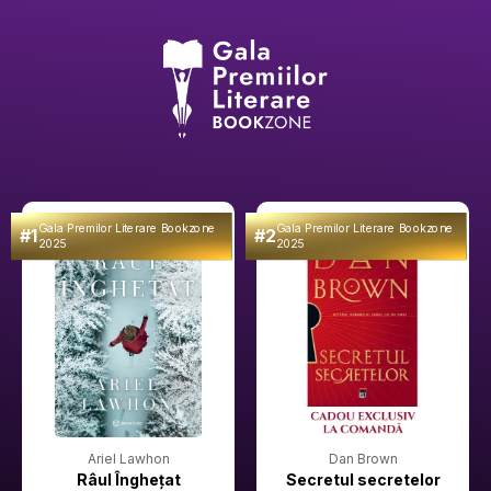
Gala Premilor Literare Bookzone
Gala Premilor Literare Bookzone
#1
#2
2025
2025
Ariel Lawhon
Dan Brown
Râul Înghețat
Secretul secretelor