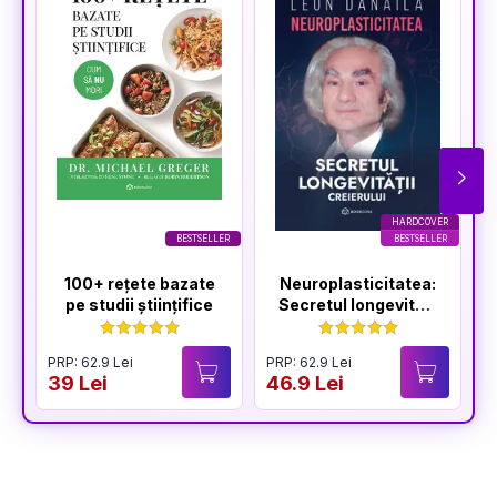
HARDCOVER
BESTSELLER
BESTSELLER
100+ rețete bazate
Neuroplasticitatea:
pe studii științifice
Secretul longevității
creierului
PRP: 62.9 Lei
PRP: 62.9 Lei
P
39 Lei
46.9 Lei
3