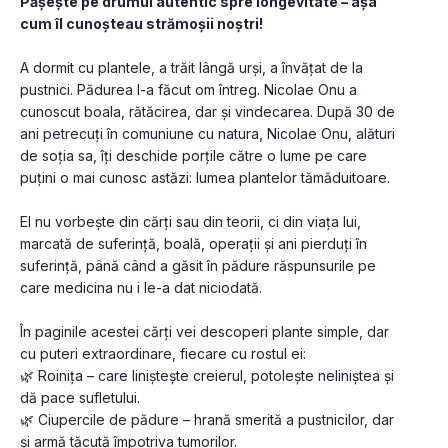
Pășește pe drumul autentic spre longevitate – așa 
cum îl cunoșteau strămoșii noștri!
A dormit cu plantele, a trăit lângă urși, a învățat de la 
pustnici. Pădurea l-a făcut om întreg. Nicolae Onu a 
cunoscut boala, rătăcirea, dar și vindecarea. După 30 de 
ani petrecuți în comuniune cu natura, Nicolae Onu, alături 
de soția sa, îți deschide porțile către o lume pe care 
puțini o mai cunosc astăzi: lumea plantelor tămăduitoare.
El nu vorbește din cărți sau din teorii, ci din viața lui, 
marcată de suferință, boală, operații și ani pierduți în 
suferință, până când a găsit în pădure răspunsurile pe 
care medicina nu i le-a dat niciodată.
În paginile acestei cărți vei descoperi plante simple, dar 
cu puteri extraordinare, fiecare cu rostul ei:
🌿 Roinița – care liniștește creierul, potolește neliniștea și 
dă pace sufletului.
🌿 Ciupercile de pădure – hrană smerită a pustnicilor, dar 
și armă tăcută împotriva tumorilor.