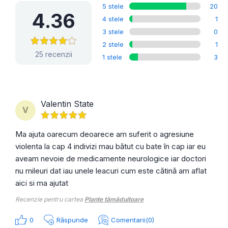
5 stele
20
4.36
4 stele
1
3 stele
0
2 stele
1
25 recenzii
1 stele
3
Valentin State
V
Ma ajuta oarecum deoarece am suferit o agresiune
violenta la cap 4 indivizi mau bătut cu bate în cap iar eu
aveam nevoie de medicamente neurologice iar doctori
nu mileuri dat iau unele leacuri cum este cătină am aflat
aici si ma ajutat
Recenzie pentru cartea
Plante tămăduitoare
0
Răspunde
Comentarii(0)