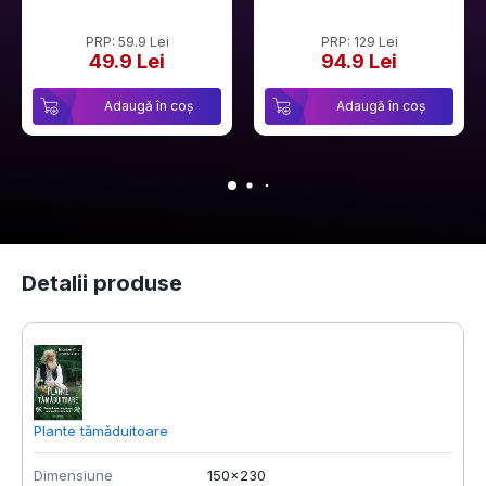
PRP: 59.9 Lei
PRP: 129 Lei
49.9 Lei
94.9 Lei
Adaugă în coș
Adaugă în coș
Detalii produse
Plante tămăduitoare
D
Dimensiune
150x230
D