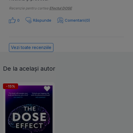
Recenzie pentru cartea
Efectul DOSE
0
Răspunde
Comentarii(0)
Vezi toate recenziile
De la același autor
-15%