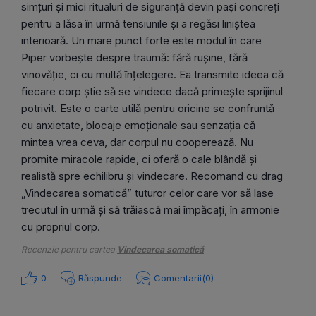
simțuri și mici ritualuri de siguranță devin pași concreți
pentru a lăsa în urmă tensiunile și a regăsi liniștea
interioară. Un mare punct forte este modul în care
Piper vorbește despre traumă: fără rușine, fără
vinovăție, ci cu multă înțelegere. Ea transmite ideea că
fiecare corp știe să se vindece dacă primește sprijinul
potrivit. Este o carte utilă pentru oricine se confruntă
cu anxietate, blocaje emoționale sau senzația că
mintea vrea ceva, dar corpul nu cooperează. Nu
promite miracole rapide, ci oferă o cale blândă și
realistă spre echilibru și vindecare. Recomand cu drag
„Vindecarea somatică” tuturor celor care vor să lase
trecutul în urmă și să trăiască mai împăcați, în armonie
cu propriul corp.
Recenzie pentru cartea
Vindecarea somatică
0
Răspunde
Comentarii(0)