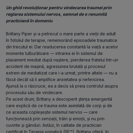
Un ghid revoluționar pentru vindecarea traumei prin 
reglarea sistemului nervos, semnat de o renumită 
practiciană în domeniu
Brittany Piper și-a petrecut o mare parte a vieții de adult 
în fotoliul de terapie, rememorând episoadele traumatice 
din trecutul ei. Dar readucerea constantă la viață a acelor 
momente tulburătoare — intrarea ei în sistemul de 
plasament imediat după naștere, pierderea fratelui într-un 
accident de mașină, agresiunea brutală și procesul 
extrem de mediatizat care i-a urmat, printre altele — nu a 
făcut decât să îi amplifice anxietatea și nefericirea. 
Ajunsă la o răscruce, ea a decis să preia controlul asupra 
procesului său de vindecare.
Pe acest drum, Brittany a descoperit știința emergentă 
care explică de ce trauma este asimilată de corp și de 
ce aceasta copleșește sistemul nervos — care 
funcționează prin senzații, trăiri și emoții, şi nu prin 
cuvinte și gânduri. Astăzi, în calitate de practician 
certificat în Terapia somatică (SE™), Brittany oferă, în 