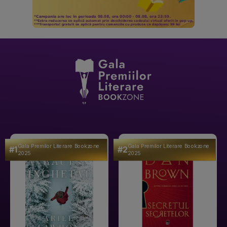
Gala Premilor Literare Bookzone
Gala Premilor Literare Bookzone
#1
#2
2025
2025