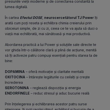
presiunile vieții moderne și de conectarea constantă la 
lumea digitală.
În cartea 
Efectul DOSE
, 
neurocercetătorul TJ Power
 îți 
arată cum poți reseta și echilibra chimia creierului prin 
obiceiuri simple, de zi cu zi, ceea ce te va ajuta să duci o 
viață mai echilibrată, mai sănătoasă și mai productivă.
Abordarea practică a lui Power și soluțiile sale directe te 
vor ghida într-o călătorie clară și plină de acțiune, menită 
să îți activeze patru compuși esențiali pentru starea ta de 
bine:
DOPAMINA
 – oferă motivație și claritate mentală
OXITOCINA
 – întărește legăturile cu ceilalți și crește 
încrederea
SEROTONINA
 – reglează dispoziția și energia
ENDORFINELE
 – reduc stresul și aduc bucurie reală
Prin înțelegerea și echilibrarea acestor patru surse 
interioare, îți poți regăsi ritmul, echilibrul și bucuria de a 