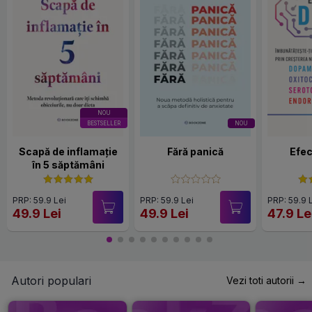
NOU
BESTSELLER
NOU
Scapă de inflamație
Fără panică
Efec
în 5 săptămâni
PRP: 59.9 Lei
PRP: 59.9 Lei
PRP: 59.9 
49.9 Lei
49.9 Lei
47.9 Le
Autori populari
Vezi toti autorii →