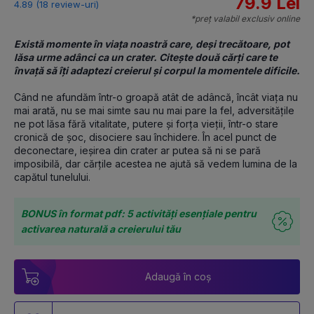
79.9 Lei
4.89 (18 review-uri)
*preț valabil exclusiv online
Există momente în viața noastră care, deși trecătoare, pot 
lăsa urme adânci ca un crater. Citește două cărți care te 
învață să îți adaptezi creierul și corpul la momentele dificile.
Când ne afundăm într-o groapă atât de adâncă, încât viața nu 
mai arată, nu se mai simte sau nu mai pare la fel, adversitățile 
ne pot lăsa fără vitalitate, putere și forța vieții, într-o stare 
cronică de șoc, disociere sau închidere. În acel punct de 
deconectare, ieșirea din crater ar putea să ni se pară 
imposibilă, dar cărțile acestea ne ajută să vedem lumina de la 
capătul tunelului.
BONUS în format pdf: 5 activități esențiale pentru
activarea naturală a creierului tău
Adaugă în coș