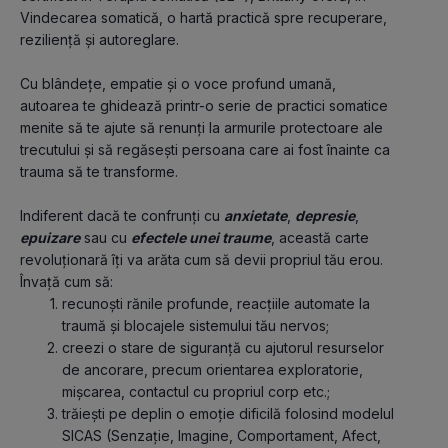
Vindecarea somatică, o hartă practică spre recuperare, 
reziliență și autoreglare.
Cu blândețe, empatie și o voce profund umană, 
autoarea te ghidează printr-o serie de practici somatice 
menite să te ajute să renunți la armurile protectoare ale 
trecutului și să regăsești persoana care ai fost înainte ca 
trauma să te transforme.
Indiferent dacă te confrunți cu 
anxietate
, 
depresie
, 
epuizare
 sau cu 
efectele unei traume
, această carte 
revoluționară îți va arăta cum să devii propriul tău erou. 
Învață cum să:
recunoști rănile profunde, reacțiile automate la 
traumă și blocajele sistemului tău nervos;
creezi o stare de siguranță cu ajutorul resurselor 
de ancorare, precum orientarea exploratorie, 
mișcarea, contactul cu propriul corp etc.;
trăiești pe deplin o emoție dificilă folosind modelul 
SICAS (Senzație, Imagine, Comportament, Afect, 