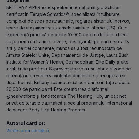
BRITTANY PIPER este speaker internațional și practician
certificat în Terapie Somatică®, specializată în tulburare
complexă de stres posttraumatic, reglarea sistemului nervos,
tipare de atașament și sistemele familiale interne (IFS). Cu o
experiență practică de peste 10 000 de ore de lucru direct
cu pacienți cu traume severe, desfășurată pe parcursul a 18
ani și pe trei continente, munca sa a fost recunoscută de
Armata Statelor Unite, Departamentul de Justiție, Laura Bush
Institute for Women’s Health, Cosmopolitan, Elite Daily și alte
instituții de prestigiu. Supraviețuitoare a unui abuz și voce de
referință în prevenirea violenței domestice și recuperarea
după traumă, Brittany susține anual conferințe în fața a peste
30 000 de participanți. Este creatoarea platformei
@healwithbritt și fondatoarea The Healing Hub, un cabinet
privat de terapie traumatică și sediul programului internațional
de succes Body-First Healing Program.
Autorul cărților:
Vindecarea somatică