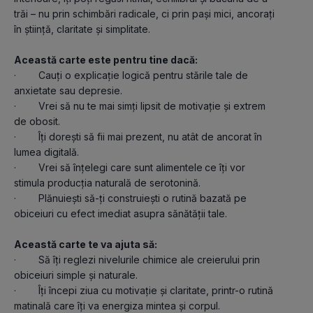
trăi – nu prin schimbări radicale, ci prin pași mici, ancorați 
în știință, claritate și simplitate.
Această carte este pentru tine dacă:
·        Cauți o explicație logică pentru stările tale de 
anxietate sau depresie.
·        Vrei să nu te mai simți lipsit de motivație și extrem 
de obosit.
·        Îți dorești să fii mai prezent, nu atât de ancorat în 
lumea digitală.
·        Vrei să înțelegi care sunt alimentele
ce îți vor 
stimula producția naturală de serotonină. 
·        Plănuiești să-ți construiești o rutină bazată pe 
obiceiuri cu efect imediat asupra sănătății tale.
Această carte te va ajuta să:
·        Să îți reglezi nivelurile chimice ale creierului prin 
obiceiuri simple și naturale.
·        Îți începi ziua cu motivație și claritate, printr-o rutină 
matinală care îți va energiza mintea și corpul.