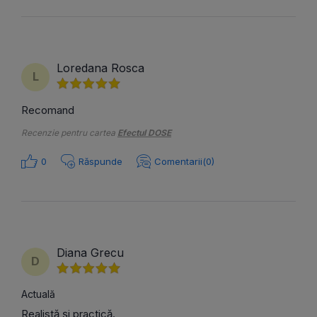
Loredana Rosca
L
Recomand
Recenzie pentru cartea
Efectul DOSE
0
Răspunde
Comentarii(0)
Diana Grecu
D
Actuală
Realistă și practică.