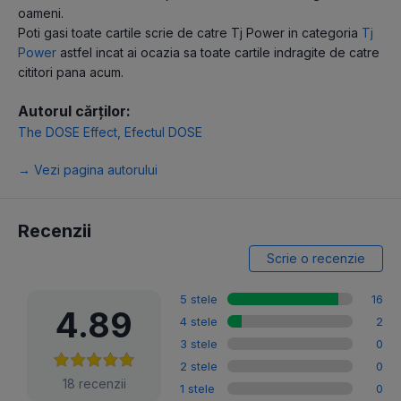
oameni.
Poti gasi toate cartile scrie de catre Tj Power in categoria
Tj
Power
astfel incat ai ocazia sa toate cartile indragite de catre
cititori pana acum.
Autorul cărților:
The DOSE Effect
,
Efectul DOSE
→ Vezi pagina autorului
Recenzii
Scrie o recenzie
5 stele
16
4.89
4 stele
2
3 stele
0
2 stele
0
18 recenzii
1 stele
0