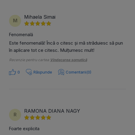
Mihaela Simai
M
Fenomenală
Este fenomenală! Încă o citesc și mă străduiesc să pun
în aplicare tot ce citesc. Mulțumesc mult!
Recenzie pentru cartea
Vindecarea somatică
0
Răspunde
Comentarii(0)
RAMONA DIANA NAGY
R
Foarte explicita