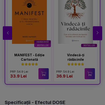
HARDCOVER
BESTSELLER
BESTSELLER
MANIFEST - Ediție
Vindecă-ți
Cartonată
rădăcinile
PRP: 54.9 Lei
PRP: 54.9 Lei
P
33.9 Lei
36.9 Lei
4
Specificații - Efectul DOSE