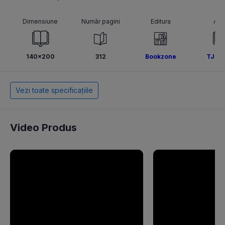
Dimensiune
Număr pagini
Editura
Aut
140x200
312
Bookzone
TJ Po
Vezi toate specificațiile
Video Produs