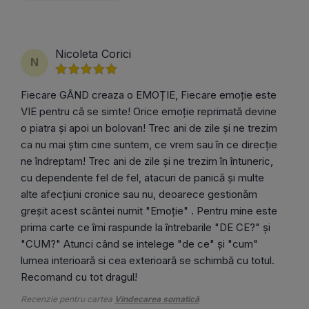
Nicoleta Corici
N
Fiecare GÂND creaza o EMOȚIE, Fiecare emoție este
VIE pentru că se simte! Orice emoție reprimată devine
o piatra și apoi un bolovan! Trec ani de zile și ne trezim
ca nu mai știm cine suntem, ce vrem sau în ce direcție
ne îndreptam! Trec ani de zile și ne trezim în întuneric,
cu dependente fel de fel, atacuri de panică și multe
alte afecțiuni cronice sau nu, deoarece gestionăm
greșit acest scântei numit "Emoție" . Pentru mine este
prima carte ce îmi raspunde la întrebarile "DE CE?" și
"CUM?" Atunci când se intelege "de ce" și "cum"
lumea interioară si cea exterioară se schimbă cu totul.
Recomand cu tot dragul!
Recenzie pentru cartea
Vindecarea somatică