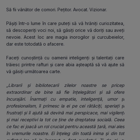
Să fii vânător de comori. Pețitor. Avocat. Vizionar.
Pășiți într-o lume în care puteți să vă hrăniți curiozitatea, 
să descoperiți voci noi, să găsiți orice vă doriți sau aveți 
nevoie. Acest loc are magia inorogilor și curcubeielor, 
dar este totodată o afacere.
Faceți cunoștință cu oamenii inteligenți și talentați care 
trăiesc printre rafturi și care abia așteaptă să vă ajute să 
vă găsiți următoarea carte.
„Librarii și bibliotecarii zilelor noastre se pricep 
extraordinar de bine să fie înțelegători și să ofere 
încurajări. Înarmați cu empatie, inteligență, umor și 
profesionalism, îi primesc la ei pe cei rătăciți, speriați și 
frustrați și îi ajută să devină mai perspicace, mai vigilenți 
și mai receptivi la tot ce ține de dreptatea socială. Ceea 
ce fac ei joacă un rol crucial pentru această țară, mai ales 
în vremurile noastre. Ei înțeleg din toată inima și din tot 