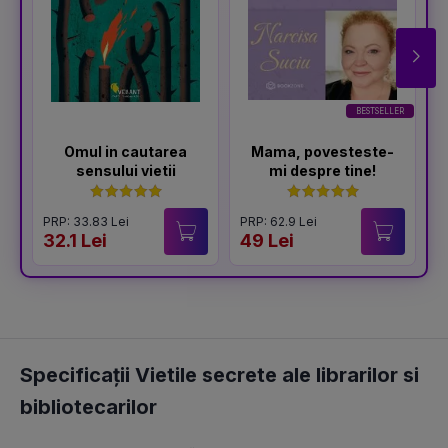
BESTSELLER
Omul in cautarea
Mama, povesteste-
sensului vietii
mi despre tine!
PRP: 33.83 Lei
PRP: 62.9 Lei
P
32.1 Lei
49 Lei
3
Specificații Vietile secrete ale librarilor si
bibliotecarilor