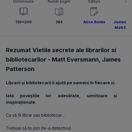
Dimensiune
Număr pagini
Editura
Aut
130x200
384
Alice Books
James Pa
Matt Eve
Rezumat Vietile secrete ale librarilor si
bibliotecarilor -
Matt Eversmann
,
James
Patterson
Librarii și bibliotecarii îi ajută pe oameni în fiecare zi.
Iată poveștile lor adevărate, uimitoare și 
inspiraționale.
Ca să fii librar sau bibliotecar…
Trebuie să te joci de-a detectivul.