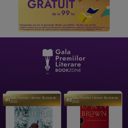
Gala Premilor Literare Bookzone
Gala Premilor Literare Bookzone
#1
#2
2025
2025