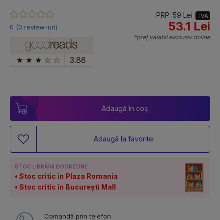
PRP: 59 Lei
TVA
53.1 Lei
0 (0 review-uri)
*preț valabil exclusiv online
★
★
★
☆
☆
3.88
Adaugă în coș
Adaugă la favorite
STOC LIBRĂRII BOOKZONE
Stoc critic în Plaza Romania
Stoc critic în București Mall
Comandă prin telefon