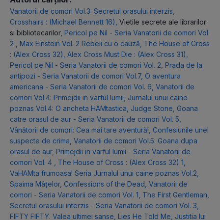
Vanatorii de comori Vol.3: Secretul orasului interzis
,
Crosshairs : (Michael Bennett 16)
,
Vietile secrete ale librarilor
si bibliotecarilor
,
Pericol pe Nil - Seria Vanatorii de comori Vol.
2
,
Max Einstein Vol. 2 Rebeli cu o cauză
,
The House of Cross
: (Alex Cross 32)
,
Alex Cross Must Die : (Alex Cross 31)
,
Pericol pe Nil - Seria Vanatorii de comori Vol. 2
,
Prada de la
antipozi - Seria Vanatorii de comori Vol.7
,
O aventura
americana - Seria Vanatorii de comori Vol. 6
,
Vanatorii de
comori Vol.4: Primejdii in varful lumii
,
Jurnalul unui caine
poznas Vol.4: O ancheta HAMtastica
,
Judge Stone
,
Goana
catre orasul de aur - Seria Vanatorii de comori Vol. 5
,
Vânătorii de comori: Cea mai tare aventură!
,
Confesiunile unei
suspecte de crima
,
Vanatorii de comori Vol.5: Goana dupa
orasul de aur
,
Primejdii in varful lumii - Seria Vanatorii de
comori Vol. 4
,
The House of Cross : (Alex Cross 32) 1
,
VaHAMta frumoasa! Seria Jurnalul unui caine poznas Vol.2
,
Spaima Mâțelor
,
Confessions of the Dead
,
Vanatorii de
comori - Seria Vanatorii de comori Vol. 1
,
The First Gentleman
,
Secretul orasului interzis - Seria Vanatorii de comori Vol. 3
,
FIFTY FIFTY. Valea ultimei sanse
,
Lies He Told Me
,
Justitia lui