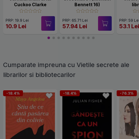
Cuckoo Clarke
Bennett 16)
lib
bibli
PRP: 19.9 Lei
PRP: 65.71 Lei
PRP: 59 Le
10.9 Lei
57.94 Lei
53.1 Le
Cumparate impreuna cu Vietile secrete ale
librarilor si bibliotecarilor
-18.4%
-18.4%
-76.3%