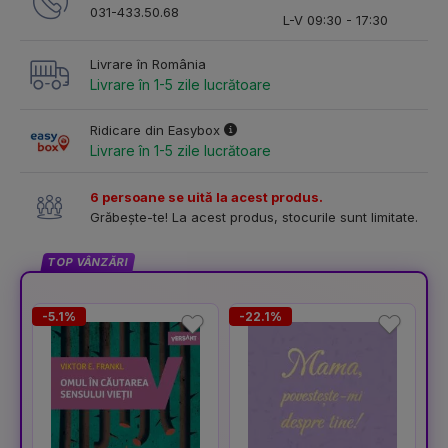
031-433.50.68
L-V 09:30 - 17:30
Livrare în România
Livrare în 1-5 zile lucrătoare
Ridicare din Easybox
Livrare în 1-5 zile lucrătoare
6 persoane se uită la acest produs.
Grăbește-te! La acest produs, stocurile sunt limitate.
TOP VÂNZĂRI
-5.1%
-22.1%
-