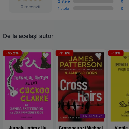
2 stele
0
0 recenzii
1 stele
0
De la același autor
-45.2%
-11.8%
-10%
LIMBA ENGLEZA
Jurnalul intim al lui
Crosshairs : (Michael
Vietile