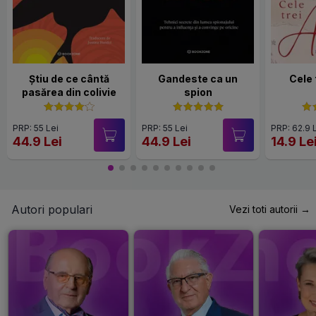
Știu de ce cântă
Gandeste ca un
Cele
pasărea din colivie
spion
PRP: 55 Lei
PRP: 55 Lei
PRP: 62.9 
44.9 Lei
44.9 Lei
14.9 Le
Autori populari
Vezi toti autorii →