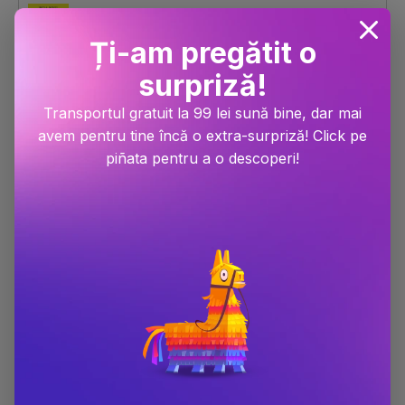
Ți-am pregătit o
surpriză!
Vietile secrete ale librarilor si bibliotecarilor
Transportul gratuit la 99 lei sună bine, dar mai
Dimensiune
130x200
avem pentru tine încă o extra-surpriză! Click pe
Număr pagini
384
piñata pentru a o descoperi!
Editura
Alice Books
Autor
James Patterson
,
Matt Eversmann
Anul publicării
2024
Traducator
Ioana Filat
Limba
Limba romana
ISBN
9786306676101