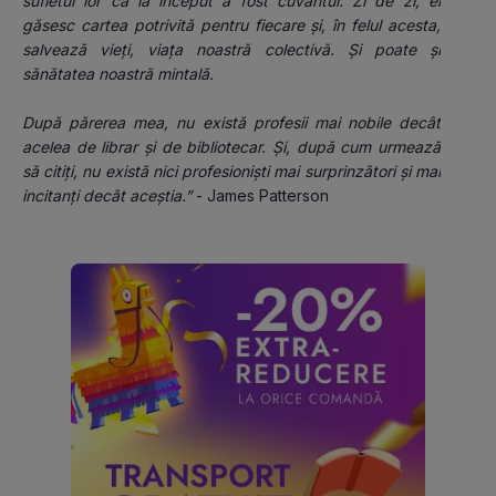
sufletul lor că la început a fost cuvântul. Zi de zi, ei 
găsesc cartea potrivită pentru fiecare și, în felul acesta, 
salvează vieți, viața noastră colectivă. Și poate și 
sănătatea noastră mintală.
După părerea mea, nu există profesii mai nobile decât 
acelea de librar și de bibliotecar. Și, după cum urmează 
să citiți, nu există nici profesioniști mai surprinzători și mai 
incitanți decât aceștia.”
 - James Patterson