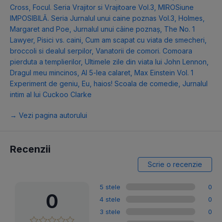
Cross
,
Focul. Seria Vrajitor si Vrajitoare Vol.3
,
MIROSiune
IMPOSIBILĂ. Seria Jurnalul unui caine poznas Vol.3
,
Holmes,
Margaret and Poe
,
Jurnalul unui câine poznaș
,
The No. 1
Lawyer
,
Pisici vs. caini
,
Cum am scapat cu viata de smecheri,
broccoli si dealul serpilor
,
Vanatorii de comori. Comoara
pierduta a templierilor
,
Ultimele zile din viata lui John Lennon
,
Dragul meu mincinos
,
Al 5-lea calaret
,
Max Einstein Vol. 1
Experiment de geniu
,
Eu, haios! Scoala de comedie
,
Jurnalul
intim al lui Cuckoo Clarke
→ Vezi pagina autorului
Recenzii
Scrie o recenzie
5 stele
0
0
4 stele
0
3 stele
0