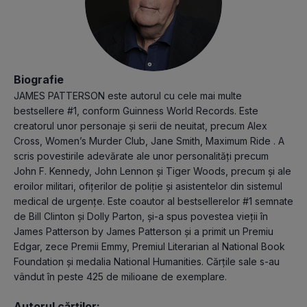
Biografie
JAMES PATTERSON este autorul cu cele mai multe
bestsellere #1, conform Guinness World Records. Este
creatorul unor personaje și serii de neuitat, precum Alex
Cross, Women’s Murder Club, Jane Smith, Maximum Ride . A
scris povestirile adevărate ale unor personalități precum
John F. Kennedy, John Lennon și Tiger Woods, precum și ale
eroilor militari, ofițerilor de poliție și asistentelor din sistemul
medical de urgențe. Este coautor al bestsellerelor #1 semnate
de Bill Clinton și Dolly Parton, și-a spus povestea vieții în
James Patterson by James Patterson și a primit un Premiu
Edgar, zece Premii Emmy, Premiul Literarian al National Book
Foundation și medalia National Humanities. Cărțile sale s-au
vândut în peste 425 de milioane de exemplare.
Autorul cărților: