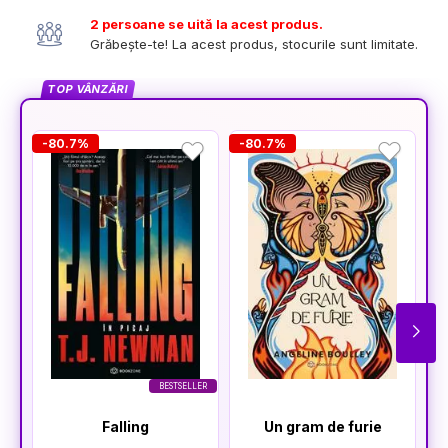
2 persoane se uită la acest produs.
Grăbește-te! La acest produs, stocurile sunt limitate.
TOP VÂNZĂRI
-80.7%
-80.7%
-
BESTSELLER
Falling
Un gram de furie