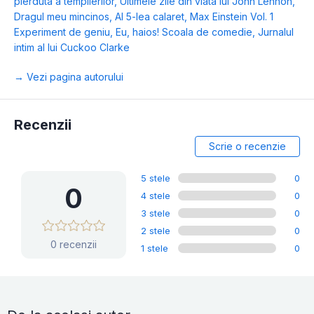
pierduta a templierilor
,
Ultimele zile din viata lui John Lennon
,
Dragul meu mincinos
,
Al 5-lea calaret
,
Max Einstein Vol. 1
Experiment de geniu
,
Eu, haios! Scoala de comedie
,
Jurnalul
intim al lui Cuckoo Clarke
→ Vezi pagina autorului
Recenzii
Scrie o recenzie
5 stele
0
0
4 stele
0
3 stele
0
2 stele
0
0 recenzii
1 stele
0