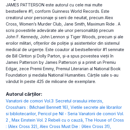
JAMES PATTERSON este autorul cu cele mai multe
bestsellere #1, conform Guinness World Records. Este
creatorul unor personaje și serii de neuitat, precum Alex
Cross, Women’s Murder Club, Jane Smith, Maximum Ride . A
scris povestirile adevărate ale unor personalități precum
John F. Kennedy, John Lennon și Tiger Woods, precum și ale
eroilor militari, ofițerilor de poliție și asistentelor din sistemul
medical de urgențe. Este coautor al bestsellerelor #1 semnate
de Bill Clinton și Dolly Parton, și-a spus povestea vieții în
James Patterson by James Patterson și a primit un Premiu
Edgar, zece Premii Emmy, Premiul Literarian al National Book
Foundation și medalia National Humanities. Cărțile sale s-au
vândut în peste 425 de milioane de exemplare.
Autorul cărților:
Vanatorii de comori Vol.3: Secretul orasului interzis
,
Crosshairs : (Michael Bennett 16)
,
Vietile secrete ale librarilor
si bibliotecarilor
,
Pericol pe Nil - Seria Vanatorii de comori Vol.
2
,
Max Einstein Vol. 2 Rebeli cu o cauză
,
The House of Cross
: (Alex Cross 32)
,
Alex Cross Must Die : (Alex Cross 31)
,