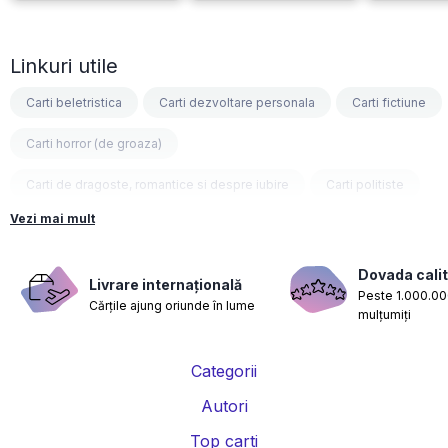
Linkuri utile
Carti beletristica
Carti dezvoltare personala
Carti fictiune
Carti horror (de groaza)
Carti de dragoste, romantice si despre iubire
Carti politiste
Vezi mai mult
Carti fantasy
Carti psihologice
Carti nutritie, sanatate si de slabit
Carti diete
Dovada calit
Livrare internațională
Peste 1.000.000
Cărțile ajung oriunde în lume
Carti despre sarcina si nastere
Carti educatie financiara
mulțumiți
Carti management si leadership
Carti marketing si vanzari
Categorii
Carti de istorie
Carti pentru copii
Carti Parintele Necula
Autori
Carti Dr. Alexandru Ciurea
Carti Parintele Vasile Ioana
Top carti