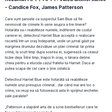
-
Candice Fox
,
James Patterson
Care sunt șansele ca suspectul Sam Blue să fie 
nevinovat de crimele în serie asupra a trei tinere? 
Hotarâta sa-i reabiliteze numele, indiferent de costul 
carierei ei, detectivul Harriet Blue acceptă o realocare 
riscantă într-un oraș îndepartat, unde un jurnal găsit pe 
marginea drumului dezvăluie un plan criminal. Iar prima 
crimă, la scurt timp dupa sosirea ei, sugerează ca ceasul 
ticăie deja. Între timp, înapoi în oraș, o tânara deține 
cheia pentru a elucida cazul fratelui lui Harriet. Daca ar 
putea scapa de cel care o ține ostatică.
Detectivul Harriet Blue este hotarâtă să reabiliteze 
numele unui presupus criminal... dar când mai are loc o 
crima, va reuși ea să folosească asta în sprijinul anchetei 
sale paralele?
„Patterson a stapânit arta de a scrie bestselleruri care te 