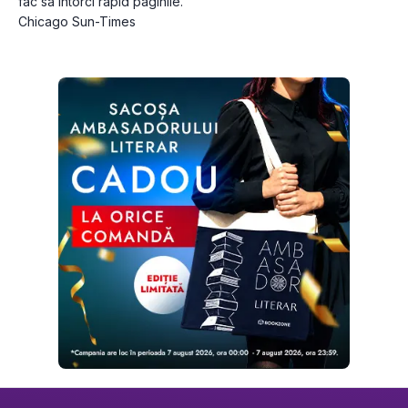
fac sa întorci rapid paginile.“
Chicago Sun-Times