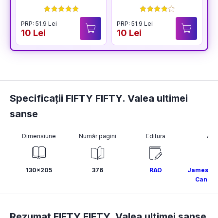
PRP: 51.9 Lei
PRP: 51.9 Lei
10 Lei
10 Lei
Specificații FIFTY FIFTY. Valea ultimei
sanse
Dimensiune
Număr pagini
Editura
Aut
130x205
376
RAO
James Pa
Candic
Rezumat FIFTY FIFTY. Valea ultimei sanse