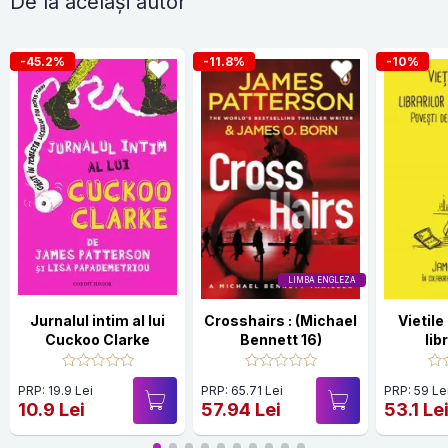
De la același autor
-45.2%
-11.8%
-10%
LIMBA ENGLEZA
Jurnalul intim al lui
Crosshairs : (Michael
Vietile
Cuckoo Clarke
Bennett 16)
lib
bibli
PRP: 19.9 Lei
PRP: 65.71 Lei
PRP: 59 Le
10.9 Lei
57.94 Lei
53.1 Le