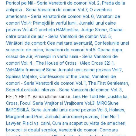
Pericol pe Nil - Seria Vanatorii de comori Vol. 2
,
Prada de la
antipozi - Seria Vanatorii de comori Vol.7
,
O aventura
americana - Seria Vanatorii de comori Vol. 6
,
Vanatorii de
comori Vol.4: Primejdii in varful lumii
,
Jurnalul unui caine
poznas Vol.4: O ancheta HAMtastica
,
Judge Stone
,
Goana
catre orasul de aur - Seria Vanatorii de comori Vol. 5
,
Vânătorii de comori: Cea mai tare aventură!
,
Confesiunile unei
suspecte de crima
,
Vanatorii de comori Vol.5: Goana dupa
orasul de aur
,
Primejdii in varful lumii - Seria Vanatorii de
comori Vol. 4
,
The House of Cross : (Alex Cross 32) 1
,
VaHAMta frumoasa! Seria Jurnalul unui caine poznas Vol.2
,
Spaima Mâțelor
,
Confessions of the Dead
,
Vanatorii de
comori - Seria Vanatorii de comori Vol. 1
,
The First Gentleman
,
Secretul orasului interzis - Seria Vanatorii de comori Vol. 3
,
FIFTY FIFTY. Valea ultimei sanse
,
Lies He Told Me
,
Justitia lui
Cross
,
Focul. Seria Vrajitor si Vrajitoare Vol.3
,
MIROSiune
IMPOSIBILĂ. Seria Jurnalul unui caine poznas Vol.3
,
Holmes,
Margaret and Poe
,
Jurnalul unui câine poznaș
,
The No. 1
Lawyer
,
Pisici vs. caini
,
Cum am scapat cu viata de smecheri,
broccoli si dealul serpilor
,
Vanatorii de comori. Comoara