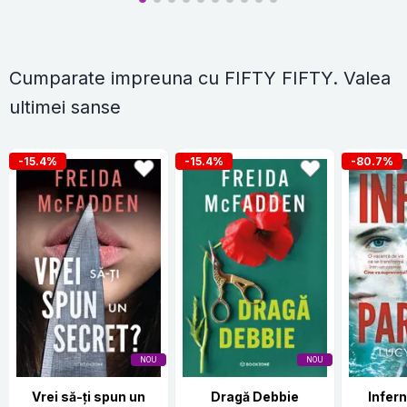
Cumparate impreuna cu FIFTY FIFTY. Valea
ultimei sanse
-15.4%
-15.4%
-80.7%
NOU
NOU
Vrei să-ți spun un
Dragă Debbie
Infern