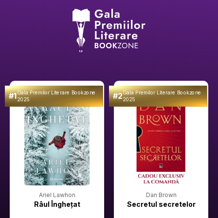
Gala Premilor Literare Bookzone
Gala Premilor Literare Bookzone
#1
#2
2025
2025
Ariel Lawhon
Dan Brown
Râul Înghețat
Secretul secretelor