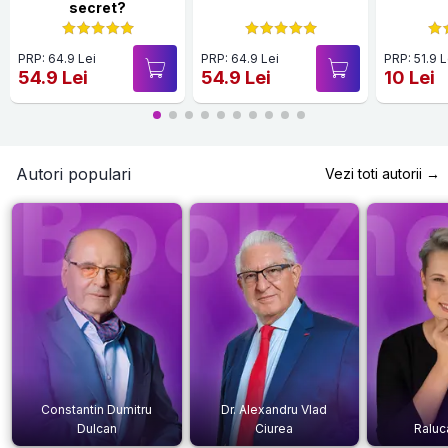
secret?
PRP: 64.9 Lei
PRP: 64.9 Lei
PRP: 51.9 L
54.9 Lei
54.9 Lei
10 Lei
Autori populari
Vezi toti autorii →
Constantin Dumitru
Dr. Alexandru Vlad
Dulcan
Ciurea
Raluc