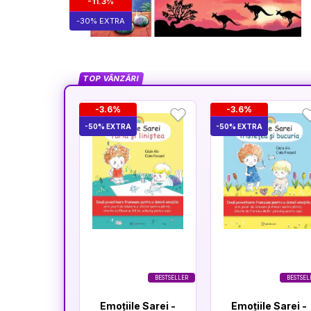
-11.3%
-30% EXTRA
TOP VÂNZĂRI
-3.6%
-3.6%
-50% EXTRA
-50% EXTRA
BESTSELLER
BESTSEL
Emoțiile Sarei -
Emoțiile Sarei -