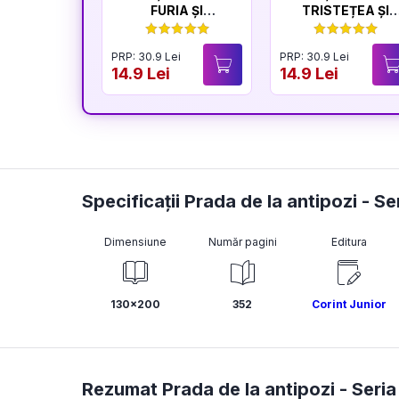
FURIA ȘI
TRISTEȚEA ȘI
LINIȘTEA
BUCURIA
PRP: 30.9 Lei
PRP: 30.9 Lei
14.9 Lei
14.9 Lei
Specificații Prada de la antipozi - S
Dimensiune
Număr pagini
Editura
130x200
352
Corint Junior
Rezumat Prada de la antipozi - Seria