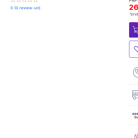
PRP:
26
0 (0 review-uri)
*preț