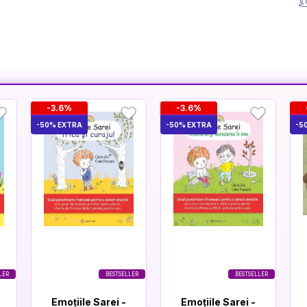
-3.6%
-3.6%
-50% EXTRA
-50% EXTRA
-5
LER
BESTSELLER
BESTSELLER
Emoțiile Sarei -
Emoțiile Sarei -