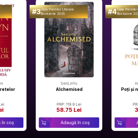
#3
#4
Gala Premilor Literare
Gala Premilor
Bookzone 2025
Bookzone 20
wn
SenLinYu
I
retelor
Alchemised
Poți și 
Lei
PRP: 119.9 Lei
PR
ei
58.75 Lei
3
 în coș
Adaugă în coș