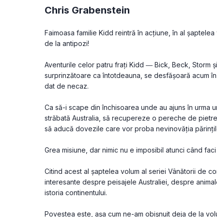
Chris Grabenstein
Faimoasa familie Kidd reintră în acțiune, în al șaptelea
de la antipozi!
Aventurile celor patru frați Kidd ― Bick, Beck, Storm ș
surprinzătoare ca întotdeauna, se desfășoară acum în Aus
dat de necaz.
Ca să-i scape din închisoarea unde au ajuns în urma unei
străbată Australia, să recupereze o pereche de pietre p
să aducă dovezile care vor proba nevinovăția părințilo
Citind acest al șaptelea volum al seriei Vânătorii de com
interesante despre peisajele Australiei, despre animal
istoria continentului.
Povestea este, așa cum ne-am obișnuit deja de la volum