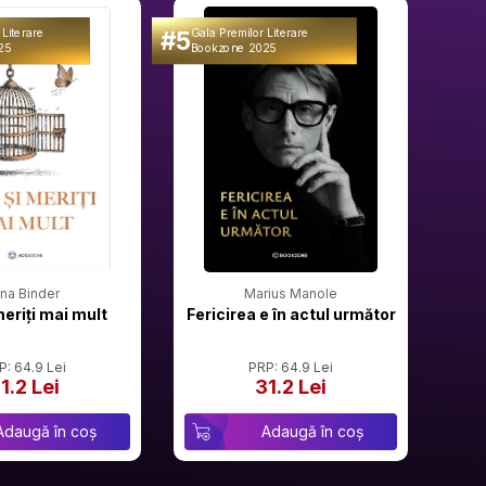
#5
#6
 Literare
Gala Premilor Literare
Gala 
25
Bookzone 2025
Book
rina Binder
Marius Manole
meriți mai mult
Fericirea e în actul următor
P: 64.9 Lei
PRP: 64.9 Lei
1.2 Lei
31.2 Lei
Adaugă în coș
Adaugă în coș