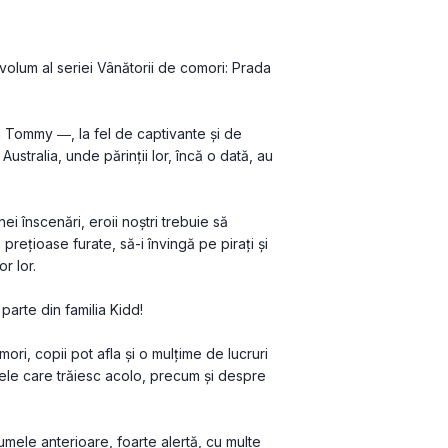
 volum al seriei Vânătorii de comori: Prada 
i Tommy ―, la fel de captivante și de 
tralia, unde părinții lor, încă o dată, au 
 înscenări, eroii noștri trebuie să 
rețioase furate, să-i învingă pe pirați și 
r lor.
ori, copii pot afla și o mulțime de lucruri 
ele care trăiesc acolo, precum și despre 
ele anterioare, foarte alertă, cu multe 