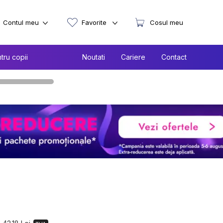
Contul meu
Favorite
Cosul meu
tru copii
Noutati
Cariere
Contact