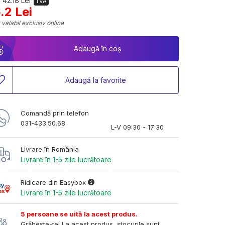
 42.18 Lei
TVA
.2 Lei
 valabil exclusiv online
Adaugă în coș
Adaugă la favorite
Comandă prin telefon
031-433.50.68
L-V 09:30 - 17:30
Livrare în România
Livrare în 1-5 zile lucrătoare
Ridicare din Easybox
Livrare în 1-5 zile lucrătoare
5 persoane se uită la acest produs.
Grăbește-te! La acest produs, stocurile sunt