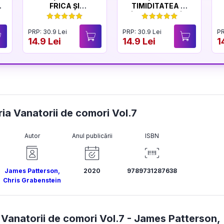
FRICA ȘI
TIMIDITATEA ȘI
CURAJUL
ÎNCREDEREA ÎN
SINE
PRP: 30.9 Lei
PRP: 30.9 Lei
PR
14.9 Lei
14.9 Lei
1
eria Vanatorii de comori Vol.7
Autor
Anul publicării
ISBN
James Patterson
,
2020
9789731287638
Chris Grabenstein
 Vanatorii de comori Vol.7 -
James Patterson
,