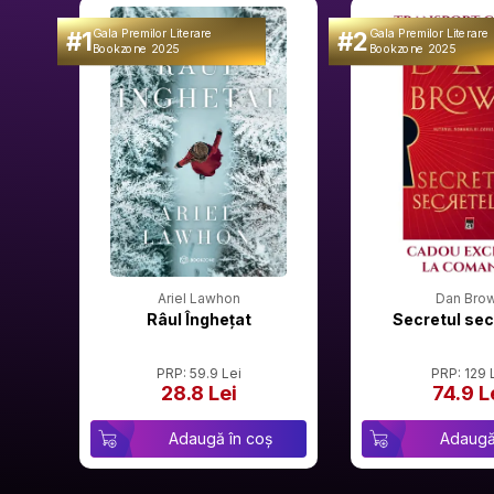
#1
#2
Gala Premilor Literare
Gala Premilor Literare
Bookzone 2025
Bookzone 2025
Ariel Lawhon
Dan Bro
Râul Înghețat
Secretul sec
PRP: 59.9 Lei
PRP: 129 
28.8 Lei
74.9 L
Adaugă în coș
Adaugă