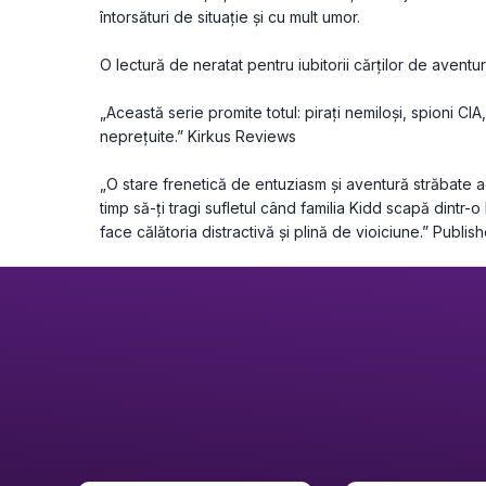
întorsături de situație și cu mult umor.
„Această serie promite totul: pirați nemiloși, spioni CIA,
„O stare frenetică de entuziasm și aventură străbate
timp să-ți tragi sufletul când familia Kidd scapă dintr-o
face călătoria distractivă și plină de vioiciune.” Publi