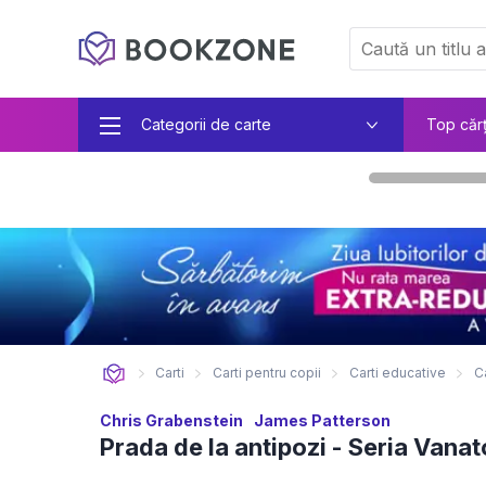
Categorii de carte
Top căr
Carti
Carti pentru copii
Carti educative
C
Chris Grabenstein
James Patterson
Prada de la antipozi - Seria Vanat