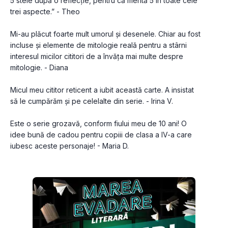
5 stele după o reflecție, pentru că merită 5 în toate cele 
trei aspecte.” - Theo
Mi-au plăcut foarte mult umorul și desenele. Chiar au fost 
incluse și elemente de mitologie reală pentru a stârni 
interesul micilor cititori de a învăța mai multe despre 
mitologie. - Diana
Micul meu cititor reticent a iubit această carte. A insistat 
să le cumpărăm și pe celelalte din serie. - Irina V.
Este o serie grozavă, conform fiului meu de 10 ani! O 
idee bună de cadou pentru copiii de clasa a IV-a care 
iubesc aceste personaje! - Maria D.