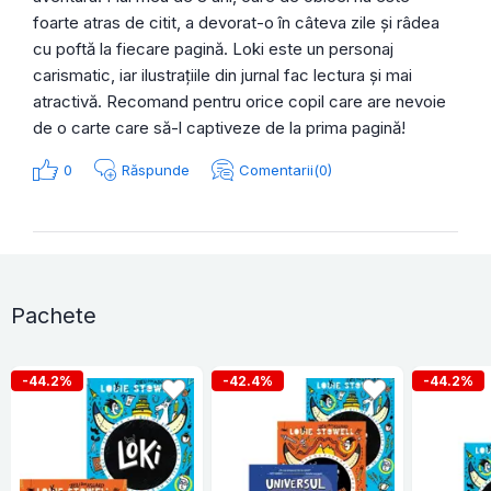
foarte atras de citit, a devorat-o în câteva zile și râdea
cu poftă la fiecare pagină. Loki este un personaj
carismatic, iar ilustrațiile din jurnal fac lectura și mai
atractivă. Recomand pentru orice copil care are nevoie
de o carte care să-l captiveze de la prima pagină!
0
Răspunde
Comentarii(0)
Pachete
-44.2%
-42.4%
-44.2%