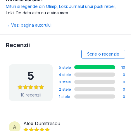
Mituri si legende din Olimp
,
Loki: Jurnalul unui puști rebel
,
Loki: De data asta nu e vina mea
→ Vezi pagina autorului
Recenzii
Scrie o recenzie
5 stele
10
5
4 stele
0
3 stele
0
2 stele
0
10 recenzii
1 stele
0
Alex Dumitrescu
A