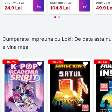
PRP: 72.9 Lei
PRP: 180.7 Lei
PRP: 72.9 
24.9 Lei
104.8 Lei
49.9 Le
Cumparate impreuna cu Loki: De data asta nu
e vina mea
-16.7%
-16.7%
-33.4%