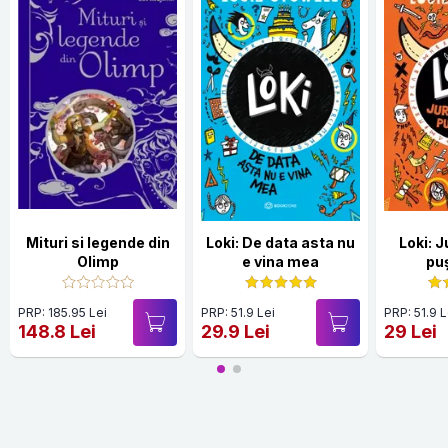
Mituri si legende din
Loki: De data asta nu
Loki: J
Olimp
e vina mea
puș
PRP: 185.95 Lei
PRP: 51.9 Lei
PRP: 51.9 L
148.8 Lei
29.9 Lei
29 Lei