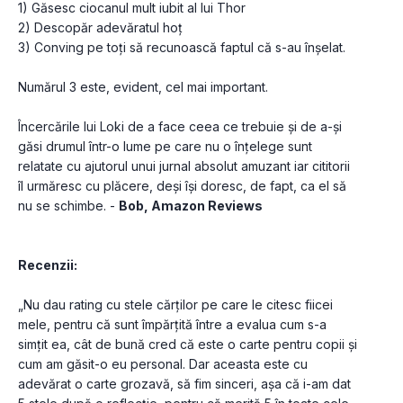
1) Găsesc ciocanul mult iubit al lui Thor
2) Descopăr adevăratul hoț 
3) Conving pe toți să recunoască faptul că s-au înșelat. 
Numărul 3 este, evident, cel mai important.
Încercările lui Loki de a face ceea ce trebuie și de a-și 
găsi drumul într-o lume pe care nu o înțelege sunt 
relatate cu ajutorul unui jurnal absolut amuzant iar cititorii 
îl urmăresc cu plăcere, deși își doresc, de fapt, ca el să 
nu se schimbe. - 
Bob, Amazon Reviews
Recenzii:
„Nu dau rating cu stele cărților pe care le citesc fiicei 
mele, pentru că sunt împărțită între a evalua cum s-a 
simțit ea, cât de bună cred că este o carte pentru copii și 
cum am găsit-o eu personal. Dar aceasta este cu 
adevărat o carte grozavă, să fim sinceri, așa că i-am dat 