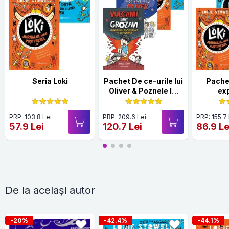
Seria Loki
Pachet De ce-urile lui
Pache
Oliver & Poznele lui
ex
Loki
PRP: 103.8 Lei
PRP: 209.6 Lei
PRP: 155.7
57.9 Lei
120.7 Lei
86.9 Le
De la același autor
-20%
-42.4%
-44.1%