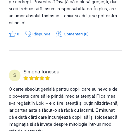
pe nedrept. Povestea îl învață că e ok să greșești, dar
și că trebuie să îți asumi responsabilitatea. În plus, are
un umor absolut fantastic – chiar și adulții se pot distra
citind-o!
0
Răspunde
Comentarii(0)
Simona Ionescu
S
O carte absolut genială pentru copiii care au nevoie de
o poveste care să le prindă imediat atenția! Fiica mea
s-a regăsit în Loki – e o fire isteață și puțin năzdrăvană,
iar cartea asta a făcut-o să râdă cu lacrimi. E minunat
că există cărți care încurajează copiii să își folosească
imaginația și să învețe despre mitologie într-un mod