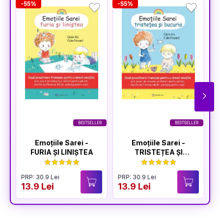
-55%
-55%
-
BESTSELLER
BESTSELLER
Emoțiile Sarei -
Emoțiile Sarei -
FURIA ȘI LINIȘTEA
TRISTEȚEA ȘI
BUCURIA
PRP: 30.9 Lei
PRP: 30.9 Lei
P
13.9 Lei
13.9 Lei
1