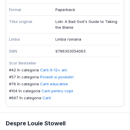
Format
Paperback
Titlul original
Loki: A Bad God's Guide to Taking
the Blame
Limba
Limba romana
ISBN
9786303054063
Scor Bestseller
#42 în categoria
Carti 9-12+ ani
#57 în categoria
Povesti si povestiri
#76 în categoria
Carti educative
#104 în categoria
Carti pentru copii
#697 în categoria
Carti
Despre Louie Stowell