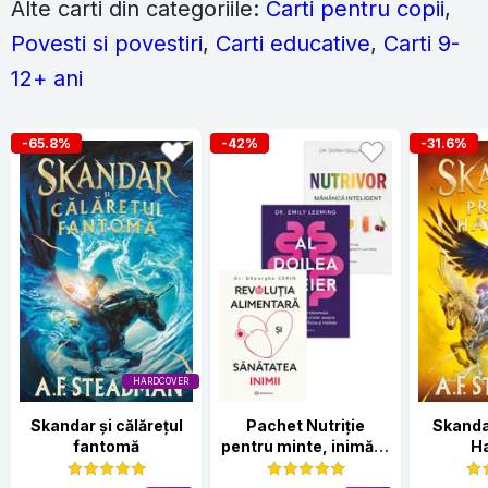
Alte carti din categoriile:
Carti pentru copii
,
Povesti si povestiri
,
Carti educative
,
Carti 9-
12+ ani
-65.8%
-42%
-31.6%
HARDCOVER
Skandar și călărețul
Pachet Nutriție
Skanda
fantomă
pentru minte, inimă și
Ha
intestin