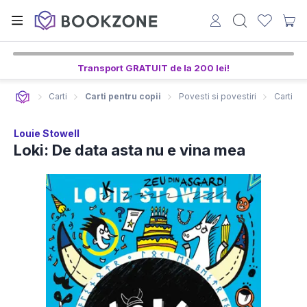
Transport GRATUIT de la 200 lei!
Carti
Carti pentru copii
Povesti si povestiri
Carti ed
Louie Stowell
Loki: De data asta nu e vina mea