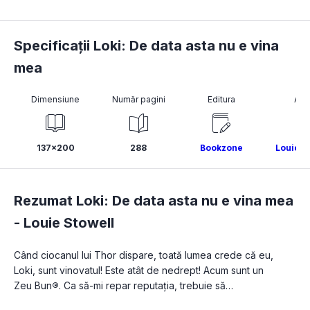
Specificații Loki: De data asta nu e vina
mea
Dimensiune
Număr pagini
Editura
Aut
137x200
288
Bookzone
Louie S
Rezumat Loki: De data asta nu e vina mea
-
Louie Stowell
Când ciocanul lui Thor dispare, toată lumea crede că eu, 
Loki, sunt vinovatul! Este atât de nedrept! Acum sunt un 
Zeu Bun
®
. Ca să-mi repar reputația, trebuie să…