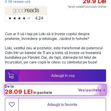
29.9 Lei
5 (10 review-uri)
*preț valabil exclusiv online
★
★
★
★
☆
4.24
Cum ar fi să-l lași pe Loki să-ți învețe copilul despre 
prietenie, încredere și mitologie…râzând în hohote?
Loki, vestitul zeu al poznelor, este transformat de puternicul 
Odin într-un băiețel de 11 ani și trimis să învețe ce înseamnă 
bunătatea pe Pământ. Dar, de fapt, stârnește tot felul de 
încurcături, pe care copiii le citesc cu zâmbetul pe buze!
Adaugă în coș
De la
Vezi pachete ->
28.09 LEI
în pachete
Adaugă la favorite