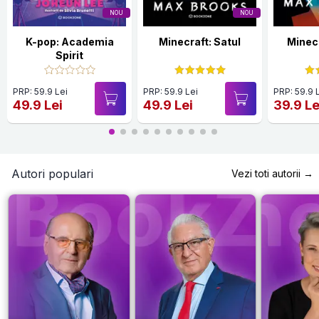
NOU
NOU
K-pop: Academia
Minecraft: Satul
Minecr
Spirit
PRP: 59.9 Lei
PRP: 59.9 Lei
PRP: 59.9 
49.9 Lei
49.9 Lei
39.9 Le
Autori populari
Vezi toti autorii →