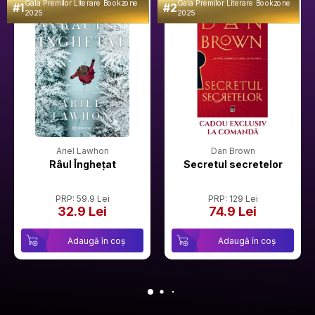
Gala Premilor Literare Bookzone
Gala Premilor Literare Bookzone
#1
#2
2025
2025
Ariel Lawhon
Dan Brown
Râul Înghețat
Secretul secretelor
PRP: 59.9 Lei
PRP: 129 Lei
32.9 Lei
74.9 Lei
Adaugă în coș
Adaugă în coș