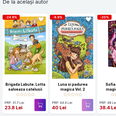
De la același autor
-24.9%
-9.9%
-20%
Brigada Labute. Lotta
Luna si padurea
Sofia 
salveaza catelusii
magica Vol. 2
magic
fe
PRP: 31.7 Lei
PRP: 44.4 Lei
PRP: 48 Le
23.8 Lei
40 Lei
38.4 Le