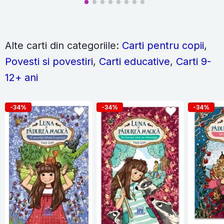
Alte carti din categoriile:
Carti pentru copii
,
Povesti si povestiri
,
Carti educative
,
Carti 9-
12+ ani
-34%
-34%
-34%