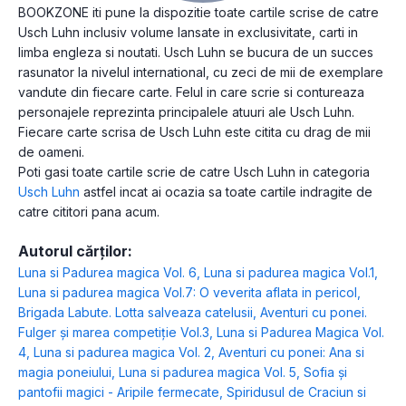
BOOKZONE iti pune la dispozitie toate cartile scrise de catre
Usch Luhn inclusiv volume lansate in exclusivitate, carti in
limba engleza si noutati. Usch Luhn se bucura de un succes
rasunator la nivelul international, cu zeci de mii de exemplare
vandute din fiecare carte. Felul in care scrie si contureaza
personajele reprezinta principalele atuuri ale Usch Luhn.
Fiecare carte scrisa de Usch Luhn este citita cu drag de mii
de oameni.
Poti gasi toate cartile scrie de catre Usch Luhn in categoria
Usch Luhn
astfel incat ai ocazia sa toate cartile indragite de
catre cititori pana acum.
Autorul cărților:
Luna si Padurea magica Vol. 6
,
Luna si padurea magica Vol.1
,
Luna si padurea magica Vol.7: O veverita aflata in pericol
,
Brigada Labute. Lotta salveaza catelusii
,
Aventuri cu ponei.
Fulger și marea competiție Vol.3
,
Luna si Padurea Magica Vol.
4
,
Luna si padurea magica Vol. 2
,
Aventuri cu ponei: Ana si
magia poneiului
,
Luna si padurea magica Vol. 5
,
Sofia și
pantofii magici - Aripile fermecate
,
Spiridusul de Craciun si