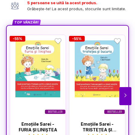
5 persoane se uită la acest produs.
Grăbește-te! La acest produs, stocurile sunt limitate.
TOP VÂNZĂRI
-55%
-55%
-
BESTSELLER
BESTSELLER
Emoțiile Sarei -
Emoțiile Sarei -
FURIA ȘI LINIȘTEA
TRISTEȚEA ȘI