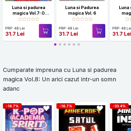
Luna si padurea
Luna si Padurea
Luna 
magica Vol.7: O
magica Vol. 6
magi
veverita aflata in
pericol
PRP: 48 Lei
PRP: 48 Lei
PRP: 48 Le
31.7 Lei
31.7 Lei
31.7 Le
Cumparate impreuna cu Luna si padurea
magica Vol.8: Un arici cazut intr-un somn
adanc
-16.7%
-16.7%
-33.4%