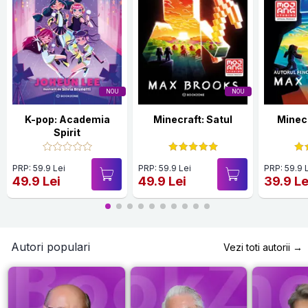
NOU
NOU
K-pop: Academia
Minecraft: Satul
Minecr
Spirit
PRP: 59.9 Lei
PRP: 59.9 Lei
PRP: 59.9 
49.9 Lei
49.9 Lei
39.9 Le
Autori populari
Vezi toti autorii →