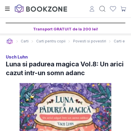
Transport GRATUIT de la 200 lei!
Carti
Carti pentru copii
Povesti si povestiri
Carti edu
Usch Luhn
Luna si padurea magica Vol.8: Un arici
cazut intr-un somn adanc