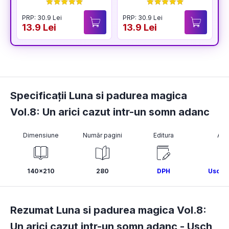
BUCURIA
PRP: 30.9 Lei
PRP: 30.9 Lei
P
13.9 Lei
13.9 Lei
1
Specificații Luna si padurea magica
Vol.8: Un arici cazut intr-un somn adanc
Dimensiune
Număr pagini
Editura
Aut
140x210
280
DPH
Usch 
Rezumat Luna si padurea magica Vol.8:
Un arici cazut intr-un somn adanc -
Usch