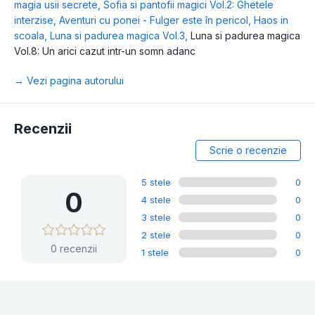
magia usii secrete
,
Sofia si pantofii magici Vol.2: Ghetele
interzise
,
Aventuri cu ponei - Fulger este în pericol
,
Haos in
scoala
,
Luna si padurea magica Vol.3
,
Luna si padurea magica
Vol.8: Un arici cazut intr-un somn adanc
→ Vezi pagina autorului
Recenzii
Scrie o recenzie
5 stele
0
0
4 stele
0
3 stele
0
2 stele
0
0 recenzii
1 stele
0