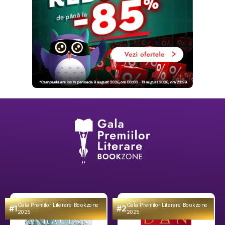
Gala Premilor Literare Bookzone
Gala Premilor Literare Bookzone
#1
#2
2025
2025