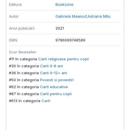
Editura
Bookzone
E
Autor
Gabriela Maalouf
,
Adriana Mitu
A
Anul publicării
2021
A
ISBN
9786069748589
I
Scor Bestseller
S
#11 în categoria
Carti religioase pentru copii
#
#30 în categoria
Carti 6-8 ani
#
#36 în categoria
Carti 9-12+ ani
#
#50 în categoria
Povesti si povestiri
#
#62 în categoria
Carti educative
#
#87 în categoria
Carti pentru copii
#
#613 în categoria
Carti