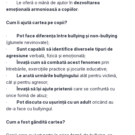
·        Le oferă o mână de ajutor în 
dezvoltarea 
emoțională armonioasă a copiilor
.
Cum îi ajută cartea pe copii?
·        
Pot face diferența între bullying și non-bullying
(glumele nevinovate);
·        
Sunt capabili
să identifice diversele tipuri de 
agresiune
 verbală, fizică și emoțională;
·        
Învață cum să combată acest fenomen
 prin 
întrebările, exercițiile practice și jocurile educative;
·        
Le arată urmările bullyingului
 atât pentru victimă, 
cât și pentru agresor;
·        
Învață să își ajute prietenii
 care se confruntă cu 
orice formă de abuz;
·        
Pot discuta cu ușurință cu un adult
 oricând au 
de-a face cu bullyingul.
Cum a fost gândită cartea?