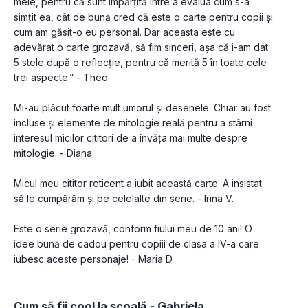
mele, pentru că sunt împărțită între a evalua cum s-a 
simțit ea, cât de bună cred că este o carte pentru copii și 
cum am găsit-o eu personal. Dar aceasta este cu 
adevărat o carte grozavă, să fim sinceri, așa că i-am dat 
5 stele după o reflecție, pentru că merită 5 în toate cele 
trei aspecte.” - Theo
Mi-au plăcut foarte mult umorul și desenele. Chiar au fost 
incluse și elemente de mitologie reală pentru a stârni 
interesul micilor cititori de a învăța mai multe despre 
mitologie. - Diana
Micul meu cititor reticent a iubit această carte. A insistat 
să le cumpărăm și pe celelalte din serie. - Irina V.
Este o serie grozavă, conform fiului meu de 10 ani! O 
idee bună de cadou pentru copiii de clasa a IV-a care 
iubesc aceste personaje! - Maria D.
Cum să fii cool la școală - Gabriela 