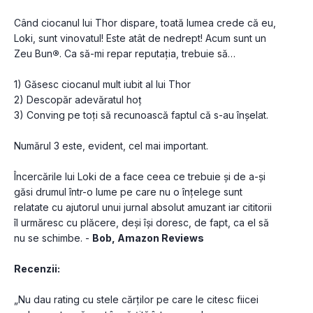
Când ciocanul lui Thor dispare, toată lumea crede că eu, 
Loki, sunt vinovatul! Este atât de nedrept! Acum sunt un 
Zeu Bun
®
. Ca să-mi repar reputația, trebuie să…
1) Găsesc ciocanul mult iubit al lui Thor
2) Descopăr adevăratul hoț 
3) Conving pe toți să recunoască faptul că s-au înșelat. 
Numărul 3 este, evident, cel mai important.
Încercările lui Loki de a face ceea ce trebuie și de a-și 
găsi drumul într-o lume pe care nu o înțelege sunt 
relatate cu ajutorul unui jurnal absolut amuzant iar cititorii 
îl urmăresc cu plăcere, deși își doresc, de fapt, ca el să 
nu se schimbe. - 
Bob, Amazon Reviews
Recenzii:
„Nu dau rating cu stele cărților pe care le citesc fiicei 