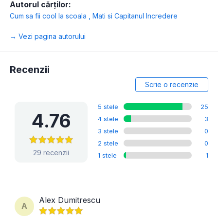
Autorul cărților:
Cum sa fii cool la scoala
,
Mati si Capitanul Incredere
→ Vezi pagina autorului
Recenzii
Scrie o recenzie
5 stele
25
4.76
4 stele
3
3 stele
0
2 stele
0
29 recenzii
1 stele
1
Alex Dumitrescu
A