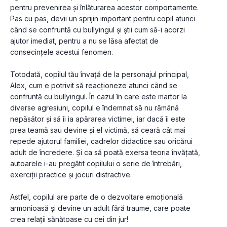
pentru prevenirea și înlăturarea acestor comportamente. 
Pas cu pas, devii un sprijin important pentru copil atunci 
când se confruntă cu bullyingul și știi cum să-i acorzi 
ajutor imediat, pentru a nu se lăsa afectat de 
consecințele acestui fenomen.
Totodată, copilul tău învață de la personajul principal, 
Alex, cum e potrivit să reacționeze atunci când se 
confruntă cu bullyingul. În cazul în care este martor la 
diverse agresiuni, copilul e îndemnat să nu rămână 
nepăsător și să îi ia apărarea victimei, iar dacă îi este 
prea teamă sau devine și el victimă, să ceară cât mai 
repede ajutorul familiei, cadrelor didactice sau oricărui 
adult de încredere. Și ca să poată exersa teoria învățată, 
autoarele i-au pregătit copilului o serie de întrebări, 
exerciții practice și jocuri distractive.
Astfel, copilul are parte de o dezvoltare emoțională 
armonioasă și devine un adult fără traume, care poate 
crea relații sănătoase cu cei din jur!