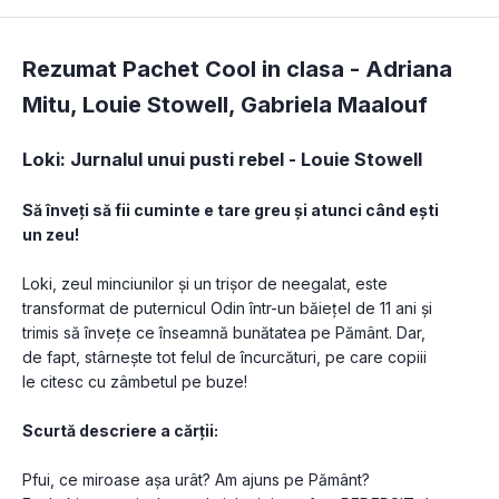
Rezumat Pachet Cool in clasa -
Adriana
Mitu
,
Louie Stowell
,
Gabriela Maalouf
Loki: Jurnalul unui pusti rebel - Louie Stowell
Să înveți să fii cuminte e tare greu și atunci când ești 
un zeu!
Loki, zeul minciunilor și un trișor de neegalat, este 
transformat de puternicul Odin într-un băiețel de 11 ani și 
trimis să învețe ce înseamnă bunătatea pe Pământ. Dar, 
de fapt, stârnește tot felul de încurcături, pe care copiii 
le citesc cu zâmbetul pe buze!
Scurtă descriere a cărții:
Pfui, ce miroase așa urât? Am ajuns pe Pământ?