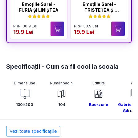
Emoțiile Sarei -
Emoțiile Sarei -
FURIA ȘI LINIȘTEA
TRISTEȚEA ȘI
BUCURIA
PRP: 30.9 Lei
PRP: 30.9 Lei
P
19.9 Lei
19.9 Lei
1
Specificații - Cum sa fii cool la scoala
Dimensiune
Număr pagini
Editura
Aut
130x200
104
Bookzone
Gabriela 
Adriana
Vezi toate specificațiile