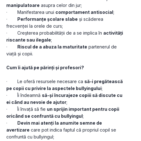
manipulatoare
 asupra celor din jur;
·        Manifestarea unui 
comportament antisocial
;
·        
Performanțe școlare slabe
 și scăderea 
frecvenței la orele de curs;
·        Creșterea probabilității de a se implica în 
activități 
riscante sau ilegale
;
·        
Riscul de a abuza la maturitate
 partenerul de 
viață și copii.
Cum îi ajută pe părinți și profesori?
·        Le oferă resursele necesare ca 
să-i pregătească
pe copii cu privire la aspectele bullyingului
;
·        Îi îndeamnă 
să-și încurajeze copiii să discute cu 
ei când au nevoie de ajutor
;
·        Îi învață să fie 
un sprijin important pentru copii
oricând se confruntă cu bullyingul
;
·        
Devin mai atenți la anumite semne de 
avertizare
 care pot indica faptul că propriul copil se 
confruntă cu bullyingul;