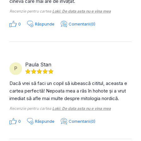
cineva care mai are de învățat.
Recenzie pentru cartea
Loki: De data asta nu e vina mea
0
Răspunde
Comentarii(0)
Paula Stan
P
Dacă vrei să faci un copil să iubească cititul, aceasta e
cartea perfectă! Nepoata mea a râs în hohote și a vrut
imediat să afle mai multe despre mitologia nordică.
Recenzie pentru cartea
Loki: De data asta nu e vina mea
0
Răspunde
Comentarii(0)