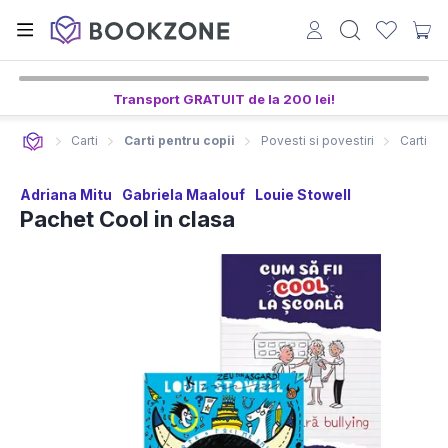
Transport GRATUIT de la 200 lei!
Carti
Carti pentru copii
Povesti si povestiri
Carti ed
Adriana Mitu
Gabriela Maalouf
Louie Stowell
Pachet Cool in clasa