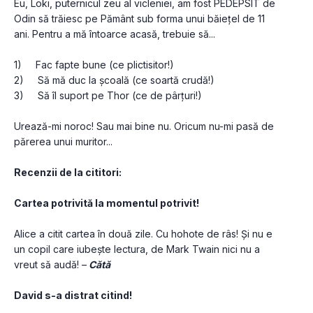
Eu, Loki, puternicul zeu al vicleniei, am fost PEDEPSIT de 
Odin să trăiesc pe Pământ sub forma unui băiețel de 11 
ani. Pentru a mă întoarce acasă, trebuie să...
1)     Fac fapte bune (ce plictisitor!)
2)     Să mă duc la școală (ce soartă crudă!)
3)     Să îl suport pe Thor (ce de pârțuri!)
Urează-mi noroc! Sau mai bine nu. Oricum nu-mi pasă de 
părerea unui muritor...
Recenzii de la cititori:
Cartea potrivită la momentul potrivit!
Alice a citit cartea în două zile. Cu hohote de râs! Și nu e 
un copil care iubește lectura, de Mark Twain nici nu a 
vreut să audă! –
 Cătă
David s-a distrat citind!