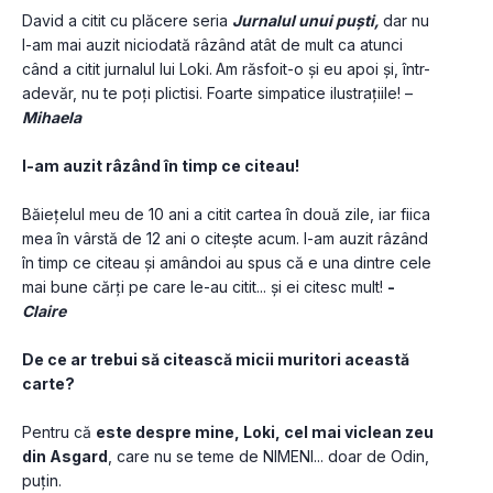
David a citit cu plăcere seria 
Jurnalul unui puști, 
dar nu 
l-am mai auzit niciodată râzând atât de mult ca atunci 
când a citit jurnalul lui Loki.
Am răsfoit-o și eu apoi și, într-
adevăr, nu te poți plictisi. Foarte simpatice ilustrațiile! –
Mihaela
I-am auzit râzând în timp ce citeau!
Băiețelul meu de 10 ani a citit cartea în două zile, iar fiica 
mea în vârstă de 12 ani o citește acum. I-am auzit râzând 
în timp ce citeau și amândoi au spus că e una dintre cele 
mai bune cărți pe care le-au citit... și ei citesc mult! 
- 
Claire
De ce ar trebui să citească micii muritori această 
carte? 
Pentru că 
este despre mine, Loki, cel mai viclean zeu 
din Asgard
, care nu se teme de NIMENI... doar de Odin, 
puțin. 