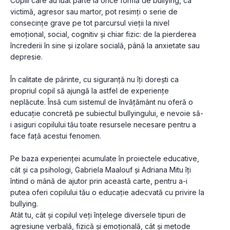
Copiii care au luat parte la orice formă de bullying, ca 
victimă, agresor sau martor, pot resimți o serie de 
consecințe grave pe tot parcursul vieții la nivel 
emoțional, social, cognitiv și chiar fizic: de la pierderea 
încrederii în sine și izolare socială, până la anxietate sau 
depresie.
În calitate de părinte, cu siguranță nu îți dorești ca 
propriul copil să ajungă la astfel de experiențe 
neplăcute. Însă cum sistemul de învățământ nu oferă o 
educație concretă pe subiectul bullyingului, e nevoie să-
i asiguri copilului tău toate resursele necesare pentru a 
face față acestui fenomen.
Pe baza experienței acumulate în proiectele educative, 
cât și ca psihologi, Gabriela Maalouf și Adriana Mitu îți 
întind o mână de ajutor prin această carte, pentru a-i 
putea oferi copilului tău o educație adecvată cu privire la 
bullying.
Atât tu, cât și copilul veți înțelege diversele tipuri de 
agresiune verbală, fizică și emoțională, cât și metode 