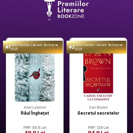
Gala Premilor Literare Bookzone
Gala Premilor Literare Bookzone
#1
#2
2025
2025
Ariel Lawhon
Dan Brown
Râul Înghețat
Secretul secretelor
PRP: 59.9 Lei
PRP: 129 Lei
49.9 Lei
94.9 Lei