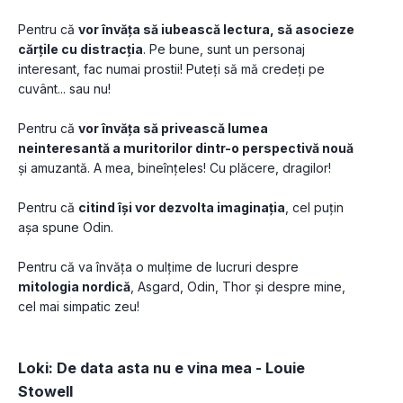
Pentru că 
vor învăța să iubească lectura, să asocieze 
cărțile cu distracția
. Pe bune, sunt un personaj 
interesant, fac numai prostii! Puteți să mă credeți pe 
cuvânt... sau nu!
Pentru că 
vor învăța să privească lumea 
neinteresantă a muritorilor dintr-o perspectivă nouă
și amuzantă. A mea, bineînțeles! Cu plăcere, dragilor!
Pentru că 
citind își vor dezvolta imaginația
, cel puțin 
așa spune Odin. 
Pentru că va învăța o mulțime de lucruri despre 
mitologia nordică
, Asgard, Odin, Thor și despre mine, 
cel mai simpatic zeu!
Loki: De data asta nu e vina mea - Louie 
Stowell