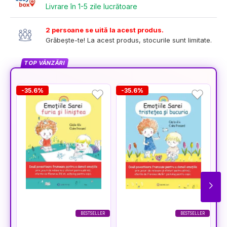
Livrare în 1-5 zile lucrătoare
2 persoane se uită la acest produs.
Grăbește-te! La acest produs, stocurile sunt limitate.
TOP VÂNZĂRI
-35.6%
-35.6%
-
BESTSELLER
BESTSELLER