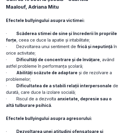
Maalouf, Adriana Mitu
Efectele bullyingului asupra victimei:
·        
Scăderea stimei de sine și încrederii în propriile 
forțe
, ceea ce duce la apatie și iritabilitate;
·        Dezvoltarea unui sentiment de 
frică și neputință
 în 
orice activitate;
·        
Dificultăți de concentrare și de învățare
, având 
astfel probleme în performanța școlară;
·        
Abilități scăzute de adaptare
 și de rezolvare a 
problemelor;
·        
Dificultatea de a stabili relații interpersonale
 de 
durată, care duce la izolare socială;
·        Riscul de a dezvolta 
anxietate, depresie sau o 
altă tulburare psihică
.
Efectele bullyingului asupra agresorului:
·        
Dezvoltarea unei atitudini ofensatoare și 