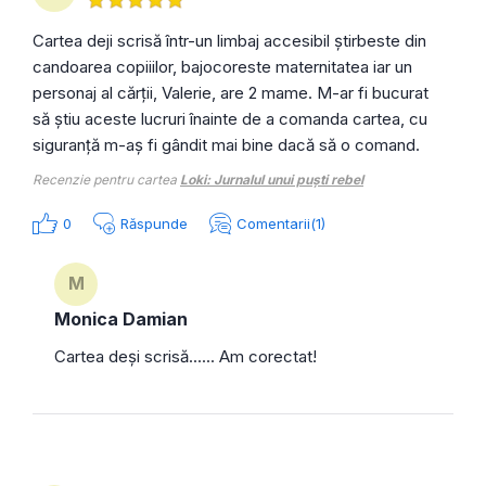
Cartea deji scrisă într-un limbaj accesibil știrbeste din
candoarea copiiilor, bajocoreste maternitatea iar un
personaj al cărții, Valerie, are 2 mame. M-ar fi bucurat
să știu aceste lucruri înainte de a comanda cartea, cu
siguranță m-aș fi gândit mai bine dacă să o comand.
Recenzie pentru cartea
Loki: Jurnalul unui puști rebel
0
Răspunde
Comentarii(1)
M
Monica Damian
Cartea deși scrisă...... Am corectat!