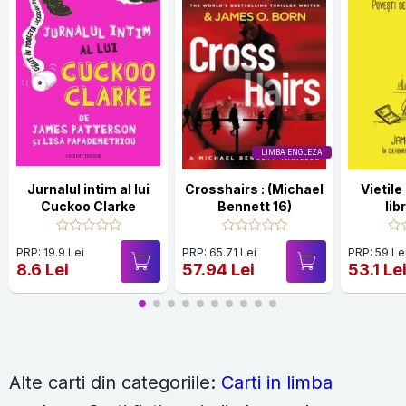
LIMBA ENGLEZA
Jurnalul intim al lui
Crosshairs : (Michael
Vietile
Cuckoo Clarke
Bennett 16)
lib
bibli
PRP: 19.9 Lei
PRP: 65.71 Lei
PRP: 59 Le
8.6 Lei
57.94 Lei
53.1 Le
Alte carti din categoriile:
Carti in limba