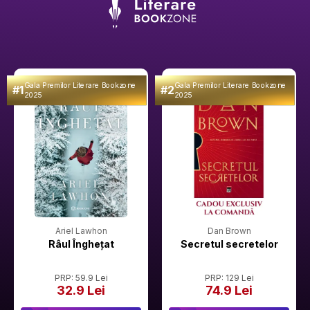
Gala Premilor Literare Bookzone
Gala Premilor Literare Bookzone
#1
#2
2025
2025
Ariel Lawhon
Dan Brown
Râul Înghețat
Secretul secretelor
PRP: 59.9 Lei
PRP: 129 Lei
32.9 Lei
74.9 Lei