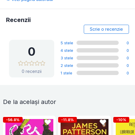
Recenzii
Scrie o recenzie
5 stele
0
0
4 stele
0
3 stele
0
2 stele
0
0 recenzii
1 stele
0
De la același autor
-56.8%
-11.8%
-10%