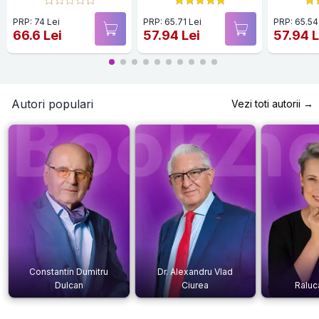
PRP: 74 Lei
PRP: 65.71 Lei
PRP: 65.54
66.6 Lei
57.94 Lei
57.94 L
Autori populari
Vezi toti autorii →
Constantin Dumitru
Dr. Alexandru Vlad
Dulcan
Ciurea
Raluc