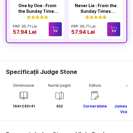
One by One : From
Never Lie : From the
the Sunday Times
Sunday Times
Bestselling Author
Bestselling Author
of The Housemaid
of The Housemaid
PRP: 65.71 Lei
PRP: 65.71 Lei
P
57.94 Lei
57.94 Lei
5
Specificații Judge Stone
Dimensiune
Număr pagini
Editura
Aut
164x243x41
432
Cornerstone
James Pa
Viola 