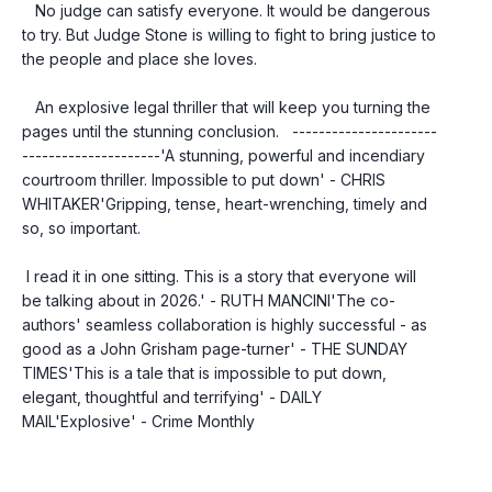
   No judge can satisfy everyone. It would be dangerous 
to try. But Judge Stone is willing to fight to bring justice to 
the people and place she loves.
   An explosive legal thriller that will keep you turning the 
pages until the stunning conclusion.   ----------------------
---------------------'A stunning, powerful and incendiary 
courtroom thriller. Impossible to put down' - CHRIS 
WHITAKER'Gripping, tense, heart-wrenching, timely and 
so, so important.
 I read it in one sitting. This is a story that everyone will 
be talking about in 2026.' - RUTH MANCINI'The co-
authors' seamless collaboration is highly successful - as 
good as a John Grisham page-turner' - THE SUNDAY 
TIMES'This is a tale that is impossible to put down, 
elegant, thoughtful and terrifying' - DAILY 
MAIL'Explosive' - Crime Monthly