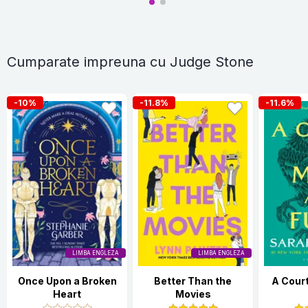
Cumparate impreuna cu Judge Stone
-10%
-11.8%
-11.6%
LIMBA ENGLEZA
LIMBA ENGLEZA
Once Upon a Broken
Better Than the
A Court
Heart
Movies