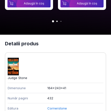
Adaugă în coș
Adaugă în coș
Detalii produs
Judge Stone
Dimensiune
164x243x41
Număr pagini
432
Editura
Cornerstone