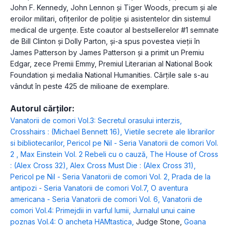
John F. Kennedy, John Lennon și Tiger Woods, precum și ale
eroilor militari, ofițerilor de poliție și asistentelor din sistemul
medical de urgențe. Este coautor al bestsellerelor #1 semnate
de Bill Clinton și Dolly Parton, și-a spus povestea vieții în
James Patterson by James Patterson și a primit un Premiu
Edgar, zece Premii Emmy, Premiul Literarian al National Book
Foundation și medalia National Humanities. Cărțile sale s-au
vândut în peste 425 de milioane de exemplare.
Autorul cărților:
Vanatorii de comori Vol.3: Secretul orasului interzis
,
Crosshairs : (Michael Bennett 16)
,
Vietile secrete ale librarilor
si bibliotecarilor
,
Pericol pe Nil - Seria Vanatorii de comori Vol.
2
,
Max Einstein Vol. 2 Rebeli cu o cauză
,
The House of Cross
: (Alex Cross 32)
,
Alex Cross Must Die : (Alex Cross 31)
,
Pericol pe Nil - Seria Vanatorii de comori Vol. 2
,
Prada de la
antipozi - Seria Vanatorii de comori Vol.7
,
O aventura
americana - Seria Vanatorii de comori Vol. 6
,
Vanatorii de
comori Vol.4: Primejdii in varful lumii
,
Jurnalul unui caine
poznas Vol.4: O ancheta HAMtastica
,
Judge Stone
,
Goana