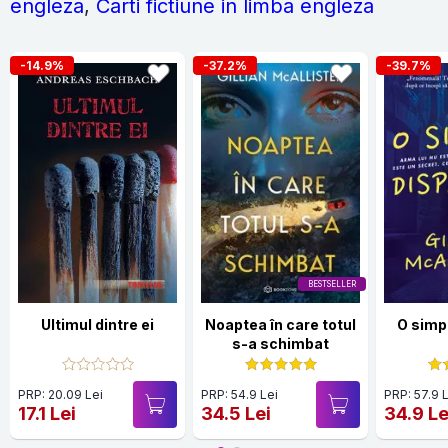
engleza
,
Carti fictiune in limba engleza
-14.9%
-37.2%
-39.7%
BESTSELLER
Ultimul dintre ei
Noaptea în care totul
O simpl
s-a schimbat
PRP: 20.09 Lei
PRP: 54.9 Lei
PRP: 57.9 
17.1 Lei
34.5 Lei
34.9 Le