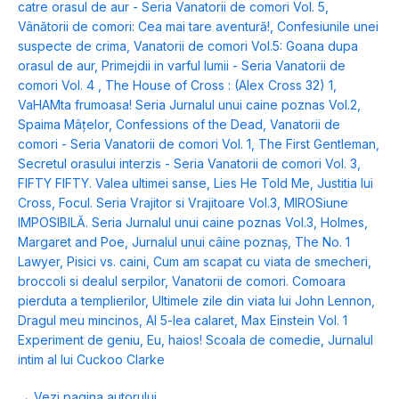
catre orasul de aur - Seria Vanatorii de comori Vol. 5
,
Vânătorii de comori: Cea mai tare aventură!
,
Confesiunile unei
suspecte de crima
,
Vanatorii de comori Vol.5: Goana dupa
orasul de aur
,
Primejdii in varful lumii - Seria Vanatorii de
comori Vol. 4
,
The House of Cross : (Alex Cross 32) 1
,
VaHAMta frumoasa! Seria Jurnalul unui caine poznas Vol.2
,
Spaima Mâțelor
,
Confessions of the Dead
,
Vanatorii de
comori - Seria Vanatorii de comori Vol. 1
,
The First Gentleman
,
Secretul orasului interzis - Seria Vanatorii de comori Vol. 3
,
FIFTY FIFTY. Valea ultimei sanse
,
Lies He Told Me
,
Justitia lui
Cross
,
Focul. Seria Vrajitor si Vrajitoare Vol.3
,
MIROSiune
IMPOSIBILĂ. Seria Jurnalul unui caine poznas Vol.3
,
Holmes,
Margaret and Poe
,
Jurnalul unui câine poznaș
,
The No. 1
Lawyer
,
Pisici vs. caini
,
Cum am scapat cu viata de smecheri,
broccoli si dealul serpilor
,
Vanatorii de comori. Comoara
pierduta a templierilor
,
Ultimele zile din viata lui John Lennon
,
Dragul meu mincinos
,
Al 5-lea calaret
,
Max Einstein Vol. 1
Experiment de geniu
,
Eu, haios! Scoala de comedie
,
Jurnalul
intim al lui Cuckoo Clarke
→ Vezi pagina autorului