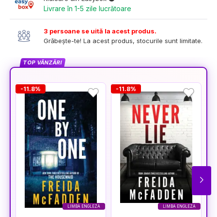
Livrare în 1-5 zile lucrătoare
3 persoane se uită la acest produs.
Grăbește-te! La acest produs, stocurile sunt limitate.
TOP VÂNZĂRI
-11.8%
-11.8%
-
LIMBA ENGLEZA
LIMBA ENGLEZA